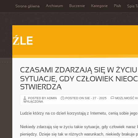
Archiwum
Buczenie
Kategorie
Pisk
Strona główna
Spis T
ŹLE
CZASAMI ZDARZAJĄ SIĘ W ŻYCIU
SYTUACJE, GDY CZŁOWIEK NIEO
STWIERDZA
POSTED BY ADMIN
POSTED ON SIE - 27 - 2025
MOŻLIWOŚĆ 
WYŁĄCZONA
Ludzie którzy na co dzień korzystają z Internetu, cenią sobie jeg
Niekiedy zdarzają się w życiu takie sytuacje, gdy człowiek naraz 
pieniędzy. Dzieje się tak w różnych warunkach, niekiedy brakuje 