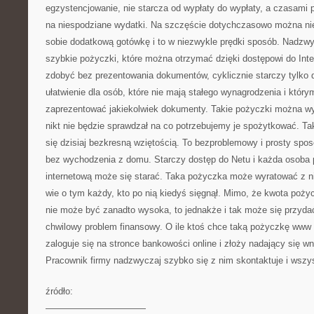
egzystencjowanie, nie starcza od wypłaty do wypłaty, a czasami 
na niespodziane wydatki. Na szczęście dotychczasowo można nie
sobie dodatkową gotówkę i to w niezwykle prędki sposób. Nadzwy
szybkie pożyczki, które można otrzymać dzięki dostępowi do Int
zdobyć bez prezentowania dokumentów, cyklicznie starczy tylko 
ułatwienie dla osób, które nie mają stałego wynagrodzenia i którym
zaprezentować jakiekolwiek dokumenty. Takie pożyczki można wy
nikt nie będzie sprawdzał na co potrzebujemy je spożytkować. Ta
się dzisiaj bezkresną wziętością. To bezproblemowy i prosty spos
bez wychodzenia z domu. Starczy dostęp do Netu i każda osoba p
internetową może się starać. Taka pożyczka może wyratować z niej
wie o tym każdy, kto po nią kiedyś sięgnął. Mimo, że kwota pożyc
nie może być zanadto wysoka, to jednakże i tak może się przydać
chwilowy problem finansowy. O ile ktoś chce taką pożyczkę www
zaloguje się na stronce bankowości online i złoży nadający się w
Pracownik firmy nadzwyczaj szybko się z nim skontaktuje i wszy
źródło:
———————————