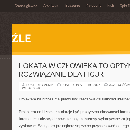
Archiwum
Buczenie
Kategorie
Pisk
Strona główna
Spis T
ŹLE
LOKATA W CZŁOWIEKA TO OPT
ROZWIĄZANIE DLA FIGUR
POSTED BY ADMIN
POSTED ON SIE - 19 - 2025
MOŻLIWOŚĆ 
WYŁĄCZONA
Projektem na biznes ma prawo być rzeczowa działalności interne
Projektem na biznes ma okazję być praktyczna aktywności inte
Internet jest niezwykle powszechny, a interesy wykonywane za 
zyskowne. Wszystko jak najbardziej wolno przystosować do tego