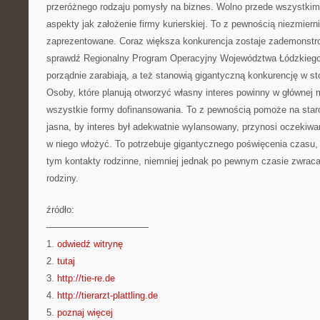
przeróżnego rodzaju pomysły na biznes. Wolno przede wszystkim 
aspekty jak założenie firmy kurierskiej. To z pewnością niezmier
zaprezentowane. Coraz większa konkurencja zostaje zademonstr
sprawdź Regionalny Program Operacyjny Województwa Łódzkiego.
porządnie zarabiają, a też stanowią gigantyczną konkurencję w s
Osoby, które planują otworzyć własny interes powinny w głównej
wszystkie formy dofinansowania. To z pewnością pomoże na starc
jasna, by interes był adekwatnie wylansowany, przynosi oczekiw
w niego włożyć. To potrzebuje gigantycznego poświęcenia czasu, n
tym kontakty rodzinne, niemniej jednak po pewnym czasie zwraca 
rodziny.
źródło:
———————————
1.
odwiedź witrynę
2.
tutaj
3.
http://tie-re.de
4.
http://tierarzt-plattling.de
5.
poznaj więcej