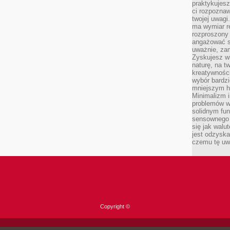
praktykujesz
ci rozpoznaw
twojej uwagi
ma wymiar re
rozproszony
angażować s
uważnie, zam
Zyskujesz wi
naturę, na t
kreatywności
wybór bardz
mniejszym h
Minimalizm i
problemów w
solidnym fu
sensownego 
się jak walu
jest odzysk
czemu tę uw
Copyright ©