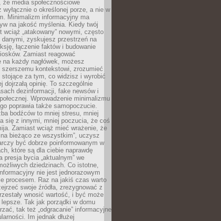
 że media społecznościowe
wyłącznie o określonej porze, a nie w
ym. Minimalizm informacyjny ma
yw na jakość myślenia. Kiedy twój
st wciąż „atakowany” nowymi, często
 danymi, zyskujesz przestrzeń na
eksję, łączenie faktów i budowanie
iosków. Zamiast reagować
e na każdy nagłówek, możesz
ę szerszemu kontekstowi, zrozumieć
tojące za tym, co widzisz i wyrobić
ej dojrzałą opinię. To szczególnie
sach dezinformacji, fake newsów i
 społecznej. Wprowadzenie minimalizmu
ego poprawia także samopoczucie.
zba bodźców to mniej stresu, mniej
 się z innymi, mniej poczucia, że coś
mija. Zamiast wciąż mieć wrażenie, że
 na bieżąco ze wszystkim”, uczysz
tarczy być dobrze poinformowanym w
ch, które są dla ciebie naprawdę
ka presja bycia „aktualnym” we
ożliwych dziedzinach. Co istotne,
nformacyjny nie jest jednorazowym
le procesem. Raz na jakiś czas warto
ejrzeć swoje źródła, zrezygnować z
przestały wnosić wartość, i być może
 lepsze. Tak jak porządki w domu
rzać, tak też „odgracanie” informacyjne
arności. Im jednak dłużej