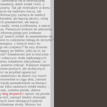
 zamknięcie się w informacyjnej
 świadomy dobór źródeł i form, z
zystamy. Tak jak minimalizm w domu
ycie się nadmiaru rzeczy, tak
nformacyjny zachęca do selekcji
 kanałów, ale lepszej jakości; mniej
ch powiadomień, ale więcej
 analiz; mniej scrollowania, a więcej
tury. Pierwszym krokiem do wdrożenia
informacyjnego jest zrobienie
ji” swoich źródeł: ilu newsletterów nie
imo to codziennie trafiają do skrzynki?
bserwujesz, z których treści nic
o nie czerpiesz? Ile razy dziennie
ięgasz po telefon, tylko po to, by
kran? Świadomość jest tu kluczowa –
dy zobaczysz skalę napływających
żesz świadomie zdecydować, co
co powinno zniknąć. Kolejnym etapem
zenie prostych, ale skutecznych
sz na przykład ograniczyć
 wiadomości do dwóch czy trzech
 momentów w ciągu dnia, zamiast
 każde powiadomienie na bieżąco.
ać kilka zaufanych źródeł wiedzy –
żowe, rzetelne portale, dobrze
ny
blog ekspercki
i oprzeć się przede
 nich, zamiast śledzić dziesiątki
ych stron oferujących jedynie
lickbaitowe skróty. Możesz też