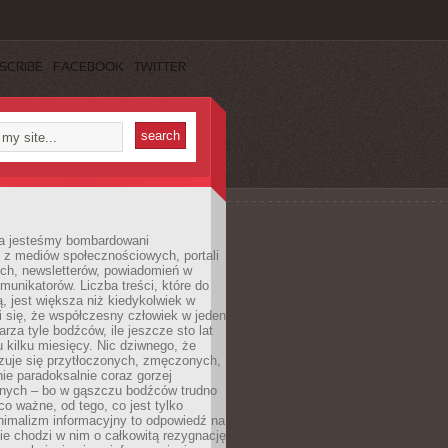
SCRIBE
FACEBOOK
TWITTER
a jesteśmy bombardowani
 z mediów społecznościowych, portali
ych, newsletterów, powiadomień w
omunikatorów. Liczba treści, które do
ą, jest większa niż kiedykolwiek w
wi się, że współczesny człowiek w jeden
arza tyle bodźców, ile jeszcze sto lat
 kilku miesięcy. Nic dziwnego, że
zuje się przytłoczonych, zmęczonych,
ie paradoksalnie coraz gorzej
nych – bo w gąszczu bodźców trudno
 co ważne, od tego, co jest tylko
nimalizm informacyjny to odpowiedź na
ie chodzi w nim o całkowitą rezygnację