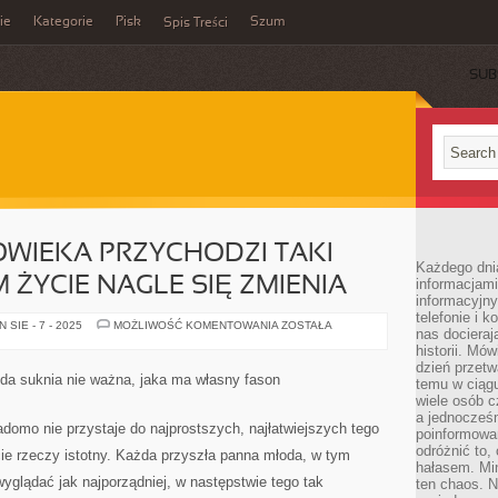
ie
Kategorie
Pisk
Szum
Spis Treści
SUB
WIEKA PRZYCHODZI TAKI
Każdego dni
 ŻYCIE NAGLE SIĘ ZMIENIA
informacjami
informacyjn
telefonie i k
U
SIE - 7 - 2025
MOŻLIWOŚĆ KOMENTOWANIA
ZOSTAŁA
nas docieraj
KAŻDEGO
CZŁOWIEKA
historii. Mó
PRZYCHODZI
dzień przetw
TAKI
żda suknia nie ważna, jaka ma własny fason
temu w ciągu
DZIEŃ,
W
wiele osób c
KTÓRYM
a jednocześn
ŻYCIE
iadomo nie przystaje do najprostszych, najłatwiejszych tego
poinformowa
NAGLE
SIĘ
odróżnić to,
cie rzeczy istotny. Każda przyszła panna młoda, w tym
ZMIENIA
hałasem. Mi
wyglądać jak najporządniej, w następstwie tego tak
ten chaos. N