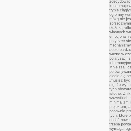
zdecydować,
konsumujesz 
trybie ciągł
ogromny wpł
mózg nie je
sprzecznymi
dłuższą refl
własnych wn
emocjonalni
przyjrzeć si
mechanizmy s
sobie bardzi
ważne w cza
polaryzacji
informacyjn
Mniejsza lic
porównywania
ciągle cię o
„musisz być
się, że wys
tych obszara
istotne. Zni
wszystkich m
minimalizm i
projektem, a
ponownie prz
tych, które 
dodać nowe,
trzeba powta
wymaga regul