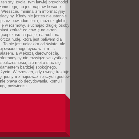
 ten styl życia, tym łatwiej przychodzi
anie tego, co jest naprawdę warte
. Wreszcie, minimalizm informacyjny
lacyjny. Kiedy nie jesteś nieustannie
 przez powiadomienia, możesz głębiej
ię w rozmowy, słuchając drugiej osoby
iast zerkać co chwilę na ekran.
ęcej czasu na pasje, na ruch, na
wórczą nudę, która jest paliwem dla
. To nie jest ucieczka od świata, ale
iej świadomego bycia w nim – z
ałasem, a większą klarownością.
nformacyjny nie rozwiąże wszystkich
spółczesności, ale może stać się
ndamentem bardziej spokojnego,
życia. W czasach, gdy uwagę traktuje
tę, jednym z najodważniejszych gestów
anie prawa do decydowania, komu i
agę poświęcisz.