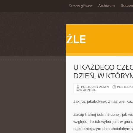
Archiwum
Buczen
Strona główna
ŹLE
U KAŻDEGO CZŁO
DZIEŃ, W KTÓRYM
POSTED BY ADMIN
POSTED ON 
WYŁĄCZONA
Jak już jakakolwiek z nas wie, ka
Zakup trafnej sukni ślubnej, jak w
względu, że ich wybór jest w grun
najistotniejszym dniu chciałabym 