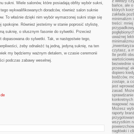
z wiedzy czy
u sukni. Wiele salonów, które posiadają obfity wybór sukni,
bańce, ale o
których kor
 tego wykwalifikowanych doradców, również salon suknie
zakłada pozb
ów. To właśnie dzięki nim wybór wymarzonej sukni staje się
minimalizm i
treści: mniej
j spokojne. Również jesteśmy w stanie poprosić stylistę,
przypadkowy
 suknię, o słusznym fasonie do sylwetki. Przecież
pogłębionych
uważnej lek
t dopasowana do sylwetki. Tak, w następstwie tego,
minimalizmu 
„inwentaryzac
ierpliwości, żeby odnaleźć tą jedną, jedyną suknię, na ten
czytasz, a m
lwiek my będziemy ważnym detalem, w czasie ceremonii
Ile profili o
wartościoweg
ości podczas zabawy weselnej.
bezwiednie s
przewinąć e
dopiero kie
bodźców, mo
zostaje, a 
jest wprowad
zasad. Może
.de
sprawdzanie
konkretnych
reagować na
Możesz wybr
raporty bran
przygotowa
wszystkim na
powierzchown
nagłówki i c