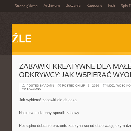
Archiwum
Buczenie
Kategorie
Pisk
Strona główna
Spis T
ŹLE
ZABAWKI KREATYWNE DLA MAŁ
ODKRYWCY: JAK WSPIERAĆ WYO
POSTED BY ADMIN
POSTED ON LIP - 7 - 2026
MOŻLIWOŚĆ K
WYŁĄCZONA
Jak wybierać zabawki dla dziecka
Najpierw codzienny sposób zabawy
Rozsądne dobranie prezentu zaczyna się od obserwacji, czym dzi