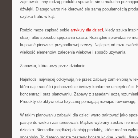
zajmować. Inny rodzaj produktu sprawdzi się u malucha poznająceg
dźwięki. Dlatego warto nie kierować się samą popularnością pro
szybko trafić w kąt.
Rodzic może zapisać sobie
artykuły dla dzieci
, kiedy szuka inspi
okazji albo sposobu spędzania czasu. Rozsądne sprawdzanie mo
kupować pierwszej przypadkowej rzeczy. Najlepiej od razu zwróci
wielkość elementów, zalecenia wiekowe i sposób używania.
Zabawka, która uczy przez działanie
Najmłodsi najwięcej odkrywają nie przez zabawę zamienioną w lek
która daje radość i jednocześnie ćwiczy konkretne umiejętności
koncentracji oraz planowaniu. Zabawy z zasadami uczą rozumieni
Produkty do aktywności fizycznej pomagają rozwijać równowagę.
W takim planowaniu zabawki dla dzieci warto traktować jako spos
pasuje do wieku i zainteresowań. Mądrze wybrany zestaw nie mus
dziecko. Nierzadko najdłużej działają produkty, które można wyko
sposobów. To dlatego proste zestawy konstrukcyjne, kredki, figurki