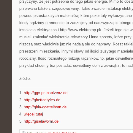
przyczyny, że jest potrzebna do tego jakaś energia. Mimo to do
przerwana także z częściowo winy. Takie zwarcie instalacji elektr
powodu przestarzałych materiałów, które pozostały wykorzystane d
kiedy sądzimy o remoncie to zacznijmy od nadzwyczaj istotnego e
instalacja elektryczna i http://www.elektrotop.pl/. Jeżeli tego ni
musieli zmieniać wielokrotnie telewizory i inne sprzęty, które przy
niszczą oraz właściwie już nie nadają się do naprawy. Koszt takiej
przestrzeni mieszkania, innymi słowy od ilości zużytego materiał
robocizny. Ilość rozmaitego rodzaju łączników, to, jakie oświetleni
przykład chcemy też posiadać oświetlony dom z zewnątrz, to nad
źródło:
———————————
1.
http://ggv-pr-insolvenz.de
2.
http://ghettostyles.de
3.
http://ghia-goettelborn.de
4.
więcej tutaj
5.
http://giselaworm.de
CATEGORIES:
BEZPIECZNY SEKS