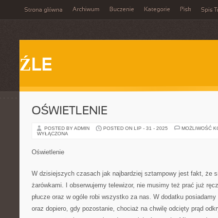
Archiwum
Buczenie
Kategorie
Pisk
Strona główna
Spis T
ŹLE
OŚWIETLENIE
POSTED BY ADMIN
POSTED ON LIP - 31 - 2025
MOŻLIWOŚĆ 
WYŁĄCZONA
Oświetlenie
W dzisiejszych czasach jak najbardziej sztampowy jest fakt, że 
żarówkami. I obserwujemy telewizor, nie musimy też prać już ręczn
płucze oraz w ogóle robi wszystko za nas. W dodatku posiadamy
oraz dopiero, gdy pozostanie, chociaż na chwilę odcięty prąd odkr