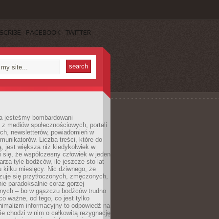
SCRIBE
FACEBOOK
TWITTER
a jesteśmy bombardowani
 z mediów społecznościowych, portali
ych, newsletterów, powiadomień w
omunikatorów. Liczba treści, które do
ą, jest większa niż kiedykolwiek w
wi się, że współczesny człowiek w jeden
arza tyle bodźców, ile jeszcze sto lat
 kilku miesięcy. Nic dziwnego, że
zuje się przytłoczonych, zmęczonych,
ie paradoksalnie coraz gorzej
nych – bo w gąszczu bodźców trudno
 co ważne, od tego, co jest tylko
nimalizm informacyjny to odpowiedź na
ie chodzi w nim o całkowitą rezygnację