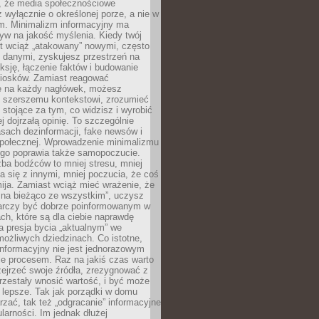
 że media społecznościowe
wyłącznie o określonej porze, a nie w
ym. Minimalizm informacyjny ma
yw na jakość myślenia. Kiedy twój
st wciąż „atakowany” nowymi, często
 danymi, zyskujesz przestrzeń na
eksję, łączenie faktów i budowanie
iosków. Zamiast reagować
e na każdy nagłówek, możesz
ę szerszemu kontekstowi, zrozumieć
tojące za tym, co widzisz i wyrobić
ej dojrzałą opinię. To szczególnie
sach dezinformacji, fake newsów i
 społecznej. Wprowadzenie minimalizmu
ego poprawia także samopoczucie.
zba bodźców to mniej stresu, mniej
 się z innymi, mniej poczucia, że coś
mija. Zamiast wciąż mieć wrażenie, że
 na bieżąco ze wszystkim”, uczysz
tarczy być dobrze poinformowanym w
ch, które są dla ciebie naprawdę
ka presja bycia „aktualnym” we
ożliwych dziedzinach. Co istotne,
nformacyjny nie jest jednorazowym
le procesem. Raz na jakiś czas warto
ejrzeć swoje źródła, zrezygnować z
przestały wnosić wartość, i być może
 lepsze. Tak jak porządki w domu
rzać, tak też „odgracanie” informacyjne
arności. Im jednak dłużej