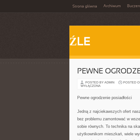
Archiwum
Buczen
Strona główna
ŹLE
PEWNE OGRODZE
POSTED BY ADMIN
POSTED ON
WYŁĄCZONA
Pewne ogrodzenie posiadłości
Jedną z najciekawszych ofert nasz
bez problemu zamontować w wszelk
sobie równych. To technika na ska
użytkownikom mieszkań, wiele wygo