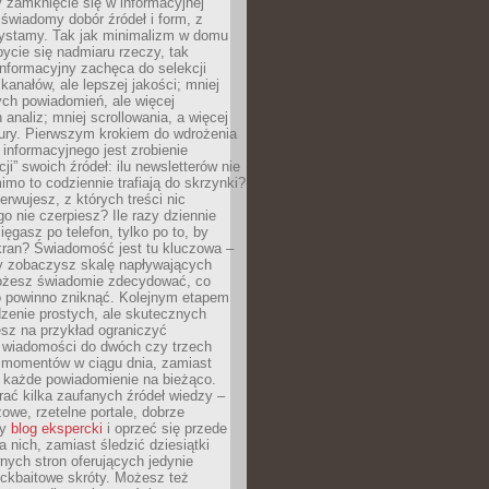
 zamknięcie się w informacyjnej
 świadomy dobór źródeł i form, z
zystamy. Tak jak minimalizm w domu
ycie się nadmiaru rzeczy, tak
nformacyjny zachęca do selekcji
 kanałów, ale lepszej jakości; mniej
ch powiadomień, ale więcej
 analiz; mniej scrollowania, a więcej
tury. Pierwszym krokiem do wdrożenia
informacyjnego jest zrobienie
ji” swoich źródeł: ilu newsletterów nie
imo to codziennie trafiają do skrzynki?
bserwujesz, z których treści nic
o nie czerpiesz? Ile razy dziennie
ięgasz po telefon, tylko po to, by
kran? Świadomość jest tu kluczowa –
dy zobaczysz skalę napływających
żesz świadomie zdecydować, co
co powinno zniknąć. Kolejnym etapem
zenie prostych, ale skutecznych
sz na przykład ograniczyć
 wiadomości do dwóch czy trzech
 momentów w ciągu dnia, zamiast
 każde powiadomienie na bieżąco.
ać kilka zaufanych źródeł wiedzy –
żowe, rzetelne portale, dobrze
ny
blog ekspercki
i oprzeć się przede
 nich, zamiast śledzić dziesiątki
ych stron oferujących jedynie
lickbaitowe skróty. Możesz też