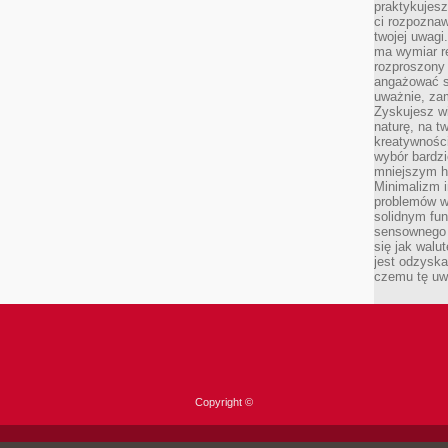
praktykujesz
ci rozpoznaw
twojej uwagi
ma wymiar re
rozproszony
angażować s
uważnie, zam
Zyskujesz wi
naturę, na t
kreatywności
wybór bardz
mniejszym h
Minimalizm i
problemów w
solidnym fu
sensownego 
się jak walu
jest odzysk
czemu tę uw
Copyright ©