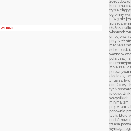
zdecydować,
konsumujesz 
trybie ciągł
ogromny wpł
mózg nie je
sprzecznymi
dłuższą refl
 W FIRMIE
własnych wn
emocjonalni
przyjrzeć si
mechanizmy s
sobie bardzi
ważne w cza
polaryzacji
informacyjn
Mniejsza lic
porównywania
ciągle cię o
„musisz być
się, że wys
tych obszara
istotne. Zni
wszystkich m
minimalizm i
projektem, a
ponownie prz
tych, które 
dodać nowe,
trzeba powta
wymaga regul