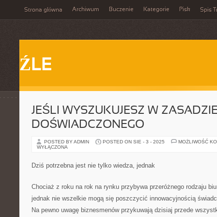
Archiwum
Buczenie
Kategorie
Pisk
Strona główna
Spis T
ŹLE
JEŚLI WYSZUKUJESZ W ZASADZI
DOŚWIADCZONEGO
POSTED BY ADMIN
POSTED ON SIE - 3 - 2025
MOŻLIWOŚĆ K
WYŁĄCZONA
Dziś potrzebna jest nie tylko wiedza, jednak
Chociaż z roku na rok na rynku przybywa przeróżnego rodzaju biu
jednak nie wszelkie mogą się poszczycić innowacyjnością świadc
Na pewno uwagę biznesmenów przykuwają dzisiaj przede wszystki