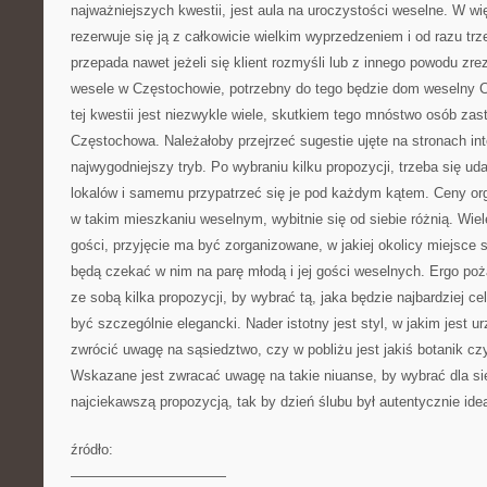
najważniejszych kwestii, jest aula na uroczystości weselne. W 
rezerwuje się ją z całkowicie wielkim wyprzedzeniem i od razu trz
przepada nawet jeżeli się klient rozmyśli lub z innego powodu zr
wesele w Częstochowie, potrzebny do tego będzie dom weselny 
tej kwestii jest niezwykle wiele, skutkiem tego mnóstwo osób zas
Częstochowa. Należałoby przejrzeć sugestie ujęte na stronach int
najwygodniejszy tryb. Po wybraniu kilku propozycji, trzeba się u
lokalów i samemu przypatrzeć się je pod każdym kątem. Ceny org
w takim mieszkaniu weselnym, wybitnie się od siebie różnią. Wiel
gości, przyjęcie ma być zorganizowane, w jakiej okolicy miejsce si
będą czekać w nim na parę młodą i jej gości weselnych. Ergo po
ze sobą kilka propozycji, by wybrać tą, jaka będzie najbardziej 
być szczególnie elegancki. Nader istotny jest styl, w jakim jest u
zwrócić uwagę na sąsiedztwo, czy w pobliżu jest jakiś botanik czy
Wskazane jest zwracać uwagę na takie niuanse, by wybrać dla sieb
najciekawszą propozycją, tak by dzień ślubu był autentycznie idea
źródło:
———————————