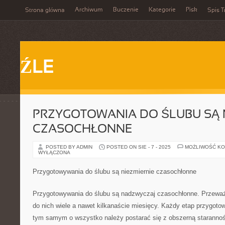
Archiwum
Buczenie
Kategorie
Pisk
Strona główna
Spis T
ŹLE
PRZYGOTOWANIA DO ŚLUBU SĄ 
CZASOCHŁONNE
POSTED BY ADMIN
POSTED ON SIE - 7 - 2025
MOŻLIWOŚĆ K
WYŁĄCZONA
Przygotowywania do ślubu są niezmiernie czasochłonne
Przygotowywania do ślubu są nadzwyczaj czasochłonne. Przeważn
do nich wiele a nawet kilkanaście miesięcy. Każdy etap przygoto
tym samym o wszystko należy postarać się z obszerną starannoś