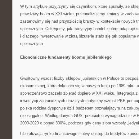
W tym artykule przyjrzymy się czynnikom, które sprawiły, że skle
prawdziwy boom w XXI wieku, przeanalizujemy zmiany w zachow
zastanowimy się nad przyszłością branży w kontekście nowych tr
społecznych. Odkryjemy, jak tradycyjny handel złotem adaptuje s
i dlaczego inwestowanie w złotą biżuterię stało się tak popularne
społecznych.
Ekonomiczne fundamenty boomu jubilerskiego
Gwałtowny wzrost liczby sklepów jubilerskich w Polsce to bezpośr
ekonomicznej, która dokonała się w naszym kraju po 1989 roku, a
społeczeństwo zaczęło zbierać dopiero w XXI wieku. Integracja z
inwestycji zagranicznych oraz systematyczny wzrost PKB per capi
polska rodzina dysponuje dziś budżetem pozwalającym na zakupy,
nieosiągalne. Według danych GUS, przeciętne wynagrodzenie w P
2000-2020 o ponad 300%, podczas gdy ceny złota wzrosły „jedyni
Liberalizacja rynku finansowego i łatwy dostęp do kredytów kon