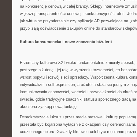
na konkurencję cenową w całej branży. Sklepy internetowe zmusił
większej transparentności cenowej i konkurencyjności ofert. Jedn
jak wirtualne przymierzalnie czy aplikacje AR pozwalające na „zało
przybliżają doświadczenie zakupów online do standardów sklepów
Kultura konsumencka i nowe znaczenia biżuterii
Przemiany kulturowe XXI wieku fundamentalnie zmieniły sposób, 
postrzega biżuterię i jej rolę w wyrażaniu tożsamości, co bezpośre
wzrost popytu i rozwój sieci sprzedaży. Współczesna kultura ko
indywidualizm i self-expression, a biżuteria stała się jednym z na
komunikowania osobowości, wartości i przynależności do określ
świecie, gdzie tradycyjne znaczniki statusu społecznego tracą na
akcesoria zyskują nową funkcję.
Demokratyzacja luksusu przez media masowe i kulturę popularną s
przestała być kojarzona wyłącznie z okazjami czy ceremoniaami,
codziennego ubioru. Gwiazdy filmowe i celebryci regularnie prezent