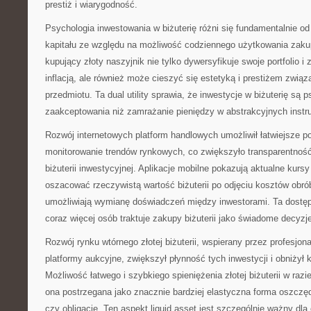
prestiż i wiarygodność.
Psychologia inwestowania w biżuterię różni się fundamentalnie o
kapitału ze względu na możliwość codziennego użytkowania zaku
kupujący złoty naszyjnik nie tylko dywersyfikuje swoje portfolio i
inflacją, ale również może cieszyć się estetyką i prestiżem zw
przedmiotu. Ta dual utility sprawia, że inwestycje w biżuterię są 
zaakceptowania niż zamrażanie pieniędzy w abstrakcyjnych inst
Rozwój internetowych platform handlowych umożliwił łatwiejsze p
monitorowanie trendów rynkowych, co zwiększyło transparentność
biżuterii inwestycyjnej. Aplikacje mobilne pokazują aktualne kursy
oszacować rzeczywistą wartość biżuterii po odjęciu kosztów obrób
umożliwiają wymianę doświadczeń między inwestorami. Ta dostępn
coraz więcej osób traktuje zakupy biżuterii jako świadome decyzj
Rozwój rynku wtórnego złotej biżuterii, wspierany przez profesjon
platformy aukcyjne, zwiększył płynność tych inwestycji i obniżył 
Możliwość łatwego i szybkiego spieniężenia złotej biżuterii w razie
ona postrzegana jako znacznie bardziej elastyczna forma oszczęd
czy obligacje. Ten aspekt liquid asset jest szczególnie ważny dla