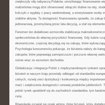
zwiększyły siłę nabywczą Polaków, umożliwiając finansowanie w
małżeństwa mogą dziś sfinansować obrączki ślubne na raty, stude
kolczyki z wypłaty z pracy weekendowej, a emerytowane osoby in
stabilne aktywa. Ta dostępność finansowania sprawiła, że zakup bi
jednorazową, przemyślaną przez lata decyzją, a stał się element
Fenomen ten dodatkowo wzmocniła stabilizacja makroekonomiczna
społeczeństwa do własnej przyszłości finansowej. Gdy ludzie czu
ekonomicznie, częściej decydują się na zakupy, które wykraczaj
Psychologia konsumencka pokazuje, że biżuteria należy do katego
zakupów, które poprawiają samopoczucie i poczucie własnej warto
rośnie wraz ze wzrostem dochodów.
Globalizacja i integracja Polski z międzynarodowymi rynkami spraw
biżuterii w naszym kraju przestały odbiegać od standardów europej
celnych, rozwój sieci dystrybucji i konkurencja między importera
marż i zwiększenia dostępności cenowej produktów jubilerskich. T
polski rynek upodobnił się do zachodnich standardów, tym bardzie
ceny.
Równolegle rozwijał się rynek wtórny złotej biżuterii, który dodatk