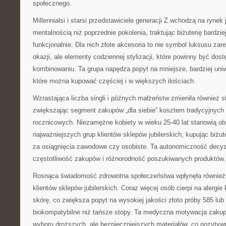
społecznego.
Millennialsi i starsi przedstawiciele generacji Z wchodzą na rynek j
mentalnością niż poprzednie pokolenia, traktując biżuterię bardzie
funkcjonalnie. Dla nich złote akcesoria to nie symbol luksusu za
okazji, ale elementy codziennej stylizacji, które powinny być dos
kombinowaniu. Ta grupa napędza popyt na mniejsze, bardziej uniwe
które można kupować częściej i w większych ilościach.
Wzrastająca liczba singli i późnych małżeństw zmieniła również st
zwiększając segment zakupów „dla siebie” kosztem tradycyjnych
rocznicowych. Niezamężne kobiety w wieku 25-40 lat stanowią ob
najważniejszych grup klientów sklepów jubilerskich, kupując biżute
za osiągnięcia zawodowe czy osobiste. Ta autonomiczność decy
częstotliwość zakupów i różnorodność poszukiwanych produktów.
Rosnąca świadomość zdrowotna społeczeństwa wpłynęła również 
klientów sklepów jubilerskich. Coraz więcej osób cierpi na alergi
skórę, co zwiększa popyt na wysokiej jakości złoto próby 585 lub 
biokompatybilne niż tańsze stopy. Ta medyczna motywacja zaku
wyboru droższych, ale bezpieczniejszych materiałów, co pozytyw