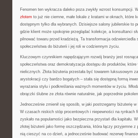
Fenomen ten wykracza daleko poza zwykły wzrost konsumpcji.
złotem
to już nie ciemne, małe lokale z kratami w oknach, które k
dostępnym tylko dla wybranych. Dzisiejsze salony jubilerskie to p
gdzie klient może spokojnie przeglądać kolekcje, a konsultanci 
pilnować towaru przed kradzieżą. Ta transformacja odzwierciedla
społeczeństwa do biżuterii i jej roli w codziennym życiu.
Kluczowym czynnikiem napędzającym rozwój branży jest rosnąca
społeczeństwa oraz demokratyzacja dostępu do produktów, które
nielicznych. Złota biżuteria przestała być towarem luksusowym 
arystokracji czy bardzo bogatych – stała się dostępną formą inw
wyrażania stylu i podkreślania ważnych momentów w życiu. Młod
obrączki ślubne ze złota równie naturalnie, jak poprzednie pokolen
Jednocześnie zmienił się sposób, w jaki postrzegamy biżuterię w
W czasach niskich stóp procentowych i niepewności na rynkach f
zyskało na popularności jako bezpieczna przystań dla kapitału. W
złotej biżuterii jako formę oszczędzania, która łączy przyjemne
nią cieszyć na co dzień, a jednocześnie budować rezerwę finans