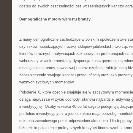
dostęp do swoich oszczędności bez wcześniejszych kar czy ogra
Demograficzne motory wzrostu branży
Zmiany demograficzne zachodzące w polskim społeczeństwie sta
czynników napędzających rozwój sklepów jubilerskich, tworząc w
klientów o różnych motywacjach zakupowych i preferencjach est
wchodzący w wiek emerytalny dysponują znaczącymi oszczędno
dziesięciolecia pracy zawodowej i coraz częściej traktują złotą bi
zabezpieczenie swojego kapitału przed inflacją oraz jako prezenty
ważnych życiowych momentów.
Pokolenie X, które obecnie znajduje się w szczytowym momencie 
osiąga najwyższe w życiu dochody, stanowi najbardziej aktywną 
inwestycyjnej. Osoby w wieku 40-55 lat często podejmują decyzje
portfolios inwestycyjnych, a jednocześnie mają potrzebę manifes
sukcesu zawodowego przez odpowiednie akcesoria. Dla tej grupy 
biżuterii to połączenie praktycznych korzyści finansowych z ko