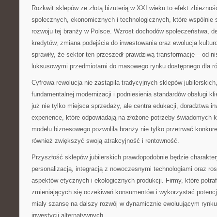
Rozkwit sklepów ze złotą biżuterią w XXI wieku to efekt zbieżnoś
społecznych, ekonomicznych i technologicznych, które wspólnie s
rozwoju tej branży w Polsce. Wzrost dochodów społeczeństwa, d
kredytów, zmiana podejścia do inwestowania oraz ewolucja kultur
sprawiły, że sektor ten przeszedł prawdziwą transformację – od 
luksusowymi przedmiotami do masowego rynku dostępnego dla ró
Cyfrowa rewolucja nie zastąpiła tradycyjnych sklepów jubilerskich,
fundamentalnej modernizacji i podniesienia standardów obsługi kl
już nie tylko miejsca sprzedaży, ale centra edukacji, doradztwa in
experience, które odpowiadają na złożone potrzeby świadomych 
modelu biznesowego pozwoliła branży nie tylko przetrwać konkur
również zwiększyć swoją atrakcyjność i rentowność.
Przyszłość sklepów jubilerskich prawdopodobnie będzie charakte
personalizacją, integracją z nowoczesnymi technologiami oraz 
aspektów etycznych i ekologicznych produkcji. Firmy, które potra
zmieniających się oczekiwań konsumentów i wykorzystać potencja
miały szansę na dalszy rozwój w dynamicznie ewoluującym rynku
inwestycji alternatywnych.