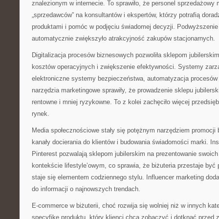
znalezionym w internecie. To sprawiło, że personel sprzedażowy 
„sprzedawców” na konsultantów i ekspertów, którzy potrafią dorad
produktami i pomóc w podjęciu świadomej decyzji. Podwyższenie
automatycznie zwiększyło atrakcyjność zakupów stacjonarnych.
Digitalizacja procesów biznesowych pozwoliła sklepom jubilerski
kosztów operacyjnych i zwiększenie efektywności. Systemy zarz
elektroniczne systemy bezpieczeństwa, automatyzacja procesów
narzędzia marketingowe sprawiły, że prowadzenie sklepu jubilerski
rentowne i mniej ryzykowne. To z kolei zachęciło więcej przedsię
rynek.
Media społecznościowe stały się potężnym narzędziem promocji b
kanały docierania do klientów i budowania świadomości marki. I
Pinterest pozwalają sklepom jubilerskim na prezentowanie swoic
kontekście lifestyle’owym, co sprawia, że biżuteria przestaje być
staje się elementem codziennego stylu. Influencer marketing do
do informacji o najnowszych trendach.
E-commerce w biżuterii, choć rozwija się wolniej niż w innych ka
specyfikę produktu, który klienci chcą zobaczyć i dotknąć przed