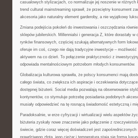
casualowych stylizacjach, co normalizuje jej noszenie w różnych
trend cultural mainstreaming sprawił, że przeciętny konsument za
akcesoria jako naturalny element garderoby, a nie wyjątkowy luks
Zmiana podejścia pokoleń do inwestowania i oszczędzania równie
sklepów jubilerskich. Millennialsi i generacja Z, które dorastały w
rynków finansowych, częściej szukają alternatywnych form lokowan
oferuje im coś, czego nie dają tradycyjne inwestycje – możliwość
aktywem na co dzień. To połączenie praktyczności z inwestycyjn
odpowiada mentalnościowym potrzebom młodych konsumentów.
Globalizacja kulturowa sprawiła, że polscy konsumenci mają dost
całego świata, co zwiększa ich aspiracje i oczekiwania dotyczące
dostępnej biżuterii. Social media pozwalają na obserwowanie styl
kontynentów, co stymuluje potrzebę posiadania podobnych akcesor
musiały odpowiedzieć na tę rosnącą świadomość estetyczną i mi
Paradoksalnie, w erze cyfryzacji i wirtualizacji wielu aspektów ży
biżuteria zyskały nowe znaczenie jako połączenie z rzeczywistośc
świecie, gdzie coraz więcej doświadczeń jest zapośredniczonych 
prawdziwego złota, jego ciężar i temperatura stają się formą luxu