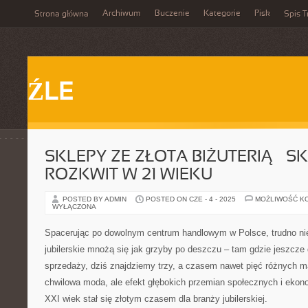
Archiwum
Buczenie
Kategorie
Pisk
Strona główna
Spis T
ŹLE
SKLEPY ZE ZŁOTA BIŻUTERIĄ – S
ROZKWIT W 21 WIEKU
POSTED BY ADMIN
POSTED ON CZE - 4 - 2025
MOŻLIWOŚĆ K
WYŁĄCZONA
Spacerując po dowolnym centrum handlowym w Polsce, trudno ni
jubilerskie mnożą się jak grzyby po deszczu – tam gdzie jeszcze
sprzedaży, dziś znajdziemy trzy, a czasem nawet pięć różnych m
chwilowa moda, ale efekt głębokich przemian społecznych i ekono
XXI wiek stał się złotym czasem dla branży jubilerskiej.