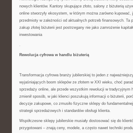
nowych klientów. Kantory skupujące złoto, salony z biżuterią uży
online stworzyły ekosystem, w którym można zarówno kupować, j
przedmioty w zależności od aktualnych potrzeb finansowych. Ta 
zakup złotej biżuterii jest postrzegany nie jako zamrożenie kapita
inwestowania
.
Rewolucja cyfrowa w handlu biżuterią
Transformacja cyfrowa branży jubilerskiej to jeden z najważniejs
wyjaśniających boom sklepów ze złotem w XXI wieku, choć parado
sprzedaży online, ale przede wszystkim rewolucji w tradycyjnym h
zmienił sposób, w jaki klienci poszukują informacji o biżuterii, po
decyzje zakupowe, co zmusiło fizyczne sklepy do fundamentalnej
strategii sprzedażowych i standardów obsługi klienta.
Współczesne sklepy jubilerskie musiały dostosować się do klient
przygotowani – znają ceny, modele, a często nawet techniki produ