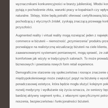
wyznacznikami konkurencyjności w branży jubilerskiej. Młodsi k
pytają o pochodzenie złota, warunki pracy w kopalniach czy wpły
naturalne. Sklepy, które będą potrafić oferować certyfikowaną biżu
pochodzącą z etycznych źródeł, zyskają znaczącą przewagę kon
przyszłości.
Augmented reality i virtual reality mogą rozwiązać jeden z najwi
commerce w biżuterii – niemożność „przymierzenia” produktu prz
pozwalające na realistyczną wizualizację biżuterii na ciele klienta
zaawansowanymi systemami pomiarowymi, mogą sprawić, że zakup
komfortowe jak wizyty w tradycyjnych salonach. To może prowadz
biznesowych i powstania nowych form retail experience.
Demograficzne starzenie się społeczeństwa i rosnące znaczenie 
międzypokoleniowego może zwiększyć popyt na biżuterię o wysoki
ponadczasowej estetyce, która będzie mogła służyć kolejnym po
rozwój medycyny i wydłużanie się życia oznacza, że seniorzy będ
bardziej aktywny segment rynku, z własnymi specyficznymi pot
noszenia, bezpieczeństwa i funkcjonalności biżuterii.