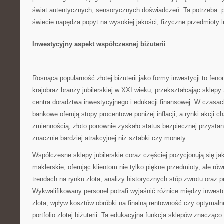
świat autentycznych, sensorycznych doświadczeń. Ta potrzeba „
świecie napędza popyt na wysokiej jakości, fizyczne przedmioty 
Inwestycyjny aspekt współczesnej biżuterii
Rosnąca popularność złotej biżuterii jako formy inwestycji to feno
krajobraz branży jubilerskiej w XXI wieku, przekształcając sklep
centra doradztwa inwestycyjnego i edukacji finansowej. W czasac
bankowe oferują stopy procentowe poniżej inflacji, a rynki akcji c
zmiennością, złoto ponownie zyskało status bezpiecznej przystani 
znacznie bardziej atrakcyjnej niż sztabki czy monety.
Współczesne sklepy jubilerskie coraz częściej pozycjonują się j
maklerskie, oferując klientom nie tylko piękne przedmioty, ale rów
trendach na rynku złota, analizy historycznych stóp zwrotu oraz 
Wykwalifikowany personel potrafi wyjaśnić różnice między inwes
złota, wpływ kosztów obróbki na finalną rentowność czy optymaln
portfolio złotej biżuterii. Ta edukacyjna funkcja sklepów znacząco