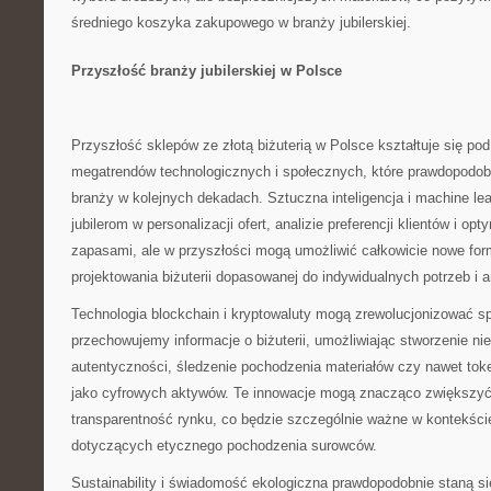
średniego koszyka zakupowego w branży jubilerskiej.
Przyszłość branży jubilerskiej w Polsce
Przyszłość sklepów ze złotą biżuterią w Polsce kształtuje się po
megatrendów technologicznych i społecznych, które prawdopodob
branży w kolejnych dekadach. Sztuczna inteligencja i machine le
jubilerom w personalizacji ofert, analizie preferencji klientów i op
zapasami, ale w przyszłości mogą umożliwić całkowicie nowe form
projektowania biżuterii dopasowanej do indywidualnych potrzeb i a
Technologia blockchain i kryptowaluty mogą zrewolucjonizować sp
przechowujemy informacje o biżuterii, umożliwiając stworzenie ni
autentyczności, śledzenie pochodzenia materiałów czy nawet tok
jako cyfrowych aktywów. Te innowacje mogą znacząco zwiększyć
transparentność rynku, co będzie szczególnie ważne w kontekś
dotyczących etycznego pochodzenia surowców.
Sustainability i świadomość ekologiczna prawdopodobnie staną s