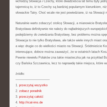
wchodzą Słowacja i Czechy, które dwadzieścia lat temu były jedn
tajemnicą to, iż to Czechy są bardziej popularnym kierunkiem, niż
słowackie Tatry. Choć wcale nie jest powiedziane, iż na Słowacji 
Naturalnie warto zobaczyć stolicę Słowacji, a mianowicie Bratys
Bratysława definitywnie nie należy do najładniejszych europejskich 
podejdziemy do zwiedzania Bratysławy, bez problemu można spę
Słowacja to nie tylko Bratysława, ale także wiele innych miast o
a więc drugie co do wielkości miasto na Słowacji. Śródmieście K
interesujące, dobrze można zauważyć, że w ostatnich latach Kosz
Pewnie niewielu Polaków zna takie miasteczka jak na przykład B
czy Bańska Szczawnica, lecz to naprawdę takie miejsca, które w
źródło:
———————————
1.
przeczytaj wszystko
2.
zobacz poradnik
3.
przeczytaj całość
4.
http://rcat-ims.de