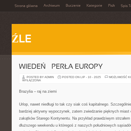
Archiwum
Buczenie
Kategorie
Pisk
Strona główna
Spis T
ŹLE
WIEDEŃ – PERŁA EUROPY
POSTED BY ADMIN
POSTED ON LIP - 10 - 2025
MOŻLIWOŚĆ 
WYŁĄCZONA
Brazylia – raj na ziemi
Urlop, nawet niedługi to tak czy siak coś kapitalnego. Szczególnie
bardziej aktywny wypoczynek, zatem zwiedzanie pięknych miast 
zakątków Starego Kontynentu. Na przykład prawdziwym strzałem 
dłuższego weekendu u któregoś z naszych południowych sąsiadó