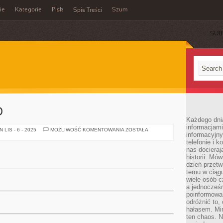
ie
Kategorie
Pisk
Szum
Spis Treści
SUB
O
Każdego dni
informacjami
OBECNIE
LIS - 6 - 2025
MOŻLIWOŚĆ KOMENTOWANIA
ZOSTAŁA
informacyjn
BARDZO
telefonie i k
nas docieraj
historii. Mó
dzień przetw
temu w ciągu
wiele osób c
a jednocześn
poinformowa
odróżnić to,
hałasem. Mi
ten chaos. N