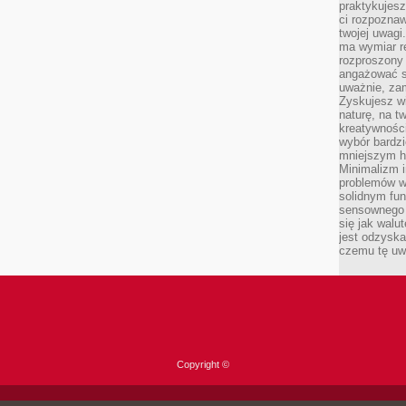
praktykujesz
ci rozpoznaw
twojej uwagi
ma wymiar re
rozproszony
angażować s
uważnie, zam
Zyskujesz wi
naturę, na t
kreatywności
wybór bardz
mniejszym h
Minimalizm i
problemów w
solidnym fu
sensownego 
się jak walu
jest odzysk
czemu tę uw
Copyright ©