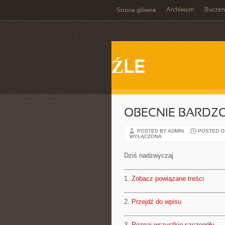
Archiwum
Buczen
Strona główna
ŹLE
OBECNIE BARDZ
POSTED BY ADMIN
POSTED ON 
WYŁĄCZONA
Dziś nadzwyczaj
1.
Zobacz powiązane treści
2.
Przejdź do wpisu
3.
Poznaj wszystkie szczegóły