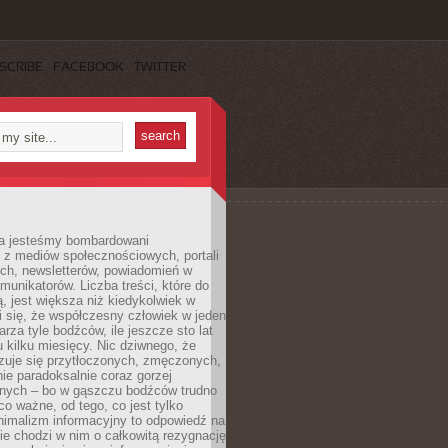
SCRIBE
FACEBOOK
TWITTER
a jesteśmy bombardowani
 z mediów społecznościowych, portali
ych, newsletterów, powiadomień w
omunikatorów. Liczba treści, które do
ą, jest większa niż kiedykolwiek w
wi się, że współczesny człowiek w jeden
arza tyle bodźców, ile jeszcze sto lat
 kilku miesięcy. Nic dziwnego, że
zuje się przytłoczonych, zmęczonych,
ie paradoksalnie coraz gorzej
nych – bo w gąszczu bodźców trudno
 co ważne, od tego, co jest tylko
nimalizm informacyjny to odpowiedź na
ie chodzi w nim o całkowitą rezygnację