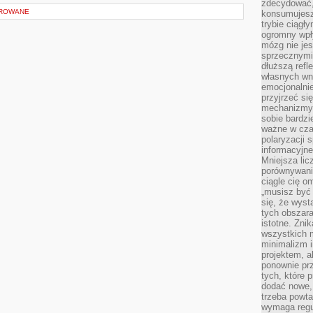
zdecydować,
OROWANE
konsumujesz 
trybie ciągł
ogromny wpł
mózg nie je
sprzecznymi
dłuższą refl
własnych wn
emocjonalni
przyjrzeć si
mechanizmy s
sobie bardzi
ważne w cza
polaryzacji
informacyjn
Mniejsza lic
porównywania
ciągle cię o
„musisz być
się, że wys
tych obszara
istotne. Zni
wszystkich m
minimalizm i
projektem, a
ponownie prz
tych, które 
dodać nowe,
trzeba powta
wymaga regul