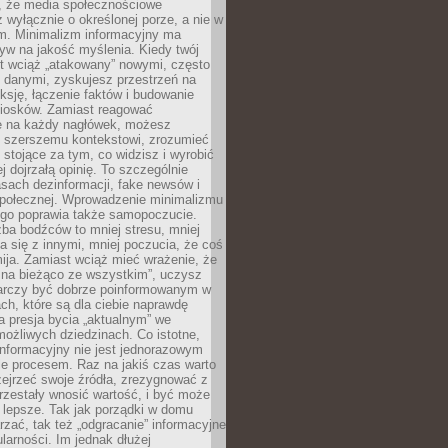
 że media społecznościowe
wyłącznie o określonej porze, a nie w
ym. Minimalizm informacyjny ma
yw na jakość myślenia. Kiedy twój
st wciąż „atakowany” nowymi, często
 danymi, zyskujesz przestrzeń na
eksję, łączenie faktów i budowanie
iosków. Zamiast reagować
e na każdy nagłówek, możesz
ę szerszemu kontekstowi, zrozumieć
tojące za tym, co widzisz i wyrobić
ej dojrzałą opinię. To szczególnie
sach dezinformacji, fake newsów i
 społecznej. Wprowadzenie minimalizmu
ego poprawia także samopoczucie.
zba bodźców to mniej stresu, mniej
 się z innymi, mniej poczucia, że coś
mija. Zamiast wciąż mieć wrażenie, że
 na bieżąco ze wszystkim”, uczysz
tarczy być dobrze poinformowanym w
ch, które są dla ciebie naprawdę
ka presja bycia „aktualnym” we
ożliwych dziedzinach. Co istotne,
nformacyjny nie jest jednorazowym
le procesem. Raz na jakiś czas warto
ejrzeć swoje źródła, zrezygnować z
przestały wnosić wartość, i być może
 lepsze. Tak jak porządki w domu
rzać, tak też „odgracanie” informacyjne
arności. Im jednak dłużej