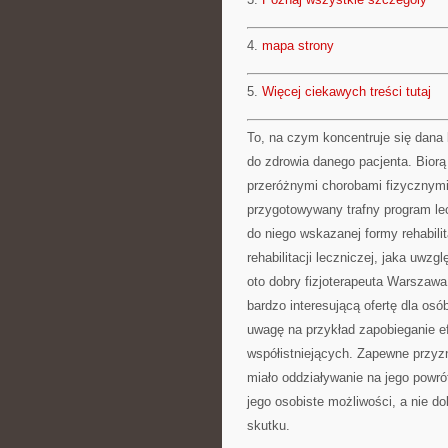
4.
mapa strony
5.
Więcej ciekawych treści tutaj
To, na czym koncentruje się dana
do zdrowia danego pacjenta. Biorą 
przeróżnymi chorobami fizycznymi,
przygotowywany trafny program lecz
do niego wskazanej formy rehabili
rehabilitacji leczniczej, jaka uwzg
oto dobry fizjoterapeuta Warszawa
bardzo interesującą ofertę dla osó
uwagę na przykład zapobieganie e
współistniejących. Zapewne przyzn
miało oddziaływanie na jego powró
jego osobiste możliwości, a nie d
skutku.