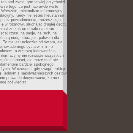
 ten styl życia, tym łatwiej przychodzi
anie tego, co jest naprawdę warte
. Wreszcie, minimalizm informacyjny
lacyjny. Kiedy nie jesteś nieustannie
 przez powiadomienia, możesz głębiej
ię w rozmowy, słuchając drugiej osoby
iast zerkać co chwilę na ekran.
ęcej czasu na pasje, na ruch, na
wórczą nudę, która jest paliwem dla
. To nie jest ucieczka od świata, ale
iej świadomego bycia w nim – z
ałasem, a większą klarownością.
nformacyjny nie rozwiąże wszystkich
spółczesności, ale może stać się
ndamentem bardziej spokojnego,
życia. W czasach, gdy uwagę traktuje
tę, jednym z najodważniejszych gestów
anie prawa do decydowania, komu i
agę poświęcisz.