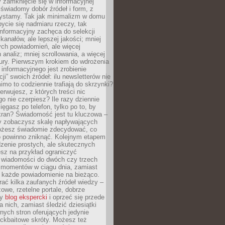
 zamknięcie się w informacyjnej
 świadomy dobór źródeł i form, z
zystamy. Tak jak minimalizm w domu
ycie się nadmiaru rzeczy, tak
nformacyjny zachęca do selekcji
 kanałów, ale lepszej jakości; mniej
ch powiadomień, ale więcej
 analiz; mniej scrollowania, a więcej
tury. Pierwszym krokiem do wdrożenia
informacyjnego jest zrobienie
ji” swoich źródeł: ilu newsletterów nie
imo to codziennie trafiają do skrzynki?
bserwujesz, z których treści nic
o nie czerpiesz? Ile razy dziennie
ięgasz po telefon, tylko po to, by
kran? Świadomość jest tu kluczowa –
dy zobaczysz skalę napływających
żesz świadomie zdecydować, co
co powinno zniknąć. Kolejnym etapem
zenie prostych, ale skutecznych
sz na przykład ograniczyć
 wiadomości do dwóch czy trzech
 momentów w ciągu dnia, zamiast
 każde powiadomienie na bieżąco.
ać kilka zaufanych źródeł wiedzy –
żowe, rzetelne portale, dobrze
ny
blog ekspercki
i oprzeć się przede
 nich, zamiast śledzić dziesiątki
ych stron oferujących jedynie
lickbaitowe skróty. Możesz też