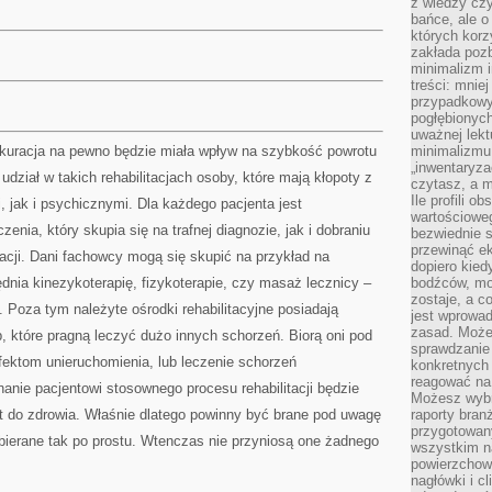
z wiedzy czy
bańce, ale o
których kor
zakłada pozb
minimalizm i
treści: mniej
przypadkowy
pogłębionych
uważnej lek
 kuracja na pewno będzie miała wpływ na szybkość powrotu
minimalizmu 
„inwentaryzac
udział w takich rehabilitacjach osoby, które mają kłopoty z
czytasz, a m
Ile profili o
 jak i psychicznymi. Dla każdego pacjenta jest
wartościoweg
enia, który skupia się na trafnej diagnozie, jak i dobraniu
bezwiednie s
przewinąć e
tacji. Dani fachowcy mogą się skupić na przykład na
dopiero kie
lędnia kinezykoterapię, fizykoterapie, czy masaż lecznicy –
bodźców, mo
zostaje, a 
. Poza tym należyte ośrodki rehabilitacyjne posiadają
jest wprowad
zasad. Może
b, które pragną leczyć dużo innych schorzeń. Biorą oni pod
sprawdzanie
fektom unieruchomienia, lub leczenie schorzeń
konkretnych
reagować na
anie pacjentowi stosownego procesu rehabilitacji będzie
Możesz wybr
t do zdrowia. Właśnie dlatego powinny być brane pod uwagę
raporty bran
przygotowa
obierane tak po prostu. Wtenczas nie przyniosą one żadnego
wszystkim na
powierzchown
nagłówki i c