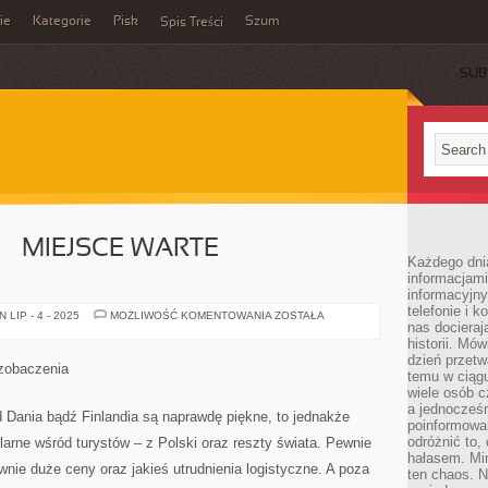
ie
Kategorie
Pisk
Szum
Spis Treści
SUB
– MIEJSCE WARTE
Każdego dni
informacjami
informacyjn
telefonie i k
PÓŁNOC
LIP - 4 - 2025
MOŻLIWOŚĆ KOMENTOWANIA
ZOSTAŁA
nas docieraj
EUROPY
–
historii. Mó
MIEJSCE
dzień przetw
WARTE
 zobaczenia
ZOBACZENIA
temu w ciągu
wiele osób c
a jednocześn
ad Dania bądź Finlandia są naprawdę piękne, to jednakże
poinformowa
odróżnić to,
larne wśród turystów – z Polski oraz reszty świata. Pewnie
hałasem. Mi
wnie duże ceny oraz jakieś utrudnienia logistyczne. A poza
ten chaos. N