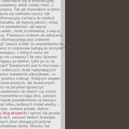
 zamknięcie się w informacyjnej
 świadomy dobór źródeł i form, z
zystamy. Tak jak minimalizm w domu
ycie się nadmiaru rzeczy, tak
nformacyjny zachęca do selekcji
 kanałów, ale lepszej jakości; mniej
ch powiadomień, ale więcej
 analiz; mniej scrollowania, a więcej
tury. Pierwszym krokiem do wdrożenia
informacyjnego jest zrobienie
ji” swoich źródeł: ilu newsletterów nie
imo to codziennie trafiają do skrzynki?
bserwujesz, z których treści nic
o nie czerpiesz? Ile razy dziennie
ięgasz po telefon, tylko po to, by
kran? Świadomość jest tu kluczowa –
dy zobaczysz skalę napływających
żesz świadomie zdecydować, co
co powinno zniknąć. Kolejnym etapem
zenie prostych, ale skutecznych
sz na przykład ograniczyć
 wiadomości do dwóch czy trzech
 momentów w ciągu dnia, zamiast
 każde powiadomienie na bieżąco.
ać kilka zaufanych źródeł wiedzy –
żowe, rzetelne portale, dobrze
ny
blog ekspercki
i oprzeć się przede
 nich, zamiast śledzić dziesiątki
ych stron oferujących jedynie
lickbaitowe skróty. Możesz też