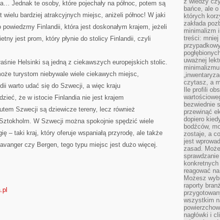
z wiedzy czy
na… Jednak te osoby, które pojechały na północ, potem są
bańce, ale o
wielu bardziej atrakcyjnych miejsc, aniżeli północ! W jaki
których kor
zakłada pozb
owiedzmy Finlandii, która jest doskonałym krajem, jeżeli
minimalizm i
treści: mniej
tny jest prom, który płynie do stolicy Finlandii, czyli
przypadkowy
pogłębionych
uważnej lek
właśnie Helsinki są jedną z ciekawszych europejskich stolic.
minimalizmu 
może turystom niebywale wiele ciekawych miejsc,
„inwentaryzac
czytasz, a m
i warto udać się do Szwecji, a więc kraju
Ile profili o
wartościoweg
eć, że w istocie Finlandia nie jest krajem
bezwiednie s
em Szwecji są dziewicze tereny, lecz również
przewinąć e
dopiero kie
Sztokholm. W Szwecji można spokojnie spędzić wiele
bodźców, mo
 – taki kraj, który oferuje wspaniałą przyrodę, ale także
zostaje, a 
jest wprowad
tavanger czy Bergen, tego typu miejsc jest dużo więcej.
zasad. Może
sprawdzanie
konkretnych
reagować na
Możesz wybr
raporty bran
.pl
przygotowa
wszystkim na
powierzchown
nagłówki i c