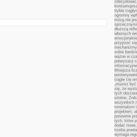
zdecydować,
konsumujesz 
trybie ciągł
ogromny wpł
mózg nie je
sprzecznymi
dłuższą refl
własnych wn
emocjonalni
przyjrzeć si
mechanizmy s
sobie bardzi
ważne w cza
polaryzacji
informacyjn
Mniejsza lic
porównywania
ciągle cię o
„musisz być
się, że wys
tych obszara
istotne. Zni
wszystkich m
minimalizm i
projektem, a
ponownie prz
tych, które 
dodać nowe,
trzeba powta
wymaga regul