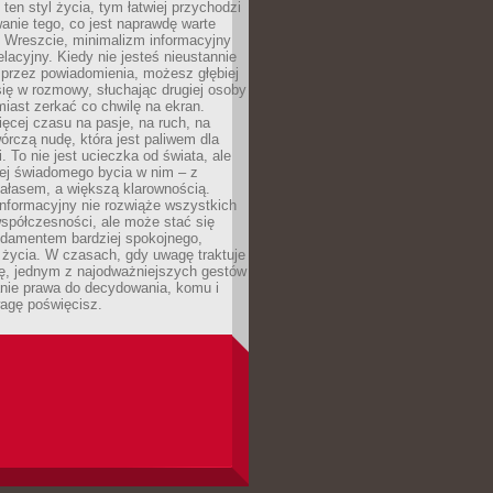
 ten styl życia, tym łatwiej przychodzi
anie tego, co jest naprawdę warte
. Wreszcie, minimalizm informacyjny
lacyjny. Kiedy nie jesteś nieustannie
 przez powiadomienia, możesz głębiej
ię w rozmowy, słuchając drugiej osoby
iast zerkać co chwilę na ekran.
ęcej czasu na pasje, na ruch, na
wórczą nudę, która jest paliwem dla
. To nie jest ucieczka od świata, ale
iej świadomego bycia w nim – z
ałasem, a większą klarownością.
nformacyjny nie rozwiąże wszystkich
spółczesności, ale może stać się
ndamentem bardziej spokojnego,
życia. W czasach, gdy uwagę traktuje
tę, jednym z najodważniejszych gestów
anie prawa do decydowania, komu i
agę poświęcisz.