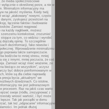
 że media społecznościowe
wyłącznie o określonej porze, a nie w
ym. Minimalizm informacyjny ma
yw na jakość myślenia. Kiedy twój
st wciąż „atakowany” nowymi, często
 danymi, zyskujesz przestrzeń na
eksję, łączenie faktów i budowanie
iosków. Zamiast reagować
e na każdy nagłówek, możesz
ę szerszemu kontekstowi, zrozumieć
tojące za tym, co widzisz i wyrobić
ej dojrzałą opinię. To szczególnie
sach dezinformacji, fake newsów i
 społecznej. Wprowadzenie minimalizmu
ego poprawia także samopoczucie.
zba bodźców to mniej stresu, mniej
 się z innymi, mniej poczucia, że coś
mija. Zamiast wciąż mieć wrażenie, że
 na bieżąco ze wszystkim”, uczysz
tarczy być dobrze poinformowanym w
ch, które są dla ciebie naprawdę
ka presja bycia „aktualnym” we
ożliwych dziedzinach. Co istotne,
nformacyjny nie jest jednorazowym
le procesem. Raz na jakiś czas warto
ejrzeć swoje źródła, zrezygnować z
przestały wnosić wartość, i być może
 lepsze. Tak jak porządki w domu
rzać, tak też „odgracanie” informacyjne
arności. Im jednak dłużej