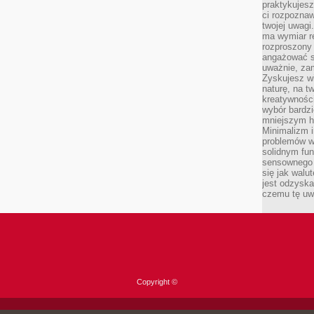
praktykujesz
ci rozpoznaw
twojej uwagi
ma wymiar re
rozproszony
angażować s
uważnie, zam
Zyskujesz wi
naturę, na t
kreatywności
wybór bardz
mniejszym h
Minimalizm i
problemów w
solidnym fu
sensownego 
się jak walu
jest odzysk
czemu tę uw
Copyright ©