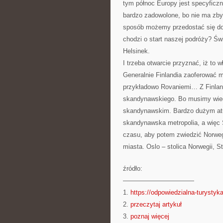
tym północ Europy jest specyficz
bardzo zadowolone, bo nie ma zbyt 
sposób możemy przedostać się do p
chodzi o start naszej podróży? Świe
Helsinek.
I trzeba otwarcie przyznać, iż to 
Generalnie Finlandia zaoferować 
przykładowo Rovaniemi… Z Finlandi
skandynawskiego. Bo musimy wiedzi
skandynawskim. Bardzo dużym atut
skandynawska metropolia, a więc 
czasu, aby potem zwiedzić Norwegię
miasta. Oslo – stolica Norwegii, S
źródło:
———————————
1.
https://odpowiedzialna-turystyka
2.
przeczytaj artykuł
3.
poznaj więcej