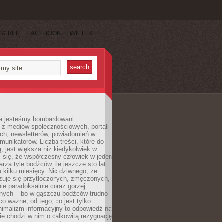
SCRIBE
FACEBOOK
TWITTER
a jesteśmy bombardowani
 z mediów społecznościowych, portali
ych, newsletterów, powiadomień w
omunikatorów. Liczba treści, które do
ą, jest większa niż kiedykolwiek w
wi się, że współczesny człowiek w jeden
arza tyle bodźców, ile jeszcze sto lat
 kilku miesięcy. Nic dziwnego, że
zuje się przytłoczonych, zmęczonych,
ie paradoksalnie coraz gorzej
nych – bo w gąszczu bodźców trudno
 co ważne, od tego, co jest tylko
nimalizm informacyjny to odpowiedź na
ie chodzi w nim o całkowitą rezygnację