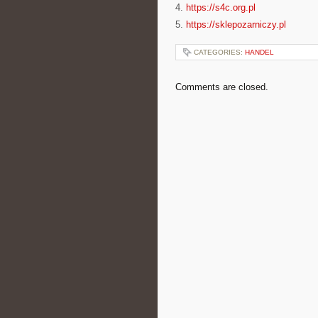
4.
https://s4c.org.pl
5.
https://sklepozarniczy.pl
CATEGORIES:
HANDEL
Comments are closed.