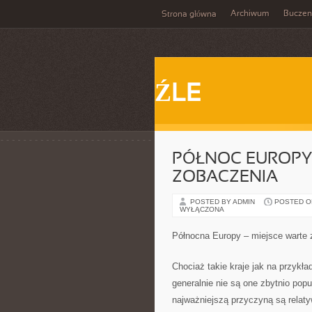
Archiwum
Buczen
Strona główna
ŹLE
PÓŁNOC EUROPY 
ZOBACZENIA
POSTED BY ADMIN
POSTED ON 
WYŁĄCZONA
Północna Europy – miejsce warte
Chociaż takie kraje jak na przykł
generalnie nie są one zbytnio popu
najważniejszą przyczyną są relaty