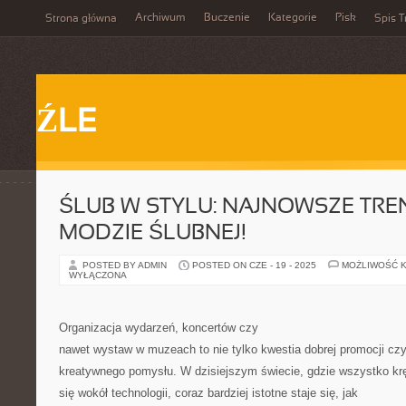
Archiwum
Buczenie
Kategorie
Pisk
Strona główna
Spis T
ŹLE
ŚLUB W STYLU: NAJNOWSZE TRE
MODZIE ŚLUBNEJ!
POSTED BY ADMIN
POSTED ON CZE - 19 - 2025
MOŻLIWOŚĆ 
WYŁĄCZONA
Organizacja wydarzeń, koncertów czy
nawet wystaw w muzeach to nie tylko kwestia dobrej promocji cz
kreatywnego pomysłu. W dzisiejszym świecie, gdzie wszystko kr
się wokół technologii, coraz bardziej istotne staje się, jak