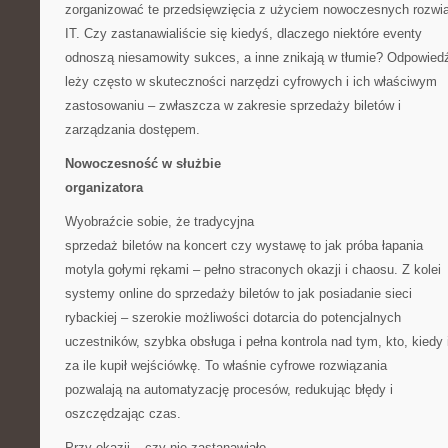
zorganizować te przedsięwzięcia z użyciem nowoczesnych rozwi
IT. Czy zastanawialiście się kiedyś, dlaczego niektóre eventy
odnoszą niesamowity sukces, a inne znikają w tłumie? Odpowied
leży często w skuteczności narzędzi cyfrowych i ich właściwym
zastosowaniu – zwłaszcza w zakresie sprzedaży biletów i
zarządzania dostępem.
Nowoczesność w służbie
organizatora
Wyobraźcie sobie, że tradycyjna
sprzedaż biletów na koncert czy wystawę to jak próba łapania
motyla gołymi rękami – pełno straconych okazji i chaosu. Z kolei
systemy online do sprzedaży biletów to jak posiadanie sieci
rybackiej – szerokie możliwości dotarcia do potencjalnych
uczestników, szybka obsługa i pełna kontrola nad tym, kto, kiedy 
za ile kupił wejściówkę. To właśnie cyfrowe rozwiązania
pozwalają na automatyzację procesów, redukując błędy i
oszczędzając czas.
Przy okazji – czy nie zastanawiało