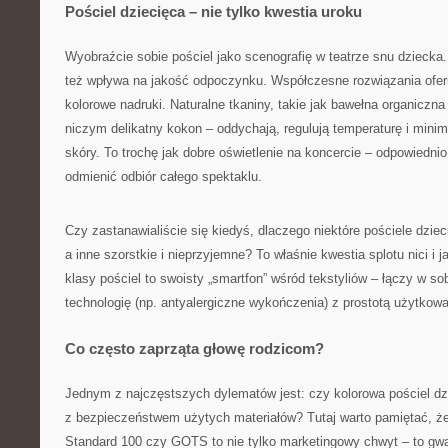
Pościel dziecięca – nie tylko kwestia uroku
Wyobraźcie sobie pościel jako scenografię w teatrze snu dziecka.
też wpływa na jakość odpoczynku. Współczesne rozwiązania oferu
kolorowe nadruki. Naturalne tkaniny, takie jak bawełna organiczn
niczym delikatny kokon – oddychają, regulują temperaturę i minim
skóry. To trochę jak dobre oświetlenie na koncercie – odpowiednio
odmienić odbiór całego spektaklu.
Czy zastanawialiście się kiedyś, dlaczego niektóre pościele dzieci
a inne szorstkie i nieprzyjemne? To właśnie kwestia splotu nici i 
klasy pościel to swoisty „smartfon” wśród tekstyliów – łączy w 
technologię (np. antyalergiczne wykończenia) z prostotą użytkowa
Co często zaprząta głowę rodzicom?
Jednym z najczęstszych dylematów jest: czy kolorowa pościel dzi
z bezpieczeństwem użytych materiałów? Tutaj warto pamiętać, że
Standard 100 czy GOTS to nie tylko marketingowy chwyt – to gwa