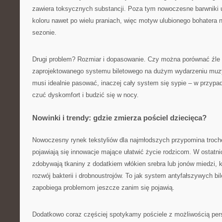
zawiera toksycznych substancji. Poza tym nowoczesne barwniki 
koloru nawet po wielu praniach, więc motyw ulubionego bohatera 
sezonie.
Drugi problem? Rozmiar i dopasowanie. Czy można porównać źle 
zaprojektowanego systemu biletowego na dużym wydarzeniu mu
musi idealnie pasować, inaczej cały system się sypie – w przypa
czuć dyskomfort i budzić się w nocy.
Nowinki i trendy: gdzie zmierza pościel dziecięca?
Nowoczesny rynek tekstyliów dla najmłodszych przypomina troch
pojawiają się innowacje mające ułatwić życie rodzicom. W ostatni
zdobywają tkaniny z dodatkiem włókien srebra lub jonów miedzi, k
rozwój bakterii i drobnoustrojów. To jak system antyfałszywych bi
zapobiega problemom jeszcze zanim się pojawią.
Dodatkowo coraz częściej spotykamy pościele z możliwością pers