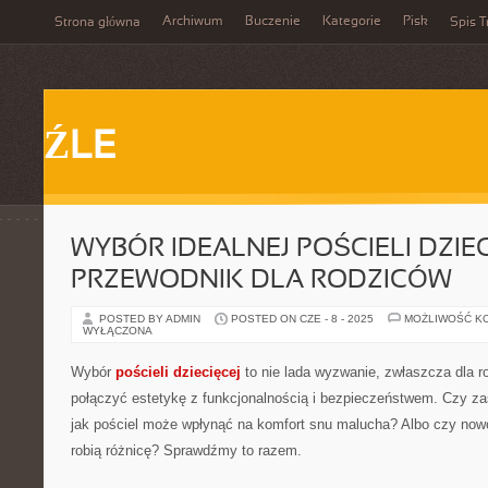
Archiwum
Buczenie
Kategorie
Pisk
Strona główna
Spis T
ŹLE
WYBÓR IDEALNEJ POŚCIELI DZIEC
PRZEWODNIK DLA RODZICÓW
POSTED BY ADMIN
POSTED ON CZE - 8 - 2025
MOŻLIWOŚĆ K
WYŁĄCZONA
Wybór
pościeli dziecięcej
to nie lada wyzwanie, zwłaszcza dla r
połączyć estetykę z funkcjonalnością i bezpieczeństwem. Czy zas
jak pościel może wpłynąć na komfort snu malucha? Albo czy now
robią różnicę? Sprawdźmy to razem.