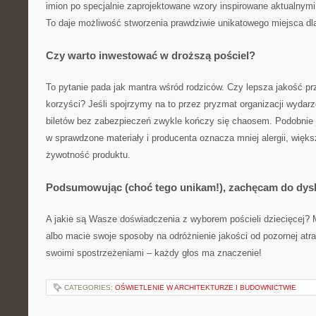
imion po specjalnie zaprojektowane wzory inspirowane aktualnymi
To daje możliwość stworzenia prawdziwie unikatowego miejsca dl
Czy warto inwestować w droższą pościel?
To pytanie pada jak mantra wśród rodziców. Czy lepsza jakość prz
korzyści? Jeśli spojrzymy na to przez pryzmat organizacji wydar
biletów bez zabezpieczeń zwykle kończy się chaosem. Podobnie j
w sprawdzone materiały i producenta oznacza mniej alergii, więk
żywotność produktu.
Podsumowując (choć tego unikam!), zachęcam do dysk
A jakie są Wasze doświadczenia z wyborem pościeli dziecięcej? M
albo macie swoje sposoby na odróżnienie jakości od pozornej atra
swoimi spostrzeżeniami – każdy głos ma znaczenie!
CATEGORIES:
OŚWIETLENIE W ARCHITEKTURZE I BUDOWNICTWIE