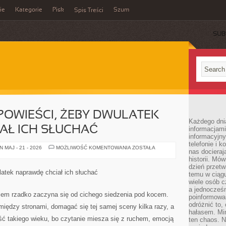
ie
Kategorie
Pisk
Szum
Spis Treści
SUB
POWIEŚCI, ŻEBY DWULATEK
Każdego dni
AŁ ICH SŁUCHAĆ
informacjami
informacyjn
telefonie i k
JAK
 MAJ - 21 - 2026
MOŻLIWOŚĆ KOMENTOWANIA
ZOSTAŁA
nas docieraj
WYBIERAĆ
OPOWIEŚCI,
historii. Mó
ŻEBY
dzień przetw
DWULATEK
atek naprawdę chciał ich słuchać
temu w ciągu
NAPRAWDĘ
CHCIAŁ
wiele osób c
ICH
a jednocześn
SŁUCHAĆ
iem rzadko zaczyna się od cichego siedzenia pod kocem.
poinformowa
odróżnić to,
iędzy stronami, domagać się tej samej sceny kilka razy, a
hałasem. Mi
ć takiego wieku, bo czytanie miesza się z ruchem, emocją
ten chaos. N