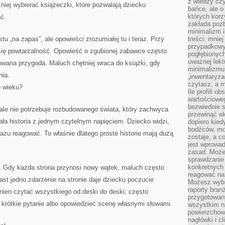
z wiedzy czy
zniej wybierać książeczki, które pozwalają dziecku
bańce, ale o
których kor
ć.
zakłada pozb
minimalizm i
tu „na zapas”, ale opowieści zrozumiałej tu i teraz. Przy
treści: mniej
przypadkowy
się powtarzalność. Opowieść o zgubionej zabawce często
pogłębionych
uważnej lek
owana przygoda. Maluch chętniej wraca do książki, gdy
minimalizmu 
nia.
„inwentaryzac
czytasz, a m
o wieku?
Ile profili o
wartościoweg
bezwiednie s
ale nie potrzebuje rozbudowanego świata, który zachwyca
przewinąć e
iała historia z jednym czytelnym napięciem. Dziecko widzi,
dopiero kie
bodźców, mo
azu reagować. To właśnie dlatego proste historie mają dużą
zostaje, a 
jest wprowad
zasad. Może
sprawdzanie
konkretnych
. Gdy każda strona przynosi nowy wątek, maluch często
reagować na
ast jedno zdarzenie na stronie daje dziecku poczucie
Możesz wybr
raporty bran
nien czytać wszystkiego od deski do deski; często
przygotowa
 krótkie pytanie albo opowiedzieć scenę własnymi słowami.
wszystkim na
powierzchown
nagłówki i c