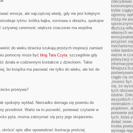
ał
zdecydować,
konsumujesz 
trybie ciągł
wać emocje, ale najczęściej wtedy, gdy nie jest kolejnym
ogromny wpł
mózg nie je
trzebuje rytmu: krótka bajka, rozmowa o obrazku, spokojne
sprzecznymi
ć sztywnej ceremonii; większe znaczenie ma wspólna
dłuższą refl
własnych wn
emocjonalni
przyjrzeć si
mechanizmy s
ieść do wieku dziecka szukają prostych inspiracji zamiast
sobie bardzi
ważne w cza
aniu pomocny może być
blog Tata Czyta
, szczególnie gdy
polaryzacji
eść działa w codziennym kontakcie z dzieckiem. Takie
informacyjn
Mniejsza lic
ej, bo książka ma pasować nie tylko do wieku, ale też do
porównywania
ciągle cię o
„musisz być
się, że wys
ziecko przerywa?
tych obszara
istotne. Zni
wszystkich m
jak spokojny wykład. Nierzadko domaga się powrotu do
minimalizm i
projektem, a
ny przedmiot. Warto na to pozwolić, ponieważ czytanie w
ponownie prz
ecko pyta, można zatrzymać się przy jego skojarzeniu.
tych, które 
dodać nowe,
trzeba powta
skrócić opis albo opowiedzieć ilustrację prościej.
wymaga regul