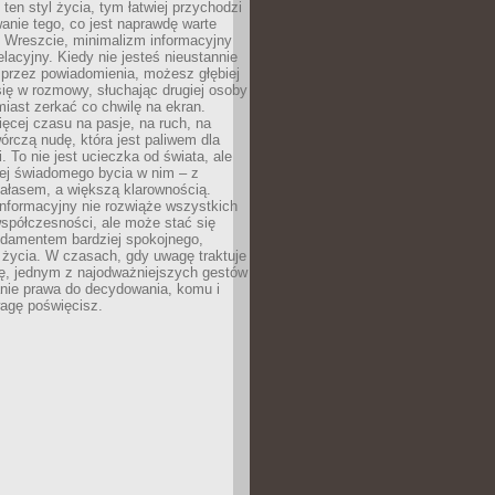
 ten styl życia, tym łatwiej przychodzi
anie tego, co jest naprawdę warte
. Wreszcie, minimalizm informacyjny
lacyjny. Kiedy nie jesteś nieustannie
 przez powiadomienia, możesz głębiej
ię w rozmowy, słuchając drugiej osoby
iast zerkać co chwilę na ekran.
ęcej czasu na pasje, na ruch, na
wórczą nudę, która jest paliwem dla
. To nie jest ucieczka od świata, ale
iej świadomego bycia w nim – z
ałasem, a większą klarownością.
nformacyjny nie rozwiąże wszystkich
spółczesności, ale może stać się
ndamentem bardziej spokojnego,
życia. W czasach, gdy uwagę traktuje
tę, jednym z najodważniejszych gestów
anie prawa do decydowania, komu i
agę poświęcisz.