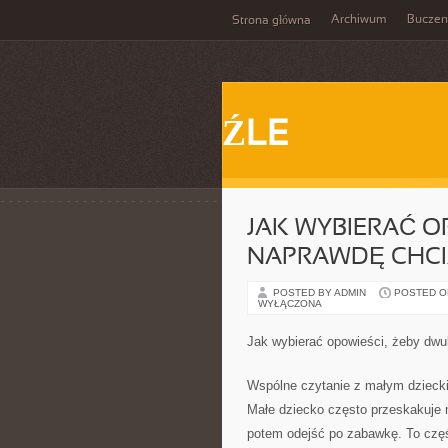
Archiwum
Buczen
Strona główna
ŹLE
JAK WYBIERAĆ O
NAPRAWDĘ CHCI
POSTED BY ADMIN
POSTED ON
WYŁĄCZONA
Jak wybierać opowieści, żeby dwul
Wspólne czytanie z małym dzieck
Małe dziecko często przeskakuje m
potem odejść po zabawkę. To częś