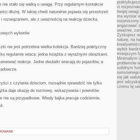
praktykujesz
e nie stało się walką o uwagę. Przy regularnym kontakcie
ci rozpoznaw
twojej uwagi
ści dłużej. W takiej chwili naturalnie pojawia się przestrzeń
ma wymiar re
 i rozwiązaniem, ale z uważnością na reakcję dziecka.
rozproszony
angażować s
uważnie, zam
dkowych wyborów
Zyskujesz wi
naturę, na t
kreatywności
ki nie jest potrzebna wielka kolekcja. Bardziej praktyczny
wybór bardz
mniejszym h
ko regularnie wraca: jedna książka z wyraźnymi obrazkami.
Minimalizm i
erwować reakcje. Jedne dwulatki wracają do pojazdów, a
problemów w
solidnym fu
śladowcze.
sensownego 
się jak walu
jest odzysk
rzyści z czytania dzieciom, rozsądnie sprawdzić nie tylko
czemu tę uw
ążka daje okazję do rozmowy, wskazywania i powrotów.
le nie są przypadkowe. Wtedy bajka pracuje codziennie,
ut.
OROWANE