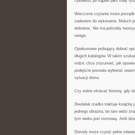
Opowieść po kąpieli jako mały rytu
Wieczorne czytanie może porządko
zadaniem do wykonania. Maluch po
dobranoc. Nie ma potrzeby tworzy
uwaga.
Opiekunowie próbujący dobrać opow
długich katalogów. W takim szuk
rodzic chce zrozumieć, jak opowi
podejście pozwala wybierać uważni
sytuacji domu.
Czy wolno skracać historię, gdy d
Dwulatek rzadko traktuje książkę 
jednego obrazka, bo tam widzi zna
tym wieku jest rozmową. Jeśli dzi
Dorosły może czytać pełne zdanie, 