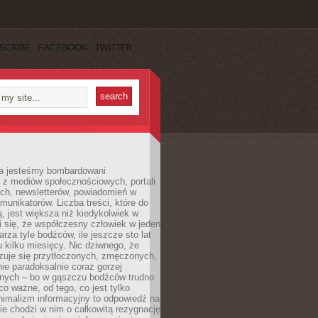
SCRIBE
FACEBOOK
TWITTER
a jesteśmy bombardowani
 z mediów społecznościowych, portali
ych, newsletterów, powiadomień w
omunikatorów. Liczba treści, które do
ą, jest większa niż kiedykolwiek w
wi się, że współczesny człowiek w jeden
arza tyle bodźców, ile jeszcze sto lat
 kilku miesięcy. Nic dziwnego, że
zuje się przytłoczonych, zmęczonych,
ie paradoksalnie coraz gorzej
nych – bo w gąszczu bodźców trudno
 co ważne, od tego, co jest tylko
nimalizm informacyjny to odpowiedź na
ie chodzi w nim o całkowitą rezygnację