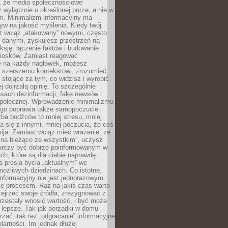
 że media społecznościowe
wyłącznie o określonej porze, a nie w
ym. Minimalizm informacyjny ma
yw na jakość myślenia. Kiedy twój
st wciąż „atakowany” nowymi, często
 danymi, zyskujesz przestrzeń na
eksję, łączenie faktów i budowanie
iosków. Zamiast reagować
e na każdy nagłówek, możesz
ę szerszemu kontekstowi, zrozumieć
tojące za tym, co widzisz i wyrobić
ej dojrzałą opinię. To szczególnie
sach dezinformacji, fake newsów i
 społecznej. Wprowadzenie minimalizmu
ego poprawia także samopoczucie.
zba bodźców to mniej stresu, mniej
 się z innymi, mniej poczucia, że coś
mija. Zamiast wciąż mieć wrażenie, że
 na bieżąco ze wszystkim”, uczysz
tarczy być dobrze poinformowanym w
ch, które są dla ciebie naprawdę
ka presja bycia „aktualnym” we
ożliwych dziedzinach. Co istotne,
nformacyjny nie jest jednorazowym
le procesem. Raz na jakiś czas warto
ejrzeć swoje źródła, zrezygnować z
przestały wnosić wartość, i być może
 lepsze. Tak jak porządki w domu
rzać, tak też „odgracanie” informacyjne
arności. Im jednak dłużej