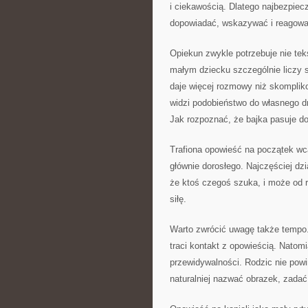
i ciekawością. Dlatego najbezpiec
dopowiadać, wskazywać i reagowa
Opiekun zwykle potrzebuje nie teks
małym dziecku szczególnie liczy 
daje więcej rozmowy niż skomplik
widzi podobieństwo do własnego d
Jak rozpoznać, że bajka pasuje d
Trafiona opowieść na początek wc
głównie dorosłego. Najczęściej dz
że ktoś czegoś szuka, i może od r
siłę.
Warto zwrócić uwagę także tempo
traci kontakt z opowieścią. Natomi
przewidywalności. Rodzic nie powi
naturalniej nazwać obrazek, zadać