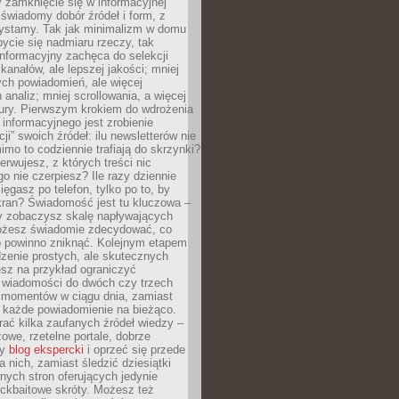
 zamknięcie się w informacyjnej
 świadomy dobór źródeł i form, z
zystamy. Tak jak minimalizm w domu
ycie się nadmiaru rzeczy, tak
nformacyjny zachęca do selekcji
 kanałów, ale lepszej jakości; mniej
ch powiadomień, ale więcej
 analiz; mniej scrollowania, a więcej
tury. Pierwszym krokiem do wdrożenia
informacyjnego jest zrobienie
ji” swoich źródeł: ilu newsletterów nie
imo to codziennie trafiają do skrzynki?
bserwujesz, z których treści nic
o nie czerpiesz? Ile razy dziennie
ięgasz po telefon, tylko po to, by
kran? Świadomość jest tu kluczowa –
dy zobaczysz skalę napływających
żesz świadomie zdecydować, co
co powinno zniknąć. Kolejnym etapem
zenie prostych, ale skutecznych
sz na przykład ograniczyć
 wiadomości do dwóch czy trzech
 momentów w ciągu dnia, zamiast
 każde powiadomienie na bieżąco.
ać kilka zaufanych źródeł wiedzy –
żowe, rzetelne portale, dobrze
ny
blog ekspercki
i oprzeć się przede
 nich, zamiast śledzić dziesiątki
ych stron oferujących jedynie
lickbaitowe skróty. Możesz też