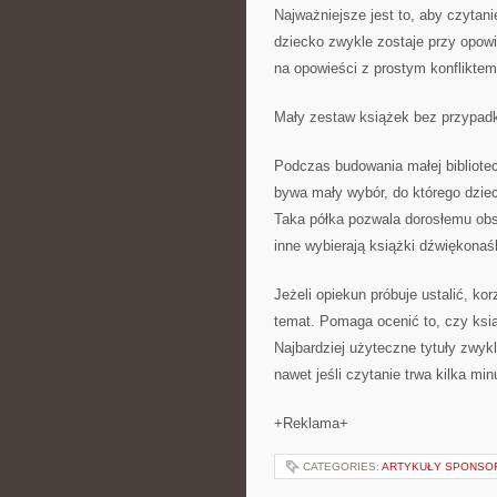
Najważniejsze jest to, aby czytani
dziecko zwykle zostaje przy opowie
na opowieści z prostym konfliktem
Mały zestaw książek bez przypa
Podczas budowania małej bibliotecz
bywa mały wybór, do którego dziec
Taka półka pozwala dorosłemu obs
inne wybierają książki dźwiękona
Jeżeli opiekun próbuje ustalić, ko
temat. Pomaga ocenić to, czy ksi
Najbardziej użyteczne tytuły zwyk
nawet jeśli czytanie trwa kilka min
+Reklama+
CATEGORIES:
ARTYKUŁY SPONS