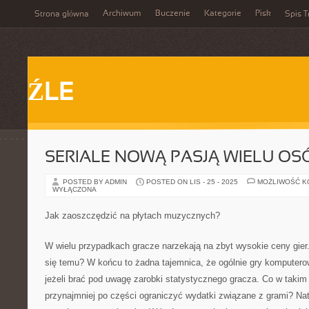
Archiwum
Buczenie
Kategorie
Pisk
Strona główna
Spis T
ŹLE
SERIALE NOWĄ PASJĄ WIELU OS
POSTED BY ADMIN
POSTED ON LIS - 25 - 2025
MOŻLIWOŚĆ 
WYŁĄCZONA
Jak zaoszczędzić na płytach muzycznych?
W wielu przypadkach gracze narzekają na zbyt wysokie ceny gier
się temu? W końcu to żadna tajemnica, że ogólnie gry komputero
jeżeli brać pod uwagę zarobki statystycznego gracza. Co w takim
przynajmniej po części ograniczyć wydatki związane z grami? Nat