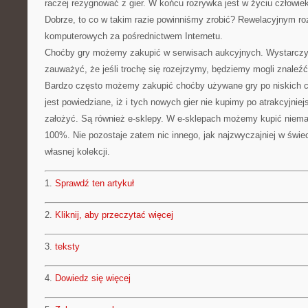
raczej rezygnować z gier. W końcu rozrywka jest w życiu człowi
Dobrze, to co w takim razie powinniśmy zrobić? Rewelacyjnym ro
komputerowych za pośrednictwem Internetu.
Choćby gry możemy zakupić w serwisach aukcyjnych. Wystarczy 
zauważyć, że jeśli trochę się rozejrzymy, będziemy mogli znaleźć
Bardzo często możemy zakupić choćby używane gry po niskich c
jest powiedziane, iż i tych nowych gier nie kupimy po atrakcyjni
założyć. Są również e-sklepy. W e-sklepach możemy kupić niema
100%. Nie pozostaje zatem nic innego, jak najzwyczajniej w świec
własnej kolekcji.
1.
Sprawdź ten artykuł
2.
Kliknij, aby przeczytać więcej
3.
teksty
4.
Dowiedz się więcej