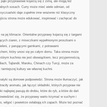
 pąki przyprawowe kojarzą się z zimą, ale mogą też
talnych sosach. Curry może mieć wiele odmian, od
 syczuański daje zupełnie inne wrażenie niż klasyczny
ejściu strona może edukować, inspirować i zachęcać do
a jej klimacie. Orientalne przyprawy kojarzą się z targami
ących ziaren, z miseczkami wypełnionymi proszkami o
zieleni, z parującymi garnkami, z potrawami
chem, który unosi się po całym domu. Taka strona może
 którym kuchnia nie jest obowiązkiem, lecz przyjemnością.
ndiach, Tajlandii, Maroku, Chinach czy Turcji, może za
tamtejszej kultury we własnej kuchni.
atyki są domowe podpowiedzi. Strona może tłumaczyć, jak
aciły aromatu, jak łączyć składniki, których przypraw nie
 najlepiej pasują do drobiu, które do ryb, a które do dań
dowiedzieć się, że przyprawy warto trzymać w suchym i
, wilgoć i powietrze osłabiają ich zapach. Może też poznać