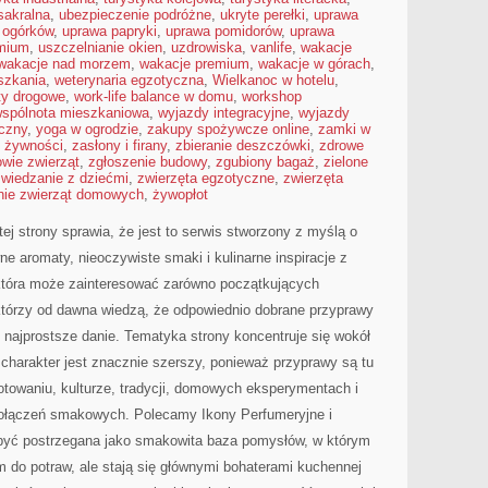
sakralna
,
ubezpieczenie podróżne
,
ukryte perełki
,
uprawa
 ogórków
,
uprawa papryki
,
uprawa pomidorów
,
uprawa
emium
,
uszczelnianie okien
,
uzdrowiska
,
vanlife
,
wakacje
wakacje nad morzem
,
wakacje premium
,
wakacje w górach
,
szkania
,
weterynaria egzotyczna
,
Wielkanoc w hotelu
,
ty drogowe
,
work-life balance w domu
,
workshop
spólnota mieszkaniowa
,
wyjazdy integracyjne
,
wyjazdy
czny
,
yoga w ogrodzie
,
zakupy spożywcze online
,
zamki w
 żywności
,
zasłony i firany
,
zbieranie deszczówki
,
zdrowe
owie zwierząt
,
zgłoszenie budowy
,
zgubiony bagaż
,
zielone
zwiedzanie z dziećmi
,
zwierzęta egzotyczne
,
zwierzęta
nie zwierząt domowych
,
żywopłot
ej strony sprawia, że jest to serwis stworzony z myślą o
ne aromaty, nieoczywiste smaki i kulinarne inspiracje z
, która może zainteresować zarówno początkujących
 którzy od dawna wiedzą, że odpowiednio dobrane przyprawy
t najprostsze danie. Tematyka strony koncentruje się wokół
charakter jest znacznie szerszy, ponieważ przyprawy są tu
otowaniu, kulturze, tradycji, domowych eksperymentach i
ołączeń smakowych. Polecamy Ikony Perfumeryjne i
być postrzegana jako smakowita baza pomysłów, w którym
m do potraw, ale stają się głównymi bohaterami kuchennej