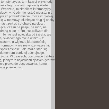
 ten styl życia, tym łatwiej przychodzi
anie tego, co jest naprawdę warte
. Wreszcie, minimalizm informacyjny
lacyjny. Kiedy nie jesteś nieustannie
 przez powiadomienia, możesz głębiej
ię w rozmowy, słuchając drugiej osoby
iast zerkać co chwilę na ekran.
ęcej czasu na pasje, na ruch, na
wórczą nudę, która jest paliwem dla
. To nie jest ucieczka od świata, ale
iej świadomego bycia w nim – z
ałasem, a większą klarownością.
nformacyjny nie rozwiąże wszystkich
spółczesności, ale może stać się
ndamentem bardziej spokojnego,
życia. W czasach, gdy uwagę traktuje
tę, jednym z najodważniejszych gestów
anie prawa do decydowania, komu i
agę poświęcisz.