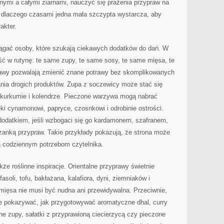
nymi a całymi ziarnami, nauczyć się prażenia przypraw na
ć, dlaczego czasami jedna mała szczypta wystarcza, aby
akter.
ciągać osoby, które szukają ciekawych dodatków do dań. W
ć w rutynę: te same zupy, te same sosy, te same mięsa, te
wy pozwalają zmienić znane potrawy bez skomplikowanych
ania drogich produktów. Zupa z soczewicy może stać się
, kurkumie i kolendrze. Pieczone warzywa mogą nabrać
ki cynamonowi, papryce, czosnkowi i odrobinie ostrości.
odatkiem, jeśli wzbogaci się go kardamonem, szafranem,
anką przypraw. Takie przykłady pokazują, że strona może
a codziennym potrzebom czytelnika.
e roślinne inspiracje. Orientalne przyprawy świetnie
asoli, tofu, bakłażana, kalafiora, dyni, ziemniaków i
mięsa nie musi być nudna ani przewidywalna. Przeciwnie,
e pokazywać, jak przygotowywać aromatyczne dhal, curry
ne zupy, sałatki z przyprawioną ciecierzycą czy pieczone