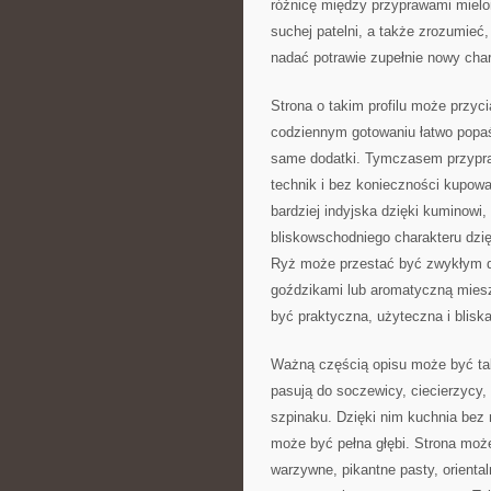
różnicę między przyprawami mielo
suchej patelni, a także zrozumie
nadać potrawie zupełnie nowy char
Strona o takim profilu może przy
codziennym gotowaniu łatwo popaś
same dodatki. Tymczasem przypra
technik i bez konieczności kupow
bardziej indyjska dzięki kuminowi
bliskowschodniego charakteru dzię
Ryż może przestać być zwykłym d
goździkami lub aromatyczną miesz
być praktyczna, użyteczna i blisk
Ważną częścią opisu może być takż
pasują do soczewicy, ciecierzycy, f
szpinaku. Dzięki nim kuchnia bez 
może być pełna głębi. Strona moż
warzywne, pikantne pasty, oriental