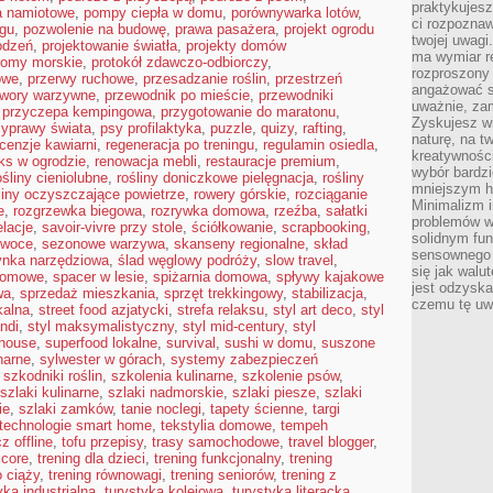
praktykujesz
a namiotowe
,
pompy ciepła w domu
,
porównywarka lotów
,
ci rozpoznaw
ngu
,
pozwolenie na budowę
,
prawa pasażera
,
projekt ogrodu
twojej uwagi
odzeń
,
projektowanie światła
,
projekty domów
ma wymiar re
romy morskie
,
protokół zdawczo-odbiorczy
,
rozproszony
owe
,
przerwy ruchowe
,
przesadzanie roślin
,
przestrzeń
angażować s
twory warzywne
,
przewodnik po mieście
,
przewodniki
uważnie, zam
,
przyczepa kempingowa
,
przygotowanie do maratonu
,
Zyskujesz wi
zyprawy świata
,
psy profilaktyka
,
puzzle
,
quizy
,
rafting
,
naturę, na t
cenzje kawiarni
,
regeneracja po treningu
,
regulamin osiedla
,
kreatywności
aks w ogrodzie
,
renowacja mebli
,
restauracje premium
,
wybór bardz
ośliny cieniolubne
,
rośliny doniczkowe pielęgnacja
,
rośliny
mniejszym h
liny oczyszczające powietrze
,
rowery górskie
,
rozciąganie
Minimalizm i
e
,
rozgrzewka biegowa
,
rozrywka domowa
,
rzeźba
,
sałatki
problemów w
elacje
,
savoir-vivre przy stole
,
ściółkowanie
,
scrapbooking
,
solidnym fu
owoce
,
sezonowe warzywa
,
skanseny regionalne
,
skład
sensownego 
ynka narzędziowa
,
ślad węglowy podróży
,
slow travel
,
się jak walu
domowe
,
spacer w lesie
,
spiżarnia domowa
,
spływy kajakowe
jest odzysk
wa
,
sprzedaż mieszkania
,
sprzęt trekkingowy
,
stabilizacja
,
czemu tę uw
kalna
,
street food azjatycki
,
strefa relaksu
,
styl art deco
,
styl
andi
,
styl maksymalistyczny
,
styl mid-century
,
styl
mhouse
,
superfood lokalne
,
survival
,
sushi w domu
,
suszone
narne
,
sylwester w górach
,
systemy zabezpieczeń
,
szkodniki roślin
,
szkolenia kulinarne
,
szkolenie psów
,
szlaki kulinarne
,
szlaki nadmorskie
,
szlaki piesze
,
szlaki
ie
,
szlaki zamków
,
tanie noclegi
,
tapety ścienne
,
targi
technologie smart home
,
tekstylia domowe
,
tempeh
z offline
,
tofu przepisy
,
trasy samochodowe
,
travel blogger
,
 core
,
trening dla dzieci
,
trening funkcjonalny
,
trening
o ciąży
,
trening równowagi
,
trening seniorów
,
trening z
yka industrialna
,
turystyka kolejowa
,
turystyka literacka
,