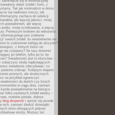
 zamknięcie się w informacyjnej
 świadomy dobór źródeł i form, z
zystamy. Tak jak minimalizm w domu
ycie się nadmiaru rzeczy, tak
nformacyjny zachęca do selekcji
 kanałów, ale lepszej jakości; mniej
ch powiadomień, ale więcej
 analiz; mniej scrollowania, a więcej
tury. Pierwszym krokiem do wdrożenia
informacyjnego jest zrobienie
ji” swoich źródeł: ilu newsletterów nie
imo to codziennie trafiają do skrzynki?
bserwujesz, z których treści nic
o nie czerpiesz? Ile razy dziennie
ięgasz po telefon, tylko po to, by
kran? Świadomość jest tu kluczowa –
dy zobaczysz skalę napływających
żesz świadomie zdecydować, co
co powinno zniknąć. Kolejnym etapem
zenie prostych, ale skutecznych
sz na przykład ograniczyć
 wiadomości do dwóch czy trzech
 momentów w ciągu dnia, zamiast
 każde powiadomienie na bieżąco.
ać kilka zaufanych źródeł wiedzy –
żowe, rzetelne portale, dobrze
ny
blog ekspercki
i oprzeć się przede
 nich, zamiast śledzić dziesiątki
ych stron oferujących jedynie
lickbaitowe skróty. Możesz też