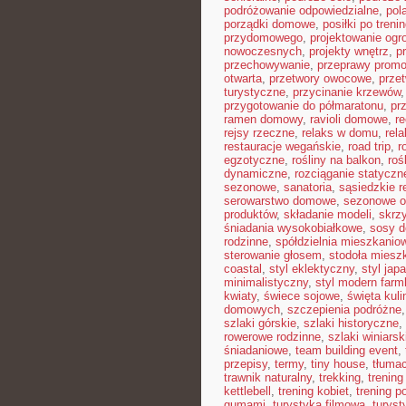
podróżowanie odpowiedzialne
,
pol
porządki domowe
,
posiłki po treni
przydomowego
,
projektowanie ogr
nowoczesnych
,
projekty wnętrz
,
p
przechowywanie
,
przeprawy prom
otwarta
,
przetwory owocowe
,
prze
turystyczne
,
przycinanie krzewów
przygotowanie do półmaratonu
,
pr
ramen domowy
,
ravioli domowe
,
re
rejsy rzeczne
,
relaks w domu
,
rel
restauracje wegańskie
,
road trip
,
r
egzotyczne
,
rośliny na balkon
,
roś
dynamiczne
,
rozciąganie statyczn
sezonowe
,
sanatoria
,
sąsiedzkie r
serowarstwo domowe
,
sezonowe 
produktów
,
składanie modeli
,
skrz
śniadania wysokobiałkowe
,
sosy 
rodzinne
,
spółdzielnia mieszkanio
sterowanie głosem
,
stodoła miesz
coastal
,
styl eklektyczny
,
styl jap
minimalistyczny
,
styl modern far
kwiaty
,
świece sojowe
,
święta kuli
domowych
,
szczepienia podróżne
szlaki górskie
,
szlaki historyczne
,
rowerowe rodzinne
,
szlaki winiarsk
śniadaniowe
,
team building event
,
przepisy
,
termy
,
tiny house
,
tłumac
trawnik naturalny
,
trekking
,
trening
kettlebell
,
trening kobiet
,
trening p
gumami
,
turystyka filmowa
,
turyst