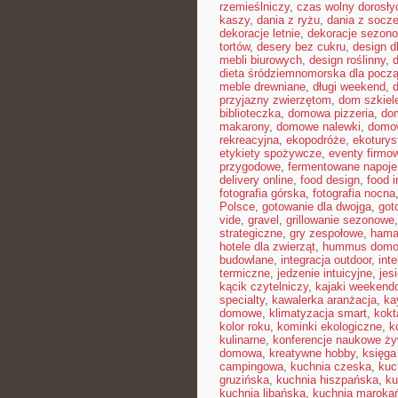
rzemieślniczy
,
czas wolny dorosły
kaszy
,
dania z ryżu
,
dania z socz
dekoracje letnie
,
dekoracje sezon
tortów
,
desery bez cukru
,
design d
mebli biurowych
,
design roślinny
,
d
dieta śródziemnomorska dla pocz
meble drewniane
,
długi weekend
,
przyjazny zwierzętom
,
dom szkiel
biblioteczka
,
domowa pizzeria
,
dom
makarony
,
domowe nalewki
,
domow
rekreacyjna
,
ekopodróże
,
ekoturys
etykiety spożywcze
,
eventy firmow
przygodowe
,
fermentowane napoje
delivery online
,
food design
,
food i
fotografia górska
,
fotografia nocna
Polsce
,
gotowanie dla dwojga
,
got
vide
,
gravel
,
grillowanie sezonowe
strategiczne
,
gry zespołowe
,
hama
hotele dla zwierząt
,
hummus dom
budowlane
,
integracja outdoor
,
int
termiczne
,
jedzenie intuicyjne
,
jes
kącik czytelniczy
,
kajaki weekend
specialty
,
kawalerka aranżacja
,
ka
domowe
,
klimatyzacja smart
,
kokt
kolor roku
,
kominki ekologiczne
,
k
kulinarne
,
konferencje naukowe ży
domowa
,
kreatywne hobby
,
księga
campingowa
,
kuchnia czeska
,
kuc
gruzińska
,
kuchnia hiszpańska
,
ku
kuchnia libańska
,
kuchnia maroka