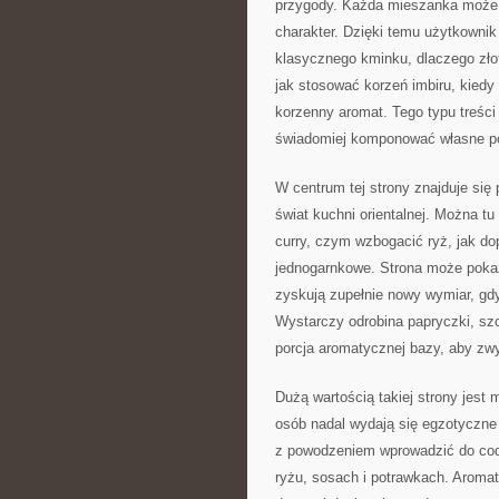
przygody. Każda mieszanka może m
charakter. Dzięki temu użytkownik
klasycznego kminku, dlaczego złot
jak stosować korzeń imbiru, kiedy 
korzenny aromat. Tego typu treści
świadomiej komponować własne p
W centrum tej strony znajduje się
świat kuchni orientalnej. Można t
curry, czym wzbogacić ryż, jak d
jednogarnkowe. Strona może pokaz
zyskują zupełnie nowy wymiar, gd
Wystarczy odrobina papryczki, szc
porcja aromatycznej bazy, aby zwyk
Dużą wartością takiej strony jest 
osób nadal wydają się egzotyczne 
z powodzeniem wprowadzić do codz
ryżu, sosach i potrawkach. Aroma