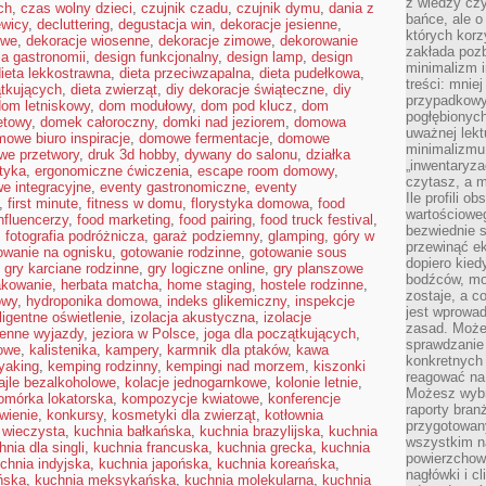
z wiedzy czy
ch
,
czas wolny dzieci
,
czujnik czadu
,
czujnik dymu
,
dania z
bańce, ale o
ewicy
,
decluttering
,
degustacja win
,
dekoracje jesienne
,
których kor
owe
,
dekoracje wiosenne
,
dekoracje zimowe
,
dekorowanie
zakłada pozb
la gastronomii
,
design funkcjonalny
,
design lamp
,
design
minimalizm i
ieta lekkostrawna
,
dieta przeciwzapalna
,
dieta pudełkowa
,
treści: mniej
ątkujących
,
dieta zwierząt
,
diy dekoracje świąteczne
,
diy
przypadkowy
dom letniskowy
,
dom modułowy
,
dom pod klucz
,
dom
pogłębionych
etowy
,
domek całoroczny
,
domki nad jeziorem
,
domowa
uważnej lek
owe biuro inspiracje
,
domowe fermentacje
,
domowe
minimalizmu 
e przetwory
,
druk 3d hobby
,
dywany do salonu
,
działka
„inwentaryzac
tyka
,
ergonomiczne ćwiczenia
,
escape room domowy
,
czytasz, a m
e integracyjne
,
eventy gastronomiczne
,
eventy
Ile profili o
,
first minute
,
fitness w domu
,
florystyka domowa
,
food
wartościoweg
nfluencerzy
,
food marketing
,
food pairing
,
food truck festival
,
bezwiednie s
,
fotografia podróżnicza
,
garaż podziemny
,
glamping
,
góry w
przewinąć e
owanie na ognisku
,
gotowanie rodzinne
,
gotowanie sous
dopiero kie
,
gry karciane rodzinne
,
gry logiczne online
,
gry planszowe
bodźców, mo
kowanie
,
herbata matcha
,
home staging
,
hostele rodzinne
,
zostaje, a 
owy
,
hydroponika domowa
,
indeks glikemiczny
,
inspekcje
jest wprowad
eligentne oświetlenie
,
izolacja akustyczna
,
izolacje
zasad. Może
ienne wyjazdy
,
jeziora w Polsce
,
joga dla początkujących
,
sprawdzanie
owe
,
kalistenika
,
kampery
,
karmnik dla ptaków
,
kawa
konkretnych
yaking
,
kemping rodzinny
,
kempingi nad morzem
,
kiszonki
reagować na
ajle bezalkoholowe
,
kolacje jednogarnkowe
,
kolonie letnie
,
Możesz wybr
omórka lokatorska
,
kompozycje kwiatowe
,
konferencje
raporty bran
wienie
,
konkursy
,
kosmetyki dla zwierząt
,
kotłownia
przygotowa
 wieczysta
,
kuchnia bałkańska
,
kuchnia brazylijska
,
kuchnia
wszystkim na
hnia dla singli
,
kuchnia francuska
,
kuchnia grecka
,
kuchnia
powierzchown
chnia indyjska
,
kuchnia japońska
,
kuchnia koreańska
,
nagłówki i c
ńska
,
kuchnia meksykańska
,
kuchnia molekularna
,
kuchnia