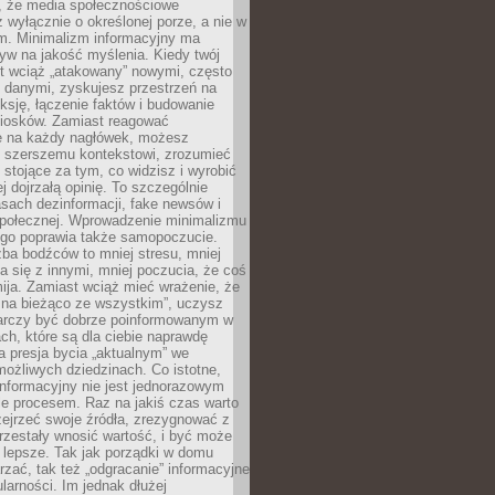
 że media społecznościowe
wyłącznie o określonej porze, a nie w
ym. Minimalizm informacyjny ma
yw na jakość myślenia. Kiedy twój
st wciąż „atakowany” nowymi, często
 danymi, zyskujesz przestrzeń na
eksję, łączenie faktów i budowanie
iosków. Zamiast reagować
e na każdy nagłówek, możesz
ę szerszemu kontekstowi, zrozumieć
tojące za tym, co widzisz i wyrobić
ej dojrzałą opinię. To szczególnie
sach dezinformacji, fake newsów i
 społecznej. Wprowadzenie minimalizmu
ego poprawia także samopoczucie.
zba bodźców to mniej stresu, mniej
 się z innymi, mniej poczucia, że coś
mija. Zamiast wciąż mieć wrażenie, że
 na bieżąco ze wszystkim”, uczysz
tarczy być dobrze poinformowanym w
ch, które są dla ciebie naprawdę
ka presja bycia „aktualnym” we
ożliwych dziedzinach. Co istotne,
nformacyjny nie jest jednorazowym
le procesem. Raz na jakiś czas warto
ejrzeć swoje źródła, zrezygnować z
przestały wnosić wartość, i być może
 lepsze. Tak jak porządki w domu
rzać, tak też „odgracanie” informacyjne
arności. Im jednak dłużej