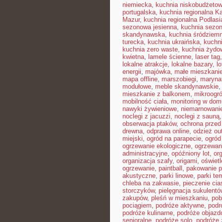
niemiecka
,
kuchnia niskobudżeto
portugalska
,
kuchnia regionalna K
Mazur
,
kuchnia regionalna Podlasi
sezonowa jesienna
,
kuchnia sezon
skandynawska
,
kuchnia śródziem
turecka
,
kuchnia ukraińska
,
kuchn
kuchnia zero waste
,
kuchnia żydo
kwietna
,
lamele ścienne
,
laser tag
lokalne atrakcje
,
lokalne bazary
,
l
energii
,
majówka
,
małe mieszkani
mapa offline
,
marszobiegi
,
maryna
modułowe
,
meble skandynawskie
mieszkanie z balkonem
,
mikroogr
mobilność ciała
,
monitoring w dom
nawyki żywieniowe
,
niemarnowanie
noclegi z jacuzzi
,
noclegi z sauną
obserwacja ptaków
,
ochrona prze
drewna
,
odprawa online
,
odzież ou
miejski
,
ogród na parapecie
,
ogród
ogrzewanie ekologiczne
,
ogrzewan
administracyjne
,
opóźniony lot
,
or
organizacja szafy
,
origami
,
oświet
ogrzewanie
,
paintball
,
pakowanie p
akustyczne
,
parki linowe
,
parki te
chleba na zakwasie
,
pieczenie cia
storczyków
,
pielęgnacja sukulentó
zakupów
,
pleśń w mieszkaniu
,
pob
pociągiem
,
podróże aktywne
,
podr
podróże kulinarne
,
podróże objaz
senioralne
,
podróże solo
,
podróże 