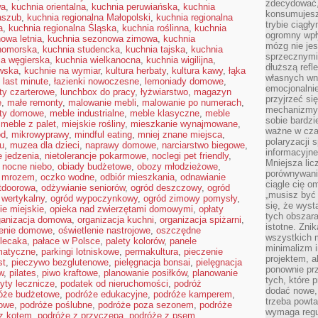
zdecydować,
wa
,
kuchnia orientalna
,
kuchnia peruwiańska
,
kuchnia
konsumujesz 
aszub
,
kuchnia regionalna Małopolski
,
kuchnia regionalna
trybie ciągł
a
,
kuchnia regionalna Śląska
,
kuchnia roślinna
,
kuchnia
ogromny wpł
owa letnia
,
kuchnia sezonowa zimowa
,
kuchnia
mózg nie je
nomorska
,
kuchnia studencka
,
kuchnia tajska
,
kuchnia
sprzecznymi
ia węgierska
,
kuchnia wielkanocna
,
kuchnia wigilijna
,
dłuższą refl
wska
,
kuchnie na wymiar
,
kultura herbaty
,
kultura kawy
,
łąka
własnych wn
,
last minute
,
łazienki nowoczesne
,
lemoniady domowe
,
emocjonalni
oty czarterowe
,
lunchbox do pracy
,
łyżwiarstwo
,
magazyn
przyjrzeć si
e
,
małe remonty
,
malowanie mebli
,
malowanie po numerach
,
mechanizmy s
ty domowe
,
meble industrialne
,
meble klasyczne
,
meble
sobie bardzi
,
meble z palet
,
miejskie rośliny
,
mieszkanie wynajmowane
,
ważne w cza
ód
,
mikrowyprawy
,
mindful eating
,
mniej znane miejsca
,
polaryzacji
u
,
muzea dla dzieci
,
naprawy domowe
,
narciarstwo biegowe
,
informacyjn
 jedzenia
,
nietolerancje pokarmowe
,
noclegi pet friendly
,
Mniejsza lic
,
nocne niebo
,
obiady budżetowe
,
obozy młodzieżowe
,
porównywania
d mrozem
,
oczko wodne
,
odbiór mieszkania
,
odnawianie
ciągle cię o
tdoorowa
,
odżywianie seniorów
,
ogród deszczowy
,
ogród
„musisz być
 wertykalny
,
ogród wypoczynkowy
,
ogród zimowy pomysły
,
się, że wys
ie miejskie
,
opieka nad zwierzętami domowymi
,
opłaty
tych obszara
ganizacja domowa
,
organizacja kuchni
,
organizacja spiżarni
,
istotne. Zni
lenie domowe
,
oświetlenie nastrojowe
,
oszczędne
wszystkich m
lecaka
,
pałace w Polsce
,
palety kolorów
,
panele
minimalizm i
matyczne
,
parkingi lotniskowe
,
permakultura
,
pieczenie
projektem, a
st
,
pieczywo bezglutenowe
,
pielęgnacja bonsai
,
pielęgnacja
ponownie prz
w
,
pilates
,
piwo kraftowe
,
planowanie posiłków
,
planowanie
tych, które 
yty lecznicze
,
podatek od nieruchomości
,
podróż
dodać nowe,
óże budżetowe
,
podróże edukacyjne
,
podróże kamperem
,
trzeba powta
dowe
,
podróże poślubne
,
podróże poza sezonem
,
podróże
wymaga regul
z kotem
,
podróże z przyczepą
,
podróże z psem
,