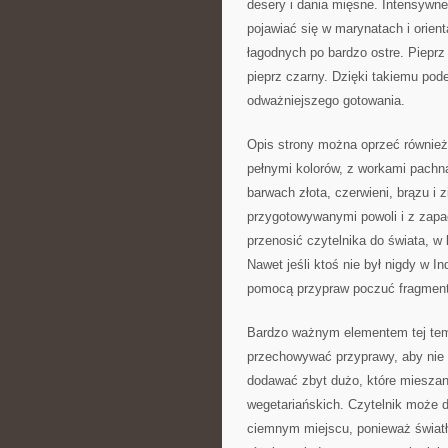
desery i dania mięsne. Intensywne
pojawiać się w marynatach i orien
łagodnych po bardzo ostre. Pieprz
pieprz czarny. Dzięki takiemu pod
odważniejszego gotowania.
Opis strony można oprzeć również n
pełnymi kolorów, z workami pachn
barwach złota, czerwieni, brązu i 
przygotowywanymi powoli i z zapa
przenosić czytelnika do świata, w
Nawet jeśli ktoś nie był nigdy w I
pomocą przypraw poczuć fragment 
Bardzo ważnym elementem tej tem
przechowywać przyprawy, aby nie tr
dodawać zbyt dużo, które mieszanki
wegetariańskich. Czytelnik może 
ciemnym miejscu, ponieważ światło