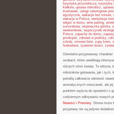
turystyka przyrodnicza
,
turystyka 
kiełków
,
uprawa mikroliści
,
uprawa
truskawek
,
usługi cateringowe pr
egzotyczne
,
wakacje last minute
,
wakacje w Polsce
,
wentylacja mie
wilgoć w domu
,
wine pairing
,
winie
survivalowy
,
wspinaczka górska
,
w
weekendowe
,
wypoczynek ekologi
Polsce
,
zapachy do domu
,
zapasy
przekąski
,
zdrowie w podróży
,
zdr
szkoły
,
zimowe ferie
,
zupy krem
,
hodowlane
,
żywienie dzieci
,
żywie
Orientalno-przyprawowy charakter t
osobach, które uwielbiają intensyw
różnych stron świata. To witryna
miłośników gotowania, jak i tych,
potrafią całkowicie odmienić nawe
aromatycznych mieszanek, ale jej 
punktem wyjścia do opowieści o g
codziennym odkrywaniu nowych p
Nowości i Premiery
. Strona może 
przyprawy nie są jedynie dodatkie