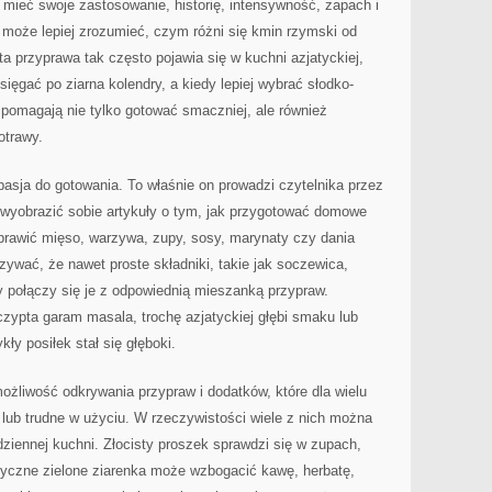
ieć swoje zastosowanie, historię, intensywność, zapach i
 może lepiej zrozumieć, czym różni się kmin rzymski od
a przyprawa tak często pojawia się w kuchni azjatyckiej,
sięgać po ziarna kolendry, a kiedy lepiej wybrać słodko-
 pomagają nie tylko gotować smaczniej, ale również
otrawy.
 pasja do gotowania. To właśnie on prowadzi czytelnika przez
u wyobrazić sobie artykuły o tym, jak przygotować domowe
oprawić mięso, warzywa, zupy, sosy, marynaty czy dania
ywać, że nawet proste składniki, takie jak soczewica,
y połączy się je z odpowiednią mieszanką przypraw.
zypta garam masala, trochę azjatyckiej głębi smaku lub
ły posiłek stał się głęboki.
możliwość odkrywania przypraw i dodatków, które dla wielu
lub trudne w użyciu. W rzeczywistości wiele z nich można
iennej kuchni. Złocisty proszek sprawdzi się w zupach,
tyczne zielone ziarenka może wzbogacić kawę, herbatę,