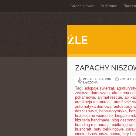
Archiwum
Buczen
Strona główna
ŹLE
ZAPACHY NISZO
POSTED BY ADMIN
POSTED ON
WYŁĄCZONA
Tagi:
adopcje zwierząt
,
agroturyst
zwierząt domowych
,
akcesoria og
pokarmowe
,
animal rescue
,
aplika
aranżacja restauracji
,
aranżacje sy
automatyka domowa
,
autostrady 
deszczówkę
,
behawiorystyka
,
bez
bezpieczne wiercenie
,
bieganie re
bizuteria handmade
,
blog gastron
branding restauracji
,
budki lęgowe
bushcraft
,
buty trekkingowe
,
carav
cięcie drzew
,
cisza nocna
,
city br