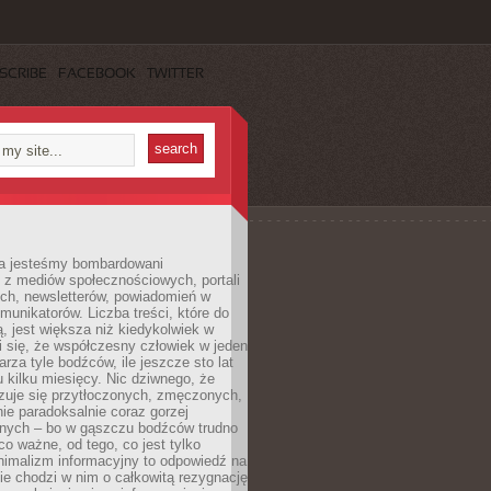
SCRIBE
FACEBOOK
TWITTER
a jesteśmy bombardowani
 z mediów społecznościowych, portali
ych, newsletterów, powiadomień w
omunikatorów. Liczba treści, które do
ą, jest większa niż kiedykolwiek w
wi się, że współczesny człowiek w jeden
arza tyle bodźców, ile jeszcze sto lat
 kilku miesięcy. Nic dziwnego, że
zuje się przytłoczonych, zmęczonych,
ie paradoksalnie coraz gorzej
nych – bo w gąszczu bodźców trudno
 co ważne, od tego, co jest tylko
nimalizm informacyjny to odpowiedź na
ie chodzi w nim o całkowitą rezygnację