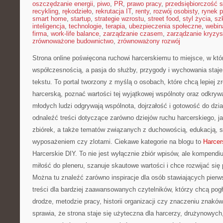
oszczędzanie energii
,
piwo
,
PR
,
prawo pracy
,
przedsiębiorczość 
recykling
,
rękodzieło
,
rekrutacja IT
,
renty
,
rozwój osobisty
,
rynek p
smart home
,
startup
,
strategie wzrostu
,
street food
,
styl życia
,
sz
inteligencja
,
technologie
,
terapia
,
ubezpieczenia społeczne
,
webin
firma
,
work-life balance
,
zarządzanie czasem
,
zarządzanie kryzy
zrównoważone budownictwo
,
zrównoważony rozwój
Strona online poświęcona ruchowi harcerskiemu to miejsce, w któ
współczesnością, a pasja do służby, przygody i wychowania staj
tekstu. To portal tworzony z myślą o osobach, które chcą lepiej 
harcerską, poznać wartości tej wyjątkowej wspólnoty oraz odkrywa
młodych ludzi odgrywają wspólnota, dojrzałość i gotowość do dzia
odnaleźć treści dotyczące zarówno dziejów ruchu harcerskiego, j
zbiórek, a także tematów związanych z duchowością, edukacją, 
wyposażeniem czy zlotami. Ciekawe kategorie na blogu to
Harcer
Harcerskie DIY. To nie jest wyłącznie zbiór wpisów, ale kompendi
miłość do pleneru, szanuje skautowe wartości i chce rozwijać się
Można tu znaleźć zarówno inspiracje dla osób stawiających pierws
treści dla bardziej zaawansowanych czytelników, którzy chcą pogł
drodze, metodzie pracy, historii organizacji czy znaczeniu znaków.
sprawia, że strona staje się użyteczna dla harcerzy, drużynowych