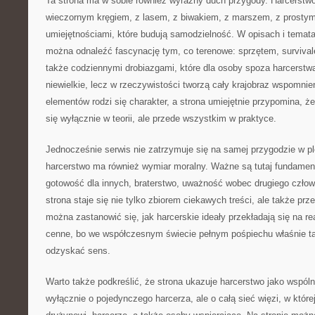
Ta strona ma w sobie również wyraźny duch przygody. Harcerstwo 
wieczornym kręgiem, z lasem, z biwakiem, z marszem, z prostym
umiejętnościami, które budują samodzielność. W opisach i temat
można odnaleźć fascynację tym, co terenowe: sprzętem, survival
także codziennymi drobiazgami, które dla osoby spoza harcerst
niewielkie, lecz w rzeczywistości tworzą cały krajobraz wspomnień
elementów rodzi się charakter, a strona umiejętnie przypomina, 
się wyłącznie w teorii, ale przede wszystkim w praktyce.
Jednocześnie serwis nie zatrzymuje się na samej przygodzie w p
harcerstwo ma również wymiar moralny. Ważne są tutaj fundament
gotowość dla innych, braterstwo, uważność wobec drugiego człow
strona staje się nie tylko zbiorem ciekawych treści, ale także pr
można zastanowić się, jak harcerskie ideały przekładają się na r
cenne, bo we współczesnym świecie pełnym pośpiechu właśnie t
odzyskać sens.
Warto także podkreślić, że strona ukazuje harcerstwo jako wspóln
wyłącznie o pojedynczego harcerza, ale o całą sieć więzi, w któr