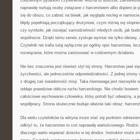
codziennym pytaniom czytelników. Można tu dostrzec zaintereso
naprawdę nurtują osoby związane z harcerstwem albo dopiero je 
się do obozu, co zabrać na biwak, jak wygląda nocleg w namiocie,
błędy popełniają początkujący drużynowi, czym różnią się stopnie
czy symbole, jak rozwijać samodzielność młodych osób, jak bud
wspólnocie. Dzięki temu serwis zyskuje wymiar nie tylko ideowy,
Czytelnik nie trafia tutaj wyłącznie po ogólny opis harcerstwa, lec
rozwiązania, które można zastosować w codziennym działaniu.
Nie bez znaczenia jest również styl tej strony. Harcerstwo jawi się
życzliwości, ale jednocześnie odpowiedzialności. Z jednej strony 
z drugiej zaś świadomość misji. Taka równowaga jest niezwykle 
oddaje prawdziwe oblicze ruchu harcerskiego. Nie chodzi bowiem t
całościowe wychowanie człowieka, który potrafi być odważny, a 
współpracy. Strona skutecznie buduje właśnie taki obraz: harcer
Dla wielu czytelników ta witryna może stać się punktem odniesi
odkryć tu, że harcerstwo to coś naprawdę wartościowego. Rodzic
dlaczego warto wspierać dziecko w tej drodze. Instruktor może 