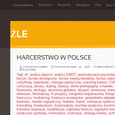
Archiwum
Buczenie
Kategorie
Pisk
Strona główna
Spis T
ŹLE
HARCERSTWO W POLSCE
POSTED BY ADMIN
POSTED ON MAR - 16 - 2026
MOŻLIWOŚĆ 
WYŁĄCZONA
Tagi:
AI
,
analiza danych
,
analiza SWOT
,
automatyzacja procesów
bitcoin
,
biznes ekologiczny
,
biznes międzynarodowy
,
biznes rodzi
certyfikaty zawodowe
,
chirurgia plastyczna
,
coaching kariery
,
CS
cyfryzacja
,
desery
,
doping
,
dotacje
,
drone photography
,
e-handel
,
finansowa
,
ekologia
,
ekonomia globalna
,
eksport
,
emerytury
,
ener
ethereum
,
filmmaking
,
fit przepisy
,
fotografia krajobrazowa
,
fotogr
franczyza
,
fundraising
,
fundusze europejskie
,
gospodarka odpada
business
,
handel zagraniczny
,
herbata
,
import
,
innowacje społecz
konsulting
,
kreatywność
,
kryptowaluty
,
kuchnia azjatycka
,
kuchni
kulinarne inspiracje
,
kwalifikacje
,
logistyka lotnicza
,
logistyka mo
medycyna sportowa
,
minimalizm
,
motivacja
,
obsługa klienta
,
ochr