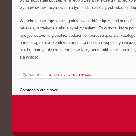
wciąż pozostaje potrzebne, a jego przesłanie może trafiać do kol
wychowawców, rodziców i młodych ludzi szukających własnej drog
W efekcie powstaje serwis godny uwagi, które łączy codzienność
refleksją, a tradycję z aktualnymi pytaniami. To witryna, która p
być jednocześnie głębokie, codzienne i poruszające. Dla każdego,
harcerską, szuka rzetelnych treści, ceni ducha wspólnoty i wierz
służbę, naturę i działanie ma prawdziwy sens, taki serwis staje s
się wracać.
CATEGORIES:
ARTYKUŁY SPONSOROWANE
Comments are closed.