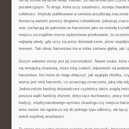
Na tej stronie wyraźnie widać również, że harcerstwo jest czymś 
pozalekcyjnym. To droga, która uczy zaradności, rozwija charakter
solidności. Artykuły publikowane w serwisie przybliżają znaczenie
tłumaczą wartość pomocy drugiemu człowiekowi, pokazują znacz
oraz zachęcają do patrzenia na harcerstwo jako na metodę kszta
miejscu szczególnie mocno wybrzmiewa przekonanie, że uczestni
najlepiej wtedy, gdy uczy się przez doświadczenie, przez współpr
terenem. Taki obraz harcerstwa ma w sobie zarówno głębię, jak i 
Dużym walorem strony jest jej zrozumiałość. Nawet osoba, która
się tematyką skautową, może tutaj znaleźć odpowiedzi na podsta
harcerstwo, kto może do niego dołączyć, jak wygląda zbiórka, c
ważny jest strój harcerski, co oznaczają oznaczenia, jaką rolę od
Jednocześnie bardziej doświadczeni czytelnicy także znajdą treści
porusza wątki bardziej złożone, dotyczące duchowości, pracy inst
tradycji, międzynarodowego wymiaru skautingu czy miejsca harcer
temu serwis nie ogranicza się do jednego typu odbiorcy, ale łączy
wokół wspólnej wrażliwości.