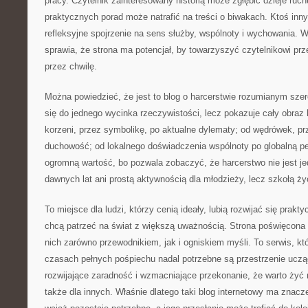
pracy. Czytelnik zainteresowany historią może zgłębić dzieje ruc
praktycznych porad może natrafić na treści o biwakach. Ktoś inny 
refleksyjne spojrzenie na sens służby, wspólnoty i wychowania. Wł
sprawia, że strona ma potencjał, by towarzyszyć czytelnikowi prze
przez chwilę.
Można powiedzieć, że jest to blog o harcerstwie rozumianym szero
się do jednego wycinka rzeczywistości, lecz pokazuje cały obraz 
korzeni, przez symbolikę, po aktualne dylematy; od wędrówek, pr
duchowość; od lokalnego doświadczenia wspólnoty po globalną p
ogromną wartość, bo pozwala zobaczyć, że harcerstwo nie jest 
dawnych lat ani prostą aktywnością dla młodzieży, lecz szkołą ży
To miejsce dla ludzi, którzy cenią ideały, lubią rozwijać się prakty
chcą patrzeć na świat z większą uważnością. Strona poświęcona
nich zarówno przewodnikiem, jak i ogniskiem myśli. To serwis, kt
czasach pełnych pośpiechu nadal potrzebne są przestrzenie uczą
rozwijające zaradność i wzmacniające przekonanie, że warto żyć ni
także dla innych. Właśnie dlatego taki blog internetowy ma znacz