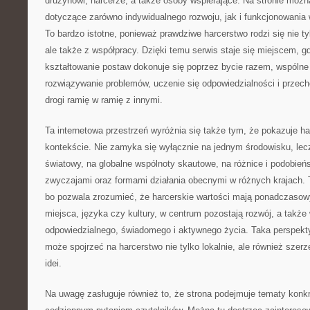
drużynowi, harcerze, a także osoby wspierające. Na stronie moż
dotyczące zarówno indywidualnego rozwoju, jak i funkcjonowani
To bardzo istotne, ponieważ prawdziwe harcerstwo rodzi się nie ty
ale także z współpracy. Dzięki temu serwis staje się miejscem, 
kształtowanie postaw dokonuje się poprzez bycie razem, wspólne
rozwiązywanie problemów, uczenie się odpowiedzialności i przech
drogi ramię w ramię z innymi.
Ta internetowa przestrzeń wyróżnia się także tym, że pokazuje h
kontekście. Nie zamyka się wyłącznie na jednym środowisku, lecz
światowy, na globalne wspólnoty skautowe, na różnice i podobień
zwyczajami oraz formami działania obecnymi w różnych krajach. T
bo pozwala zrozumieć, że harcerskie wartości mają ponadczasowy
miejsca, języka czy kultury, w centrum pozostają rozwój, a takż
odpowiedzialnego, świadomego i aktywnego życia. Taka perspekty
może spojrzeć na harcerstwo nie tylko lokalnie, ale również szerz
idei.
Na uwagę zasługuje również to, że strona podejmuje tematy konkr