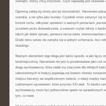
zewnątrz, którzy chcą zrozumieć, czym naprawdę jest skautowe
Ogromną zaletą tej strony jest jej różnorodność. Harcerstwo pokaz
szerokie, a nie tylko jako mundur. Czytelnik może zanurzyć się 
korzeni ruchu, odkrywać opowieści o ważnych postaciach, pozna
uczeniem przez doświadczenie, a zarazem czytać teksty o bard
takich jak dobór sprzętu, pierwsza nocna warta, terenoznawstwo 
Dzięki temu serwis nie zamyka się w jednym schemacie, lecz o
skautingu.
Ważnym elementem tego bloga jest także sposób, w jaki łączy on
teraźniejszością. Harcerstwo nie jest tu przedstawiane jako coś o
droga wychowawcza, która nadal ma znaczenie dla młodych ludz
zakorzenionych w tradycji pojawiają się bowiem również rozważani
miejscu harcerzy we współczesnym świecie, o relacji między ha
codziennymi wyzwaniami, które przynosi XXI wiek. To bardzo cen
wychowawczy może być jednocześnie oparte na sprawdzonych war
tym, co nowe.