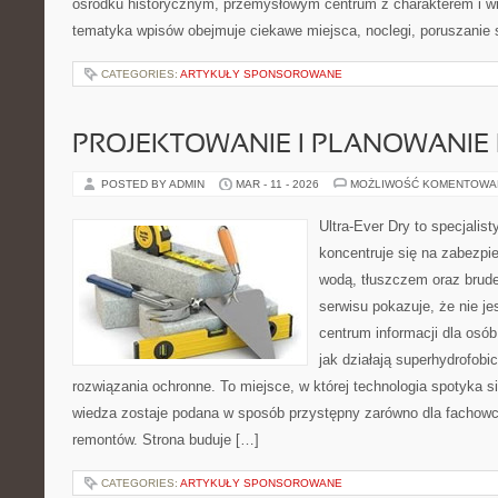
ośrodku historycznym, przemysłowym centrum z charakterem i wi
tematyka wpisów obejmuje ciekawe miejsca, noclegi, poruszanie 
CATEGORIES:
ARTYKUŁY SPONSOROWANE
PROJEKTOWANIE I PLANOWANIE
POSTED BY ADMIN
MAR - 11 - 2026
MOŻLIWOŚĆ KOMENTOWA
Ultra-Ever Dry to specjalist
koncentruje się na zabezpi
wodą, tłuszczem oraz brud
serwisu pokazuje, że nie jes
centrum informacji dla osób
jak działają superhydrofobi
rozwiązania ochronne. To miejsce, w której technologia spotyka s
wiedza zostaje podana w sposób przystępny zarówno dla fachowcó
remontów. Strona buduje […]
CATEGORIES:
ARTYKUŁY SPONSOROWANE