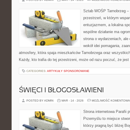
Sztab WOŚP Tarnobrzeg – G
przestrzeń, w którym wspar
entuzjazmem, a lokalna sp
wspólne działanie ma ogromn
strona o wydarzeniach, ale
wokół idei pomagania, zaa
atmosfery, która spaja mieszkańców Tarnobrzega oraz wszystkich 
Każdy, kto trafia do tej przestrzeni, może od razu poczuć, że jest
CATEGORIES:
ARTYKUŁY SPONSOROWANE
ŚWIĘCI I BŁOGOSŁAWIENI
POSTED BY ADMIN
MAR - 14 - 2026
MOŻLIWOŚĆ KOMENTOWA
Strona internetowa Parafii 
Przemyślu to miejsce stwor
którzy pragną być bliżej Bo