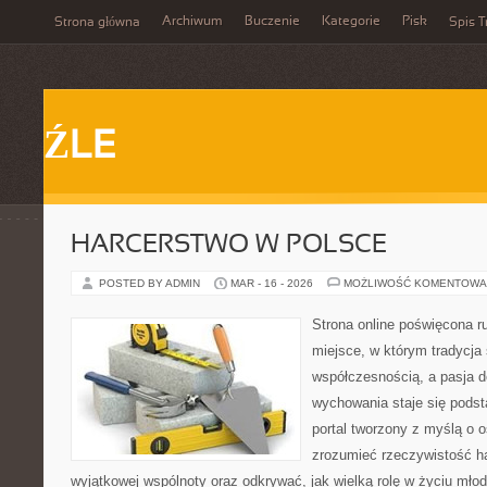
Archiwum
Buczenie
Kategorie
Pisk
Strona główna
Spis T
ŹLE
HARCERSTWO W POLSCE
POSTED BY ADMIN
MAR - 16 - 2026
MOŻLIWOŚĆ KOMENTOWA
Strona online poświęcona r
miejsce, w którym tradycja 
współczesnością, a pasja d
wychowania staje się podst
portal tworzony z myślą o o
zrozumieć rzeczywistość ha
wyjątkowej wspólnoty oraz odkrywać, jak wielką rolę w życiu mło