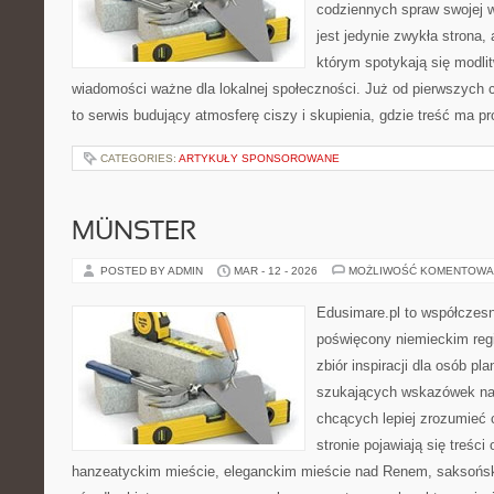
codziennych spraw swojej ws
jest jedynie zwykła strona,
którym spotykają się modlit
wiadomości ważne dla lokalnej społeczności. Już od pierwszych 
to serwis budujący atmosferę ciszy i skupienia, gdzie treść ma p
CATEGORIES:
ARTYKUŁY SPONSOROWANE
MÜNSTER
POSTED BY ADMIN
MAR - 12 - 2026
MOŻLIWOŚĆ KOMENTOWA
Edusimare.pl to współczesn
poświęcony niemieckim regi
zbiór inspiracji dla osób p
szukających wskazówek na 
chcących lepiej zrozumieć
stronie pojawiają się treści
hanzeatyckim mieście, eleganckim mieście nad Renem, saksoński