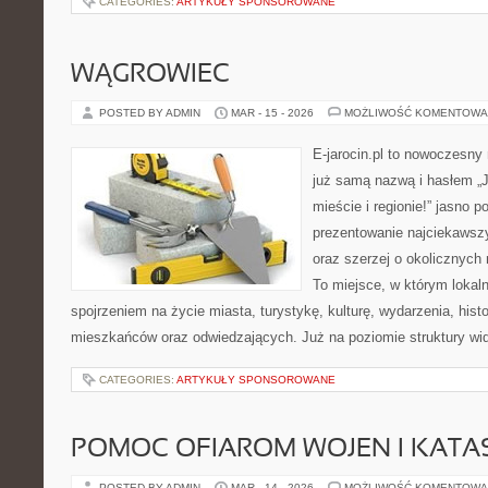
CATEGORIES:
ARTYKUŁY SPONSOROWANE
WĄGROWIEC
POSTED BY ADMIN
MAR - 15 - 2026
MOŻLIWOŚĆ KOMENTOWA
E-jarocin.pl to nowoczesny
już samą nazwą i hasłem „J
mieście i regionie!” jasno p
prezentowanie najciekawszy
oraz szerzej o okolicznych 
To miejsce, w którym lokal
spojrzeniem na życie miasta, turystykę, kulturę, wydarzenia, hist
mieszkańców oraz odwiedzających. Już na poziomie struktury wida
CATEGORIES:
ARTYKUŁY SPONSOROWANE
POMOC OFIAROM WOJEN I KATA
POSTED BY ADMIN
MAR - 14 - 2026
MOŻLIWOŚĆ KOMENTOWA