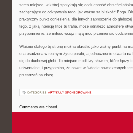
serca miejsca, w której spotykają się codzienność chrześcijańska
zachęcające do odkrywania tego, jak ważne są bliskość Boga. Dla
praktyczny punkt odniesienia, dla innych zaproszenie do głębszej r
tego, z jaką intencją ktoś tu trafia, może odnaleźć atmosferę otw
przypomnienie, że miłość wciąż mają moc przemieniać codzienno
Właśnie dlatego tę stronę można określić jako ważny punkt na ma
ona osadzona w realnym życiu parafii, a jednocześnie otwarta na 
się do duchowej głębi. To miejsce modlitwy słowem, które łączy to
uniwersalne, i przypomina, że nawet w świecie nowoczesnych tech
przestrzeń na ciszę.
CATEGORIES:
ARTYKUŁY SPONSOROWANE
Comments are closed.