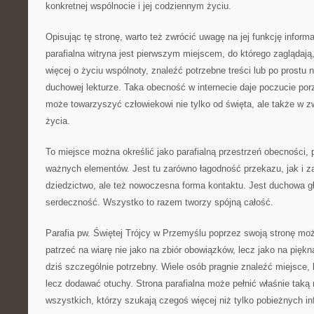
konkretnej wspólnocie i jej codziennym życiu.
Opisując tę stronę, warto też zwrócić uwagę na jej funkcję inform
parafialna witryna jest pierwszym miejscem, do którego zaglądają
więcej o życiu wspólnoty, znaleźć potrzebne treści lub po prostu 
duchowej lekturze. Taka obecność w internecie daje poczucie porz
może towarzyszyć człowiekowi nie tylko od święta, ale także w 
życia.
To miejsce można określić jako parafialną przestrzeń obecności, 
ważnych elementów. Jest tu zarówno łagodność przekazu, jak i za
dziedzictwo, ale też nowoczesna forma kontaktu. Jest duchowa gł
serdeczność. Wszystko to razem tworzy spójną całość.
Parafia pw. Świętej Trójcy w Przemyślu poprzez swoją stronę moż
patrzeć na wiarę nie jako na zbiór obowiązków, lecz jako na piękn
dziś szczególnie potrzebny. Wiele osób pragnie znaleźć miejsce, 
lecz dodawać otuchy. Strona parafialna może pełnić właśnie taką 
wszystkich, którzy szukają czegoś więcej niż tylko pobieżnych in