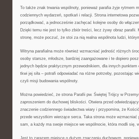
To także znak trwania wspólnoty, ponieważ parafia żyje rytmem mo
codziennych wydarzeń, spotkań i relacji. Strona internetowa pozw
porządkować, a jednocześnie zachęcać kolejne osoby do włączeni
Dzięki temu nie jest to tylko zbiór treści, lecz żywy obraz parafii
stronę, może poczuć, że stoi za nią realna wspólnota ludzi, który
Witryna parafialna może również wzmacniać jedność różnych śro
osoby starsze, młodsze, bardziej zaangażowane i te dopiero poszu
jednych będzie praktycznym przewodnikiem, dla innych punktem 
tkwi jej siła – potrafi odpowiadać na różne potrzeby, pozostając w
czyli misji budowania wspólnoty.
Można powiedzieć, że strona Parafii pw. Świętej Trójcy w Przemyś
zaproszeniem do duchowej bliskości. Otwiera przed odwiedzający
znaczenie codziennego świadectwa wiary i przypomina, że Kościół 
przede wszystkim wierzące serca. Taka strona może wzmacniać po
sam, a każdy ma swoje miejsce we wspólnocie, która modli się, w
Jest to zarazem miejsce o dużym znaczeniu duchowym, poniew