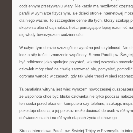
codziennym przeżywaniu wiary. Nie każdy ma możliwość częsteg
parafii w wymiarze fizycznym, ale dzięki stronie internetowej moż
dla niego ważne. To szczególnie cenne dla tych, którzy szukają po
skupienia albo chcą znaleźć treści pomagające lepiej rozumieć na
się wtedy towarzyszem codzienności.
W całym tym obrazie szczególnie wyraźna jest czytelność. Nie ch
lecz o siłę treści i znaczenie wspólnoty. Strona Parafii pw. Świę
być odbierana jako spokojna przystań, w której wszystko prowadz
człowiek mógł choć na chwilę zatrzymać się, pomyśleć, pomodlić
ogromna wartość w czasach, gdy tak wiele treści w sieci rozpras
Ta parafialna witryna jest więc wyrazem nowoczesnej duszpasters
że wspólnota chce być blisko człowieka nie tylko podczas naboże
ten siedzi przed ekranem komputera czy telefonu, szukając inspira
pozostaje obecna, a jej przekaz może docierać do osób w różnym
doświadczeniach i na różnych etapach życia duchowego.
Strona internetowa Parafii pw. Świętej Trójcy w Przemyślu to int