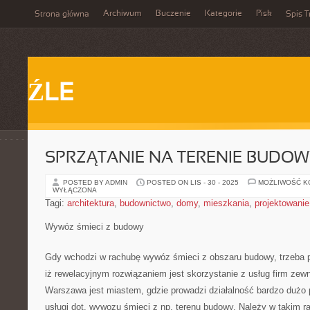
Archiwum
Buczenie
Kategorie
Pisk
Strona główna
Spis T
ŹLE
SPRZĄTANIE NA TERENIE BUDO
POSTED BY ADMIN
POSTED ON LIS - 30 - 2025
MOŻLIWOŚĆ 
WYŁĄCZONA
Tagi:
architektura
,
budownictwo
,
domy
,
mieszkania
,
projektowanie
Wywóz śmieci z budowy
Gdy wchodzi w rachubę wywóz śmieci z obszaru budowy, trzeba 
iż rewelacyjnym rozwiązaniem jest skorzystanie z usług firm zew
Warszawa jest miastem, gdzie prowadzi działalność bardzo dużo 
usługi dot. wywozu śmieci z np. terenu budowy. Należy w takim r