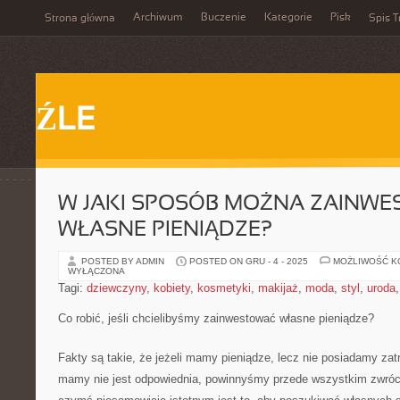
Archiwum
Buczenie
Kategorie
Pisk
Strona główna
Spis T
ŹLE
W JAKI SPOSÓB MOŻNA ZAINW
WŁASNE PIENIĄDZE?
POSTED BY ADMIN
POSTED ON GRU - 4 - 2025
MOŻLIWOŚĆ 
WYŁĄCZONA
Tagi:
dziewczyny
,
kobiety
,
kosmetyki
,
makijaż
,
moda
,
styl
,
uroda
Co robić, jeśli chcielibyśmy zainwestować własne pieniądze?
Fakty są takie, że jeżeli mamy pieniądze, lecz nie posiadamy zatru
mamy nie jest odpowiednia, powinnyśmy przede wszystkim zwróci