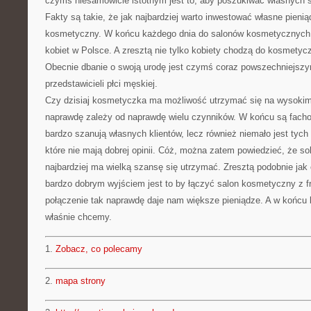
czymś niesamowicie istotnym jest to, aby poszukiwać własnych 
Fakty są takie, że jak najbardziej warto inwestować własne pieni
kosmetyczny. W końcu każdego dnia do salonów kosmetycznych 
kobiet w Polsce. A zresztą nie tylko kobiety chodzą do kosmetyc
Obecnie dbanie o swoją urodę jest czymś coraz powszechniejszy
przedstawicieli płci męskiej.
Czy dzisiaj kosmetyczka ma możliwość utrzymać się na wysokim
naprawdę zależy od naprawdę wielu czynników. W końcu są fach
bardzo szanują własnych klientów, lecz również niemało jest ty
które nie mają dobrej opinii. Cóż, można zatem powiedzieć, że s
najbardziej ma wielką szansę się utrzymać. Zresztą podobnie jak
bardzo dobrym wyjściem jest to by łączyć salon kosmetyczny z f
połączenie tak naprawdę daje nam większe pieniądze. A w końcu b
właśnie chcemy.
1.
Zobacz, co polecamy
2.
mapa strony