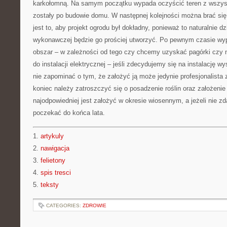
karkołomną. Na samym początku wypada oczyścić teren z wszystk
zostały po budowie domu. W następnej kolejności można brać się 
jest to, aby projekt ogrodu był dokładny, ponieważ to naturalnie dz
wykonawczej będzie go prościej utworzyć. Po pewnym czasie wy
obszar – w zależności od tego czy chcemy uzyskać pagórki czy 
do instalacji elektrycznej – jeśli zdecydujemy się na instalację 
nie zapominać o tym, że założyć ją może jedynie profesjonalista
koniec należy zatroszczyć się o posadzenie roślin oraz założenie
najodpowiedniej jest założyć w okresie wiosennym, a jeżeli nie z
poczekać do końca lata.
1.
artykuly
2.
nawigacja
3.
felietony
4.
spis tresci
5.
teksty
CATEGORIES:
ZDROWIE