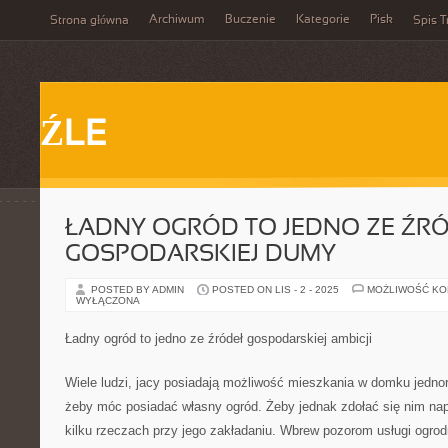
Archiwum
Buczenie
Kategorie
Pisk
Strona główna
Spis T
ŹLE
ŁADNY OGRÓD TO JEDNO ZE ŹR
GOSPODARSKIEJ DUMY
POSTED BY ADMIN
POSTED ON LIS - 2 - 2025
MOŻLIWOŚĆ K
WYŁĄCZONA
Ładny ogród to jedno ze źródeł gospodarskiej ambicji
Wiele ludzi, jacy posiadają możliwość mieszkania w domku jednor
żeby móc posiadać własny ogród. Żeby jednak zdołać się nim na
kilku rzeczach przy jego zakładaniu. Wbrew pozorom usługi ogrodn