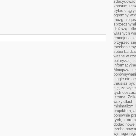
zdecydować,
konsumujesz 
trybie ciągł
ogromny wpł
mózg nie je
sprzecznymi
dłuższą refl
własnych wn
emocjonalni
przyjrzeć si
mechanizmy s
sobie bardzi
ważne w cza
polaryzacji
informacyjn
Mniejsza lic
porównywania
ciągle cię o
„musisz być
się, że wys
tych obszara
istotne. Zni
wszystkich m
minimalizm i
projektem, a
ponownie prz
tych, które 
dodać nowe,
trzeba powta
wymaga regul