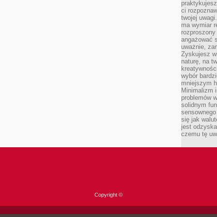
praktykujesz
ci rozpoznaw
twojej uwagi
ma wymiar re
rozproszony
angażować s
uważnie, zam
Zyskujesz wi
naturę, na t
kreatywności
wybór bardz
mniejszym h
Minimalizm i
problemów w
solidnym fu
sensownego 
się jak walu
jest odzysk
czemu tę uw
Copyright ©