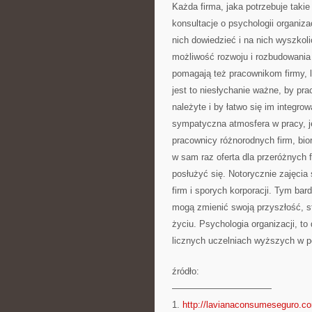
Każda firma, jaka potrzebuje taki
konsultacje o psychologii organiza
nich dowiedzieć i na nich wyszkol
możliwość rozwoju i rozbudowania 
pomagają też pracownikom firmy, le
jest to niesłychanie ważne, by pra
należyte i by łatwo się im integrow
sympatyczna atmosfera w pracy, j
pracownicy różnorodnych firm, bior
w sam raz oferta dla przeróżnych 
posłużyć się. Notorycznie zajęcia
firm i sporych korporacji. Tym bard
mogą zmienić swoją przyszłość, s
życiu. Psychologia organizacji, t
licznych uczelniach wyższych w po
źródło:
———————————
1.
http://lavianaconsumeseguro.c