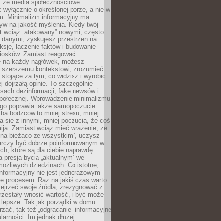
 że media społecznościowe
wyłącznie o określonej porze, a nie w
ym. Minimalizm informacyjny ma
yw na jakość myślenia. Kiedy twój
st wciąż „atakowany” nowymi, często
 danymi, zyskujesz przestrzeń na
eksję, łączenie faktów i budowanie
iosków. Zamiast reagować
e na każdy nagłówek, możesz
ę szerszemu kontekstowi, zrozumieć
tojące za tym, co widzisz i wyrobić
ej dojrzałą opinię. To szczególnie
sach dezinformacji, fake newsów i
 społecznej. Wprowadzenie minimalizmu
ego poprawia także samopoczucie.
zba bodźców to mniej stresu, mniej
 się z innymi, mniej poczucia, że coś
mija. Zamiast wciąż mieć wrażenie, że
 na bieżąco ze wszystkim”, uczysz
tarczy być dobrze poinformowanym w
ch, które są dla ciebie naprawdę
ka presja bycia „aktualnym” we
ożliwych dziedzinach. Co istotne,
nformacyjny nie jest jednorazowym
le procesem. Raz na jakiś czas warto
ejrzeć swoje źródła, zrezygnować z
przestały wnosić wartość, i być może
 lepsze. Tak jak porządki w domu
rzać, tak też „odgracanie” informacyjne
arności. Im jednak dłużej