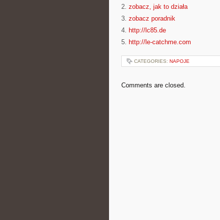
2.
zobacz, jak to działa
3.
zobacz poradnik
4.
http://lc85.de
5.
http://le-catchme.com
CATEGORIES:
NAPOJE
Comments are closed.