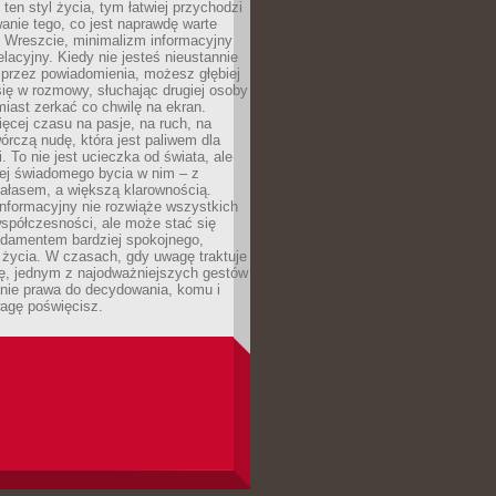
 ten styl życia, tym łatwiej przychodzi
anie tego, co jest naprawdę warte
. Wreszcie, minimalizm informacyjny
lacyjny. Kiedy nie jesteś nieustannie
 przez powiadomienia, możesz głębiej
ię w rozmowy, słuchając drugiej osoby
iast zerkać co chwilę na ekran.
ęcej czasu na pasje, na ruch, na
wórczą nudę, która jest paliwem dla
. To nie jest ucieczka od świata, ale
iej świadomego bycia w nim – z
ałasem, a większą klarownością.
nformacyjny nie rozwiąże wszystkich
spółczesności, ale może stać się
ndamentem bardziej spokojnego,
życia. W czasach, gdy uwagę traktuje
tę, jednym z najodważniejszych gestów
anie prawa do decydowania, komu i
agę poświęcisz.