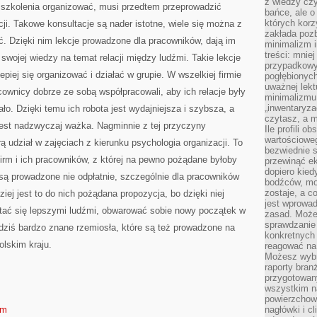
z wiedzy czy
e szkolenia organizować, musi przedtem przeprowadzić
bańce, ale o
których kor
cji. Takowe konsultacje są nader istotne, wiele się można z
zakłada pozb
ić. Dzięki nim lekcje prowadzone dla pracowników, dają im
minimalizm i
treści: mniej
swojej wiedzy na temat relacji między ludźmi. Takie lekcje
przypadkowy
piej się organizować i działać w grupie. W wszelkiej firmie
pogłębionych
uważnej lek
cownicy dobrze ze sobą współpracowali, aby ich relacje były
minimalizmu 
„inwentaryzac
ało. Dzięki temu ich robota jest wydajniejsza i szybsza, a
czytasz, a m
est nadzwyczaj ważka. Nagminnie z tej przyczyny
Ile profili o
wartościoweg
ą udział w zajęciach z kierunku psychologia organizacji. To
bezwiednie s
firm i ich pracowników, z której na pewno pożądane byłoby
przewinąć e
dopiero kie
 są prowadzone nie odpłatnie, szczególnie dla pracowników
bodźców, mo
zostaje, a 
ziej jest to do nich pożądana propozycja, bo dzięki niej
jest wprowad
tać się lepszymi ludźmi, obwarować sobie nowy początek w
zasad. Może
sprawdzanie
o dziś bardzo znane rzemiosła, które są też prowadzone na
konkretnych
lskim kraju.
reagować na
Możesz wybr
raporty bran
przygotowa
wszystkim na
powierzchown
om
nagłówki i c