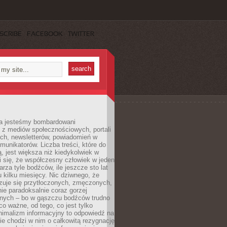
SCRIBE
FACEBOOK
TWITTER
a jesteśmy bombardowani
 z mediów społecznościowych, portali
ych, newsletterów, powiadomień w
omunikatorów. Liczba treści, które do
ą, jest większa niż kiedykolwiek w
wi się, że współczesny człowiek w jeden
arza tyle bodźców, ile jeszcze sto lat
 kilku miesięcy. Nic dziwnego, że
zuje się przytłoczonych, zmęczonych,
ie paradoksalnie coraz gorzej
nych – bo w gąszczu bodźców trudno
 co ważne, od tego, co jest tylko
nimalizm informacyjny to odpowiedź na
ie chodzi w nim o całkowitą rezygnację