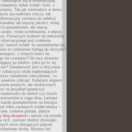
 zamknięcie się w informacyjnej
 świadomy dobór źródeł i form, z
zystamy. Tak jak minimalizm w domu
ycie się nadmiaru rzeczy, tak
nformacyjny zachęca do selekcji
 kanałów, ale lepszej jakości; mniej
ch powiadomień, ale więcej
 analiz; mniej scrollowania, a więcej
tury. Pierwszym krokiem do wdrożenia
informacyjnego jest zrobienie
ji” swoich źródeł: ilu newsletterów nie
imo to codziennie trafiają do skrzynki?
bserwujesz, z których treści nic
o nie czerpiesz? Ile razy dziennie
ięgasz po telefon, tylko po to, by
kran? Świadomość jest tu kluczowa –
dy zobaczysz skalę napływających
żesz świadomie zdecydować, co
co powinno zniknąć. Kolejnym etapem
zenie prostych, ale skutecznych
sz na przykład ograniczyć
 wiadomości do dwóch czy trzech
 momentów w ciągu dnia, zamiast
 każde powiadomienie na bieżąco.
ać kilka zaufanych źródeł wiedzy –
żowe, rzetelne portale, dobrze
ny
blog ekspercki
i oprzeć się przede
 nich, zamiast śledzić dziesiątki
ych stron oferujących jedynie
lickbaitowe skróty. Możesz też