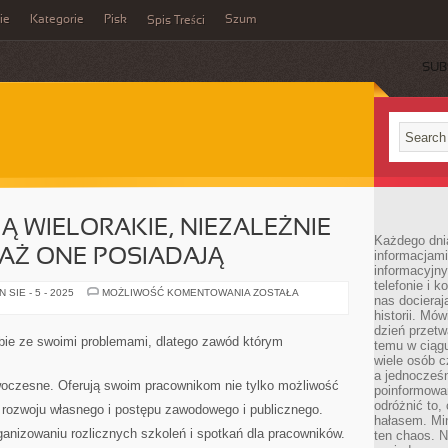
ie
Kategorie
Pisk
Szum
Spis Treści
SUB
Ą WIELORAKIE, NIEZALEŻNIE
Każdego dni
TAŻ ONE POSIADAJĄ
informacjami
informacyjn
telefonie i k
STOSUNKI
SIE - 5 - 2025
MOŻLIWOŚĆ KOMENTOWANIA
ZOSTAŁA
nas docieraj
BYWAJĄ
WIELORAKIE,
historii. Mó
NIEZALEŻNIE
dzień przetw
OD
bie ze swoimi problemami, dlatego zawód którym
temu w ciągu
TEGO,
JAKI
wiele osób c
STAŻ
a jednocześn
ONE
woczesne. Oferują swoim pracownikom nie tylko możliwość
poinformowa
POSIADAJĄ
odróżnić to,
rozwoju własnego i postępu zawodowego i publicznego.
hałasem. Mi
ganizowaniu rozlicznych szkoleń i spotkań dla pracowników.
ten chaos. N