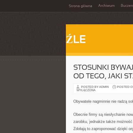
Archiwum
Buczen
Strona główna
ŹLE
STOSUNKI BYWAJ
OD TEGO, JAKI S
POSTED BY ADMIN
POSTED ON 
WYŁĄCZONA
Obywatele nagminnie nie radzą so
Obecnie firmy są niesłychanie no
zarobku, jednakże także możność 
Zdołają to zaproponować dzięki or