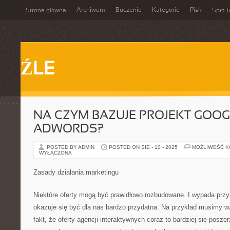
Archiwum
Buczenie
Kategorie
Pisk
Strona główna
Spis T
ŹLE
NA CZYM BAZUJE PROJEKT GOOG
ADWORDS?
POSTED BY ADMIN
POSTED ON SIE - 10 - 2025
MOŻLIWOŚĆ 
WYŁĄCZONA
Zasady działania marketingu
Niektóre oferty mogą być prawidłowo rozbudowane. I wypada przy
okazuje się być dla nas bardzo przydatna. Na przykład musimy 
fakt, że oferty agencji interaktywnych coraz to bardziej się poszer