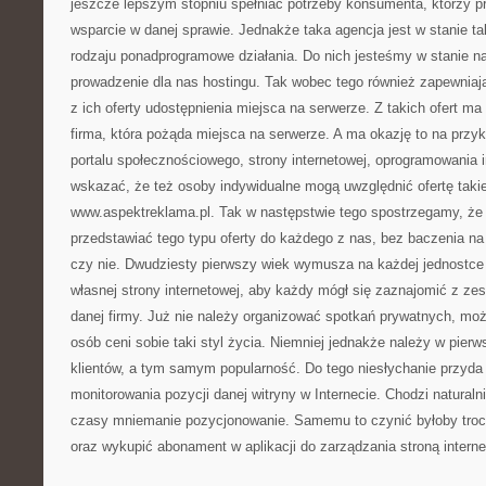
jeszcze lepszym stopniu spełniać potrzeby konsumenta, którzy p
wsparcie w danej sprawie. Jednakże taka agencja jest w stanie 
rodzaju ponadprogramowe działania. Do nich jesteśmy w stanie n
prowadzenie dla nas hostingu. Tak wobec tego również zapewniaj
z ich oferty udostępnienia miejsca na serwerze. Z takich ofert m
firma, która pożąda miejsca na serwerze. A ma okazję to na przy
portalu społecznościowego, strony internetowej, oprogramowania 
wskazać, że też osoby indywidualne mogą uwzględnić ofertę takiej
www.aspektreklama.pl. Tak w następstwie tego spostrzegamy, że 
przedstawiać tego typu oferty do każdego z nas, bez baczenia na
czy nie. Dwudziesty pierwszy wiek wymusza na każdej jednostce
własnej strony internetowej, aby każdy mógł się zaznajomić z ze
danej firmy. Już nie należy organizować spotkań prywatnych, mo
osób ceni sobie taki styl życia. Niemniej jednakże należy w pierw
klientów, a tym samym popularność. Do tego niesłychanie przyda
monitorowania pozycji danej witryny w Internecie. Chodzi natural
czasy mniemanie pozycjonowanie. Samemu to czynić byłoby troc
oraz wykupić abonament w aplikacji do zarządzania stroną intern