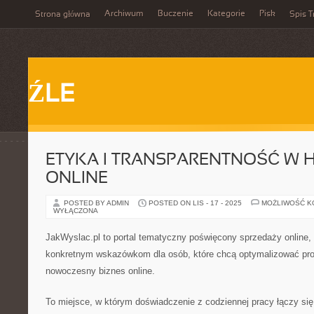
Archiwum
Buczenie
Kategorie
Pisk
Strona główna
Spis T
ŹLE
ETYKA I TRANSPARENTNOŚĆ W 
ONLINE
POSTED BY ADMIN
POSTED ON LIS - 17 - 2025
MOŻLIWOŚĆ 
WYŁĄCZONA
JakWyslac.pl to portal tematyczny poświęcony sprzedaży online, 
konkretnym wskazówkom dla osób, które chcą optymalizować pro
nowoczesny biznes online.
To miejsce, w którym doświadczenie z codziennej pracy łączy si