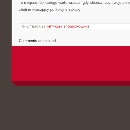
To miejsce, do którego warto wracać, gdy chcesz, aby Twoje przes
chętnie wracający po kolejne zakupy.
CATEGORIES:
ARTYKUŁY SPONSOROWANE
Comments are closed.