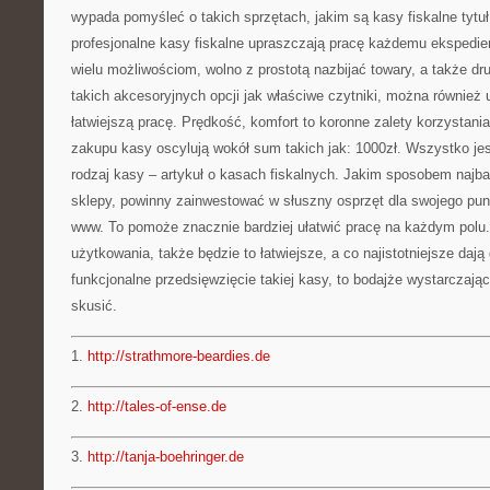
wypada pomyśleć o takich sprzętach, jakim są kasy fiskalne tytuł
profesjonalne kasy fiskalne upraszczają pracę każdemu ekspedien
wielu możliwościom, wolno z prostotą nazbijać towary, a także 
takich akcesoryjnych opcji jak właściwe czytniki, można również
łatwiejszą pracę. Prędkość, komfort to koronne zalety korzystani
zakupu kasy oscylują wokół sum takich jak: 1000zł. Wszystko jest
rodzaj kasy – artykuł o kasach fiskalnych. Jakim sposobem najbar
sklepy, powinny zainwestować w słuszny osprzęt dla swojego pu
www. To pomoże znacznie bardziej ułatwić pracę na każdym pol
użytkowania, także będzie to łatwiejsze, a co najistotniejsze dają
funkcjonalne przedsięwzięcie takiej kasy, to bodajże wystarczając
skusić.
1.
http://strathmore-beardies.de
2.
http://tales-of-ense.de
3.
http://tanja-boehringer.de