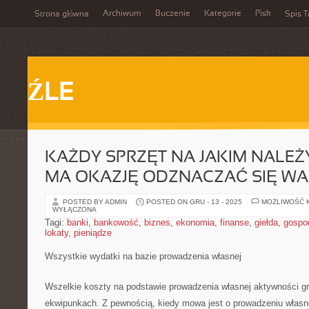
Archiwum
Buczenie
Kategorie
Pisk
Strona główna
Spis T
ŹLE
KAŻDY SPRZĘT NA JAKIM NALE
MA OKAZJĘ ODZNACZAĆ SIĘ W
POSTED BY ADMIN
POSTED ON GRU - 13 - 2025
MOŻLIWOŚĆ 
WYŁĄCZONA
Tagi:
banki
,
bankowość
,
biznes
,
ekonomia
,
finanse
,
giełda
,
gospo
lokaty
,
pieniądze
Wszystkie wydatki na bazie prowadzenia własnej
Wszelkie koszty na podstawie prowadzenia własnej aktywności gr
ekwipunkach. Z pewnością, kiedy mowa jest o prowadzeniu własn