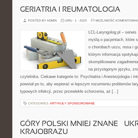
GERIATRIA I REUMATOLOGIA
POSTED BY ADMIN
GRU - 1 - 2025
MOŻLIWOŚĆ KOMENTOWAN
LCL-Laryngolog.pl – serwi
myślą o pacjentach, które 
o chorobach uszu, nosa i ga
którym informacja spotykaj
skomplikowane zagadnieni
na przystępnym języku, zr
czytelnika. Ciekawe kategorie to: Psychiatria i Anestezjologia i i
powstał po to, aby wspierać w lepszym rozumieniu problemów lar
typowych infekcji, przez przewlekłe schorzenia, aż […]
CATEGORIES:
ARTYKUŁY SPONSOROWANE
GÓRY POLSKI MNIEJ ZNANE – UK
KRAJOBRAZU