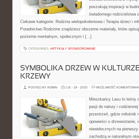
poszukują inspiracji w bud
świadomego rodzicielstwa o
Ciekawe kategorie: Rodzina wielopokoleniowa i Terapia dzieci i mł
Poradnictwo Rodzinne znajdziesz obszerne materiały, które opisują
poziomie mentalnym, społecznym i […]
CATEGORIES:
ARTYKUŁY SPONSOROWANE
SYMBOLIKA DRZEW W KULTURZE 
KRZEWY
POSTED BY ADMIN
LIS - 29 - 2025
MOŻLIWOŚĆ KOMENTOWAN
Mieszkańcy Lasu to leśny d
pasji do natury i codzienne
przestrzeń, gdzie miłośnik
opowieści o drzewostanie, i
niewidocznych na pierwszy 
zachodzą w naturalnym otoc