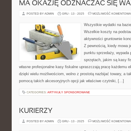
MA OKAZJĘ ODZNACZAĆ SIĘ W
POSTED BY ADMIN
GRU - 13 - 2025
MOŻLIWOŚĆ KOMENTOWA
Wszystkie wydatki na bazi
Wszelkie koszty na podsta
aktywności gruntownie konc
Z pewnością, kiedy mowa j
punktu sprzedaży, wypada 
sprzętach, jakim są kasy fis
własne profesjonalne kasy fiskalne upraszczają pracę każdemu e
dzięki wielu możliwościom, wolno z prostotą nazbijać towary, a t
pomocą takich akcesoryjnych opcji jak właściwe czytniki, […]
CATEGORIES:
ARTYKUŁY SPONSOROWANE
KURIERZY
POSTED BY ADMIN
GRU - 13 - 2025
MOŻLIWOŚĆ KOMENTOWA