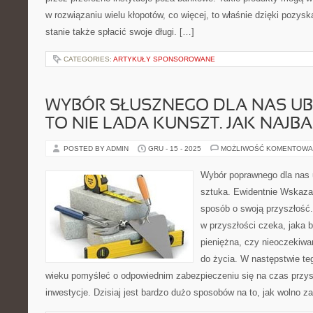
w rozwiązaniu wielu kłopotów, co więcej, to właśnie dzięki pozys
stanie także spłacić swoje długi. […]
CATEGORIES:
ARTYKUŁY SPONSOROWANE
WYBÓR SŁUSZNEGO DLA NAS UB
TO NIE LADA KUNSZT. JAK NAJBA
POSTED BY ADMIN
GRU - 15 - 2025
MOŻLIWOŚĆ KOMENTOWA
Wybór poprawnego dla nas u
sztuka. Ewidentnie Wskazan
sposób o swoją przyszłość
w przyszłości czeka, jaka 
pieniężna, czy nieoczekiwa
do życia. W następstwie te
wieku pomyśleć o odpowiednim zabezpieczeniu się na czas przys
inwestycje. Dzisiaj jest bardzo dużo sposobów na to, jak wolno 