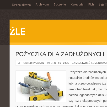
Archiwum
Buczenie
Kategorie
Pisk
Strona główna
Spis T
ŹLE
POŻYCZKA DLA ZADŁUŻONYCH
POSTED BY ADMIN
GRU - 16 - 2025
MOŻLIWOŚĆ KOMENTOWA
Pożyczka dla zadłużonych 
naturalnie środków na dok
lub na przeprowadzenie ju
remontu? Jeżeli tak, być m
bardzo legendarnych dziś 
czy też z ekspresowych po
przez przeróżne instytucje poza bankowe. Takie produkty mogą 