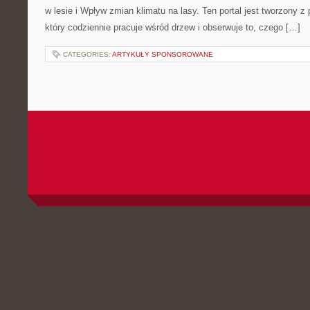
w lesie i Wpływ zmian klimatu na lasy. Ten portal jest tworzony z
który codziennie pracuje wśród drzew i obserwuje to, czego […]
CATEGORIES:
ARTYKUŁY SPONSOROWANE