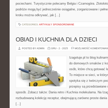
pociechami. Turystycznie polecamy Belgia i Czarnogóra. Zlotoloto
podróże mogą być jednocześnie osiągalne, zorganizowane i pełne 
kroku można odkrywać, jak […]
CATEGORIES:
ARTYKUŁY SPONSOROWANE
OBIAD I KUCHNIA DLA DZIECI
POSTED BY ADMIN
GRU - 2 - 2025
MOŻLIWOŚĆ KOMENTOWAN
Izagotuje.pl to blog kulinar
do domowych smaków z ko
osób, które chcą gotować l
To miejsce w sieci, w któr
spotyka się z twórczym pod
przepisy są przedstawiane 
sposób. Zobacz także: Dania retro i Kuchnia molekularna. Na Izag
rozbudowaną kolekcję receptur, obejmującą zarówno proste dania n
[…]