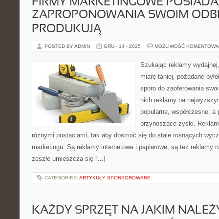
FIRMY MARKETINGOWE POSIADA
ZAPROPONOWANIA SWOIM ODB
PRODUKUJĄ
POSTED BY ADMIN
GRU - 14 - 2025
MOŻLIWOŚĆ KOMENTOWA
Szukając reklamy wydajnej,
miarę taniej, pożądane był
sporo do zaoferowania swo
nich reklamy na najwyższy
popularne, współczesne, a
przynoszące zyski. Reklam
różnymi postaciami, tak aby dostroić się do stale rosnących wycz
marketingu. Są reklamy internetowe i papierowe, są też reklamy n
zeszłe umieszcza się […]
CATEGORIES:
ARTYKUŁY SPONSOROWANE
KAŻDY SPRZĘT NA JAKIM NALE