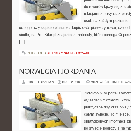
do rowerów łączy się z rzet
relacjami z trasy oraz pra
osób na każdym poziomie d
od tego, czy dopiero planujesz kupić swój pierwszy rower, czy o
siodle, na ProfiBike.pl znajdziesz materiały, które pomogą Ci po
[…]
CATEGORIES:
ARTYKUŁY SPONSOROWANE
NORWEGIA I JORDANIA
POSTED BY ADMIN
GRU - 2 - 2025
MOŻLIWOŚĆ KOMENTOWAN
Zlotoloto.pl to portal stwo
wyjazdach z dziećmi, który 
praktyczne tipy oraz opisy
całym świecie. To miejsce,
sprawdzonych informacji z
po świecie podróży z najmł