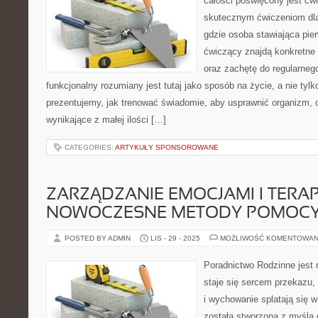
całości poświęcony jest ćw
skutecznym ćwiczeniom dla
gdzie osoba stawiająca pie
ćwiczący znajdą konkretne 
oraz zachętę do regularnego
funkcjonalny rozumiany jest tutaj jako sposób na życie, a nie tyl
prezentujemy, jak trenować świadomie, aby usprawnić organizm, 
wynikające z małej ilości […]
CATEGORIES:
ARTYKUŁY SPONSOROWANE
ZARZĄDZANIE EMOCJAMI I TERAP
NOWOCZESNE METODY POMOC
POSTED BY ADMIN
LIS - 29 - 2025
MOŻLIWOŚĆ KOMENTOWAN
Poradnictwo Rodzinne jest 
staje się sercem przekazu,
i wychowanie splatają się w
została stworzona z myślą 