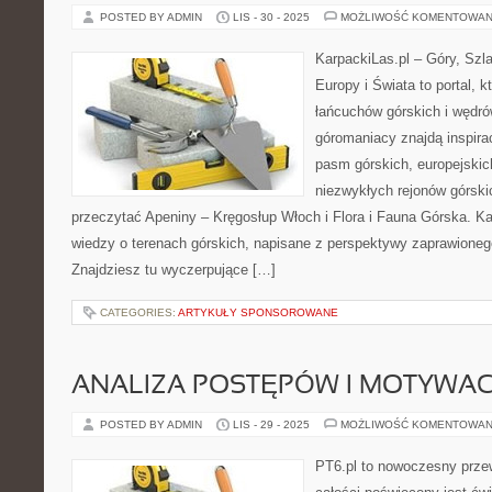
POSTED BY ADMIN
LIS - 30 - 2025
MOŻLIWOŚĆ KOMENTOWAN
KarpackiLas.pl – Góry, Szl
Europy i Świata to portal, k
łańcuchów górskich i wędró
góromaniacy znajdą inspira
pasm górskich, europejskic
niezwykłych rejonów górski
przeczytać Apeniny – Kręgosłup Włoch i Flora i Fauna Górska. K
wiedzy o terenach górskich, napisane z perspektywy zaprawione
Znajdziesz tu wyczerpujące […]
CATEGORIES:
ARTYKUŁY SPONSOROWANE
ANALIZA POSTĘPÓW I MOTYWA
POSTED BY ADMIN
LIS - 29 - 2025
MOŻLIWOŚĆ KOMENTOWAN
PT6.pl to nowoczesny przew