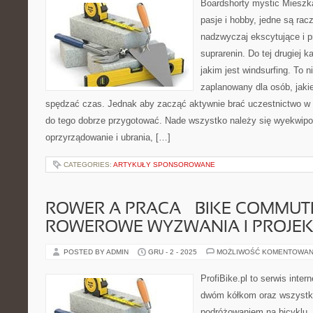
Boardshorty mystic Mieszk
pasje i hobby, jedne są racz
nadzwyczaj ekscytujące i 
suprarenin. Do tej drugiej k
jakim jest windsurfing. To n
zaplanowany dla osób, jakie
spędzać czas. Jednak aby zacząć aktywnie brać uczestnictwo w 
do tego dobrze przygotować. Nade wszystko należy się wyekwip
oprzyrządowanie i ubrania, […]
CATEGORIES:
ARTYKUŁY SPONSOROWANE
ROWER A PRACA – BIKE COMMUTI
ROWEROWE WYZWANIA I PROJEK
POSTED BY ADMIN
GRU - 2 - 2025
MOŻLIWOŚĆ KOMENTOWAN
ProfiBike.pl to serwis inte
dwóm kółkom oraz wszystki
podróżowaniem na bicyklu. 