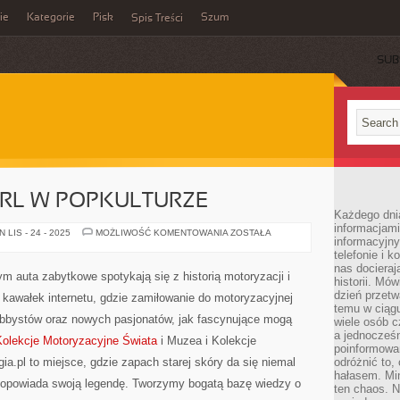
ie
Kategorie
Pisk
Szum
Spis Treści
SUB
RL W POPKULTURZE
Każdego dni
informacjami
SAMOCHODY
LIS - 24 - 2025
MOŻLIWOŚĆ KOMENTOWANIA
ZOSTAŁA
informacyjn
Z
PRL
telefonie i k
W
nas docieraj
POPKULTURZE
rym auta zabytkowe spotykają się z historią motoryzacji i
historii. Mó
dzień przetw
 kawałek internetu, gdzie zamiłowanie do motoryzacyjnej
temu w ciągu
hobbystów oraz nowych pasjonatów, jak fascynujące mogą
wiele osób c
a jednocześn
Kolekcje Motoryzacyjne Świata
i Muzea i Kolekcje
poinformowa
a.pl to miejsce, gdzie zapach starej skóry da się niemal
odróżnić to,
hałasem. Mi
 opowiada swoją legendę. Tworzymy bogatą bazę wiedzy o
ten chaos. N