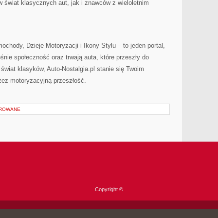
 świat klasycznych aut, jak i znawców z wieloletnim
chody, Dzieje Motoryzacji i Ikony Stylu – to jeden portal,
śnie społeczność oraz trwają auta, które przeszły do
ć świat klasyków, Auto-Nostalgia.pl stanie się Twoim
zez motoryzacyjną przeszłość.
OROWANE
Copyright ©