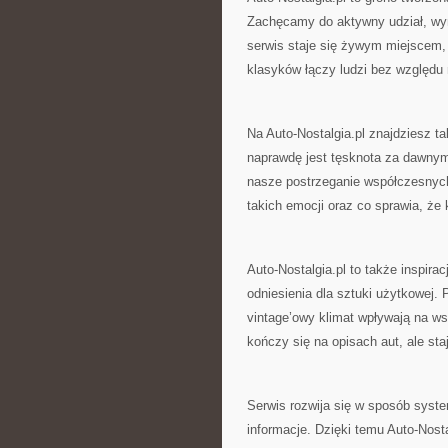
Zachęcamy do aktywny udział, wy
serwis staje się żywym miejscem,
klasyków łączy ludzi bez względu 
Na Auto-Nostalgia.pl znajdziesz t
naprawdę jest tęsknota za dawnym
nasze postrzeganie współczesnych
takich emocji oraz co sprawia, że
Auto-Nostalgia.pl to także inspir
odniesienia dla sztuki użytkowej. 
vintage’owy klimat wpływają na ws
kończy się na opisach aut, ale sta
Serwis rozwija się w sposób syste
informacje. Dzięki temu Auto-Nosta