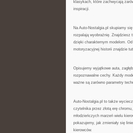
klasykach, które zachwycają zaró
inspiracji.
Na Auto-Nostalgia.pl skupiamy się
rozpalają wyobraźnię. Znajdziesz 
dzięki charakternym modelom. Od 
motoryzacyjnej historii znajdzie tut
Opisujemy wyjątkowe auta, zagłębi
rozpoznawalne cechy. Każdy model 
ważne są zarówno parametry techni
Auto-Nostalgia.pl to także wyciec
czytelnika przez złotą erę chromu,
młodzieńczych marzeń wielu kiero
pokazujemy, jak zmieniały się lini
kierowców.