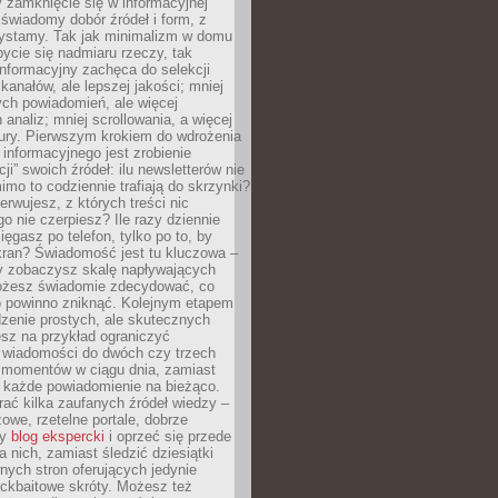
 zamknięcie się w informacyjnej
 świadomy dobór źródeł i form, z
zystamy. Tak jak minimalizm w domu
ycie się nadmiaru rzeczy, tak
nformacyjny zachęca do selekcji
 kanałów, ale lepszej jakości; mniej
ch powiadomień, ale więcej
 analiz; mniej scrollowania, a więcej
tury. Pierwszym krokiem do wdrożenia
informacyjnego jest zrobienie
ji” swoich źródeł: ilu newsletterów nie
imo to codziennie trafiają do skrzynki?
bserwujesz, z których treści nic
o nie czerpiesz? Ile razy dziennie
ięgasz po telefon, tylko po to, by
kran? Świadomość jest tu kluczowa –
dy zobaczysz skalę napływających
żesz świadomie zdecydować, co
co powinno zniknąć. Kolejnym etapem
zenie prostych, ale skutecznych
sz na przykład ograniczyć
 wiadomości do dwóch czy trzech
 momentów w ciągu dnia, zamiast
 każde powiadomienie na bieżąco.
ać kilka zaufanych źródeł wiedzy –
żowe, rzetelne portale, dobrze
ny
blog ekspercki
i oprzeć się przede
 nich, zamiast śledzić dziesiątki
ych stron oferujących jedynie
lickbaitowe skróty. Możesz też