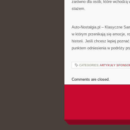
zarówno dla osób, które wchodzą w
stażem.
Auto-Nostalgia.pl – Klasyczne Samo
w którym przenikają się emocje, ro
historii. Jeśli chcesz lepiej pozna
punktem odniesienia w podróży pr
CATEGORIES:
ARTYKUŁY SPONS
Comments are closed.