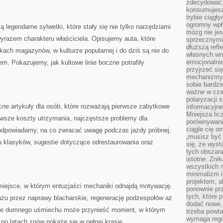
zdecydować,
konsumujesz 
trybie ciągł
ogromny wpł
 legendarne sylwetki, które stały się nie tylko narzędziami
mózg nie je
yrazem charakteru właściciela. Opisujemy auta, które
sprzecznymi
dłuższą refl
dkach magazynów, w kulturze popularnej i do dziś są nie do
własnych wn
emocjonalni
. Pokazujemy, jak kultowe linie boczne potrafiły
przyjrzeć si
mechanizmy s
sobie bardzi
ważne w cza
polaryzacji
cne artykuły dla osób, które rozważają pierwsze zabytkowe
informacyjn
Mniejsza lic
rwsze koszty utrzymania, najczęstsze problemy dla
porównywania
ciągle cię o
odpowiadamy, na co zwracać uwagę podczas jazdy próbnej.
„musisz być
u klasyków, sugestie dotyczące odrestaurowania oraz
się, że wys
tych obszara
istotne. Zni
wszystkich m
minimalizm i
projektem, a
iejsce, w którym entuzjaści mechaniki odnajdą motywację.
ponownie prz
tych, które 
żu przez naprawy blacharskie, regenerację podzespołów aż
dodać nowe,
iele dumnego uśmiechu może przynieść moment, w którym
trzeba powta
wymaga regul
po latach znów pokaże się w pełnej krasie.