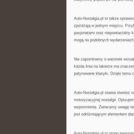
Auto-Nostalgia.pl to także sprawoz
zjeżdżają w jednym miejscu. Przy
pasjonatami oraz niepowtarzalny kl
mogą na podobnych wydarzeniach,
Nie zapominamy o warstwie wizualne
każda linia na lakierze ma znacze
patynowane klasyki. Dzięki temu 
Auto-Nostalgia.pl stawia również 
motoryzacyjnej nostalgii. Opisujem
wspomnienia. Zwracamy uwagę na to
jest odróżniającym elementem da
Auto-Nostalgia.pl to grono tworzon