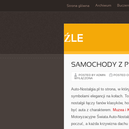
Archiwum
Buczen
Strona główna
ŹLE
SAMOCHODY Z P
POSTED BY ADMIN
POSTED ON 
WYŁĄCZONA
Auto-Nostalgia.pl to strona, w któ
symbolami elegancji na kołach. To
nostalgii łączy fanów klasyków, 
być auta z charakterem.
Muzea i 
Motoryzacyjne Świata Auto-Nostalgi
poczuć, a każda krzywizna dachu