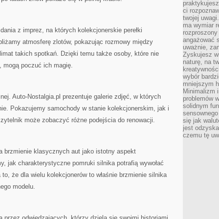
praktykujesz
ci rozpoznaw
twojej uwagi
ma wymiar re
dania z imprez, na których kolekcjonerskie perełki
rozproszony
angażować s
bliżamy atmosferę zlotów, pokazując rozmowy między
uważnie, zam
imat takich spotkań. Dzięki temu także osoby, które nie
Zyskujesz wi
naturę, na t
 mogą poczuć ich magię.
kreatywności
wybór bardz
mniejszym h
Minimalizm i
j. Auto-Nostalgia.pl prezentuje galerie zdjęć, w których
problemów w
solidnym fu
nie. Pokazujemy samochody w stanie kolekcjonerskim, jak i
sensownego 
czytelnik może zobaczyć różne podejścia do renowacji.
się jak walu
jest odzysk
czemu tę uw
na brzmienie klasycznych aut jako istotny aspekt
y, jak charakterystyczne pomruki silnika potrafią wywołać
, że dla wielu kolekcjonerów to właśnie brzmienie silnika
nego modelu.
a przez odwiedzających, którzy dzielą się swoimi historiami.