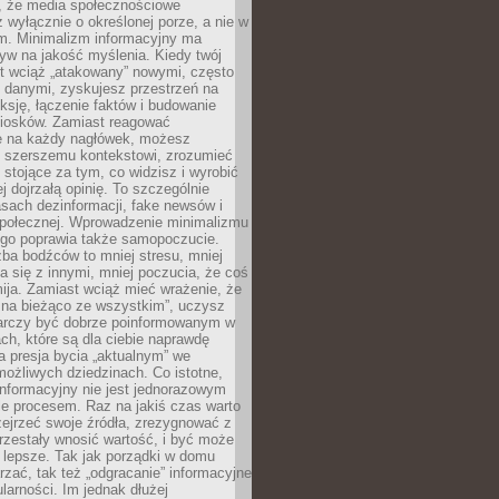
 że media społecznościowe
wyłącznie o określonej porze, a nie w
ym. Minimalizm informacyjny ma
yw na jakość myślenia. Kiedy twój
st wciąż „atakowany” nowymi, często
 danymi, zyskujesz przestrzeń na
eksję, łączenie faktów i budowanie
iosków. Zamiast reagować
e na każdy nagłówek, możesz
ę szerszemu kontekstowi, zrozumieć
tojące za tym, co widzisz i wyrobić
ej dojrzałą opinię. To szczególnie
sach dezinformacji, fake newsów i
 społecznej. Wprowadzenie minimalizmu
ego poprawia także samopoczucie.
zba bodźców to mniej stresu, mniej
 się z innymi, mniej poczucia, że coś
mija. Zamiast wciąż mieć wrażenie, że
 na bieżąco ze wszystkim”, uczysz
tarczy być dobrze poinformowanym w
ch, które są dla ciebie naprawdę
ka presja bycia „aktualnym” we
ożliwych dziedzinach. Co istotne,
nformacyjny nie jest jednorazowym
le procesem. Raz na jakiś czas warto
ejrzeć swoje źródła, zrezygnować z
przestały wnosić wartość, i być może
 lepsze. Tak jak porządki w domu
rzać, tak też „odgracanie” informacyjne
arności. Im jednak dłużej