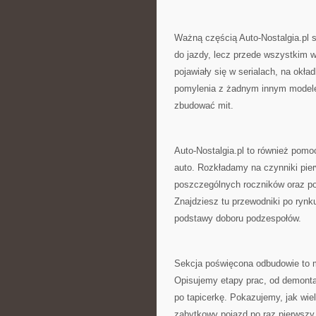
Ważną częścią Auto-Nostalgia.pl są
do jazdy, lecz przede wszystkim w
pojawiały się w serialach, na okła
pomylenia z żadnym innym modelem
zbudować mit.
Auto-Nostalgia.pl to również pomo
auto. Rozkładamy na czynniki pie
poszczególnych roczników oraz p
Znajdziesz tu przewodniki po rynk
podstawy doboru podzespołów.
Sekcja poświęcona odbudowie to m
Opisujemy etapy prac, od demonta
po tapicerkę. Pokazujemy, jak w
zabytkowy pojazd po raz pierwszy 