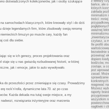
z wiedzy czy
wno doświadczonych kolekcjonerów, jak i osoby szukające
bańce, ale o
których kor
zakłada pozb
minimalizm i
treści: mniej
przypadkowy
 na samochodach klasycznych, które kreowały styl i do dziś
pogłębionych
tu dzieje legendarnych firm, które zbudowały swoją renomę
uważnej lek
minimalizmu 
niemieckich limuzyn po muscle cary, każdy fan
„inwentaryzac
aj coś dla siebie.
czytasz, a m
Ile profili o
wartościoweg
bezwiednie s
przewinąć e
ając się w ich genezy, proces projektowania oraz
dopiero kie
staje się u nas gwiazdą rozbudowanej historii, w której
bodźców, mo
zostaje, a 
czne, jak i emocje, jakie to auto wywoływało.
jest wprowad
zasad. Może
sprawdzanie
konkretnych
zka do przeszłości przez zmieniające się czasy. Prowadzimy
reagować na
Możesz wybr
 erę rock’n’rolla, dynamiczne lata 70. aż po czas
raporty bran
wców. Każda dekada ma tutaj swoje miejsce, a my
przygotowa
wszystkim na
e nadwozi, rozwiązania inżynieryjne oraz marzenia
powierzchown
nagłówki i c