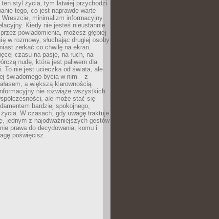
 ten styl życia, tym łatwiej przychodzi
anie tego, co jest naprawdę warte
. Wreszcie, minimalizm informacyjny
lacyjny. Kiedy nie jesteś nieustannie
 przez powiadomienia, możesz głębiej
ię w rozmowy, słuchając drugiej osoby
iast zerkać co chwilę na ekran.
ęcej czasu na pasje, na ruch, na
wórczą nudę, która jest paliwem dla
. To nie jest ucieczka od świata, ale
iej świadomego bycia w nim – z
ałasem, a większą klarownością.
nformacyjny nie rozwiąże wszystkich
spółczesności, ale może stać się
ndamentem bardziej spokojnego,
życia. W czasach, gdy uwagę traktuje
tę, jednym z najodważniejszych gestów
anie prawa do decydowania, komu i
agę poświęcisz.