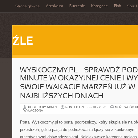
Archiwum
Buczenie
Kategorie
Pisk
Strona główna
Spis T
ŹLE
WYSKOCZMY.PL – SPRAWDŹ POD
MINUTE W OKAZYJNEJ CENIE I W
SWOJE WAKACJE MARZEŃ JUŻ W
NAJBLIŻSZYCH DNIACH
POSTED BY ADMIN
POSTED ON LIS - 10 - 2025
MOŻLIWOŚĆ 
WYŁĄCZONA
Portal Wyskoczmy.pl to portal podróżniczy, który skupia się na of
przestrzeń, gdzie pasja do podróżowania łączy się z konkretnym
autentycznymi doświadczeniami. Najciekawsze kategorie mojego 