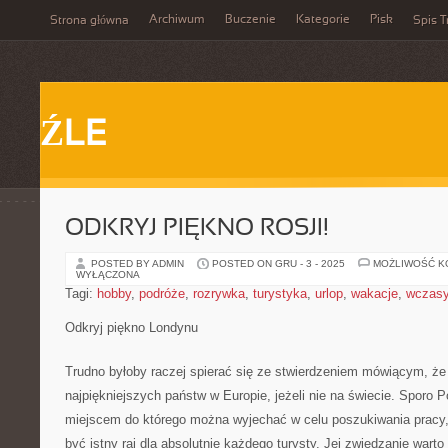
Archiwum
Buczenie
Kategorie
Pisk
Strona główna
Spis T
ŹLE
ODKRYJ PIĘKNO ROSJI!
POSTED BY ADMIN
POSTED ON GRU - 3 - 2025
MOŻLIWOŚĆ 
WYŁĄCZONA
Tagi:
hobby
,
podróże
,
rozrywka
,
turystyka
,
urlop
,
wakacje
,
wczas
Odkryj piękno Londynu
Trudno byłoby raczej spierać się ze stwierdzeniem mówiącym, że 
najpiękniejszych państw w Europie, jeżeli nie na świecie. Sporo P
miejscem do którego można wyjechać w celu poszukiwania pracy, 
być istny raj dla absolutnie każdego turysty. Jej zwiedzanie wart