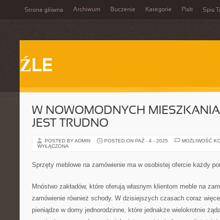
Archiwum
Buczenie
Kategorie
Pisk
Strona główna
Spis T
ŹLE
W NOWOMODNYCH MIESZKANIAC
JEST TRUDNO
POSTED BY ADMIN
POSTED ON PAŹ - 4 - 2025
MOŻLIWOŚĆ K
WYŁĄCZONA
Sprzęty meblowe na zamówienie ma w osobistej ofercie każdy po
Mnóstwo zakładów, które oferują własnym klientom meble na zam
zamówienie również schody. W dzisiejszych czasach coraz więcej
pieniądze w domy jednorodzinne, które jednakże wielokrotnie żąd