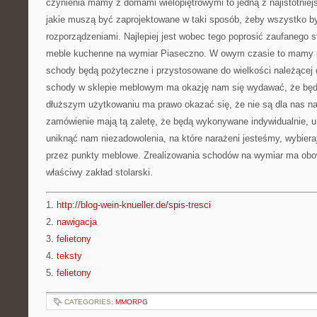
czynienia mamy z domami wielopiętrowymi to jedną z najistotnie
jakie muszą być zaprojektowane w taki sposób, żeby wszystko by
rozporządzeniami. Najlepiej jest wobec tego poprosić zaufanego 
meble kuchenne na wymiar Piaseczno. W owym czasie to mamy p
schody będą pożyteczne i przystosowane do wielkości należącej 
schody w sklepie meblowym ma okazję nam się wydawać, że będ
dłuższym użytkowaniu ma prawo okazać się, że nie są dla nas na
zamówienie mają tą zaletę, że będą wykonywane indywidualnie, um
uniknąć nam niezadowolenia, na które narażeni jesteśmy, wybier
przez punkty meblowe. Zrealizowania schodów na wymiar ma obo
właściwy zakład stolarski.
1.
http://blog-wein-knueller.de/spis-tresci
2.
nawigacja
3.
felietony
4.
teksty
5.
felietony
CATEGORIES:
MMORPG