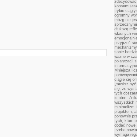
zdecydować,
konsumujesz 
trybie ciągł
ogromny wpł
mózg nie je
sprzecznymi
dłuższą refl
własnych wn
emocjonalni
przyjrzeć si
mechanizmy s
sobie bardzi
ważne w cza
polaryzacji
informacyjn
Mniejsza lic
porównywania
ciągle cię o
„musisz być
się, że wys
tych obszara
istotne. Zni
wszystkich m
minimalizm i
projektem, a
ponownie prz
tych, które 
dodać nowe,
trzeba powta
wymaga regul