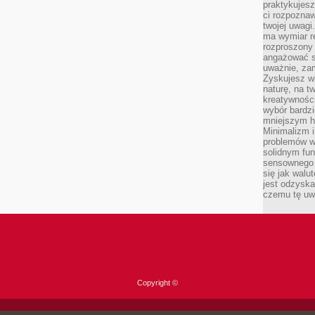
praktykujesz
ci rozpoznaw
twojej uwagi
ma wymiar re
rozproszony
angażować s
uważnie, zam
Zyskujesz wi
naturę, na t
kreatywności
wybór bardz
mniejszym h
Minimalizm i
problemów w
solidnym fu
sensownego 
się jak walu
jest odzysk
czemu tę uw
Copyright ©