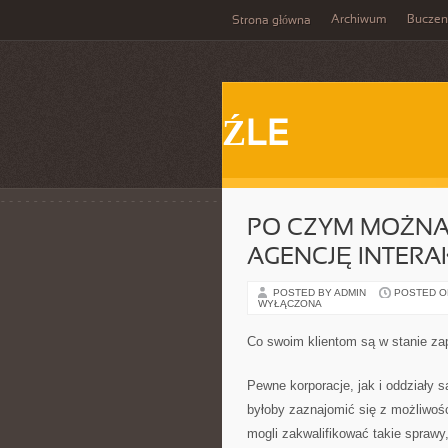
Archiwum
Buczen
Strona główna
ŹLE
PO CZYM MOŻNA
AGENCJĘ INTER
POSTED BY ADMIN
POSTED ON 
WYŁĄCZONA
Co swoim klientom są w stanie za
Pewne korporacje, jak i oddziały 
byłoby zaznajomić się z możliwoś
mogli zakwalifikować takie sprawy, 