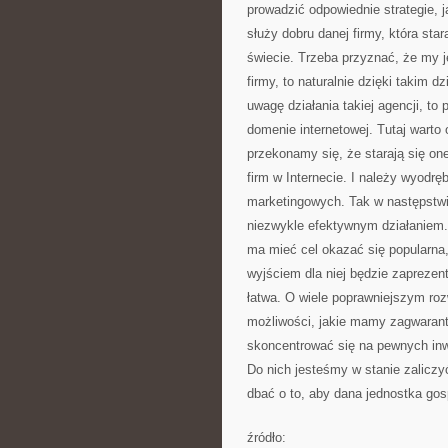
prowadzić odpowiednie strategie, 
służy dobru danej firmy, która st
świecie. Trzeba przyznać, że my 
firmy, to naturalnie dzięki takim 
uwagę działania takiej agencji, to
domenie internetowej. Tutaj wart
przekonamy się, że starają się on
firm w Internecie. I należy wyodr
marketingowych. Tak w następstwie
niezwykle efektywnym działaniem.
ma mieć cel okazać się popularna
wyjściem dla niej będzie zaprezent
łatwa. O wiele poprawniejszym ro
możliwości, jakie mamy zagwarant
skoncentrować się na pewnych inw
Do nich jesteśmy w stanie zaliczyć
dbać o to, aby dana jednostka gos
źródło: