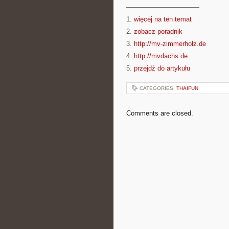
———————————
1.
więcej na ten temat
2.
zobacz poradnik
3.
http://mv-zimmerholz.de
4.
http://mvdachs.de
5.
przejdź do artykułu
CATEGORIES:
THAIFUN
Comments are closed.