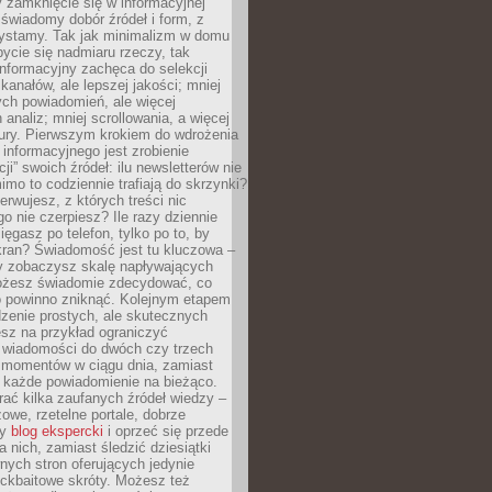
 zamknięcie się w informacyjnej
 świadomy dobór źródeł i form, z
zystamy. Tak jak minimalizm w domu
ycie się nadmiaru rzeczy, tak
nformacyjny zachęca do selekcji
 kanałów, ale lepszej jakości; mniej
ch powiadomień, ale więcej
 analiz; mniej scrollowania, a więcej
tury. Pierwszym krokiem do wdrożenia
informacyjnego jest zrobienie
ji” swoich źródeł: ilu newsletterów nie
imo to codziennie trafiają do skrzynki?
bserwujesz, z których treści nic
o nie czerpiesz? Ile razy dziennie
ięgasz po telefon, tylko po to, by
kran? Świadomość jest tu kluczowa –
dy zobaczysz skalę napływających
żesz świadomie zdecydować, co
co powinno zniknąć. Kolejnym etapem
zenie prostych, ale skutecznych
sz na przykład ograniczyć
 wiadomości do dwóch czy trzech
 momentów w ciągu dnia, zamiast
 każde powiadomienie na bieżąco.
ać kilka zaufanych źródeł wiedzy –
żowe, rzetelne portale, dobrze
ny
blog ekspercki
i oprzeć się przede
 nich, zamiast śledzić dziesiątki
ych stron oferujących jedynie
lickbaitowe skróty. Możesz też