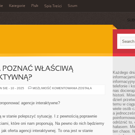
ie
Kategorie
Pisk
Szum
Spis Treści
SUB
 POZNAĆ WŁAŚCIWĄ
Każdego dni
AKTYWNĄ?
informacjami
informacyjn
telefonie i k
PO
SIE - 10 - 2025
MOŻLIWOŚĆ KOMENTOWANIA
ZOSTAŁA
nas docieraj
CZYM
MOŻNA
historii. Mó
POZNAĆ
dzień przetw
WŁAŚCIWĄ
proponować agencje interaktywne?
temu w ciągu
AGENCJĘ
INTERAKTYWNĄ?
wiele osób c
a jednocześn
są w stanie polepszyć sytuację. I z pewnością poprawnie
poinformowa
odróżnić to,
ciami, które oni nam proponują. Na pewno do nich będziemy
hałasem. Mi
jak oferta agencji interaktywnej. To ona jest w stanie
ten chaos. N