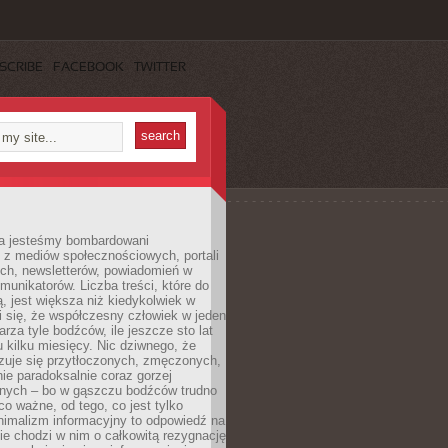
SCRIBE
FACEBOOK
TWITTER
a jesteśmy bombardowani
 z mediów społecznościowych, portali
ych, newsletterów, powiadomień w
omunikatorów. Liczba treści, które do
ą, jest większa niż kiedykolwiek w
wi się, że współczesny człowiek w jeden
arza tyle bodźców, ile jeszcze sto lat
 kilku miesięcy. Nic dziwnego, że
zuje się przytłoczonych, zmęczonych,
ie paradoksalnie coraz gorzej
nych – bo w gąszczu bodźców trudno
 co ważne, od tego, co jest tylko
nimalizm informacyjny to odpowiedź na
ie chodzi w nim o całkowitą rezygnację