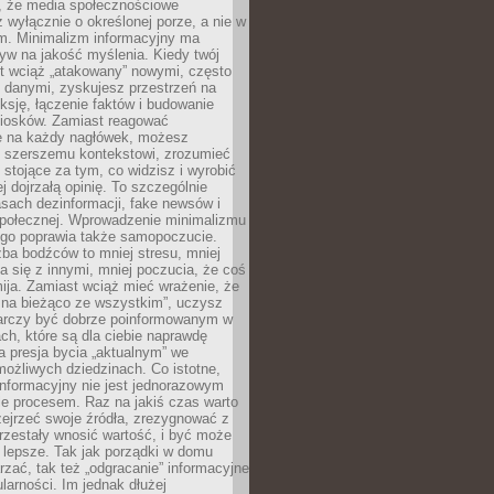
 że media społecznościowe
wyłącznie o określonej porze, a nie w
ym. Minimalizm informacyjny ma
yw na jakość myślenia. Kiedy twój
st wciąż „atakowany” nowymi, często
 danymi, zyskujesz przestrzeń na
eksję, łączenie faktów i budowanie
iosków. Zamiast reagować
e na każdy nagłówek, możesz
ę szerszemu kontekstowi, zrozumieć
tojące za tym, co widzisz i wyrobić
ej dojrzałą opinię. To szczególnie
sach dezinformacji, fake newsów i
 społecznej. Wprowadzenie minimalizmu
ego poprawia także samopoczucie.
zba bodźców to mniej stresu, mniej
 się z innymi, mniej poczucia, że coś
mija. Zamiast wciąż mieć wrażenie, że
 na bieżąco ze wszystkim”, uczysz
tarczy być dobrze poinformowanym w
ch, które są dla ciebie naprawdę
ka presja bycia „aktualnym” we
ożliwych dziedzinach. Co istotne,
nformacyjny nie jest jednorazowym
le procesem. Raz na jakiś czas warto
ejrzeć swoje źródła, zrezygnować z
przestały wnosić wartość, i być może
 lepsze. Tak jak porządki w domu
rzać, tak też „odgracanie” informacyjne
arności. Im jednak dłużej