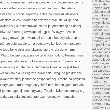
z wiedzy czy
jak oraz kampanie marketingowe. A to w głównej mierze ma
bańce, ale o
których kor
ara się zadbać o swój rozwój w kolosalnym, internetowym
zakłada pozb
jesteśmy w stanie zapewnić sobie poprawę działalności
minimalizm i
treści: mniej
działaniom. Kiedy również będziemy starali się wziąć pod
przypadkowy
 powinno się skoncentrować się na jej prezentacji na danej
pogłębionych
uważnej lek
o odwiedzić stronę www.agencja-gp.pl. W owym czasie
minimalizmu 
„inwentaryzac
e przygotować, jak i wdrażać strategie budowy wizerunku
czytasz, a m
ębnić, że odbywa się to na podstawie konkretnych założeń
Ile profili o
wartościoweg
 tego takie działanie okazuje się być dla danej firmy
bezwiednie s
 Warto będzie porządnie do tego podchodzić. Pewna firma
przewinąć e
dopiero kie
, jak oraz zdobywać pokaźniejsze poparcie. Z pewnością
bodźców, mo
zostaje, a 
owanie się w Internecie. Jednakże kwestia nie jest taka
jest wprowad
związaniem dla nas będzie zwrócenie uwagi na praktyczne
zasad. Może
sprawdzanie
owane w takiej jednostce gospodarczej. Trzeba na przykład
konkretnych
estycjach, które mogą przynieść nam imponujące korzyści.
reagować na
Możesz wybr
 pomoc agencji interaktywnej. To jakkolwiek oni starają się
raporty bran
przygotowa
podarcza była słusznie zaprezentowana w Internecie.
wszystkim na
powierzchown
nagłówki i c