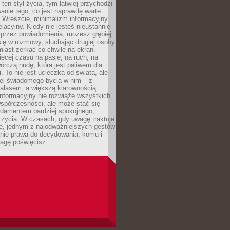
 ten styl życia, tym łatwiej przychodzi
anie tego, co jest naprawdę warte
. Wreszcie, minimalizm informacyjny
lacyjny. Kiedy nie jesteś nieustannie
 przez powiadomienia, możesz głębiej
ię w rozmowy, słuchając drugiej osoby
iast zerkać co chwilę na ekran.
ęcej czasu na pasje, na ruch, na
wórczą nudę, która jest paliwem dla
. To nie jest ucieczka od świata, ale
iej świadomego bycia w nim – z
ałasem, a większą klarownością.
nformacyjny nie rozwiąże wszystkich
spółczesności, ale może stać się
ndamentem bardziej spokojnego,
życia. W czasach, gdy uwagę traktuje
tę, jednym z najodważniejszych gestów
anie prawa do decydowania, komu i
agę poświęcisz.