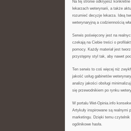
Na tej stronie odkryjesz konkretne 
lekarzach weterynarii, a także aktu
rozumieć decyzje lekarza. Ideą t
weterynaryjną a codziennością wła
Serwis poświęcony jest na realnyc
czekają na Ciebie treści o profila
pomocy. Każdy materiał jest tworz
przystępny styl tak, aby nawet po
Ten serwis to coś więcej niż zwykł
jakość usług gabinetów weterynary
analizy jakości obsługi minimalizu
się przewodnikiem po rynku weter
W portalu Wet-Opinia.info konsek
Artykuły inspirowane są realnymi 
marketingu. Dzięki temu czytelnik
ogólnikowe hasła.