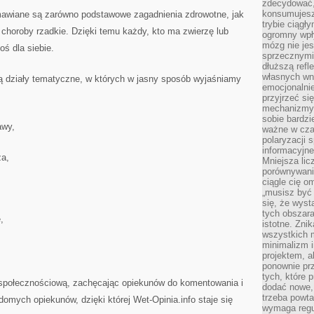
zdecydować,
konsumujesz 
mawiane są zarówno podstawowe zagadnienia zdrowotne, jak
trybie ciągł
choroby rzadkie. Dzięki temu każdy, kto ma zwierzę lub
ogromny wpł
mózg nie je
oś dla siebie.
sprzecznymi
dłuższą refl
własnych wn
ą działy tematyczne, w których w jasny sposób wyjaśniamy
emocjonalni
przyjrzeć si
mechanizmy s
sobie bardzi
awy,
ważne w cza
polaryzacji
informacyjn
za,
Mniejsza lic
porównywania
ciągle cię o
„musisz być
się, że wys
tych obszara
,
istotne. Zni
wszystkich m
minimalizm i
projektem, a
ponownie prz
tych, które 
 społecznościową, zachęcając opiekunów do komentowania i
dodać nowe,
trzeba powta
omych opiekunów, dzięki której Wet-Opinia.info staje się
wymaga regul