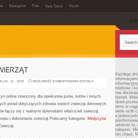
ie
Kategorie
Pisk
Szum
Spis Treści
SUB
WIERZĄT
Każdego dni
informacjami
PSYCHOLOGIA
LIS - 11 - 2025
MOŻLIWOŚĆ KOMENTOWANIA
ZOSTAŁA
informacyjn
ZWIERZĄT
telefonie i k
nas docieraj
yn online stworzony dla opiekunów psów, kotów i innych
historii. Mó
dzień przetw
odnych porad dotyczących zdrowia swoich zwierząt domowych.
temu w ciągu
tów łączy się z realnymi dylematami właścicieli zwierząt,
wiele osób c
a jednocześn
owiu i dobrostanie zwierząt Polecamy kategorie:
Medycyna
poinformowa
odróżnić to,
wierząt.
hałasem. Mi
ten chaos. N