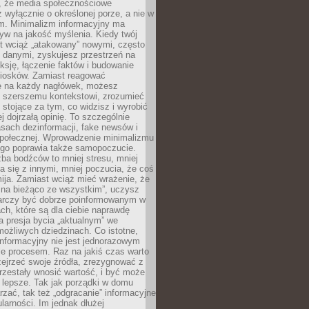
 że media społecznościowe
wyłącznie o określonej porze, a nie w
ym. Minimalizm informacyjny ma
yw na jakość myślenia. Kiedy twój
st wciąż „atakowany” nowymi, często
 danymi, zyskujesz przestrzeń na
eksję, łączenie faktów i budowanie
iosków. Zamiast reagować
e na każdy nagłówek, możesz
ę szerszemu kontekstowi, zrozumieć
tojące za tym, co widzisz i wyrobić
ej dojrzałą opinię. To szczególnie
sach dezinformacji, fake newsów i
 społecznej. Wprowadzenie minimalizmu
ego poprawia także samopoczucie.
zba bodźców to mniej stresu, mniej
 się z innymi, mniej poczucia, że coś
mija. Zamiast wciąż mieć wrażenie, że
 na bieżąco ze wszystkim”, uczysz
tarczy być dobrze poinformowanym w
ch, które są dla ciebie naprawdę
ka presja bycia „aktualnym” we
ożliwych dziedzinach. Co istotne,
nformacyjny nie jest jednorazowym
le procesem. Raz na jakiś czas warto
ejrzeć swoje źródła, zrezygnować z
przestały wnosić wartość, i być może
 lepsze. Tak jak porządki w domu
rzać, tak też „odgracanie” informacyjne
arności. Im jednak dłużej