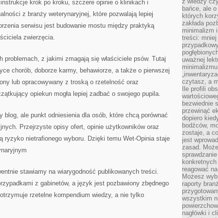
z wiedzy czy
instrukcje krok po kroku, szczere opinie o klinikach i
bańce, ale o
alności z branży weterynaryjnej, które pozwalają lepiej
których kor
zakłada pozb
worzenia serwisu jest budowanie mostu między praktyką
minimalizm i
ściciela zwierzęcia.
treści: mniej
przypadkowy
pogłębionych
h problemach, z jakimi zmagają się właściciele psów. Tutaj
uważnej lek
minimalizmu 
ktyce chorób, doborze karmy, behawiorze, a także o pierwszej
„inwentaryzac
czytasz, a m
ony lub opracowywany z troską o rzetelność oraz
Ile profili o
czątkujący opiekun mogła lepiej zadbać o swojego pupila.
wartościoweg
bezwiednie s
przewinąć e
y blog, ale punkt odniesienia dla osób, które chcą porównać
dopiero kie
bodźców, mo
jnych. Przejrzyste opisy ofert, opinie użytkowników oraz
zostaje, a 
ją ryzyko nietrafionego wyboru. Dzięki temu Wet-Opinia staje
jest wprowad
zasad. Może
ynaryjnym
sprawdzanie
konkretnych
reagować na
wentnie stawiamy na wiarygodność publikowanych treści.
Możesz wybr
przypadkami z gabinetów, a język jest pozbawiony zbędnego
raporty bran
przygotowa
 otrzymuje rzetelne kompendium wiedzy, a nie tylko
wszystkim na
powierzchown
nagłówki i c