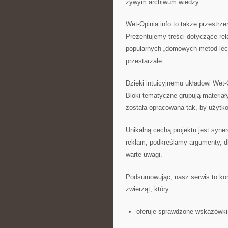
żywym archiwum wiedzy.
Wet-Opinia.info to także przestrze
Prezentujemy treści dotyczące rel
popularnych „domowych metod lecz
przestarzałe.
Dzięki intuicyjnemu układowi Wet-O
Bloki tematyczne grupują materiały
została opracowana tak, by użyt
Unikalną cechą projektu jest syner
reklam, podkreślamy argumenty, dl
warte uwagi.
Podsumowując, nasz serwis to ko
zwierząt, który:
oferuje sprawdzone wskazówki