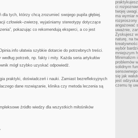
praktykujesz
ci rozpoznaw
twojej uwagi
ń dla tych, którzy chcą zrozumieć swojego pupila głębiej.
ma wymiar re
rozproszony
acji człowiek–zwierzę, wyjaśniamy stereotypy dotyczące
angażować s
enia”, pokazując co rekomendują eksperci, a co jest
uważnie, zam
Zyskujesz wi
naturę, na t
kreatywności
wybór bardz
pinia.info ułatwia szybkie dotarcie do potrzebnych treści.
mniejszym h
Minimalizm i
 według potrzeb, np. fakty i mity. Każda seria artykułów
problemów w
kownik mógł szybko uzyskać odpowiedź.
solidnym fu
sensownego 
się jak walu
gia praktyki, doświadczeń i nauki. Zamiast bezrefleksyjnych
jest odzysk
czemu tę uw
aczego dane rozwiązanie, klinika czy metoda leczenia są
mpleksowe źródło wiedzy dla wszystkich miłośników
,