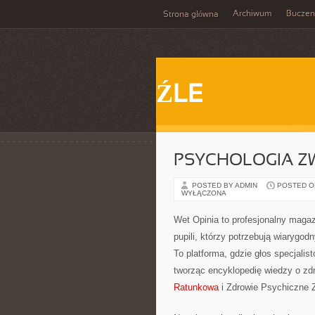
Archiwum
Buczen
Strona główna
ŹLE
PSYCHOLOGIA Z
POSTED BY ADMIN
POSTED ON 
WYŁĄCZONA
Wet Opinia to profesjonalny magaz
pupili, którzy potrzebują wiaryg
To platforma, gdzie głos specjalis
tworząc encyklopedię wiedzy o zdr
Ratunkowa
i Zdrowie Psychiczne Z