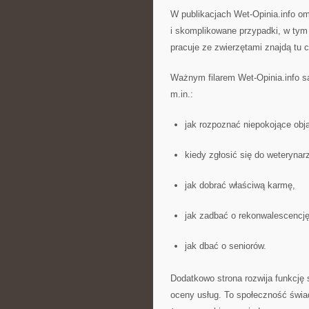
W publikacjach Wet-Opinia.info o
i skomplikowane przypadki, w tym 
pracuje ze zwierzętami znajdą tu c
Ważnym filarem Wet-Opinia.info s
m.in.:
jak rozpoznać niepokojące obj
kiedy zgłosić się do weterynar
jak dobrać właściwą karmę,
jak zadbać o rekonwalescencję
jak dbać o seniorów.
Dodatkowo strona rozwija funkcję
oceny usług. To społeczność świad