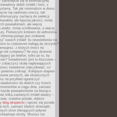
 zamknięcie się w informacyjnej
 świadomy dobór źródeł i form, z
zystamy. Tak jak minimalizm w domu
ycie się nadmiaru rzeczy, tak
nformacyjny zachęca do selekcji
 kanałów, ale lepszej jakości; mniej
ch powiadomień, ale więcej
 analiz; mniej scrollowania, a więcej
tury. Pierwszym krokiem do wdrożenia
informacyjnego jest zrobienie
ji” swoich źródeł: ilu newsletterów nie
imo to codziennie trafiają do skrzynki?
bserwujesz, z których treści nic
o nie czerpiesz? Ile razy dziennie
ięgasz po telefon, tylko po to, by
kran? Świadomość jest tu kluczowa –
dy zobaczysz skalę napływających
żesz świadomie zdecydować, co
co powinno zniknąć. Kolejnym etapem
zenie prostych, ale skutecznych
sz na przykład ograniczyć
 wiadomości do dwóch czy trzech
 momentów w ciągu dnia, zamiast
 każde powiadomienie na bieżąco.
ać kilka zaufanych źródeł wiedzy –
żowe, rzetelne portale, dobrze
ny
blog ekspercki
i oprzeć się przede
 nich, zamiast śledzić dziesiątki
ych stron oferujących jedynie
lickbaitowe skróty. Możesz też