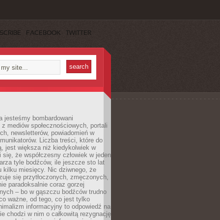
SCRIBE
FACEBOOK
TWITTER
a jesteśmy bombardowani
 z mediów społecznościowych, portali
ych, newsletterów, powiadomień w
omunikatorów. Liczba treści, które do
ą, jest większa niż kiedykolwiek w
wi się, że współczesny człowiek w jeden
arza tyle bodźców, ile jeszcze sto lat
 kilku miesięcy. Nic dziwnego, że
zuje się przytłoczonych, zmęczonych,
ie paradoksalnie coraz gorzej
nych – bo w gąszczu bodźców trudno
 co ważne, od tego, co jest tylko
nimalizm informacyjny to odpowiedź na
ie chodzi w nim o całkowitą rezygnację