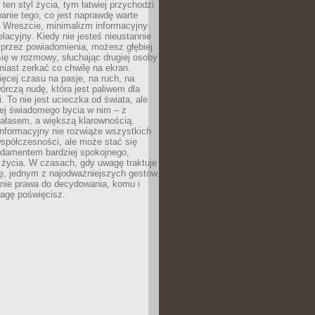
 ten styl życia, tym łatwiej przychodzi
anie tego, co jest naprawdę warte
. Wreszcie, minimalizm informacyjny
lacyjny. Kiedy nie jesteś nieustannie
 przez powiadomienia, możesz głębiej
ię w rozmowy, słuchając drugiej osoby
iast zerkać co chwilę na ekran.
ęcej czasu na pasje, na ruch, na
wórczą nudę, która jest paliwem dla
. To nie jest ucieczka od świata, ale
iej świadomego bycia w nim – z
ałasem, a większą klarownością.
nformacyjny nie rozwiąże wszystkich
spółczesności, ale może stać się
ndamentem bardziej spokojnego,
życia. W czasach, gdy uwagę traktuje
tę, jednym z najodważniejszych gestów
anie prawa do decydowania, komu i
agę poświęcisz.