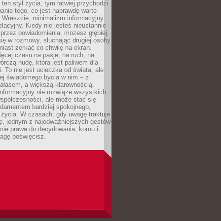
 ten styl życia, tym łatwiej przychodzi
anie tego, co jest naprawdę warte
. Wreszcie, minimalizm informacyjny
lacyjny. Kiedy nie jesteś nieustannie
 przez powiadomienia, możesz głębiej
ię w rozmowy, słuchając drugiej osoby
iast zerkać co chwilę na ekran.
ęcej czasu na pasje, na ruch, na
wórczą nudę, która jest paliwem dla
. To nie jest ucieczka od świata, ale
iej świadomego bycia w nim – z
ałasem, a większą klarownością.
nformacyjny nie rozwiąże wszystkich
spółczesności, ale może stać się
ndamentem bardziej spokojnego,
życia. W czasach, gdy uwagę traktuje
tę, jednym z najodważniejszych gestów
anie prawa do decydowania, komu i
agę poświęcisz.