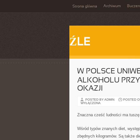
Archiwum
Buczen
Strona główna
ŹLE
W POLSCE UNIWE
ALKOHOLU PRZY
OKAZJI
POSTED BY ADMIN
POSTED ON 
WYŁĄCZONA
Znaczna cześć ludności ma tuszę
Wśród typów znanych diet, występu
zbędnych kilogramów. Są także die