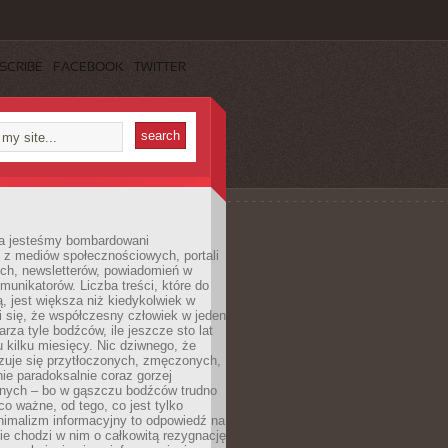
SCRIBE
FACEBOOK
TWITTER
a jesteśmy bombardowani
 z mediów społecznościowych, portali
ych, newsletterów, powiadomień w
omunikatorów. Liczba treści, które do
ą, jest większa niż kiedykolwiek w
wi się, że współczesny człowiek w jeden
arza tyle bodźców, ile jeszcze sto lat
 kilku miesięcy. Nic dziwnego, że
zuje się przytłoczonych, zmęczonych,
ie paradoksalnie coraz gorzej
nych – bo w gąszczu bodźców trudno
 co ważne, od tego, co jest tylko
nimalizm informacyjny to odpowiedź na
ie chodzi w nim o całkowitą rezygnację