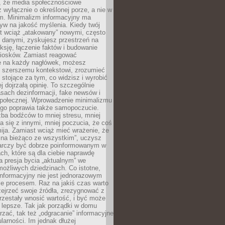
 że media społecznościowe
wyłącznie o określonej porze, a nie w
ym. Minimalizm informacyjny ma
yw na jakość myślenia. Kiedy twój
st wciąż „atakowany” nowymi, często
 danymi, zyskujesz przestrzeń na
eksję, łączenie faktów i budowanie
iosków. Zamiast reagować
e na każdy nagłówek, możesz
ę szerszemu kontekstowi, zrozumieć
tojące za tym, co widzisz i wyrobić
ej dojrzałą opinię. To szczególnie
sach dezinformacji, fake newsów i
 społecznej. Wprowadzenie minimalizmu
ego poprawia także samopoczucie.
zba bodźców to mniej stresu, mniej
 się z innymi, mniej poczucia, że coś
mija. Zamiast wciąż mieć wrażenie, że
 na bieżąco ze wszystkim”, uczysz
tarczy być dobrze poinformowanym w
ch, które są dla ciebie naprawdę
ka presja bycia „aktualnym” we
ożliwych dziedzinach. Co istotne,
nformacyjny nie jest jednorazowym
le procesem. Raz na jakiś czas warto
ejrzeć swoje źródła, zrezygnować z
przestały wnosić wartość, i być może
 lepsze. Tak jak porządki w domu
rzać, tak też „odgracanie” informacyjne
arności. Im jednak dłużej