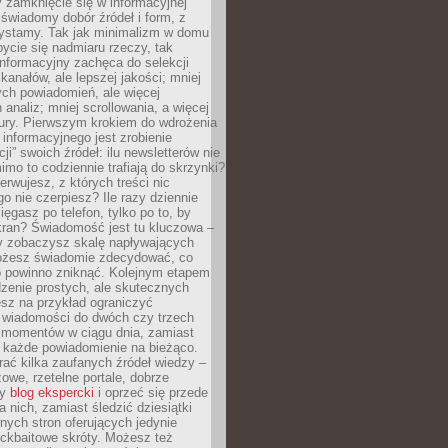
 zamknięcie się w informacyjnej
 świadomy dobór źródeł i form, z
zystamy. Tak jak minimalizm w domu
ycie się nadmiaru rzeczy, tak
nformacyjny zachęca do selekcji
 kanałów, ale lepszej jakości; mniej
ch powiadomień, ale więcej
 analiz; mniej scrollowania, a więcej
tury. Pierwszym krokiem do wdrożenia
informacyjnego jest zrobienie
ji” swoich źródeł: ilu newsletterów nie
imo to codziennie trafiają do skrzynki?
bserwujesz, z których treści nic
o nie czerpiesz? Ile razy dziennie
ięgasz po telefon, tylko po to, by
kran? Świadomość jest tu kluczowa –
dy zobaczysz skalę napływających
żesz świadomie zdecydować, co
co powinno zniknąć. Kolejnym etapem
zenie prostych, ale skutecznych
sz na przykład ograniczyć
 wiadomości do dwóch czy trzech
 momentów w ciągu dnia, zamiast
 każde powiadomienie na bieżąco.
ać kilka zaufanych źródeł wiedzy –
żowe, rzetelne portale, dobrze
ny
blog ekspercki
i oprzeć się przede
 nich, zamiast śledzić dziesiątki
ych stron oferujących jedynie
lickbaitowe skróty. Możesz też