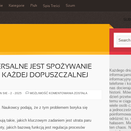
ie
Kategorie
Pisk
Szum
Spis Treści
SUB
RSALNE JEST SPOŻYWANIE
Każdego dni
 KAŻDEJ DOPUSZCZALNEJ
informacjami
informacyjn
telefonie i k
nas docieraj
historii. Mó
W
SIE - 2 - 2025
MOŻLIWOŚĆ KOMENTOWANIA
ZOSTAŁA
POLSCE
dzień przetw
UNIWERSALNE
temu w ciągu
JEST
wiele osób c
SPOŻYWANIE
. Naukowcy podają, że z tym problemem boryka się
ALKOHOLU
a jednocześn
PRZY
poinformowa
KAŻDEJ
odróżnić to,
DOPUSZCZALNEJ
ją takie, jakich kluczowym zadaniem jest utrata paru
OKAZJI
hałasem. Mi
ty, jakich bazową funkcją jest regulacja procesów
ten chaos. N