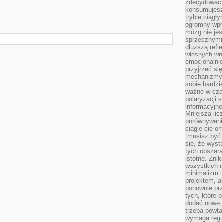
zdecydować,
konsumujesz 
trybie ciągł
ogromny wpł
mózg nie je
sprzecznymi
dłuższą refl
własnych wn
emocjonalni
przyjrzeć si
mechanizmy s
sobie bardzi
ważne w cza
polaryzacji
informacyjn
Mniejsza lic
porównywania
ciągle cię o
„musisz być
się, że wys
tych obszara
istotne. Zni
wszystkich m
minimalizm i
projektem, a
ponownie prz
tych, które 
dodać nowe,
trzeba powta
wymaga regul