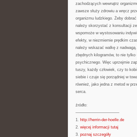
zachodzących wewnątrz organizmu.
zawsze służy zdrowiu a wręcz prz
organizmu ludzkiego. Żeby dobrać 
należy skorzystać z konsultacji z
wspomoże w wystosowaniu indywid
efekty, w niezmiernie prędkim cza
należy wskazać walkę z nadwagą. Tu
zbędnych kilogramów, to nie tylko 
psychicznego. Więc uprzejmie zap
tuszy, każdy człowiek, czy to ko
siebie i czuje się porządniej w to
również, jako jedna z metod w prz
serca.
źródło:
———————————
1.
http://herrin-der-hoelle.de
2.
więcej informacji tutaj
3.
poznaj szczegóły