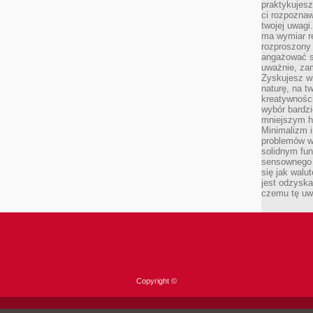
praktykujesz
ci rozpoznaw
twojej uwagi
ma wymiar re
rozproszony
angażować s
uważnie, zam
Zyskujesz wi
naturę, na t
kreatywności
wybór bardz
mniejszym h
Minimalizm i
problemów w
solidnym fu
sensownego 
się jak walu
jest odzysk
czemu tę uw
Copyright ©