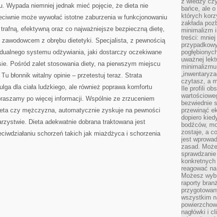
z wiedzy czy
 Wypada niemniej jednak mieć pojęcie, że dieta nie
bańce, ale o
których kor
eciwnie może wywołać istotne zaburzenia w funkcjonowaniu
zakłada pozb
trafną, efektywną oraz co najważniejsze bezpieczną dietę,
minimalizm i
treści: mniej
e zawodowcem z obrębu dietetyki. Specjalista, z pewnością
przypadkowy
ualnego systemu odżywiania, jaki dostarczy oczekiwane
pogłębionych
uważnej lek
sie. Pośród zalet stosowania diety, na pierwszym miejscu
minimalizmu 
„inwentaryzac
 błonnik witalny opinie – przetestuj teraz. Strata
czytasz, a m
ulga dla ciała ludzkiego, ale również poprawa komfortu
Ile profili o
wartościoweg
raszamy po więcej informacji. Wspólnie ze zrzuceniem
bezwiednie s
bieta czy mężczyzna, automatycznie zyskuje na pewności
przewinąć e
dopiero kie
warzystwie. Dieta adekwatnie dobrana traktowana jest
bodźców, mo
zostaje, a 
eciwdziałaniu schorzeń takich jak miażdżyca i schorzenia
jest wprowad
zasad. Może
sprawdzanie
konkretnych
reagować na
Możesz wybr
raporty bran
przygotowa
wszystkim na
powierzchown
nagłówki i c