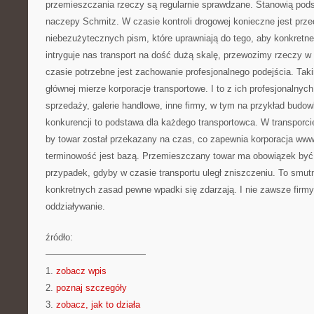
przemieszczania rzeczy są regularnie sprawdzane. Stanowią pod
naczepy Schmitz. W czasie kontroli drogowej konieczne jest prz
niebezużytecznych pism, które uprawniają do tego, aby konkretne
intryguje nas transport na dość dużą skalę, przewozimy rzeczy 
czasie potrzebne jest zachowanie profesjonalnego podejścia. Tak
głównej mierze korporacje transportowe. I to z ich profesjonalnyc
sprzedaży, galerie handlowe, inne firmy, w tym na przykład bud
konkurencji to podstawa dla każdego transportowca. W transporcie
by towar został przekazany na czas, co zapewnia korporacja www
terminowość jest bazą. Przemieszczany towar ma obowiązek być
przypadek, gdyby w czasie transportu uległ zniszczeniu. To smut
konkretnych zasad pewne wpadki się zdarzają. I nie zawsze firm
oddziaływanie.
źródło:
———————————
1.
zobacz wpis
2.
poznaj szczegóły
3.
zobacz, jak to działa