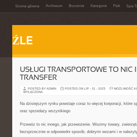
Archiwum
Buczenie
Kategorie
Pisk
Strona główna
Spis T
ŹLE
USŁUGI TRANSPORTOWE TO NIC 
TRANSFER
POSTED BY ADMIN
POSTED ON LIP - 31 - 2025
MOŻLIWOŚĆ 
WYŁĄCZONA
Na dzisiejszym rynku powstaje coraz to więcej korporacji, które sp
oraz sprzedaży wszystkiego
Przewóz to nic innego, jak przewożenie. Wozimy towary, zwierzęt
bezsprzecznie w odpowiedni sposób, dobrymi wozami i w należyty