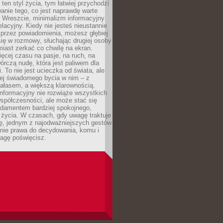
 ten styl życia, tym łatwiej przychodzi
anie tego, co jest naprawdę warte
. Wreszcie, minimalizm informacyjny
lacyjny. Kiedy nie jesteś nieustannie
 przez powiadomienia, możesz głębiej
ię w rozmowy, słuchając drugiej osoby
iast zerkać co chwilę na ekran.
ęcej czasu na pasje, na ruch, na
wórczą nudę, która jest paliwem dla
. To nie jest ucieczka od świata, ale
iej świadomego bycia w nim – z
ałasem, a większą klarownością.
nformacyjny nie rozwiąże wszystkich
spółczesności, ale może stać się
ndamentem bardziej spokojnego,
życia. W czasach, gdy uwagę traktuje
tę, jednym z najodważniejszych gestów
anie prawa do decydowania, komu i
agę poświęcisz.