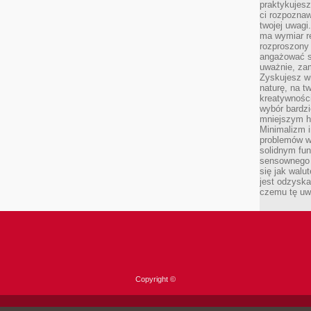
praktykujesz
ci rozpoznaw
twojej uwagi
ma wymiar re
rozproszony
angażować s
uważnie, zam
Zyskujesz wi
naturę, na t
kreatywności
wybór bardz
mniejszym h
Minimalizm i
problemów w
solidnym fu
sensownego 
się jak walu
jest odzysk
czemu tę uw
Copyright ©