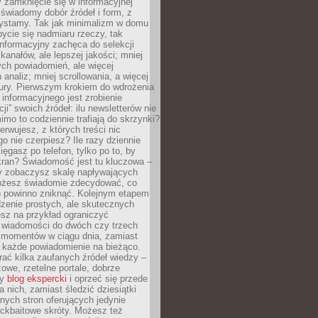
 zamknięcie się w informacyjnej
 świadomy dobór źródeł i form, z
zystamy. Tak jak minimalizm w domu
ycie się nadmiaru rzeczy, tak
nformacyjny zachęca do selekcji
 kanałów, ale lepszej jakości; mniej
ch powiadomień, ale więcej
 analiz; mniej scrollowania, a więcej
tury. Pierwszym krokiem do wdrożenia
informacyjnego jest zrobienie
ji” swoich źródeł: ilu newsletterów nie
imo to codziennie trafiają do skrzynki?
bserwujesz, z których treści nic
o nie czerpiesz? Ile razy dziennie
ięgasz po telefon, tylko po to, by
kran? Świadomość jest tu kluczowa –
dy zobaczysz skalę napływających
żesz świadomie zdecydować, co
co powinno zniknąć. Kolejnym etapem
zenie prostych, ale skutecznych
sz na przykład ograniczyć
 wiadomości do dwóch czy trzech
 momentów w ciągu dnia, zamiast
 każde powiadomienie na bieżąco.
ać kilka zaufanych źródeł wiedzy –
żowe, rzetelne portale, dobrze
ny
blog ekspercki
i oprzeć się przede
 nich, zamiast śledzić dziesiątki
ych stron oferujących jedynie
lickbaitowe skróty. Możesz też