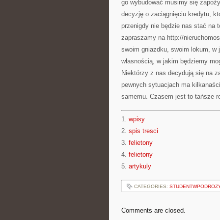
go wybudować musimy się zapożyc
decyzję o zaciągnięciu kredytu, k
przenigdy nie będzie nas stać na
zapraszamy na http://nieruchomosc
swoim gniazdku, swoim lokum, w ja
własnością, w jakim będziemy mog
Niektórzy z nas decydują się na z
pewnych sytuacjach ma kilkanaści
samemu. Czasem jest to tańsze r
1.
wpisy
2.
spis tresci
3.
felietony
4.
felietony
5.
artykuly
CATEGORIES:
STUDENTWPODROZ
Comments are closed.