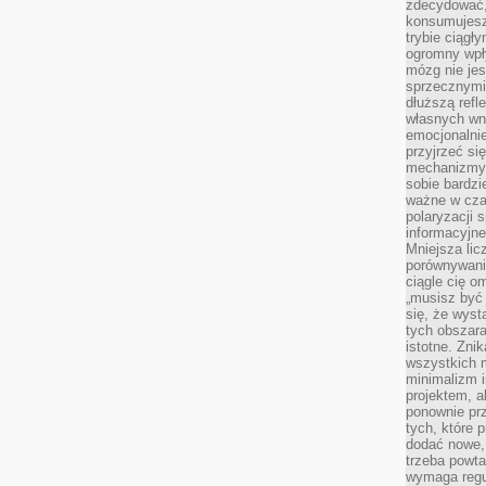
zdecydować,
konsumujesz 
trybie ciągł
ogromny wpł
mózg nie je
sprzecznymi
dłuższą refl
własnych wn
emocjonalni
przyjrzeć si
mechanizmy s
sobie bardzi
ważne w cza
polaryzacji
informacyjn
Mniejsza lic
porównywania
ciągle cię o
„musisz być
się, że wys
tych obszara
istotne. Zni
wszystkich m
minimalizm i
projektem, a
ponownie prz
tych, które 
dodać nowe,
trzeba powta
wymaga regul