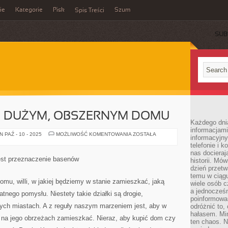
ie
Kategorie
Pisk
Szum
Spis Treści
SUB
O DUŻYM, OBSZERNYM DOMU
Każdego dni
informacjami
FANTAZJUJEMY
 PAŹ - 10 - 2025
MOŻLIWOŚĆ KOMENTOWANIA
ZOSTAŁA
informacyjn
O
telefonie i k
DUŻYM,
OBSZERNYM
nas docieraj
DOMU
jest przeznaczenie basenów
historii. Mó
dzień przetw
temu w ciągu
mu, willi, w jakiej będziemy w stanie zamieszkać, jaką
wiele osób c
a jednocześn
nego pomysłu. Niestety takie działki są drogie,
poinformowa
ych miastach. A z reguły naszym marzeniem jest, aby w
odróżnić to,
hałasem. Mi
na jego obrzeżach zamieszkać. Nieraz, aby kupić dom czy
ten chaos. N