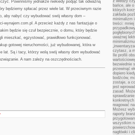
z wiedzy czy
zyć. Powinniśmy jednakże niekiedy podjąć tak odważną
bańce, ale o
tóry będziemy spłacać przez wiele lat. W przeciwnym razie
których kor
zakłada pozb
 to, aby nabyć czy wybudować swój własny dom –
minimalizm i
i-wynajem.com.pl. A przecież każdy z nas fantazjuje o
treści: mniej
przypadkowy
kim będzie się czuł bezpiecznie, o domu, który będzie
pogłębionych
uważnej lek
li mieszkać, egzystować, prawidłowo funkcjonować.
minimalizmu 
akup gotowej nieruchomości, już wybudowanej, która w
„inwentaryzac
czytasz, a m
e lat. Są i tacy, którzy wolą swój własny dom wybudować
Ile profili o
ozwiązanie. A nam zależy na oszczędnościach.
wartościoweg
bezwiednie s
przewinąć e
dopiero kie
bodźców, mo
zostaje, a 
jest wprowad
zasad. Może
sprawdzanie
konkretnych
reagować na
Możesz wybr
raporty bran
Y
przygotowa
wszystkim na
powierzchown
nagłówki i c