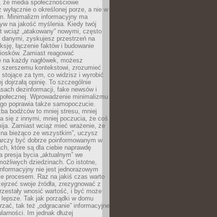
 że media społecznościowe
wyłącznie o określonej porze, a nie w
ym. Minimalizm informacyjny ma
yw na jakość myślenia. Kiedy twój
st wciąż „atakowany” nowymi, często
 danymi, zyskujesz przestrzeń na
eksję, łączenie faktów i budowanie
iosków. Zamiast reagować
e na każdy nagłówek, możesz
ę szerszemu kontekstowi, zrozumieć
tojące za tym, co widzisz i wyrobić
ej dojrzałą opinię. To szczególnie
sach dezinformacji, fake newsów i
 społecznej. Wprowadzenie minimalizmu
ego poprawia także samopoczucie.
zba bodźców to mniej stresu, mniej
 się z innymi, mniej poczucia, że coś
mija. Zamiast wciąż mieć wrażenie, że
 na bieżąco ze wszystkim”, uczysz
tarczy być dobrze poinformowanym w
ch, które są dla ciebie naprawdę
ka presja bycia „aktualnym” we
ożliwych dziedzinach. Co istotne,
nformacyjny nie jest jednorazowym
le procesem. Raz na jakiś czas warto
ejrzeć swoje źródła, zrezygnować z
przestały wnosić wartość, i być może
 lepsze. Tak jak porządki w domu
rzać, tak też „odgracanie” informacyjne
arności. Im jednak dłużej