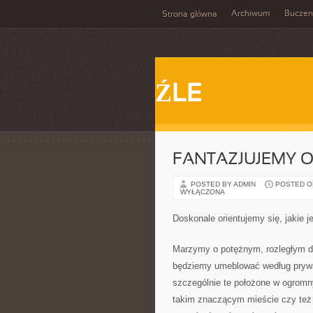
Archiwum
Buczen
Strona główna
ŹLE
FANTAZJUJEMY 
POSTED BY ADMIN
POSTED ON
WYŁĄCZONA
Doskonale orientujemy się, jakie 
Marzymy o potężnym, rozległym do
będziemy umeblować według prywat
szczególnie te położone w ogromn
takim znaczącym mieście czy też 