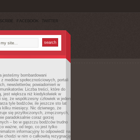
SCRIBE
FACEBOOK
TWITTER
a jesteśmy bombardowani
 z mediów społecznościowych, portali
ych, newsletterów, powiadomień w
omunikatorów. Liczba treści, które do
ą, jest większa niż kiedykolwiek w
wi się, że współczesny człowiek w jeden
arza tyle bodźców, ile jeszcze sto lat
 kilku miesięcy. Nic dziwnego, że
zuje się przytłoczonych, zmęczonych,
ie paradoksalnie coraz gorzej
nych – bo w gąszczu bodźców trudno
 co ważne, od tego, co jest tylko
nimalizm informacyjny to odpowiedź na
ie chodzi w nim o całkowitą rezygnację