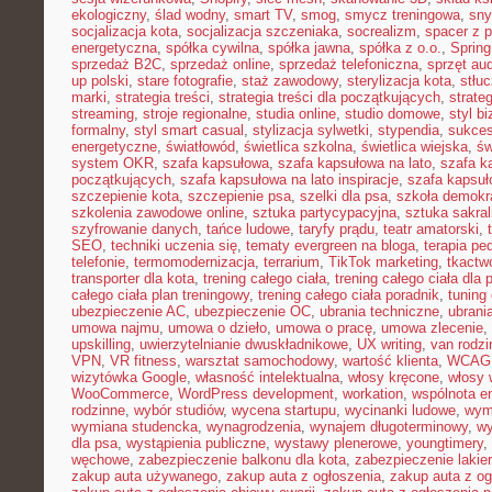
ekologiczny
,
ślad wodny
,
smart TV
,
smog
,
smycz treningowa
,
sny
socjalizacja kota
,
socjalizacja szczeniaka
,
socrealizm
,
spacer z 
energetyczna
,
spółka cywilna
,
spółka jawna
,
spółka z o.o.
,
Spring
sprzedaż B2C
,
sprzedaż online
,
sprzedaż telefoniczna
,
sprzęt au
up polski
,
stare fotografie
,
staż zawodowy
,
sterylizacja kota
,
stłu
marki
,
strategia treści
,
strategia treści dla początkujących
,
strateg
streaming
,
stroje regionalne
,
studia online
,
studio domowe
,
styl b
formalny
,
styl smart casual
,
stylizacja sylwetki
,
stypendia
,
sukces
energetyczne
,
światłowód
,
świetlica szkolna
,
świetlica wiejska
,
św
system OKR
,
szafa kapsułowa
,
szafa kapsułowa na lato
,
szafa k
początkujących
,
szafa kapsułowa na lato inspiracje
,
szafa kapsuł
szczepienie kota
,
szczepienie psa
,
szelki dla psa
,
szkoła demokr
szkolenia zawodowe online
,
sztuka partycypacyjna
,
sztuka sakra
szyfrowanie danych
,
tańce ludowe
,
taryfy prądu
,
teatr amatorski
,
SEO
,
techniki uczenia się
,
tematy evergreen na bloga
,
terapia pe
telefonie
,
termomodernizacja
,
terrarium
,
TikTok marketing
,
tkactw
transporter dla kota
,
trening całego ciała
,
trening całego ciała dla
całego ciała plan treningowy
,
trening całego ciała poradnik
,
tuning
ubezpieczenie AC
,
ubezpieczenie OC
,
ubrania techniczne
,
ubrania
umowa najmu
,
umowa o dzieło
,
umowa o pracę
,
umowa zlecenie
,
upskilling
,
uwierzytelnianie dwuskładnikowe
,
UX writing
,
van rodzi
VPN
,
VR fitness
,
warsztat samochodowy
,
wartość klienta
,
WCAG
wizytówka Google
,
własność intelektualna
,
włosy kręcone
,
włosy 
WooCommerce
,
WordPress development
,
workation
,
wspólnota e
rodzinne
,
wybór studiów
,
wycena startupu
,
wycinanki ludowe
,
wym
wymiana studencka
,
wynagrodzenia
,
wynajem długoterminowy
,
wy
dla psa
,
wystąpienia publiczne
,
wystawy plenerowe
,
youngtimery
,
węchowe
,
zabezpieczenie balkonu dla kota
,
zabezpieczenie lakie
zakup auta używanego
,
zakup auta z ogłoszenia
,
zakup auta z og