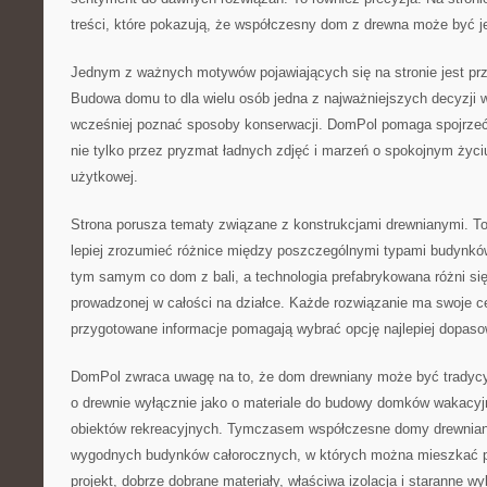
treści, które pokazują, że współczesny dom z drewna może być j
Jednym z ważnych motywów pojawiających się na stronie jest prz
Budowa domu to dla wielu osób jedna z najważniejszych decyzji w
wcześniej poznać sposoby konserwacji. DomPol pomaga spojrze
nie tylko przez pryzmat ładnych zdjęć i marzeń o spokojnym życiu
użytkowej.
Strona porusza tematy związane z konstrukcjami drewnianymi. To
lepiej zrozumieć różnice między poszczególnymi typami budynków
tym samym co dom z bali, a technologia prefabrykowana różni si
prowadzonej w całości na działce. Każde rozwiązanie ma swoje c
przygotowane informacje pomagają wybrać opcję najlepiej dopaso
DomPol zwraca uwagę na to, że dom drewniany może być tradycyj
o drewnie wyłącznie jako o materiale do budowy domków wakacyjny
obiektów rekreacyjnych. Tymczasem współczesne domy drewnian
wygodnych budynków całorocznych, w których można mieszkać pr
projekt, dobrze dobrane materiały, właściwa izolacja i staranne w