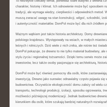
To niezwykle ciekawy temat, ponieważ stare budynki z drewna c
charakter, historię i klimat. Ich odnowienie może być sposobem n
tradycji, ale wymaga wiedzy, cierpliwości i odpowiednich metod. 
muszą zwracać uwagę na stan konstrukcji, wilgoć, szkodniki, izol
i autentyczność materiałów. DomPol może być dla nich źródłem 
Ważnym wątkiem jest także historia architektury. Domy drewnian
polskiego krajobrazu. Występowały na wsiach, w małych miastecz
leśnych i rolniczych. Dziś wiele z nich znika, ale rośnie też świ
DomPol pokazuje, że drewno to nie tylko materiał budowlany, ale 
stylu życia i regionalnej tożsamości. Dzięki temu serwis może za
inwestorów, lecz także osoby pasjonujące się architekturą, histori
DomPol może być również pomocny dla osób, które zastanawiają
inwestycją. Drewno jako surowiec odnawialny często pojawia się w
budownictwa. Oczywiście ekologiczność domu zależy od wielu czy
transportu, technologii produkcji, izolacji, sposobu ogrzewania, t
możliwości późniejszej modernizacji. Jednak budownictwo drew
kierunkiem dla osób, które szukają bardziej naturalnych rozwiązań