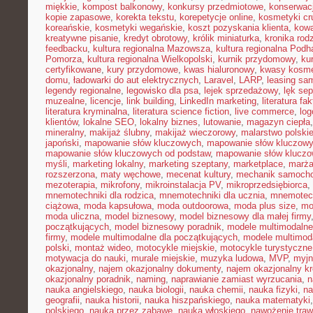
miękkie
,
kompost balkonowy
,
konkursy przedmiotowe
,
konserwac
kopie zapasowe
,
korekta tekstu
,
korepetycje online
,
kosmetyki cru
koreańskie
,
kosmetyki wegańskie
,
koszt pozyskania klienta
,
kowa
kreatywne pisanie
,
kredyt obrotowy
,
królik miniaturka
,
kronika rod
feedbacku
,
kultura regionalna Mazowsza
,
kultura regionalna Podh
Pomorza
,
kultura regionalna Wielkopolski
,
kurnik przydomowy
,
ku
certyfikowane
,
kury przydomowe
,
kwas hialuronowy
,
kwasy kosm
domu
,
ładowarki do aut elektrycznych
,
Laravel
,
LARP
,
leasing sa
legendy regionalne
,
legowisko dla psa
,
lejek sprzedażowy
,
lęk se
muzealne
,
licencje
,
link building
,
LinkedIn marketing
,
literatura fak
literatura kryminalna
,
literatura science fiction
,
live commerce
,
log
klientów
,
lokalne SEO
,
lokalny biznes
,
lutowanie
,
magazyn ciepła
mineralny
,
makijaż ślubny
,
makijaż wieczorowy
,
malarstwo polski
japoński
,
mapowanie słów kluczowych
,
mapowanie słów kluczowy
mapowanie słów kluczowych od podstaw
,
mapowanie słów kluczo
myśli
,
marketing lokalny
,
marketing szeptany
,
marketplace
,
marż
rozszerzona
,
maty węchowe
,
mecenat kultury
,
mechanik samoch
mezoterapia
,
mikrofony
,
mikroinstalacja PV
,
mikroprzedsiębiorca
,
mnemotechniki dla rodzica
,
mnemotechniki dla ucznia
,
mnemotech
ciążowa
,
moda kapsułowa
,
moda outdoorowa
,
moda plus size
,
mo
moda uliczna
,
model biznesowy
,
model biznesowy dla małej firmy
początkujących
,
model biznesowy poradnik
,
modele multimodalne
firmy
,
modele multimodalne dla początkujących
,
modele multimod
polski
,
montaż wideo
,
motocykle miejskie
,
motocykle turystyczne
motywacja do nauki
,
murale miejskie
,
muzyka ludowa
,
MVP
,
myjn
okazjonalny
,
najem okazjonalny dokumenty
,
najem okazjonalny kr
okazjonalny poradnik
,
naming
,
naprawianie zamiast wyrzucania
,
n
nauka angielskiego
,
nauka biologii
,
nauka chemii
,
nauka fizyki
,
na
geografii
,
nauka historii
,
nauka hiszpańskiego
,
nauka matematyki
polskiego
,
nauka przez zabawę
,
nauka włoskiego
,
nawożenie traw