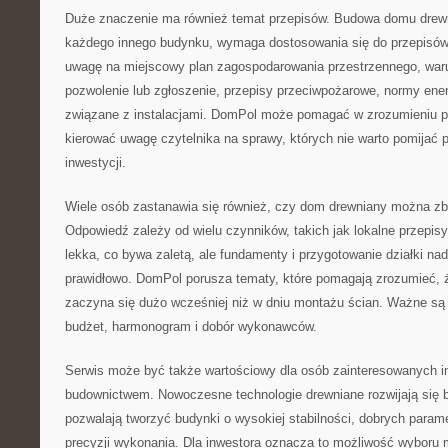
Duże znaczenie ma również temat przepisów. Budowa domu drewn
każdego innego budynku, wymaga dostosowania się do przepisów.
uwagę na miejscowy plan zagospodarowania przestrzennego, waru
pozwolenie lub zgłoszenie, przepisy przeciwpożarowe, normy en
związane z instalacjami. DomPol może pomagać w zrozumieniu p
kierować uwagę czytelnika na sprawy, których nie warto pomijać
inwestycji.
Wiele osób zastanawia się również, czy dom drewniany można zb
Odpowiedź zależy od wielu czynników, takich jak lokalne przepisy
lekka, co bywa zaletą, ale fundamenty i przygotowanie działki 
prawidłowo. DomPol porusza tematy, które pomagają zrozumieć, 
zaczyna się dużo wcześniej niż w dniu montażu ścian. Ważne są an
budżet, harmonogram i dobór wykonawców.
Serwis może być także wartościowy dla osób zainteresowanych 
budownictwem. Nowoczesne technologie drewniane rozwijają się 
pozwalają tworzyć budynki o wysokiej stabilności, dobrych parame
precyzji wykonania. Dla inwestora oznacza to możliwość wyboru m