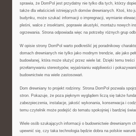
sprawia, że DomPol jest przydatny nie tylko dla tych, którzy dopi
także dla właścicieli istniejących domów drewnianych. Ktoś, kto 
budynku, może szukać informacji o impregnacji, wymianie elewacj
pleśni, walce z insektami, poprawie akustyki, montażu nowych ins
ogrzewania. Strona odpowiada więc na potrzeby różnych grup odb
W opisie strony DomPol warto podkreślić jej poradnikowy charakte
domach drewnianych nie tylko jako modnym trendzie, ale jako peł
budowlanej, która może służyć przez wiele lat. Dzięki temu treś
przełamywaniu stereotypów, wyjaśnianiu wątpliwości i pokazywan
budownictwie ma wiele zastosowań.
Dom drewniany to projekt rodzinny. Strona DomPol pozwala spojr
stron. Pokazuje, że poza pięknym wyglądem liczą się także fundam
zabezpieczenia, instalacje, jakość wykonania, konserwacja i codz
temu czytelnik może podejść do tematu spokojniej i bardziej świ
Wiele osób szukających informacji o budownictwie drewnianym c
upewnić się, czy taka technologia będzie dobra na polskie warun