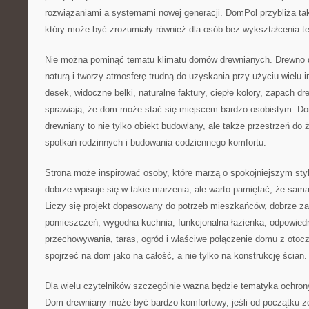
rozwiązaniami a systemami nowej generacji. DomPol przybliża ta
który może być zrozumiały również dla osób bez wykształcenia t
Nie można pominąć tematu klimatu domów drewnianych. Drewno da
naturą i tworzy atmosferę trudną do uzyskania przy użyciu wielu 
desek, widoczne belki, naturalne faktury, ciepłe kolory, zapach d
sprawiają, że dom może stać się miejscem bardzo osobistym. D
drewniany to nie tylko obiekt budowlany, ale także przestrzeń do 
spotkań rodzinnych i budowania codziennego komfortu.
Strona może inspirować osoby, które marzą o spokojniejszym sty
dobrze wpisuje się w takie marzenia, ale warto pamiętać, że sama
Liczy się projekt dopasowany do potrzeb mieszkańców, dobrze z
pomieszczeń, wygodna kuchnia, funkcjonalna łazienka, odpowiedni
przechowywania, taras, ogród i właściwe połączenie domu z ot
spojrzeć na dom jako na całość, a nie tylko na konstrukcję ścian.
Dla wielu czytelników szczególnie ważna będzie tematyka ochro
Dom drewniany może być bardzo komfortowy, jeśli od początku z