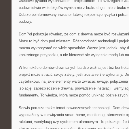
właściwe pytania wykonawcom i projektantom. To szczególnie wa
budownictwie wiele błędów wynika nie z braku chęci, ale z braku 
Dobrze poinformowany inwestor łatwiej rozpoznaje ryzyka i potrafi
budowy.
DomPol pokazuje również, że dom z drewna może być rozwiązani
Może to być dom pod miastem. Różnorodność technologii i projek
można wykorzystać na wiele sposobów. Ważne jest jednak, aby 
konkretnego przypadku, a nie kierować się wyłącznie modą lub na
W kontekście domów drewnianych bardzo ważna jest też kontrola
projekt może stracić swoje zalety, jeśli zostanie źle wykonany
czytelnikowi, na jakie elementy warto zwracać uwagę: połączenia
izolację, zabezpieczenie drewna, prowadzenie instalacji, wentylacj
fundamenty. To wiedza, która może pomóc uniknąć późniejszych
Serwis porusza także temat nowoczesnych technologii. Dom dre
wyposażony w rozwiązania smart home, monitoring, sterowanie o
roletami, wentylacją czy systemem alarmowym. To pokazuje, że 
stoi w opozycji do nowoczesności. Przeciwnie, może być jej części