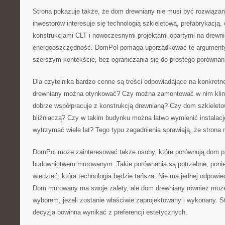
Strona pokazuje także, że dom drewniany nie musi być rozwiąza
inwestorów interesuje się technologią szkieletową, prefabrykacją,
konstrukcjami CLT i nowoczesnymi projektami opartymi na drewn
energooszczędność. DomPol pomaga uporządkować te argumenty 
szerszym kontekście, bez ograniczania się do prostego porównani
Dla czytelnika bardzo cenne są treści odpowiadające na konkretn
drewniany można otynkować? Czy można zamontować w nim klima
dobrze współpracuje z konstrukcją drewnianą? Czy dom szkielet
bliźniaczą? Czy w takim budynku można łatwo wymienić instalac
wytrzymać wiele lat? Tego typu zagadnienia sprawiają, że strona 
DomPol może zainteresować także osoby, które porównują dom p
budownictwem murowanym. Takie porównania są potrzebne, poni
wiedzieć, która technologia będzie tańsza. Nie ma jednej odpowied
Dom murowany ma swoje zalety, ale dom drewniany również moż
wyborem, jeżeli zostanie właściwie zaprojektowany i wykonany. 
decyzja powinna wynikać z preferencji estetycznych.