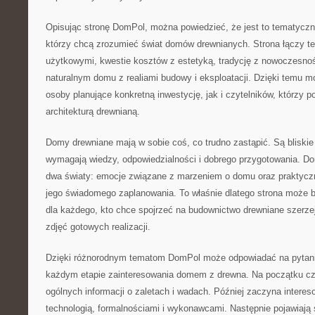
Opisując stronę DomPol, można powiedzieć, że jest to tematyczn
którzy chcą zrozumieć świat domów drewnianych. Strona łączy t
użytkowymi, kwestie kosztów z estetyką, tradycję z nowoczesnoś
naturalnym domu z realiami budowy i eksploatacji. Dzięki temu 
osoby planujące konkretną inwestycję, jak i czytelników, którzy po
architekturą drewnianą.
Domy drewniane mają w sobie coś, co trudno zastąpić. Są bliski
wymagają wiedzy, odpowiedzialności i dobrego przygotowania. D
dwa światy: emocje związane z marzeniem o domu oraz praktyczn
jego świadomego zaplanowania. To właśnie dlatego strona może
dla każdego, kto chce spojrzeć na budownictwo drewniane szerzej
zdjęć gotowych realizacji.
Dzięki różnorodnym tematom DomPol może odpowiadać na pytania
każdym etapie zainteresowania domem z drewna. Na początku cz
ogólnych informacji o zaletach i wadach. Później zaczyna interes
technologią, formalnościami i wykonawcami. Następnie pojawiają si