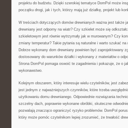
projektu do budżetu. Dzięki szerokiej tematyce DomPol może in
początku drogi, jak i tych, którzy mają już działkę, projekt lub ko
W treściach dotyczących domów drewnianych ważna jest także ja
drewniany jest odporny na wiatr? Czy szkielet może się odkszta
szkieletowym jest równie wytrzymały jak w murowanym? Czy kons
zmiany temperatur? Takie pytania są naturalne i warto szukać na 
Dobrze wykonany dom drewniany powinien być zaprojektowany zg
dostosowany do warunków działki i wykonany z materiałów o odp
Strona DomPol pomaga oswoić te zagadnienia i pokazuje, że o j
wykonawstwo.
Kolejnym obszarem, który interesuje wielu czytelników, jest zabe
jest jednym z najważniejszych czynników, które trzeba uwzględnić
użytkowaniu domu drewnianego. Odpowiednie rozwiązania technicz
szczelny dach, poprawnie wykonane obróbki, skuteczne odwodnien
pozwalają znacząco ograniczyć ryzyko problemów. DomPol porus
który może pomóc czytelnikom lepiej zrozumieć, że trwałość drewn