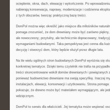
ocieplenie, okna, dach, elewację i wykończenie. Po wprowadzeni
nabierają konserwacja, naprawy, modernizacje i codzienna eksploa
z tych obszarów, tworząc praktyczną bazę treści.
DomPol można więc określić jako miejsce dla miłośników natural
pomaga zrozumieć, że dom drewniany może być zarówno piękny, ja
ale nowoczesny; przytulny, ale technicznie dopracowany; tradycyj
wymaganiami budowlanymi. Taka perspektywa jest cenna dla każd
decyzję i stworzyć dom, który będzie służył przez długie lata.
Na tle wielu ogólnych stron budowlanych DomPol wyróżnia się sku
konkretnej tematyce. Dzięki temu czytelnik nie trafia na przypadk
treści skoncentrowane wokół domów drewnianych i powiązanych z
ponieważ budownictwo drewniane ma swoją specyfikę. Inaczej myśli
instalacjach, elewacji, konserwacji i użytkowaniu. Strona pomaga z
pokazuje, że drewno może być materiałem wymagającym, ale jed
wdzięcznym.
DomPol to serwis dla właścicieli. Jej tematyka może wspierać os