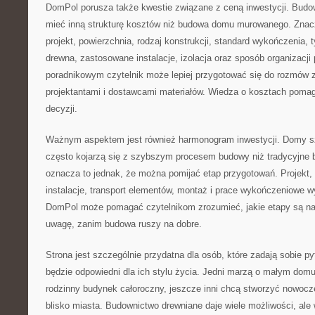
DomPol porusza także kwestie związane z ceną inwestycji. Bu
mieć inną strukturę kosztów niż budowa domu murowanego. Znac
projekt, powierzchnia, rodzaj konstrukcji, standard wykończenia,
drewna, zastosowane instalacje, izolacja oraz sposób organizacji 
poradnikowym czytelnik może lepiej przygotować się do rozmów
projektantami i dostawcami materiałów. Wiedza o kosztach pomag
decyzji.
Ważnym aspektem jest również harmonogram inwestycji. Domy sz
często kojarzą się z szybszym procesem budowy niż tradycyjne 
oznacza to jednak, że można pomijać etap przygotowań. Projekt,
instalacje, transport elementów, montaż i prace wykończeniowe 
DomPol może pomagać czytelnikom zrozumieć, jakie etapy są naj
uwagę, zanim budowa ruszy na dobre.
Strona jest szczególnie przydatna dla osób, które zadają sobie p
będzie odpowiedni dla ich stylu życia. Jedni marzą o małym domu 
rodzinny budynek całoroczny, jeszcze inni chcą stworzyć nowo
blisko miasta. Budownictwo drewniane daje wiele możliwości, a