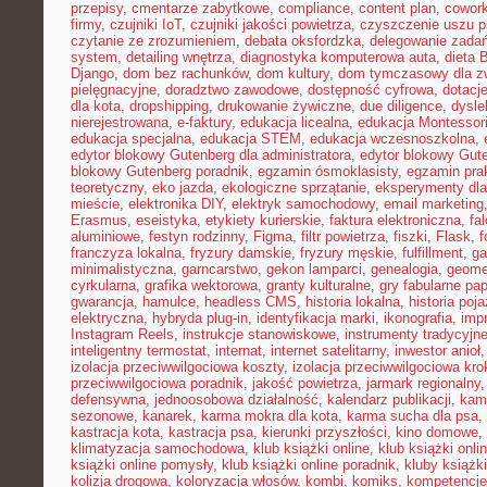
przepisy
,
cmentarze zabytkowe
,
compliance
,
content plan
,
cowork
firmy
,
czujniki IoT
,
czujniki jakości powietrza
,
czyszczenie uszu p
czytanie ze zrozumieniem
,
debata oksfordzka
,
delegowanie zada
system
,
detailing wnętrza
,
diagnostyka komputerowa auta
,
dieta
Django
,
dom bez rachunków
,
dom kultury
,
dom tymczasowy dla zw
pielęgnacyjne
,
doradztwo zawodowe
,
dostępność cyfrowa
,
dotacje
dla kota
,
dropshipping
,
drukowanie żywiczne
,
due diligence
,
dysle
nierejestrowana
,
e-faktury
,
edukacja licealna
,
edukacja Montessor
edukacja specjalna
,
edukacja STEM
,
edukacja wczesnoszkolna
,
edytor blokowy Gutenberg dla administratora
,
edytor blokowy Gute
blokowy Gutenberg poradnik
,
egzamin ósmoklasisty
,
egzamin pra
teoretyczny
,
eko jazda
,
ekologiczne sprzątanie
,
eksperymenty dla
mieście
,
elektronika DIY
,
elektryk samochodowy
,
email marketing
Erasmus
,
eseistyka
,
etykiety kurierskie
,
faktura elektroniczna
,
fa
aluminiowe
,
festyn rodzinny
,
Figma
,
filtr powietrza
,
fiszki
,
Flask
,
f
franczyza lokalna
,
fryzury damskie
,
fryzury męskie
,
fulfillment
,
g
minimalistyczna
,
garncarstwo
,
gekon lamparci
,
genealogia
,
geomet
cyrkularna
,
grafika wektorowa
,
granty kulturalne
,
gry fabularne pa
gwarancja
,
hamulce
,
headless CMS
,
historia lokalna
,
historia poj
elektryczna
,
hybryda plug-in
,
identyfikacja marki
,
ikonografia
,
impr
Instagram Reels
,
instrukcje stanowiskowe
,
instrumenty tradycyjn
inteligentny termostat
,
internat
,
internet satelitarny
,
inwestor anioł
izolacja przeciwwilgociowa koszty
,
izolacja przeciwwilgociowa kro
przeciwwilgociowa poradnik
,
jakość powietrza
,
jarmark regionalny
defensywna
,
jednoosobowa działalność
,
kalendarz publikacji
,
kam
sezonowe
,
kanarek
,
karma mokra dla kota
,
karma sucha dla psa
,
kastracja kota
,
kastracja psa
,
kierunki przyszłości
,
kino domowe
,
klimatyzacja samochodowa
,
klub książki online
,
klub książki onli
książki online pomysły
,
klub książki online poradnik
,
kluby książki
kolizja drogowa
,
koloryzacja włosów
,
kombi
,
komiks
,
kompetencje