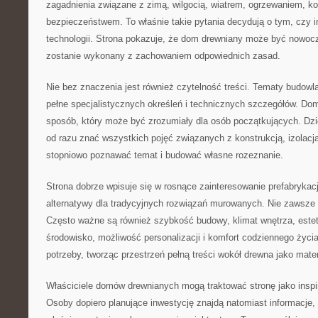
zagadnienia związane z zimą, wilgocią, wiatrem, ogrzewaniem, kos
bezpieczeństwem. To właśnie takie pytania decydują o tym, czy i
technologii. Strona pokazuje, że dom drewniany może być nowoc
zostanie wykonany z zachowaniem odpowiednich zasad.
Nie bez znaczenia jest również czytelność treści. Tematy budow
pełne specjalistycznych określeń i technicznych szczegółów. Do
sposób, który może być zrozumiały dla osób początkujących. Dzię
od razu znać wszystkich pojęć związanych z konstrukcją, izolacj
stopniowo poznawać temat i budować własne rozeznanie.
Strona dobrze wpisuje się w rosnące zainteresowanie prefabrykac
alternatywy dla tradycyjnych rozwiązań murowanych. Nie zawsze 
Często ważne są również szybkość budowy, klimat wnętrza, este
środowisko, możliwość personalizacji i komfort codziennego życ
potrzeby, tworząc przestrzeń pełną treści wokół drewna jako mate
Właściciele domów drewnianych mogą traktować stronę jako inspir
Osoby dopiero planujące inwestycję znajdą natomiast informacje