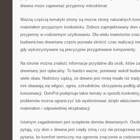
drewna może zapewniać przyjemny mikroklimat.
Ważną częścią tematyki strony są mocne strony naturalnych konst
materiałem przyjaznym środowisku. Dobrze zaprojektowany dom
przyjemny w codziennym użytkowaniu. Dla wielu inwestorów znac
budownictwo drewniane często pozwala skrócić czas realizacji in
gdy wykorzystywane są precyzyjnie przygotowane komponenty.
Na stronie można znaleźć informacje przydatne dla osób, które z
drewniany jest opłacalny. To bardzo ważne, ponieważ wokół budo
wiele obaw. Niektórzy sądzą, że drewno jest mniej trwałe niż tra
inni obawiają się wilgoci, ognia, szkodników, skrzypienia podłóg 
konserwacji. DomPol podejmuje takie tematy w sposób konkretny,
problemów można ograniczyć lub wyeliminować dzięki właściwemu
materiałom i odpowiedniej eksploatacji.
Istotnym zagadnieniem jest ocieplenie domów drewnianych. Osob
pytają, czy dom z drewna jest ciepły zimą i czy nie przegrzewa si
pytania, bo komfort termiczny ma ogromne znaczenie w codzien