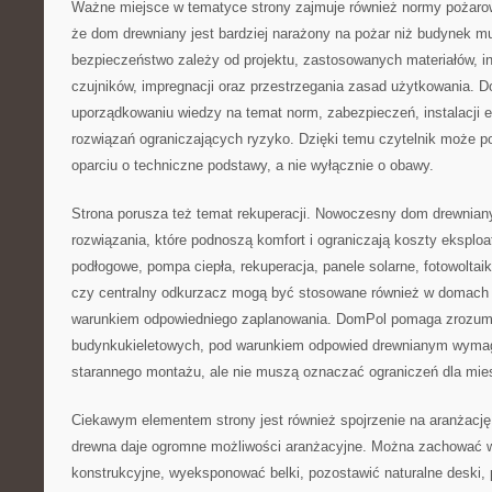
Ważne miejsce w tematyce strony zajmuje również normy pożarow
że dom drewniany jest bardziej narażony na pożar niż budynek m
bezpieczeństwo zależy od projektu, zastosowanych materiałów, in
czujników, impregnacji oraz przestrzegania zasad użytkowania
uporządkowaniu wiedzy na temat norm, zabezpieczeń, instalacji 
rozwiązań ograniczających ryzyko. Dzięki temu czytelnik może 
oparciu o techniczne podstawy, a nie wyłącznie o obawy.
Strona porusza też temat rekuperacji. Nowoczesny dom drewni
rozwiązania, które podnoszą komfort i ograniczają koszty eksploa
podłogowe, pompa ciepła, rekuperacja, panele solarne, fotowoltaik
czy centralny odkurzacz mogą być stosowane również w domach 
warunkiem odpowiedniego zaplanowania. DomPol pomaga zrozumie
budynkukieletowych, pod warunkiem odpowied drewnianym wymaga
starannego montażu, ale nie muszą oznaczać ograniczeń dla mi
Ciekawym elementem strony jest również spojrzenie na aranżac
drewna daje ogromne możliwości aranżacyjne. Można zachować 
konstrukcyjne, wyeksponować belki, pozostawić naturalne deski,