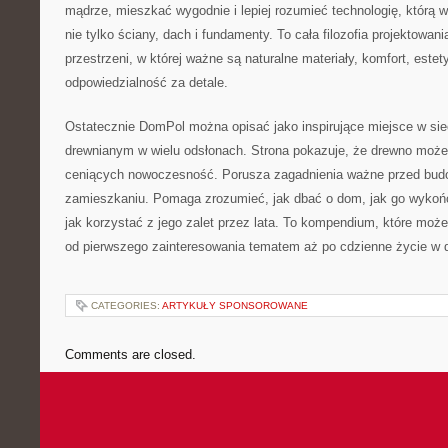
mądrze, mieszkać wygodnie i lepiej rozumieć technologię, którą 
nie tylko ściany, dach i fundamenty. To cała filozofia projektowan
przestrzeni, w której ważne są naturalne materiały, komfort, estety
odpowiedzialność za detale.
Ostatecznie DomPol można opisać jako inspirujące miejsce w s
drewnianym w wielu odsłonach. Strona pokazuje, że drewno może
ceniących nowoczesność. Porusza zagadnienia ważne przed budową
zamieszkaniu. Pomaga zrozumieć, jak dbać o dom, jak go wykońc
jak korzystać z jego zalet przez lata. To kompendium, które moż
od pierwszego zainteresowania tematem aż po cdzienne życie w
CATEGORIES:
ARTYKUŁY SPONSOROWANE
Comments are closed.