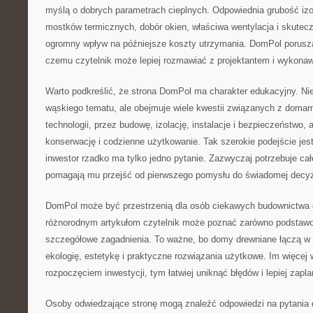
myślą o dobrych parametrach cieplnych. Odpowiednia grubość izol
mostków termicznych, dobór okien, właściwa wentylacja i skutec
ogromny wpływ na późniejsze koszty utrzymania. DomPol porusza 
czemu czytelnik może lepiej rozmawiać z projektantem i wykona
Warto podkreślić, że strona DomPol ma charakter edukacyjny. Nie
wąskiego tematu, ale obejmuje wiele kwestii związanych z doma
technologii, przez budowę, izolację, instalacje i bezpieczeństwo,
konserwację i codzienne użytkowanie. Tak szerokie podejście jes
inwestor rzadko ma tylko jedno pytanie. Zazwyczaj potrzebuje całej
pomagają mu przejść od pierwszego pomysłu do świadomej decyz
DomPol może być przestrzenią dla osób ciekawych budownictwa 
różnorodnym artykułom czytelnik może poznać zarówno podstawowe
szczegółowe zagadnienia. To ważne, bo domy drewniane łączą w s
ekologię, estetykę i praktyczne rozwiązania użytkowe. Im więcej
rozpoczęciem inwestycji, tym łatwiej uniknąć błędów i lepiej zapl
Osoby odwiedzające stronę mogą znaleźć odpowiedzi na pytania 