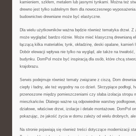
kamieniem, szkłem, metalem lub jasnymi tynkami. Można też stw
drewno jest tylko subtelnym tłem dla nowoczesnego wyposażenia
budownictwo drewniane może być elastyczne.
Dla wielu użytkowników ważna będzie również tematyka drzwi. Z
może wyglądać bardzo różnie. Może mieć klasyczną drewnianą e
łączącą kilka materiałów, tynk, okładzinę, deski opalane, kamień
Dobór elewacji wpływa nie tylko na wygląd, ale także na trwałość,
budynku. DomPol może być inspiracją dla osób, które chcą stw
krajobrazu.
Serwis podejmuje również tematy związane z ciszą. Dom drewnian
ciepły i ładny, ale też wygodny na co dzień. Skrzypiące podłogi, ha
przenoszone między pomieszczeniami czy słaba izolacja stropu
mieszkańców. Dlatego ważne są odpowiednie warstwy podłogowe,
działowe, właściwe drzwi, izolacje i detale montażowe. DomPol o
pokazując, że jakość życia w domu zależy od wielu drobnych, ale
Na stronie pojawiają się również treści dotyczące modernizacji 