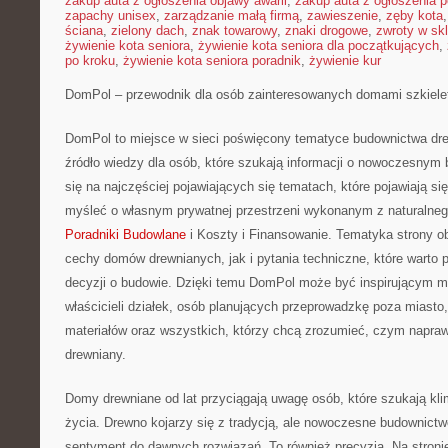
zakup auta z ogłoszenia objawy awarii
,
zakup auta z ogłoszenia p
zapachy unisex
,
zarządzanie małą firmą
,
zawieszenie
,
zęby kota
ściana
,
zielony dach
,
znak towarowy
,
znaki drogowe
,
zwroty w skl
żywienie kota seniora
,
żywienie kota seniora dla początkujących
,
po kroku
,
żywienie kota seniora poradnik
,
żywienie kur
DomPol – przewodnik dla osób zainteresowanych domami szkiel
DomPol to miejsce w sieci poświęcony tematyce budownictwa dre
źródło wiedzy dla osób, które szukają informacji o nowoczesnym 
się na najczęściej pojawiających się tematach, które pojawiają s
myśleć o własnym prywatnej przestrzeni wykonanym z naturalne
Poradniki Budowlane
i Koszty i Finansowanie. Tematyka strony o
cechy domów drewnianych, jak i pytania techniczne, które warto
decyzji o budowie. Dzięki temu DomPol może być inspirującym m
właścicieli działek, osób planujących przeprowadzkę poza miasto
materiałów oraz wszystkich, którzy chcą zrozumieć, czym napra
drewniany.
Domy drewniane od lat przyciągają uwagę osób, które szukają kl
życia. Drewno kojarzy się z tradycją, ale nowoczesne budownictwo
sentyment do dawnych rozwiązań. To również precyzja. Na stro