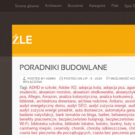
Archiwum
Buczenie
Kategorie
Pisk
Strona główna
Spis T
ŹLE
PORADNIKI BUDOWLANE
POSTED BY ADMIN
POSTED ON LIP - 9 - 2026
MOŻLIWOŚĆ K
WYŁĄCZONA
Tagi:
ADHD w szkole
,
Adobe XD
,
adopcja kota
,
adopcja psa
,
agam
studencki
,
akwarium morskie
,
akwarium słodkowodne
,
akwarysty
psa
,
Allegro
,
Amazon
,
analiza kolorystyczna
,
analiza konkurencji
bibliotek
,
architektura drewniana
,
archiwa rodzinne
,
Arduino
,
assis
audyt energetyczny domu
,
audyt SEO
,
audyt zużycia energii
,
aud
audyt zużycia energii poradnik
,
auta dostawcze
,
automatyka gar
badanie satysfakcji
,
bank tematów na bloga
,
barber
,
behawiorysta
benefity pracownicze
,
bezpieczeństwo hulajnogi
,
bezpieczeństwo 
Wi-Fi
,
biblioteka szkolna
,
biblioteki lokalne
,
botoks
,
bunkry
,
buty 
carsharing miejski
,
ceramidy
,
chomik
,
choroby odkleszczowe
,
chó
ciasta bez pieczenia dla początkujących
,
ciasta bez pieczenia p