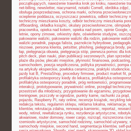
początkujących
,
nawożenie trawnika krok po kroku
,
nawożenie tra
net-billing
,
newsletter
,
niacynamid
,
notatki Cornell
,
obróbka zdjęć
,
obsługa posprzedażowa
,
ochrona marki
,
ochrona przeciwsłonecz
ocieplenie poddasza
,
oczyszczacz powietrza
,
odbiór techniczny 
techniczny mieszkania koszty
,
odbiór techniczny mieszkania por
offboarding
,
okładka książki
,
okulary przeciwsłoneczne
,
olimpiady
pracownika
,
opieka nad kotem
,
opieka nad psem
,
opinie Google
,
letnie
,
opony zimowe
,
orkiestry dęte
,
oświetlenie studyjne
,
oszczę
pakowanie walizki
,
pakowanie walizki dla rodzin
,
pakowanie waliz
walizki poradnik
,
papuga falista
,
paznokcie hybrydowe
,
pedagogik
niszowe
,
persona klienta
,
petsitter
,
phishing
,
pielęgnacja brody
,
pi
łap
,
pielęgnacja obuwia
,
pielęgnacja stóp
,
pierwsza pomoc dla kot
pitch deck
,
plan nauki
,
plan publikacji sezonowych
,
plan sprzedaż
plaże dla psów
,
plecaki miejskie
,
płynność finansowa
,
podcasting
samochodem
,
poezja współczesna
,
polityka prywatności
,
pompa c
na artykuły eksperckie
,
powłoka ceramiczna
,
praktyki studenckie
jazdy kat B
,
PrestaShop
,
procedury firmowe
,
product market fit
,
p
profilaktyka osteoporozy kiedy do lekarza
,
profilaktyka osteoporo
profilaktyka osteoporozy poradnik
,
próg rentowności
,
programowani
interakcji
,
prototypowanie
,
prywatność online
,
przegląd techniczny
przestrzeń dla młodzieży
,
przygotowanie do egzaminu
,
przygotow
treningowe
,
pszczoły w ogrodzie
,
punkty karne
,
rachunki za prąd
,
pojazdu
,
Raspberry Pi
,
raty online
,
recenzje książek
,
recykling te
redakcja tekstu
,
regulamin sklepu
,
reklama lokalna
,
reklamacje
,
r
klientów
,
rekrutacja zdalna
,
renowacja kamienic
,
reportaż
,
resear
wody
,
retinol
,
rewitalizacja rynku
,
rezydencje artystyczne
,
robotyk
akwariowe
,
router domowy
,
rower cargo
,
rozrząd
,
rozszerzona rze
rzemiosło artystyczne
,
samochód rodzinny
,
samochód używany
,
samochody miejskie
,
second hand
,
segmentacja klientów
,
self-pu
sesja wizerunkowa
,
Shopify
,
sieć mesh
,
skanowanie 3D
,
skład ks