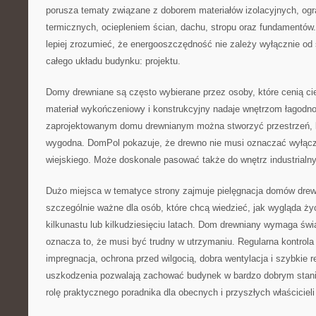
porusza tematy związane z doborem materiałów izolacyjnych, o
termicznych, ociepleniem ścian, dachu, stropu oraz fundamentów
lepiej zrozumieć, że energooszczędność nie zależy wyłącznie od
całego układu budynku: projektu.
Domy drewniane są często wybierane przez osoby, które cenią ci
materiał wykończeniowy i konstrukcyjny nadaje wnętrzom łagodn
zaprojektowanym domu drewnianym można stworzyć przestrzeń, k
wygodna. DomPol pokazuje, że drewno nie musi oznaczać wyłączni
wiejskiego. Może doskonale pasować także do wnętrz industrialn
Dużo miejsca w tematyce strony zajmuje pielęgnacja domów drew
szczególnie ważne dla osób, które chcą wiedzieć, jak wygląda ży
kilkunastu lub kilkudziesięciu latach. Dom drewniany wymaga świ
oznacza to, że musi być trudny w utrzymaniu. Regularna kontrola
impregnacja, ochrona przed wilgocią, dobra wentylacja i szybkie 
uszkodzenia pozwalają zachować budynek w bardzo dobrym stani
rolę praktycznego poradnika dla obecnych i przyszłych właściciel