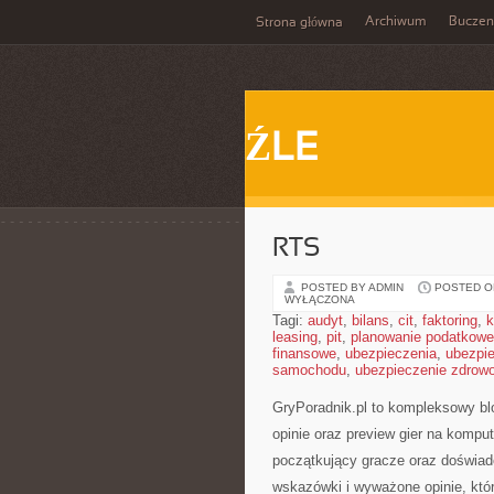
Archiwum
Buczen
Strona główna
ŹLE
RTS
POSTED BY ADMIN
POSTED ON
WYŁĄCZONA
Tagi:
audyt
,
bilans
,
cit
,
faktoring
,
k
leasing
,
pit
,
planowanie podatkowe
finansowe
,
ubezpieczenia
,
ubezpi
samochodu
,
ubezpieczenie zdrow
GryPoradnik.pl to kompleksowy blo
opinie oraz preview gier na komput
początkujący gracze oraz doświad
wskazówki i wyważone opinie, któ