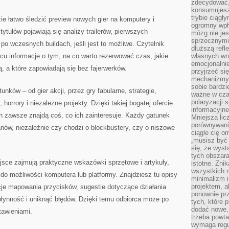
zdecydować,
konsumujesz 
trybie ciągł
zie łatwo śledzić preview nowych gier na komputery i
ogromny wpł
tułów pojawiają się analizy trailerów, pierwszych
mózg nie je
sprzecznymi
 po wczesnych buildach, jeśli jest to możliwe. Czytelnik
dłuższą refl
cu informacje o tym, na co warto rezerwować czas, jakie
własnych wn
emocjonalni
, a które zapowiadają się bez fajerwerków.
przyjrzeć si
mechanizmy s
sobie bardzi
unków – od gier akcji, przez gry fabularne, strategie,
ważne w cza
polaryzacji
horrory i niezależne projekty. Dzięki takiej bogatej ofercie
informacyjn
h zawsze znajdą coś, co ich zainteresuje. Każdy gatunek
Mniejsza lic
porównywania
nów, niezależnie czy chodzi o blockbustery, czy o niszowe
ciągle cię o
„musisz być
się, że wys
tych obszara
jsce zajmują praktyczne wskazówki sprzętowe i artykuły,
istotne. Zni
wszystkich m
do możliwości komputera lub platformy. Znajdziesz tu opisy
minimalizm i
projektem, a
cje mapowania przycisków, sugestie dotyczące działania
ponownie prz
płynność i uniknąć błędów. Dzięki temu odbiorca może po
tych, które 
dodać nowe,
tawieniami.
trzeba powta
wymaga regul