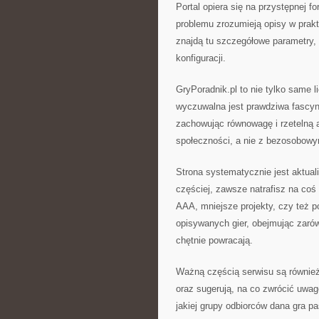
Portal opiera się na przystępnej 
problemu zrozumieją opisy w prak
znajdą tu szczegółowe parametry, 
konfiguracji.
GryPoradnik.pl to nie tylko same li
wyczuwalna jest prawdziwa fascyna
zachowując równowagę i rzetelną a
społeczności, a nie z bezosobow
Strona systematycznie jest aktual
częściej, zawsze natrafisz na coś
AAA, mniejsze projekty, czy też 
opisywanych gier, obejmując zarów
chętnie powracają.
Ważną częścią serwisu są równie
oraz sugerują, na co zwrócić uwag
jakiej grupy odbiorców dana gra pa