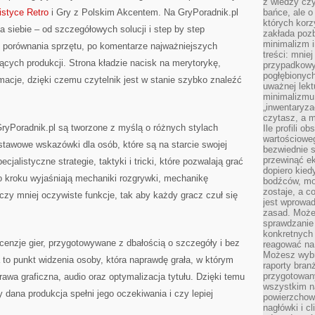
z wiedzy czy
istyce Retro
i Gry z Polskim Akcentem. Na GryPoradnik.pl
bańce, ale o
których kor
a siebie – od szczegółowych solucji i step by step
zakłada pozb
minimalizm i
z porównania sprzętu, po komentarze najważniejszych
treści: mniej
cych produkcji. Strona kładzie nacisk na merytorykę,
przypadkowy
pogłębionych
rmacje, dzięki czemu czytelnik jest w stanie szybko znaleźć
uważnej lek
minimalizmu 
„inwentaryzac
czytasz, a m
GryPoradnik.pl są tworzone z myślą o różnych stylach
Ile profili o
wartościoweg
stawowe wskazówki dla osób, które są na starcie swojej
bezwiednie s
przewinąć e
cjalistyczne strategie, taktyki i tricki, które pozwalają grać
dopiero kie
 po kroku wyjaśniają mechaniki rozgrywki, mechanikę
bodźców, mo
zostaje, a 
zy mniej oczywiste funkcje, tak aby każdy gracz czuł się
jest wprowad
zasad. Może
sprawdzanie
konkretnych
nzje gier, przygotowywane z dbałością o szczegóły i bez
reagować na
Możesz wybr
to punkt widzenia osoby, która naprawdę grała, w którym
raporty bran
przygotowa
awa graficzna, audio oraz optymalizacja tytułu. Dzięki temu
wszystkim na
 dana produkcja spełni jego oczekiwania i czy lepiej
powierzchown
nagłówki i c