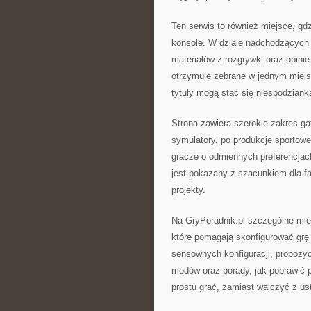
Ten serwis to również miejsce, gd
konsole. W dziale nadchodzących ty
materiałów z rozgrywki oraz opinie
otrzymuje zebrane w jednym miejs
tytuły mogą stać się niespodzianką
Strona zawiera szerokie zakres gat
symulatory, po produkcje sportowe, 
gracze o odmiennych preferencjac
jest pokazany z szacunkiem dla fa
projekty.
Na GryPoradnik.pl szczególne mie
które pomagają skonfigurować grę 
sensownych konfiguracji, propozy
modów oraz porady, jak poprawić 
prostu grać, zamiast walczyć z us