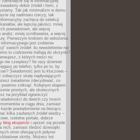
 zamknięcie się w informacyjnej
 świadomy dobór źródeł i form, z
zystamy. Tak jak minimalizm w domu
ycie się nadmiaru rzeczy, tak
nformacyjny zachęca do selekcji
 kanałów, ale lepszej jakości; mniej
ch powiadomień, ale więcej
 analiz; mniej scrollowania, a więcej
tury. Pierwszym krokiem do wdrożenia
informacyjnego jest zrobienie
ji” swoich źródeł: ilu newsletterów nie
imo to codziennie trafiają do skrzynki?
bserwujesz, z których treści nic
o nie czerpiesz? Ile razy dziennie
ięgasz po telefon, tylko po to, by
kran? Świadomość jest tu kluczowa –
dy zobaczysz skalę napływających
żesz świadomie zdecydować, co
co powinno zniknąć. Kolejnym etapem
zenie prostych, ale skutecznych
sz na przykład ograniczyć
 wiadomości do dwóch czy trzech
 momentów w ciągu dnia, zamiast
 każde powiadomienie na bieżąco.
ać kilka zaufanych źródeł wiedzy –
żowe, rzetelne portale, dobrze
ny
blog ekspercki
i oprzeć się przede
 nich, zamiast śledzić dziesiątki
ych stron oferujących jedynie
lickbaitowe skróty. Możesz też