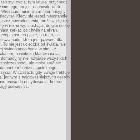
 ten styl życia, tym łatwiej przychodzi
anie tego, co jest naprawdę warte
. Wreszcie, minimalizm informacyjny
lacyjny. Kiedy nie jesteś nieustannie
 przez powiadomienia, możesz głębiej
ię w rozmowy, słuchając drugiej osoby
iast zerkać co chwilę na ekran.
ęcej czasu na pasje, na ruch, na
wórczą nudę, która jest paliwem dla
. To nie jest ucieczka od świata, ale
iej świadomego bycia w nim – z
ałasem, a większą klarownością.
nformacyjny nie rozwiąże wszystkich
spółczesności, ale może stać się
ndamentem bardziej spokojnego,
życia. W czasach, gdy uwagę traktuje
tę, jednym z najodważniejszych gestów
anie prawa do decydowania, komu i
agę poświęcisz.