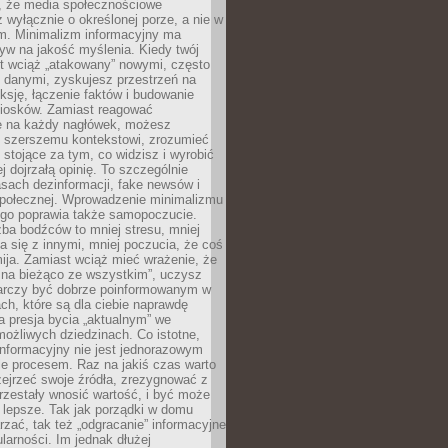
 że media społecznościowe
wyłącznie o określonej porze, a nie w
ym. Minimalizm informacyjny ma
yw na jakość myślenia. Kiedy twój
st wciąż „atakowany” nowymi, często
 danymi, zyskujesz przestrzeń na
eksję, łączenie faktów i budowanie
iosków. Zamiast reagować
e na każdy nagłówek, możesz
ę szerszemu kontekstowi, zrozumieć
tojące za tym, co widzisz i wyrobić
ej dojrzałą opinię. To szczególnie
sach dezinformacji, fake newsów i
 społecznej. Wprowadzenie minimalizmu
ego poprawia także samopoczucie.
zba bodźców to mniej stresu, mniej
 się z innymi, mniej poczucia, że coś
mija. Zamiast wciąż mieć wrażenie, że
 na bieżąco ze wszystkim”, uczysz
tarczy być dobrze poinformowanym w
ch, które są dla ciebie naprawdę
ka presja bycia „aktualnym” we
ożliwych dziedzinach. Co istotne,
nformacyjny nie jest jednorazowym
le procesem. Raz na jakiś czas warto
ejrzeć swoje źródła, zrezygnować z
przestały wnosić wartość, i być może
 lepsze. Tak jak porządki w domu
rzać, tak też „odgracanie” informacyjne
arności. Im jednak dłużej