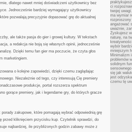
praktykujesz
formie, dlatego nawet mniej doświadczeni użytkownicy bez
ci rozpoznaw
tyce. Jednocześnie bardziej wymagający użytkownicy
twojej uwagi
ma wymiar re
które pozwalają precyzyjnie dopasować grę do aktualnej
rozproszony
angażować s
uważnie, zam
Zyskujesz wi
czby, ale także pasja do gier i growej kultury. W tekstach
naturę, na t
kreatywności
cja, a redakcja nie boją się własnych opinii, jednocześnie
wybór bardz
mniejszym h
nalizę. Dzięki temu fan gier ma poczucie, że czyta głos
Minimalizm i
ym marketingiem.
problemów w
solidnym fu
sensownego 
izowana o kolejne zapowiedzi, dzięki czemu zaglądając
się jak walu
jest odzysk
 nowego. Niezależnie od tego, czy interesują Cię premiery
czemu tę uw
ponadczasowe produkcje, portal rozszerza spektrum
no gorące premiery, jak i legendarne gry, do których gracze
ż porady zakupowe, które pomagają wybrać odpowiednią grę
ę przed kliknięciem przycisku kup. Czytelnik sprawdzi, do
suje najbardziej, ile przybliżonych godzin zabawy może z