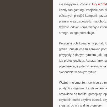
się rozgrywką. Zobacz:
Gry w Styl
każdy fan gamingu znajdzie coś dl
opisanych przejść kampanii, prze
premier oraz zapowiedzi nadchodzą
łatwość odbioru oraz bieżące info
stringe, czego potrzebuje.
Poradniki publikowane na portalu 
grania. Znajdziesz tu zarówno pod
przygody z danym tytułem, jak i spe
jak profesjonalista. Autorzy krok
pojedynków, systemy levelowania c
swobodnie w nowym tytule.
Ważnym elementem serwisu są rece
pustych sloganów. Każda recenzja 
omawiane są fabuła, gameplay, opr
czytelnik może szybko ocenić, czy
sięgnąć po nią w dniu premiery.