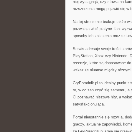
niej wyciągnąć, czy stawia na kamp
rozszerzenia mogą pojawić się w t
Na tej stronie nie brakuje także 
pozwalają wbić platynę. fani wyz
sposoby ich zaliczenia oraz sztucz
Serwis adresuje swoje treści zaró
PlayStation, Xbox czy Nintendo. Dz
recenzje, które są dopasowane do 
wskazuje niuanse między różnymi w
GryPoradnik.pl to idealny punkt st
to, w co zanurzyć się samemu, a 
Ci poznawać niszowe hity, a wska
satysfakcjonująca.
Portal nieustannie się rozwija, do
graczy. aktualne zapowiedzi, kome
że GryPoradnik.pl staje się przewo