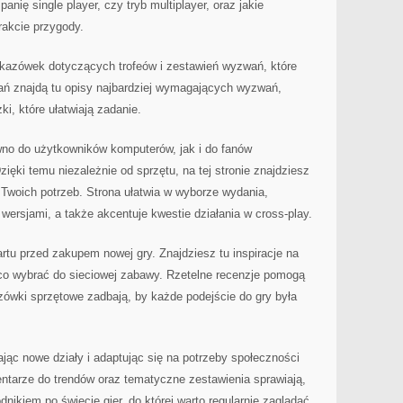
anię single player, czy tryb multiplayer, oraz jakie
rakcie przygody.
wskazówek dotyczących trofeów i zestawień wyzwań, które
wań znajdą tu opisy najbardziej wymagających wyzwań,
ki, które ułatwiają zadanie.
wno do użytkowników komputerów, jak i do fanów
ięki temu niezależnie od sprzętu, na tej stronie znajdziesz
Twoich potrzeb. Strona ułatwia w wyborze wydania,
ersjami, a także akcentuje kwestie działania w cross-play.
artu przed zakupem nowej gry. Znajdziesz tu inspiracje na
co wybrać do sieciowej zabawy. Rzetelne recenzje pomogą
zówki sprzętowe zadbają, by każde podejście do gry była
dając nowe działy i adaptując się na potrzeby społeczności
ntarze do trendów oraz tematyczne zestawienia sprawiają,
dnikiem po świecie gier, do której warto regularnie zaglądać.