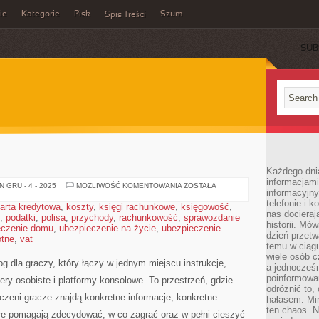
ie
Kategorie
Pisk
Szum
Spis Treści
SUB
Każdego dni
informacjami
RTS
 GRU - 4 - 2025
MOŻLIWOŚĆ KOMENTOWANIA
ZOSTAŁA
informacyjn
telefonie i k
arta kredytowa
,
koszty
,
księgi rachunkowe
,
księgowość
,
nas docieraj
,
podatki
,
polisa
,
przychody
,
rachunkowość
,
sprawozdanie
historii. Mó
eczenie domu
,
ubezpieczenie na życie
,
ubezpieczenie
dzień przetw
otne
,
vat
temu w ciągu
wiele osób c
g dla graczy, który łączy w jednym miejscu instrukcje,
a jednocześn
poinformowa
ery osobiste i platformy konsolowe. To przestrzeń, gdzie
odróżnić to,
czeni gracze znajdą konkretne informacje, konkretne
hałasem. Mi
ten chaos. N
re pomagają zdecydować, w co zagrać oraz w pełni cieszyć