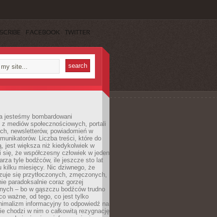
SCRIBE
FACEBOOK
TWITTER
a jesteśmy bombardowani
 z mediów społecznościowych, portali
ych, newsletterów, powiadomień w
omunikatorów. Liczba treści, które do
ą, jest większa niż kiedykolwiek w
wi się, że współczesny człowiek w jeden
arza tyle bodźców, ile jeszcze sto lat
 kilku miesięcy. Nic dziwnego, że
zuje się przytłoczonych, zmęczonych,
ie paradoksalnie coraz gorzej
nych – bo w gąszczu bodźców trudno
 co ważne, od tego, co jest tylko
nimalizm informacyjny to odpowiedź na
ie chodzi w nim o całkowitą rezygnację