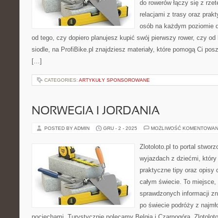
do rowerów łączy się z rzet
relacjami z trasy oraz pra
osób na każdym poziomie d
od tego, czy dopiero planujesz kupić swój pierwszy rower, czy o
siodle, na ProfiBike.pl znajdziesz materiały, które pomogą Ci po
[…]
CATEGORIES:
ARTYKUŁY SPONSOROWANE
NORWEGIA I JORDANIA
POSTED BY ADMIN
GRU - 2 - 2025
MOŻLIWOŚĆ KOMENTOWAN
Zlotoloto.pl to portal stwo
wyjazdach z dziećmi, który 
praktyczne tipy oraz opisy
całym świecie. To miejsce,
sprawdzonych informacji z
po świecie podróży z najmł
pociechami. Turystycznie polecamy Belgia i Czarnogóra. Zlotoloto