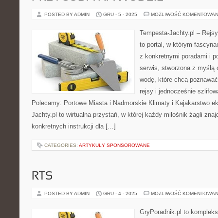
POSTED BY ADMIN
GRU - 5 - 2025
MOŻLIWOŚĆ KOMENTOWAN
Tempesta-Jachty.pl – Rejsy
to portal, w którym fascyn
z konkretnymi poradami i p
serwis, stworzona z myślą
wodę, które chcą poznawać
rejsy i jednocześnie szlifo
Polecamy: Portowe Miasta i Nadmorskie Klimaty i Kajakarstwo e
Jachty.pl to wirtualna przystań, w której każdy miłośnik żagli znaj
konkretnych instrukcji dla […]
CATEGORIES:
ARTYKUŁY SPONSOROWANE
RTS
POSTED BY ADMIN
GRU - 4 - 2025
MOŻLIWOŚĆ KOMENTOWAN
GryPoradnik.pl to kompleks