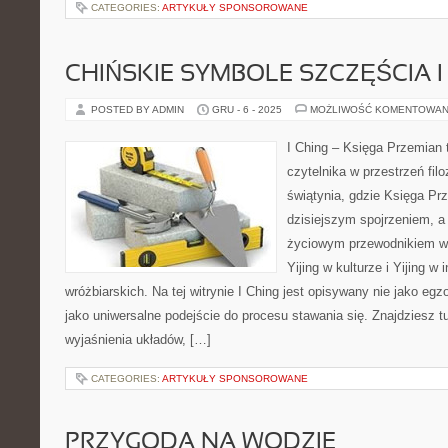
CATEGORIES:
ARTYKUŁY SPONSOROWANE
CHIŃSKIE SYMBOLE SZCZĘŚCIA 
POSTED BY ADMIN
GRU - 6 - 2025
MOŻLIWOŚĆ KOMENTOWAN
I Ching – Księga Przemian 
czytelnika w przestrzeń filo
świątynia, gdzie Księga Pr
dzisiejszym spojrzeniem, a
życiowym przewodnikiem w
Yijing w kulturze i Yijing w
wróżbiarskich. Na tej witrynie I Ching jest opisywany nie jako eg
jako uniwersalne podejście do procesu stawania się. Znajdziesz t
wyjaśnienia układów, […]
CATEGORIES:
ARTYKUŁY SPONSOROWANE
PRZYGODA NA WODZIE