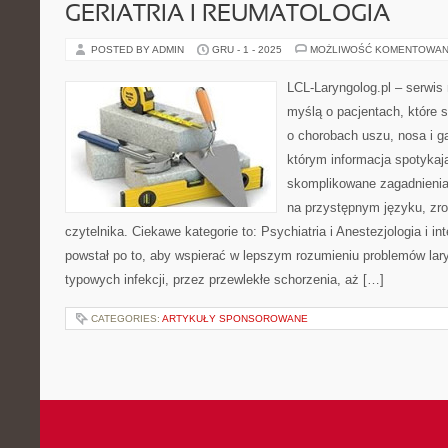
GERIATRIA I REUMATOLOGIA
POSTED BY ADMIN
GRU - 1 - 2025
MOŻLIWOŚĆ KOMENTOWAN
LCL-Laryngolog.pl – serwi
myślą o pacjentach, które 
o chorobach uszu, nosa i ga
którym informacja spotykaj
skomplikowane zagadnieni
na przystępnym języku, zr
czytelnika. Ciekawe kategorie to: Psychiatria i Anestezjologia i i
powstał po to, aby wspierać w lepszym rozumieniu problemów lar
typowych infekcji, przez przewlekłe schorzenia, aż […]
CATEGORIES:
ARTYKUŁY SPONSOROWANE