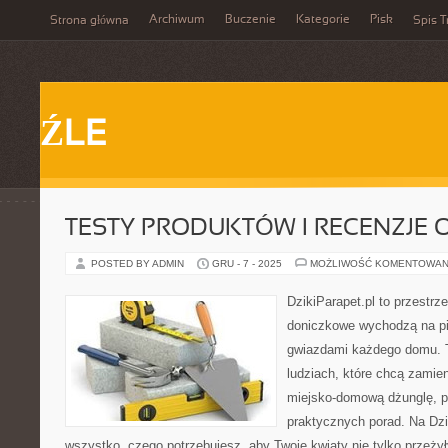
Archiwum
Buczenie
Kategorie
Pisk
Strona główna
Spis T
ŹLE
TESTY PRODUKTÓW I RECENZJE
POSTED BY ADMIN
GRU - 7 - 2025
MOŻLIWOŚĆ KOMENTOWAN
DzikiParapet.pl to przestrze
doniczkowe wychodzą na pie
gwiazdami każdego domu. T
ludziach, które chcą zamie
miejsko-domową dżunglę, pe
praktycznych porad. Na Dzi
wszystko, czego potrzebujesz, aby Twoje kwiaty nie tylko przeży