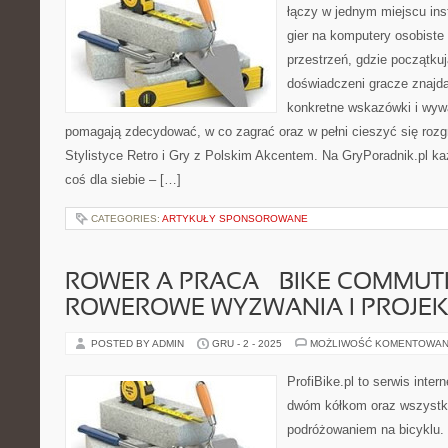
łączy w jednym miejscu inst
gier na komputery osobiste 
przestrzeń, gdzie początku
doświadczeni gracze znajdą
konkretne wskazówki i wywa
pomagają zdecydować, w co zagrać oraz w pełni cieszyć się roz
Stylistyce Retro i Gry z Polskim Akcentem. Na GryPoradnik.pl k
coś dla siebie – […]
CATEGORIES:
ARTYKUŁY SPONSOROWANE
ROWER A PRACA – BIKE COMMUTI
ROWEROWE WYZWANIA I PROJEK
POSTED BY ADMIN
GRU - 2 - 2025
MOŻLIWOŚĆ KOMENTOWAN
ProfiBike.pl to serwis inte
dwóm kółkom oraz wszystki
podróżowaniem na bicyklu. 