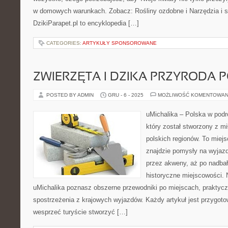
w domowych warunkach. Zobacz: Rośliny ozdobne i Narzędzia i sp
DzikiParapet.pl to encyklopedia […]
CATEGORIES:
ARTYKUŁY SPONSOROWANE
ZWIERZĘTA I DZIKA PRZYRODA P
POSTED BY ADMIN
GRU - 6 - 2025
MOŻLIWOŚĆ KOMENTOWAN
uMichalika – Polska w podró
który został stworzony z m
polskich regionów. To miej
znajdzie pomysły na wyjazd
przez akweny, aż po nadbał
historyczne miejscowości.
uMichalika poznasz obszerne przewodniki po miejscach, praktycz
spostrzeżenia z krajowych wyjazdów. Każdy artykuł jest przygot
wesprzeć turyście stworzyć […]