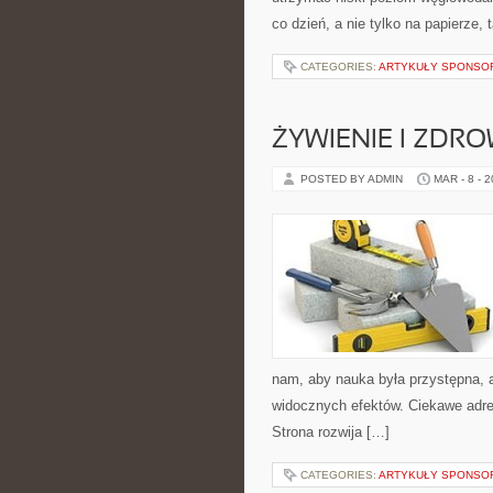
co dzień, a nie tylko na papierze,
CATEGORIES:
ARTYKUŁY SPONS
ŻYWIENIE I ZDRO
POSTED BY ADMIN
MAR - 8 - 
nam, aby nauka była przystępna, 
widocznych efektów. Ciekawe adre
Strona rozwija […]
CATEGORIES:
ARTYKUŁY SPONS