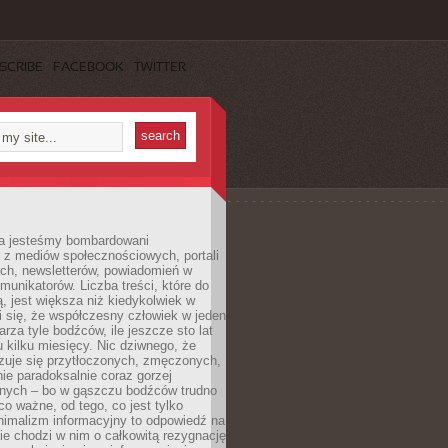
SCRIBE
FACEBOOK
TWITTER
a jesteśmy bombardowani
 z mediów społecznościowych, portali
ych, newsletterów, powiadomień w
omunikatorów. Liczba treści, które do
ą, jest większa niż kiedykolwiek w
wi się, że współczesny człowiek w jeden
arza tyle bodźców, ile jeszcze sto lat
 kilku miesięcy. Nic dziwnego, że
zuje się przytłoczonych, zmęczonych,
ie paradoksalnie coraz gorzej
nych – bo w gąszczu bodźców trudno
 co ważne, od tego, co jest tylko
nimalizm informacyjny to odpowiedź na
ie chodzi w nim o całkowitą rezygnację