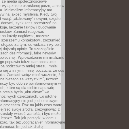
 że media społecznościowe
wyłącznie o określonej porze, a nie w
ym. Minimalizm informacyjny ma
yw na jakość myślenia. Kiedy twój
st wciąż „atakowany” nowymi, często
 danymi, zyskujesz przestrzeń na
eksję, łączenie faktów i budowanie
iosków. Zamiast reagować
e na każdy nagłówek, możesz
ę szerszemu kontekstowi, zrozumieć
tojące za tym, co widzisz i wyrobić
ej dojrzałą opinię. To szczególnie
sach dezinformacji, fake newsów i
 społecznej. Wprowadzenie minimalizmu
ego poprawia także samopoczucie.
zba bodźców to mniej stresu, mniej
 się z innymi, mniej poczucia, że coś
mija. Zamiast wciąż mieć wrażenie, że
 na bieżąco ze wszystkim”, uczysz
tarczy być dobrze poinformowanym w
ch, które są dla ciebie naprawdę
ka presja bycia „aktualnym” we
ożliwych dziedzinach. Co istotne,
nformacyjny nie jest jednorazowym
le procesem. Raz na jakiś czas warto
ejrzeć swoje źródła, zrezygnować z
przestały wnosić wartość, i być może
 lepsze. Tak jak porządki w domu
rzać, tak też „odgracanie” informacyjne
arności. Im jednak dłużej