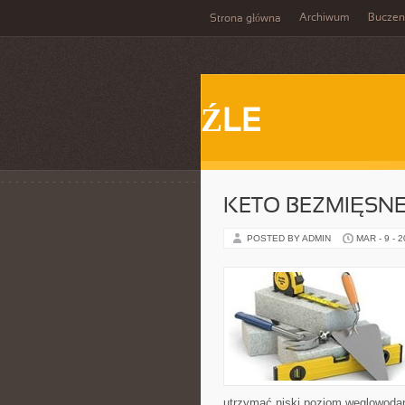
Archiwum
Buczen
Strona główna
ŹLE
KETO BEZMIĘSNE
POSTED BY ADMIN
MAR - 9 - 
utrzymać niski poziom węglowodanó