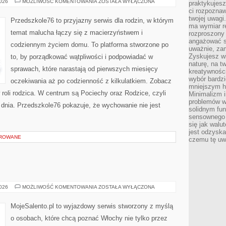
RODZICIELSTWO
2026
MOŻLIWOŚĆ KOMENTOWANIA
ZOSTAŁA WYŁĄCZONA
praktykujesz
I
ci rozpoznaw
WYCHOWANIE
twojej uwagi
Przedszkole76 to przyjazny serwis dla rodzin, w którym
ma wymiar re
temat malucha łączy się z macierzyństwem i
rozproszony
angażować s
codziennym życiem domu. To platforma stworzone po
uważnie, zam
Zyskujesz wi
to, by porządkować wątpliwości i podpowiadać w
naturę, na t
sprawach, które narastają od pierwszych miesięcy
kreatywności
wybór bardz
oczekiwania aż po codzienność z kilkulatkiem. Zobacz
mniejszym h
 roli rodzica. W centrum są Pociechy oraz Rodzice, czyli
Minimalizm i
problemów w
o dnia. Przedszkole76 pokazuje, że wychowanie nie jest
solidnym fu
sensownego 
się jak walu
jest odzysk
OROWANE
czemu tę uw
TOSKANIA
2026
MOŻLIWOŚĆ KOMENTOWANIA
ZOSTAŁA WYŁĄCZONA
MojeSalento.pl to wyjazdowy serwis stworzony z myślą
o osobach, które chcą poznać Włochy nie tylko przez