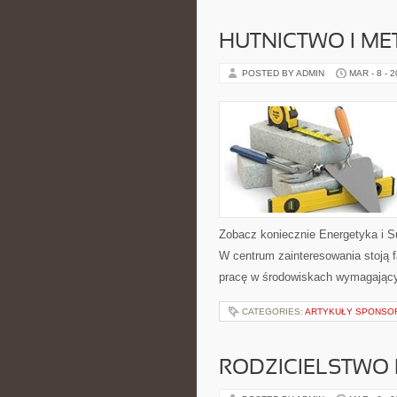
HUTNICTWO I ME
POSTED BY ADMIN
MAR - 8 - 
Zobacz koniecznie Energetyka i S
W centrum zainteresowania stoją f
pracę w środowiskach wymagającyc
CATEGORIES:
ARTYKUŁY SPONS
RODZICIELSTWO