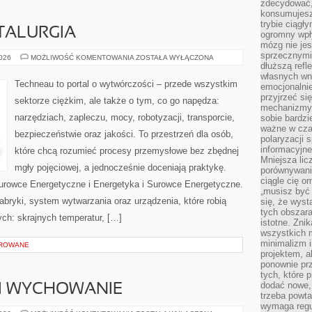
zdecydować,
konsumujesz 
trybie ciągł
TALURGIA
ogromny wpł
mózg nie je
sprzecznymi
HUTNICTWO
2026
MOŻLIWOŚĆ KOMENTOWANIA
ZOSTAŁA WYŁĄCZONA
I
dłuższą refl
METALURGIA
własnych wn
Techneau to portal o wytwórczości – przede wszystkim
emocjonalni
przyjrzeć si
sektorze ciężkim, ale także o tym, co go napędza:
mechanizmy s
narzędziach, zapleczu, mocy, robotyzacji, transporcie,
sobie bardzi
ważne w cza
bezpieczeństwie oraz jakości. To przestrzeń dla osób,
polaryzacji
informacyjn
które chcą rozumieć procesy przemysłowe bez zbędnej
Mniejsza lic
mgły pojęciowej, a jednocześnie doceniają praktykę.
porównywania
ciągle cię o
urowce Energetyczne i Energetyka i Surowce Energetyczne.
„musisz być
abryki, system wytwarzania oraz urządzenia, które robią
się, że wys
tych obszara
h: skrajnych temperatur, […]
istotne. Zni
wszystkich m
minimalizm i
OROWANE
projektem, a
ponownie prz
tych, które 
dodać nowe,
 I WYCHOWANIE
trzeba powta
wymaga regul