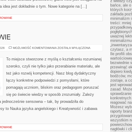
z wiedzy czy
bańce, ale o
 ta idea jest dokładnie o tym. Nowe kategorie na […]
których kor
zakłada pozb
OROWANE
minimalizm i
treści: mniej
przypadkowy
pogłębionych
uważnej lek
WIE
minimalizmu 
„inwentaryzac
ŻYWIENIE
2026
MOŻLIWOŚĆ KOMENTOWANIA
ZOSTAŁA WYŁĄCZONA
czytasz, a m
I
Ile profili o
ZDROWIE
wartościoweg
To miejsce stworzone z myślą o kształceniu rozumianej
bezwiednie s
szeroko, czyli nie tylko jako przerabianie materiału, ale
przewinąć e
dopiero kie
też jako rozwój kompetencji. Nasz blog dydaktyczny
bodźców, mo
łączy konkretne podpowiedzi z pomysłami, które
zostaje, a 
jest wprowad
pomagają uczniom, bliskim oraz pedagogom poruszać
zasad. Może
sprawdzanie
się po świecie wiedzy w sposób zrozumiały. Zależy
konkretnych
a jednocześnie sensowna – tak, by prowadziła do
reagować na
Możesz wybr
sy to Nauka języka angielskiego i Kreatywność i zabawa
raporty bran
przygotowa
wszystkim na
powierzchown
OROWANE
nagłówki i c