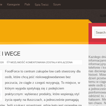
ie
Kategorie
Pisk
Szum
Spis Treści
SUB
 I WEGE
Każdego dni
informacjami
KETO
2026
MOŻLIWOŚĆ KOMENTOWANIA
ZOSTAŁA WYŁĄCZONA
informacyjn
BEZMIĘSNE
telefonie i k
I
WEGE
nas docieraj
FoodForce to centrum zakupów low carb stworzony dla
historii. Mó
osób, które chcą jeść niskowęglowodanowo bez
dzień przetw
temu w ciągu
poczucia, że ciągle z czegoś rezygnują. To miejsce, w
wiele osób c
którym wygoda spotykają się z podejściem
a jednocześn
poinformowa
praktycznym: wybierasz produkty, które wspierają styl
odróżnić to,
hałasem. Mi
życia oparty na tłuszczach, a jednocześnie pomagają
ten chaos. N
w. Jeśli szukasz przestrzeni, gdzie keto jest osiągalne na