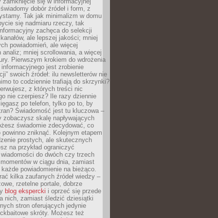
 zamknięcie się w informacyjnej
 świadomy dobór źródeł i form, z
zystamy. Tak jak minimalizm w domu
ycie się nadmiaru rzeczy, tak
nformacyjny zachęca do selekcji
 kanałów, ale lepszej jakości; mniej
ch powiadomień, ale więcej
 analiz; mniej scrollowania, a więcej
tury. Pierwszym krokiem do wdrożenia
informacyjnego jest zrobienie
ji” swoich źródeł: ilu newsletterów nie
imo to codziennie trafiają do skrzynki?
bserwujesz, z których treści nic
o nie czerpiesz? Ile razy dziennie
ięgasz po telefon, tylko po to, by
kran? Świadomość jest tu kluczowa –
dy zobaczysz skalę napływających
żesz świadomie zdecydować, co
co powinno zniknąć. Kolejnym etapem
zenie prostych, ale skutecznych
sz na przykład ograniczyć
 wiadomości do dwóch czy trzech
 momentów w ciągu dnia, zamiast
 każde powiadomienie na bieżąco.
ać kilka zaufanych źródeł wiedzy –
żowe, rzetelne portale, dobrze
ny
blog ekspercki
i oprzeć się przede
 nich, zamiast śledzić dziesiątki
ych stron oferujących jedynie
lickbaitowe skróty. Możesz też