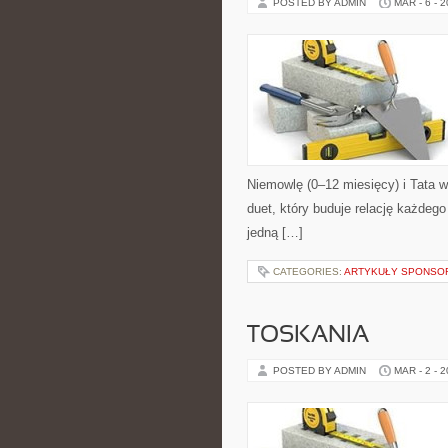
POSTED BY ADMIN
MAR - 6 - 
Niemowlę (0–12 miesięcy) i Tata w
duet, który buduje relację każdeg
jedną […]
CATEGORIES:
ARTYKUŁY SPONS
TOSKANIA
POSTED BY ADMIN
MAR - 2 - 