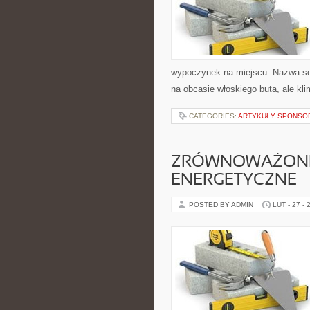
wypoczynek na miejscu. Nazwa ser
na obcasie włoskiego buta, ale kl
CATEGORIES:
ARTYKUŁY SPONS
ZRÓWNOWAŻON
ENERGETYCZNE
POSTED BY ADMIN
LUT - 27 - 