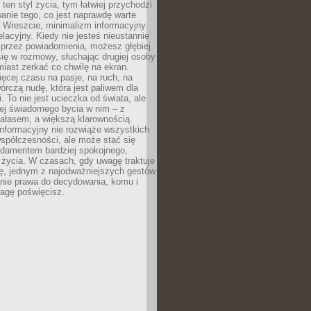
 ten styl życia, tym łatwiej przychodzi
anie tego, co jest naprawdę warte
. Wreszcie, minimalizm informacyjny
lacyjny. Kiedy nie jesteś nieustannie
 przez powiadomienia, możesz głębiej
ię w rozmowy, słuchając drugiej osoby
iast zerkać co chwilę na ekran.
ęcej czasu na pasje, na ruch, na
wórczą nudę, która jest paliwem dla
. To nie jest ucieczka od świata, ale
iej świadomego bycia w nim – z
ałasem, a większą klarownością.
nformacyjny nie rozwiąże wszystkich
spółczesności, ale może stać się
ndamentem bardziej spokojnego,
życia. W czasach, gdy uwagę traktuje
tę, jednym z najodważniejszych gestów
anie prawa do decydowania, komu i
agę poświęcisz.