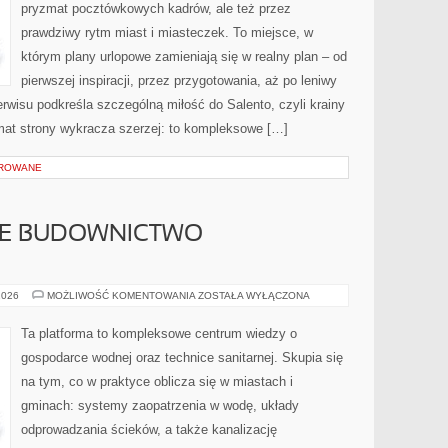
pryzmat pocztówkowych kadrów, ale też przez
prawdziwy rytm miast i miasteczek. To miejsce, w
którym plany urlopowe zamieniają się w realny plan – od
pierwszej inspiracji, przez przygotowania, aż po leniwy
wisu podkreśla szczególną miłość do Salento, czyli krainy
imat strony wykracza szerzej: to kompleksowe […]
OROWANE
E BUDOWNICTWO
ZRÓWNOWAŻONE
2026
MOŻLIWOŚĆ KOMENTOWANIA
ZOSTAŁA WYŁĄCZONA
BUDOWNICTWO
ENERGETYCZNE
Ta platforma to kompleksowe centrum wiedzy o
gospodarce wodnej oraz technice sanitarnej. Skupia się
na tym, co w praktyce oblicza się w miastach i
gminach: systemy zaopatrzenia w wodę, układy
odprowadzania ścieków, a także kanalizację