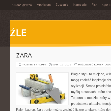
Archiwum
Buczenie
Kategorie
Pisk
Strona główna
Spis T
ŹLE
ZARA
POSTED BY ADMIN
MAR - 11 - 2026
MOŻLIWOŚĆ KOMENTOWA
Blog o stylu to miejsce, w k
mogą znaleźć inspiracje d
stylizacji. Strona pralniafo
myślą o osobach, które ch
To portal o modzie, który 
przedstawia aktualne trend
Ralph Lauren. Na stronie można znaleźć liczne artykuły, które d