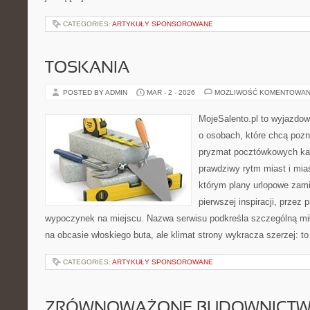
CATEGORIES:
ARTYKUŁY SPONSOROWANE
TOSKANIA
POSTED BY ADMIN
MAR - 2 - 2026
MOŻLIWOŚĆ KOMENTOWAN
MojeSalento.pl to wyjazdow
o osobach, które chcą pozn
pryzmat pocztówkowych kad
prawdziwy rytm miast i mia
którym plany urlopowe zamie
pierwszej inspiracji, przez 
wypoczynek na miejscu. Nazwa serwisu podkreśla szczególną miło
na obcasie włoskiego buta, ale klimat strony wykracza szerzej: 
CATEGORIES:
ARTYKUŁY SPONSOROWANE
ZRÓWNOWAŻONE BUDOWNICT