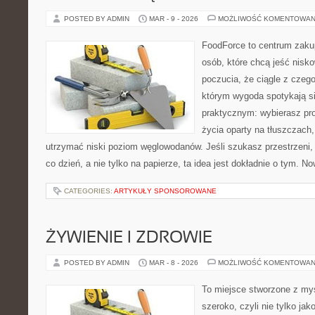
POSTED BY ADMIN
MAR - 9 - 2026
MOŻLIWOŚĆ KOMENTOWAN
FoodForce to centrum zaku
osób, które chcą jeść nis
poczucia, że ciągle z czeg
którym wygoda spotykają s
praktycznym: wybierasz prod
życia oparty na tłuszczach
utrzymać niski poziom węglowodanów. Jeśli szukasz przestrzeni, 
co dzień, a nie tylko na papierze, ta idea jest dokładnie o tym. N
CATEGORIES:
ARTYKUŁY SPONSOROWANE
ŻYWIENIE I ZDROWIE
POSTED BY ADMIN
MAR - 8 - 2026
MOŻLIWOŚĆ KOMENTOWAN
To miejsce stworzone z myś
szeroko, czyli nie tylko jak