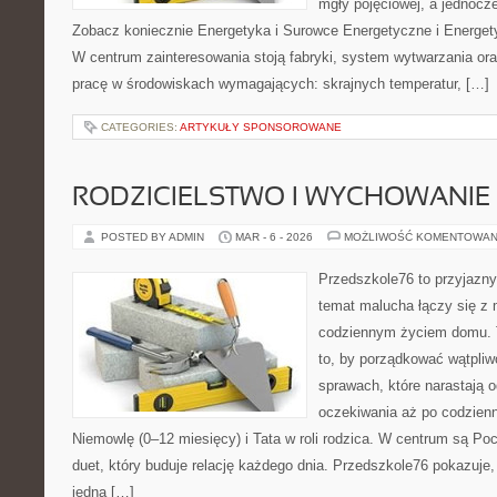
mgły pojęciowej, a jednocze
Zobacz koniecznie Energetyka i Surowce Energetyczne i Energet
W centrum zainteresowania stoją fabryki, system wytwarzania oraz
pracę w środowiskach wymagających: skrajnych temperatur, […]
CATEGORIES:
ARTYKUŁY SPONSOROWANE
RODZICIELSTWO I WYCHOWANIE
POSTED BY ADMIN
MAR - 6 - 2026
MOŻLIWOŚĆ KOMENTOWAN
Przedszkole76 to przyjazny
temat malucha łączy się z
codziennym życiem domu. T
to, by porządkować wątpliw
sprawach, które narastają 
oczekiwania aż po codzienn
Niemowlę (0–12 miesięcy) i Tata w roli rodzica. W centrum są Poc
duet, który buduje relację każdego dnia. Przedszkole76 pokazuje,
jedną […]