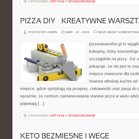
CATEGORIES:
ARTYKUŁY SPONSOROWANE
PIZZA DIY – KREATYWNE WARSZ
POSTED BY ADMIN
MAR - 10 - 2026
MOŻLIWOŚĆ KOMENTOWA
pizzeriasaxofon.pl to wyjątk
kulinarny, który koncentruje
szczególnie na pizzy. Już 
pokazuje, że nie jest to zw
miejsce stworzone dla osó
niuanse włoskiej kuchni od 
miejsce, gdzie spotykają się przepisy, ciekawostki oraz pasja do 
wyraźnie, że centrum zainteresowania stanowi pizza w wielu odsło
pojawiają […]
CATEGORIES:
ARTYKUŁY SPONSOROWANE
KETO BEZMIĘSNE I WEGE