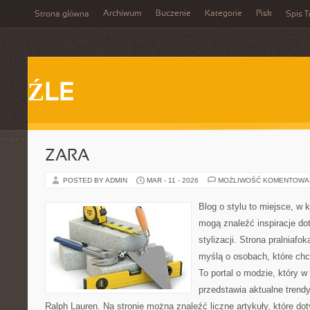
Archiwum
Buczenie
Kategorie
Pisk
Strona główna
Spis T
ŹLE
ZARA
POSTED BY ADMIN
MAR - 11 - 2026
MOŻLIWOŚĆ KOMENTOWA
Blog o stylu to miejsce, w k
mogą znaleźć inspiracje d
stylizacji. Strona pralniafo
myślą o osobach, które ch
To portal o modzie, który 
przedstawia aktualne trend
Ralph Lauren. Na stronie można znaleźć liczne artykuły, które d