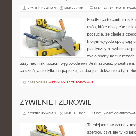
POSTED BY ADMIN
MAR - 9 - 2026
MOŻLIWOŚĆ KOMENTOWAN
FoodForce to centrum zaku
osób, które chcą jeść nis
poczucia, że ciągle z czeg
którym wygoda spotykają s
praktycznym: wybierasz prod
życia oparty na tłuszczach
utrzymać niski poziom węglowodanów. Jeśli szukasz przestrzeni, 
co dzień, a nie tylko na papierze, ta idea jest dokładnie o tym. N
CATEGORIES:
ARTYKUŁY SPONSOROWANE
ŻYWIENIE I ZDROWIE
POSTED BY ADMIN
MAR - 8 - 2026
MOŻLIWOŚĆ KOMENTOWAN
To miejsce stworzone z myś
szeroko, czyli nie tylko jak