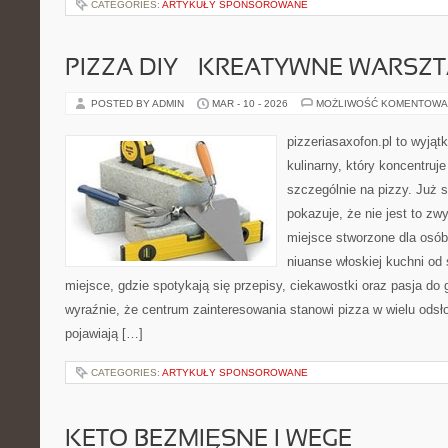
CATEGORIES:
ARTYKUŁY SPONSOROWANE
PIZZA DIY – KREATYWNE WARSZ
POSTED BY ADMIN
MAR - 10 - 2026
MOŻLIWOŚĆ KOMENTOWA
pizzeriasaxofon.pl to wyjątk
kulinarny, który koncentruje
szczególnie na pizzy. Już 
pokazuje, że nie jest to zw
miejsce stworzone dla osó
niuanse włoskiej kuchni od 
miejsce, gdzie spotykają się przepisy, ciekawostki oraz pasja do 
wyraźnie, że centrum zainteresowania stanowi pizza w wielu odsło
pojawiają […]
CATEGORIES:
ARTYKUŁY SPONSOROWANE
KETO BEZMIĘSNE I WEGE