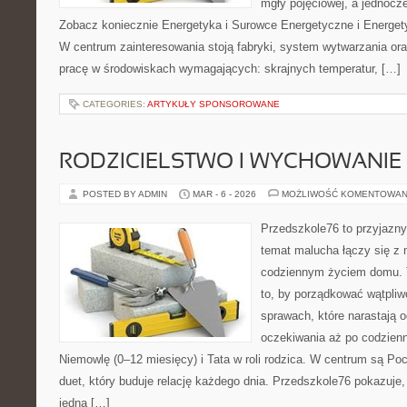
mgły pojęciowej, a jednocze
Zobacz koniecznie Energetyka i Surowce Energetyczne i Energet
W centrum zainteresowania stoją fabryki, system wytwarzania oraz
pracę w środowiskach wymagających: skrajnych temperatur, […]
CATEGORIES:
ARTYKUŁY SPONSOROWANE
RODZICIELSTWO I WYCHOWANIE
POSTED BY ADMIN
MAR - 6 - 2026
MOŻLIWOŚĆ KOMENTOWAN
Przedszkole76 to przyjazny
temat malucha łączy się z
codziennym życiem domu. T
to, by porządkować wątpliw
sprawach, które narastają 
oczekiwania aż po codzienn
Niemowlę (0–12 miesięcy) i Tata w roli rodzica. W centrum są Poc
duet, który buduje relację każdego dnia. Przedszkole76 pokazuje,
jedną […]