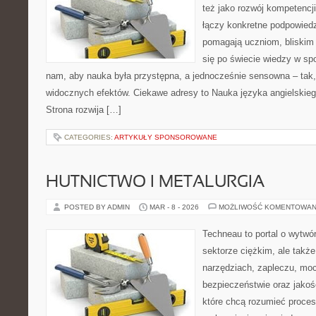
też jako rozwój kompetencj
łączy konkretne podpowiedz
pomagają uczniom, bliskim
się po świecie wiedzy w sp
nam, aby nauka była przystępna, a jednocześnie sensowna – tak,
widocznych efektów. Ciekawe adresy to Nauka języka angielskieg
Strona rozwija […]
CATEGORIES:
ARTYKUŁY SPONSOROWANE
HUTNICTWO I METALURGIA
POSTED BY ADMIN
MAR - 8 - 2026
MOŻLIWOŚĆ KOMENTOWAN
Techneau to portal o wytwó
sektorze ciężkim, ale takż
narzędziach, zapleczu, mocy
bezpieczeństwie oraz jakośc
które chcą rozumieć proce