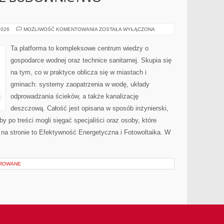
ZRÓWNOWAŻONE
2026
MOŻLIWOŚĆ KOMENTOWANIA
ZOSTAŁA WYŁĄCZONA
BUDOWNICTWO
ENERGETYCZNE
Ta platforma to kompleksowe centrum wiedzy o
gospodarce wodnej oraz technice sanitarnej. Skupia się
na tym, co w praktyce oblicza się w miastach i
gminach: systemy zaopatrzenia w wodę, układy
odprowadzania ścieków, a także kanalizację
deszczową. Całość jest opisana w sposób inżynierski,
by po treści mogli sięgać specjaliści oraz osoby, które
na stronie to Efektywność Energetyczna i Fotowoltaika. W
OROWANE