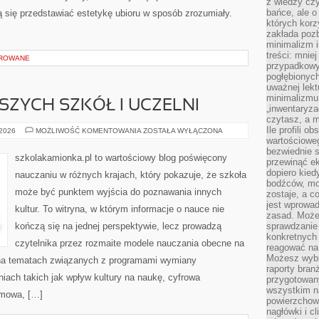
z wiedzy czy
bańce, ale o
ają się przedstawiać estetykę ubioru w sposób zrozumiały.
których kor
zakłada pozb
minimalizm i
treści: mniej
OROWANE
przypadkowy
pogłębionych
uważnej lek
minimalizmu 
SZYCH SZKÓŁ I UCZELNI
„inwentaryzac
czytasz, a m
Ile profili o
RANKING
 2026
MOŻLIWOŚĆ KOMENTOWANIA
ZOSTAŁA WYŁĄCZONA
NAJLEPSZYCH
wartościoweg
SZKÓŁ
bezwiednie s
I
szkolakamionka.pl to wartościowy blog poświęcony
przewinąć e
UCZELNI
dopiero kie
nauczaniu w różnych krajach, który pokazuje, że szkoła
bodźców, mo
może być punktem wyjścia do poznawania innych
zostaje, a 
jest wprowad
kultur. To witryna, w którym informacje o nauce nie
zasad. Może
kończą się na jednej perspektywie, lecz prowadzą
sprawdzanie
konkretnych
czytelnika przez rozmaite modele nauczania obecne na
reagować na
Możesz wybr
 na tematach związanych z programami wymiany
raporty bran
niach takich jak wpływ kultury na naukę, cyfrowa
przygotowa
wszystkim na
omowa, […]
powierzchown
nagłówki i c