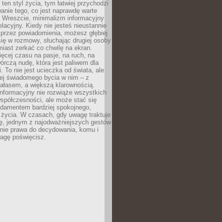
 ten styl życia, tym łatwiej przychodzi
anie tego, co jest naprawdę warte
. Wreszcie, minimalizm informacyjny
lacyjny. Kiedy nie jesteś nieustannie
 przez powiadomienia, możesz głębiej
ię w rozmowy, słuchając drugiej osoby
iast zerkać co chwilę na ekran.
ęcej czasu na pasje, na ruch, na
wórczą nudę, która jest paliwem dla
. To nie jest ucieczka od świata, ale
iej świadomego bycia w nim – z
ałasem, a większą klarownością.
nformacyjny nie rozwiąże wszystkich
spółczesności, ale może stać się
ndamentem bardziej spokojnego,
życia. W czasach, gdy uwagę traktuje
tę, jednym z najodważniejszych gestów
anie prawa do decydowania, komu i
agę poświęcisz.