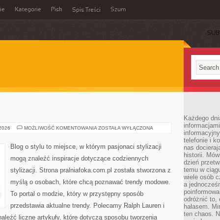
ie
Kategorie
Pisk
Szum
Spis Treści
SUB
Każdego dni
informacjami
ZARA
 2026
MOŻLIWOŚĆ KOMENTOWANIA
ZOSTAŁA WYŁĄCZONA
informacyjn
telefonie i k
Blog o stylu to miejsce, w którym pasjonaci stylizacji
nas docieraj
historii. Mó
mogą znaleźć inspiracje dotyczące codziennych
dzień przetw
temu w ciągu
stylizacji. Strona pralniafoka.com.pl została stworzona z
wiele osób c
myślą o osobach, które chcą poznawać trendy modowe.
a jednocześn
poinformowa
To portal o modzie, który w przystępny sposób
odróżnić to,
przedstawia aktualne trendy. Polecamy Ralph Lauren i
hałasem. Mi
ten chaos. N
aleźć liczne artykuły, które dotyczą sposobu tworzenia