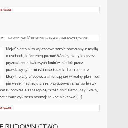
OROWANE
TOSKANIA
2026
MOŻLIWOŚĆ KOMENTOWANIA
ZOSTAŁA WYŁĄCZONA
MojeSalento.pl to wyjazdowy serwis stworzony z myślą
o osobach, które chcą poznać Włochy nie tylko przez
pryzmat pocztówkowych kadrów, ale też przez
prawdziwy rytm miast i miasteczek. To miejsce, w
którym plany urlopowe zamieniają się w realny plan – od
pierwszej inspiracji, przez przygotowania, aż po leniwy
wisu podkreśla szczególną miłość do Salento, czyli krainy
imat strony wykracza szerzej: to kompleksowe […]
OROWANE
E BUDOWNICTWO