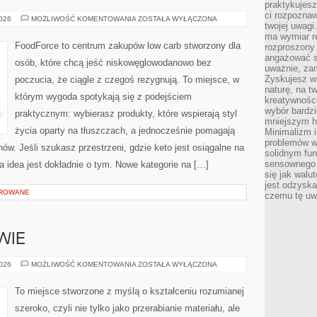
praktykujesz
ci rozpoznaw
KETO
2026
MOŻLIWOŚĆ KOMENTOWANIA
ZOSTAŁA WYŁĄCZONA
twojej uwagi
BEZMIĘSNE
I
ma wymiar re
WEGE
FoodForce to centrum zakupów low carb stworzony dla
rozproszony
angażować s
osób, które chcą jeść niskowęglowodanowo bez
uważnie, zam
Zyskujesz wi
poczucia, że ciągle z czegoś rezygnują. To miejsce, w
naturę, na t
którym wygoda spotykają się z podejściem
kreatywności
wybór bardz
praktycznym: wybierasz produkty, które wspierają styl
mniejszym h
życia oparty na tłuszczach, a jednocześnie pomagają
Minimalizm i
problemów w
w. Jeśli szukasz przestrzeni, gdzie keto jest osiągalne na
solidnym fu
sensownego 
 ta idea jest dokładnie o tym. Nowe kategorie na […]
się jak walu
jest odzysk
OROWANE
czemu tę uw
WIE
ŻYWIENIE
2026
MOŻLIWOŚĆ KOMENTOWANIA
ZOSTAŁA WYŁĄCZONA
I
ZDROWIE
To miejsce stworzone z myślą o kształceniu rozumianej
szeroko, czyli nie tylko jako przerabianie materiału, ale