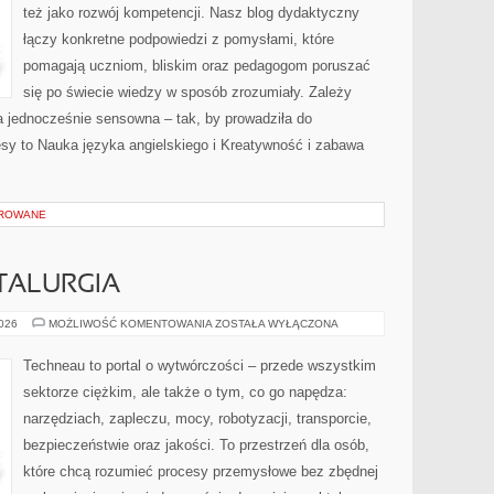
też jako rozwój kompetencji. Nasz blog dydaktyczny
łączy konkretne podpowiedzi z pomysłami, które
pomagają uczniom, bliskim oraz pedagogom poruszać
się po świecie wiedzy w sposób zrozumiały. Zależy
a jednocześnie sensowna – tak, by prowadziła do
sy to Nauka języka angielskiego i Kreatywność i zabawa
OROWANE
TALURGIA
HUTNICTWO
2026
MOŻLIWOŚĆ KOMENTOWANIA
ZOSTAŁA WYŁĄCZONA
I
METALURGIA
Techneau to portal o wytwórczości – przede wszystkim
sektorze ciężkim, ale także o tym, co go napędza:
narzędziach, zapleczu, mocy, robotyzacji, transporcie,
bezpieczeństwie oraz jakości. To przestrzeń dla osób,
które chcą rozumieć procesy przemysłowe bez zbędnej