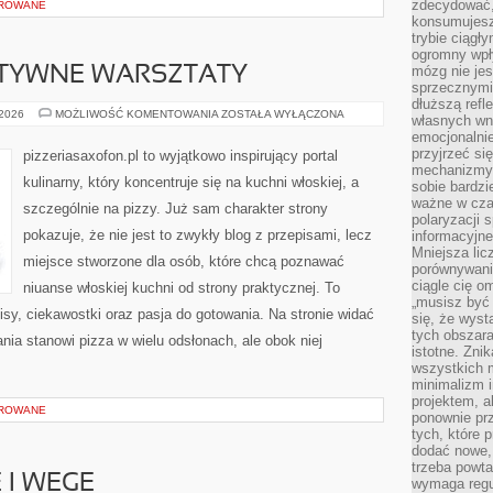
zdecydować,
OROWANE
konsumujesz 
trybie ciągł
ogromny wpł
mózg nie je
EATYWNE WARSZTATY
sprzecznymi
dłuższą refl
PIZZA
 2026
MOŻLIWOŚĆ KOMENTOWANIA
ZOSTAŁA WYŁĄCZONA
własnych wn
DIY
emocjonalni
–
KREATYWNE
przyjrzeć si
pizzeriasaxofon.pl to wyjątkowo inspirujący portal
WARSZTATY
mechanizmy s
kulinarny, który koncentruje się na kuchni włoskiej, a
sobie bardzi
ważne w cza
szczególnie na pizzy. Już sam charakter strony
polaryzacji
pokazuje, że nie jest to zwykły blog z przepisami, lecz
informacyjn
Mniejsza lic
miejsce stworzone dla osób, które chcą poznawać
porównywania
ciągle cię o
niuanse włoskiej kuchni od strony praktycznej. To
„musisz być
isy, ciekawostki oraz pasja do gotowania. Na stronie widać
się, że wys
tych obszara
nia stanowi pizza w wielu odsłonach, ale obok niej
istotne. Zni
wszystkich m
minimalizm i
projektem, a
OROWANE
ponownie prz
tych, które 
dodać nowe,
trzeba powta
 I WEGE
wymaga regul