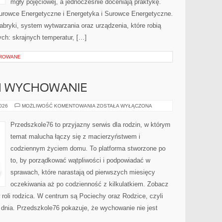
mgły pojęciowej, a jednocześnie doceniają praktykę.
urowce Energetyczne i Energetyka i Surowce Energetyczne.
abryki, system wytwarzania oraz urządzenia, które robią
h: skrajnych temperatur, […]
OROWANE
 I WYCHOWANIE
RODZICIELSTWO
2026
MOŻLIWOŚĆ KOMENTOWANIA
ZOSTAŁA WYŁĄCZONA
I
WYCHOWANIE
Przedszkole76 to przyjazny serwis dla rodzin, w którym
temat malucha łączy się z macierzyństwem i
codziennym życiem domu. To platforma stworzone po
to, by porządkować wątpliwości i podpowiadać w
sprawach, które narastają od pierwszych miesięcy
oczekiwania aż po codzienność z kilkulatkiem. Zobacz
 roli rodzica. W centrum są Pociechy oraz Rodzice, czyli
o dnia. Przedszkole76 pokazuje, że wychowanie nie jest