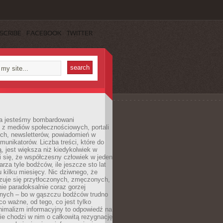
SCRIBE
FACEBOOK
TWITTER
a jesteśmy bombardowani
 z mediów społecznościowych, portali
ych, newsletterów, powiadomień w
omunikatorów. Liczba treści, które do
ą, jest większa niż kiedykolwiek w
wi się, że współczesny człowiek w jeden
arza tyle bodźców, ile jeszcze sto lat
 kilku miesięcy. Nic dziwnego, że
zuje się przytłoczonych, zmęczonych,
ie paradoksalnie coraz gorzej
nych – bo w gąszczu bodźców trudno
 co ważne, od tego, co jest tylko
nimalizm informacyjny to odpowiedź na
ie chodzi w nim o całkowitą rezygnację