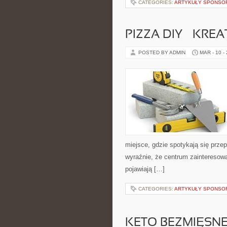
CATEGORIES:
ARTYKUŁY SPONS
PIZZA DIY – KR
POSTED BY ADMIN
MAR - 10 -
miejsce, gdzie spotykają się przep
wyraźnie, że centrum zainteresowa
pojawiają […]
CATEGORIES:
ARTYKUŁY SPONS
KETO BEZMIĘSNE