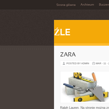
Archiwum
Buczen
Strona główna
ŹLE
ZARA
POSTED BY ADMIN
MAR - 11 -
Ralph Lauren. Na stronie można zn