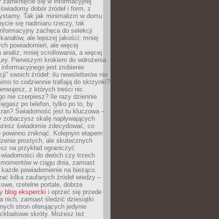
 zamknięcie się w informacyjnej
 świadomy dobór źródeł i form, z
zystamy. Tak jak minimalizm w domu
ycie się nadmiaru rzeczy, tak
nformacyjny zachęca do selekcji
 kanałów, ale lepszej jakości; mniej
ch powiadomień, ale więcej
 analiz; mniej scrollowania, a więcej
tury. Pierwszym krokiem do wdrożenia
informacyjnego jest zrobienie
ji” swoich źródeł: ilu newsletterów nie
imo to codziennie trafiają do skrzynki?
bserwujesz, z których treści nic
o nie czerpiesz? Ile razy dziennie
ięgasz po telefon, tylko po to, by
kran? Świadomość jest tu kluczowa –
dy zobaczysz skalę napływających
żesz świadomie zdecydować, co
co powinno zniknąć. Kolejnym etapem
zenie prostych, ale skutecznych
sz na przykład ograniczyć
 wiadomości do dwóch czy trzech
 momentów w ciągu dnia, zamiast
 każde powiadomienie na bieżąco.
ać kilka zaufanych źródeł wiedzy –
żowe, rzetelne portale, dobrze
ny
blog ekspercki
i oprzeć się przede
 nich, zamiast śledzić dziesiątki
ych stron oferujących jedynie
lickbaitowe skróty. Możesz też