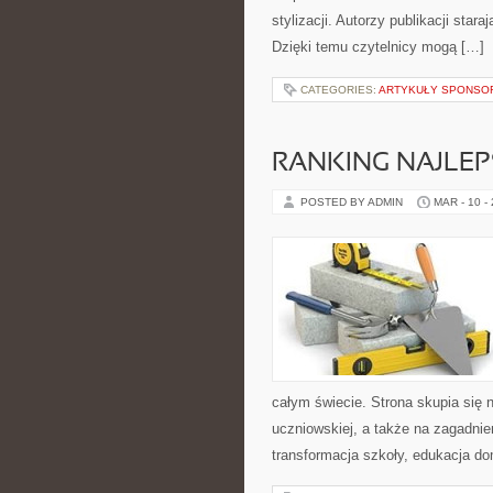
stylizacji. Autorzy publikacji star
Dzięki temu czytelnicy mogą […]
CATEGORIES:
ARTYKUŁY SPONS
RANKING NAJLEP
POSTED BY ADMIN
MAR - 10 -
całym świecie. Strona skupia się
uczniowskiej, a także na zagadnie
transformacja szkoły, edukacja d