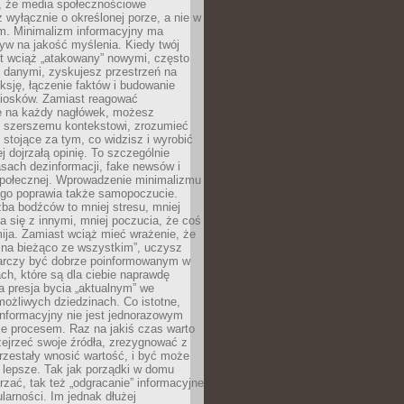
 że media społecznościowe
wyłącznie o określonej porze, a nie w
ym. Minimalizm informacyjny ma
yw na jakość myślenia. Kiedy twój
st wciąż „atakowany” nowymi, często
 danymi, zyskujesz przestrzeń na
eksję, łączenie faktów i budowanie
iosków. Zamiast reagować
e na każdy nagłówek, możesz
ę szerszemu kontekstowi, zrozumieć
tojące za tym, co widzisz i wyrobić
ej dojrzałą opinię. To szczególnie
sach dezinformacji, fake newsów i
 społecznej. Wprowadzenie minimalizmu
ego poprawia także samopoczucie.
zba bodźców to mniej stresu, mniej
 się z innymi, mniej poczucia, że coś
mija. Zamiast wciąż mieć wrażenie, że
 na bieżąco ze wszystkim”, uczysz
tarczy być dobrze poinformowanym w
ch, które są dla ciebie naprawdę
ka presja bycia „aktualnym” we
ożliwych dziedzinach. Co istotne,
nformacyjny nie jest jednorazowym
le procesem. Raz na jakiś czas warto
ejrzeć swoje źródła, zrezygnować z
przestały wnosić wartość, i być może
 lepsze. Tak jak porządki w domu
rzać, tak też „odgracanie” informacyjne
arności. Im jednak dłużej