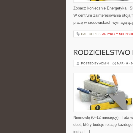
Zobacz koniecznie Energetyka i S
W centrum zainteresowania stoją f
pracę w środowiskach wymagającyc
CATEGORIES:
ARTYKUŁY SPONS
RODZICIELSTWO
POSTED BY ADMIN
MAR - 6 - 
Niemowlę (0–12 miesięcy) i Tata w
duet, który buduje relację każdeg
jedną […]