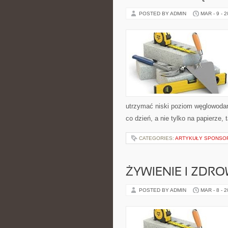
POSTED BY ADMIN
MAR - 9 - 
utrzymać niski poziom węglowodanó
co dzień, a nie tylko na papierze,
CATEGORIES:
ARTYKUŁY SPONS
ŻYWIENIE I ZDRO
POSTED BY ADMIN
MAR - 8 - 