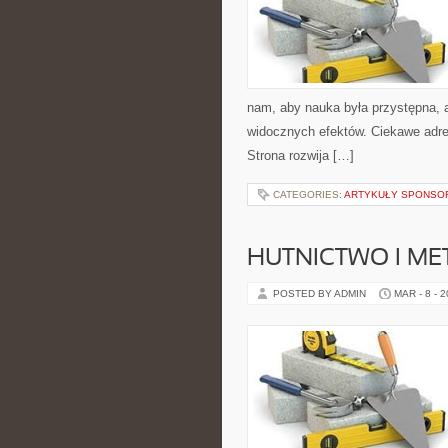
nam, aby nauka była przystępna, 
widocznych efektów. Ciekawe adre
Strona rozwija […]
CATEGORIES:
ARTYKUŁY SPONS
HUTNICTWO I ME
POSTED BY ADMIN
MAR - 8 - 