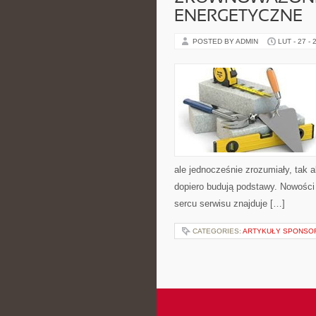
ENERGETYCZNE
POSTED BY ADMIN
LUT - 27 - 
ale jednocześnie zrozumiały, tak a
dopiero budują podstawy. Nowości 
sercu serwisu znajduje […]
CATEGORIES:
ARTYKUŁY SPONS