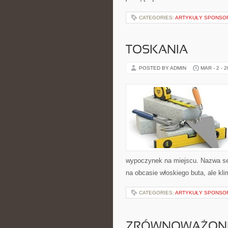
CATEGORIES:
ARTYKUŁY SPONS
TOSKANIA
POSTED BY ADMIN
MAR - 2 - 
wypoczynek na miejscu. Nazwa ser
na obcasie włoskiego buta, ale kl
CATEGORIES:
ARTYKUŁY SPONS
ZRÓWNOWAŻON