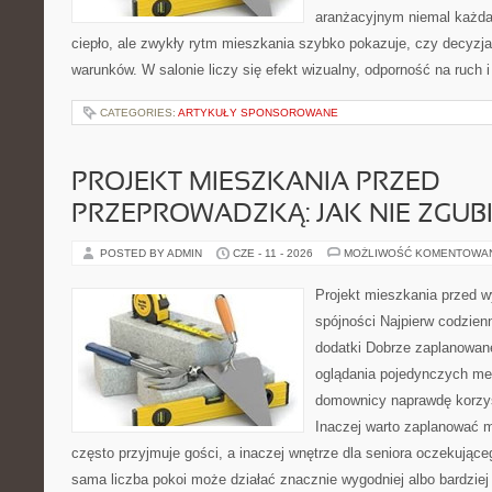
aranżacyjnym niemal każd
ciepło, ale zwykły rytm mieszkania szybko pokazuje, czy decyzj
warunków. W salonie liczy się efekt wizualny, odporność na ruch i
CATEGORIES:
ARTYKUŁY SPONSOROWANE
PROJEKT MIESZKANIA PRZED
PRZEPROWADZKĄ: JAK NIE ZGUB
POSTED BY ADMIN
CZE - 11 - 2026
MOŻLIWOŚĆ KOMENTOWA
Projekt mieszkania przed w
spójności Najpierw codzienn
dodatki Dobrze zaplanowane
oglądania pojedynczych mebl
domownicy naprawdę korzy
Inaczej warto zaplanować m
często przyjmuje gości, a inaczej wnętrze dla seniora oczekując
sama liczba pokoi może działać znacznie wygodniej albo bardziej u