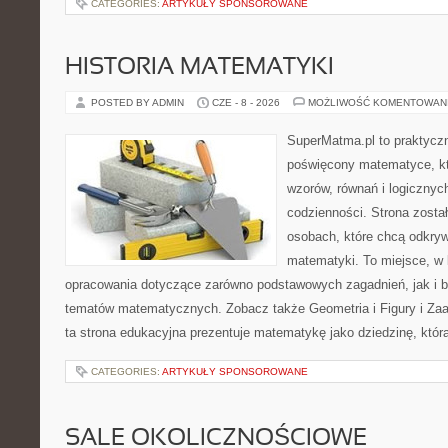
CATEGORIES:
ARTYKUŁY SPONSOROWANE
HISTORIA MATEMATYKI
POSTED BY ADMIN
CZE - 8 - 2026
MOŻLIWOŚĆ KOMENTOWAN
SuperMatma.pl to praktyczn
poświęcony matematyce, któ
wzorów, równań i logicznyc
codzienności. Strona zosta
osobach, które chcą odkry
matematyki. To miejsce, w
opracowania dotyczące zarówno podstawowych zagadnień, jak i 
tematów matematycznych. Zobacz także Geometria i Figury i Z
ta strona edukacyjna prezentuje matematykę jako dziedzinę, któr
CATEGORIES:
ARTYKUŁY SPONSOROWANE
SALE OKOLICZNOŚCIOWE