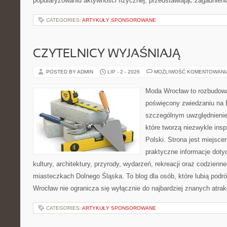
popularyzowaniu aktywności fizycznej, przedstawiając zagadnien
CATEGORIES:
ARTYKUŁY SPONSOROWANE
CZYTELNICY WYJAŚNIAJĄ
POSTED BY ADMIN
LIP - 2 - 2026
MOŻLIWOŚĆ KOMENTOWAN
Moda Wrocław to rozbudowa
poświęcony zwiedzaniu na 
szczególnym uwzględnienie
które tworzą niezwykle insp
Polski. Strona jest miejsc
praktyczne informacje dotyc
kultury, architektury, przyrody, wydarzeń, rekreacji oraz codzienn
miasteczkach Dolnego Śląska. To blog dla osób, które lubią pod
Wrocław nie ogranicza się wyłącznie do najbardziej znanych atrakc
CATEGORIES:
ARTYKUŁY SPONSOROWANE