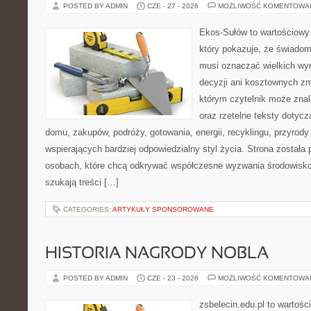
POSTED BY ADMIN
CZE - 27 - 2026
MOŻLIWOŚĆ KOMENTOWA
Ekos-Sułów to wartościowy 
który pokazuje, że świadom
musi oznaczać wielkich wy
decyzji ani kosztownych zm
którym czytelnik może zna
oraz rzetelne teksty dotyc
domu, zakupów, podróży, gotowania, energii, recyklingu, przyrod
wspierających bardziej odpowiedzialny styl życia. Strona została
osobach, które chcą odkrywać współczesne wyzwania środowisko
szukają treści […]
CATEGORIES:
ARTYKUŁY SPONSOROWANE
HISTORIA NAGRODY NOBLA
POSTED BY ADMIN
CZE - 23 - 2026
MOŻLIWOŚĆ KOMENTOWA
zsbelecin.edu.pl to wartośc