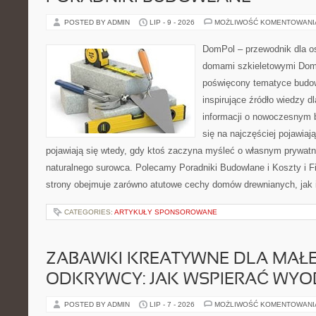
POSTED BY ADMIN
LIP - 9 - 2026
MOŻLIWOŚĆ KOMENTOWAN
DomPol – przewodnik dla o
domami szkieletowymi DomP
poświęcony tematyce budow
inspirujące źródło wiedzy d
informacji o nowoczesnym 
się na najczęściej pojawiaj
pojawiają się wtedy, gdy ktoś zaczyna myśleć o własnym prywat
naturalnego surowca. Polecamy Poradniki Budowlane i Koszty i 
strony obejmuje zarówno atutowe cechy domów drewnianych, jak 
CATEGORIES:
ARTYKUŁY SPONSOROWANE
ZABAWKI KREATYWNE DLA MAŁ
ODKRYWCY: JAK WSPIERAĆ WYO
POSTED BY ADMIN
LIP - 7 - 2026
MOŻLIWOŚĆ KOMENTOWAN