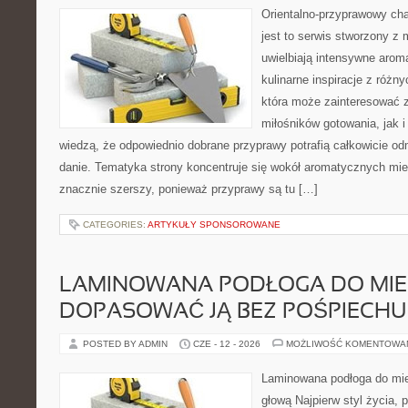
Orientalno-przyprawowy char
jest to serwis stworzony z 
uwielbiają intensywne aroma
kulinarne inspiracje z różny
która może zainteresować 
miłośników gotowania, jak i
wiedzą, że odpowiednio dobrane przyprawy potrafią całkowicie od
danie. Tematyka strony koncentruje się wokół aromatycznych miesz
znacznie szerszy, ponieważ przyprawy są tu […]
CATEGORIES:
ARTYKUŁY SPONSOROWANE
LAMINOWANA PODŁOGA DO MIES
DOPASOWAĆ JĄ BEZ POŚPIECHU
POSTED BY ADMIN
CZE - 12 - 2026
MOŻLIWOŚĆ KOMENTOWA
Laminowana podłoga do mie
głową Najpierw styl życia, 