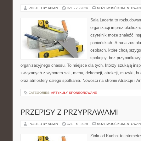
POSTED BY ADMIN
CZE - 7 - 2026
MOŻLIWOŚĆ KOMENTOWAN
Sala Lacerta to rozbudowan
organizacji imprez okolicz
czytelnik może znaleźć ins
panieńskich. Strona został
osobach, które chcą przyg
spokojny, bez przypadkowyc
organizacyjnego chaosu. To miejsce dla tych, którzy szukają ins
związanych z wyborem sali, menu, dekoracji, atrakcji, muzyki, b
oraz atmosfery całego spotkania. Nowości na stronie Atrakcje i A
CATEGORIES:
ARTYKUŁY SPONSOROWANE
PRZEPISY Z PRZYPRAWAMI
POSTED BY ADMIN
CZE - 6 - 2026
MOŻLIWOŚĆ KOMENTOWAN
Zioła od Kuchni to internet