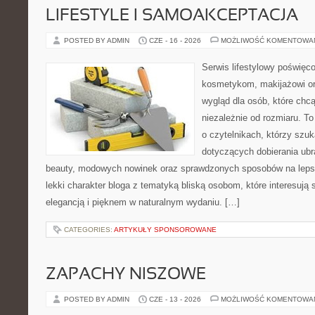
LIFESTYLE I SAMOAKCEPTACJA
POSTED BY ADMIN
CZE - 16 - 2026
MOŻLIWOŚĆ KOMENTOWA
Serwis lifestylowy poświęcon
kosmetykom, makijażowi or
wygląd dla osób, które chc
niezależnie od rozmiaru. T
o czytelnikach, którzy szu
dotyczących dobierania ubr
beauty, modowych nowinek oraz sprawdzonych sposobów na lepsz
lekki charakter bloga z tematyką bliską osobom, które interesują 
elegancją i pięknem w naturalnym wydaniu. […]
CATEGORIES:
ARTYKUŁY SPONSOROWANE
ZAPACHY NISZOWE
POSTED BY ADMIN
CZE - 13 - 2026
MOŻLIWOŚĆ KOMENTOWA