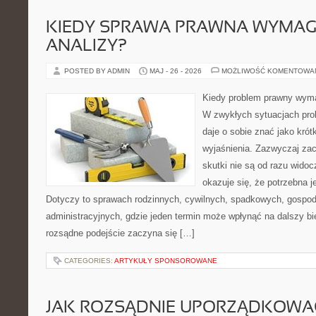
KIEDY SPRAWA PRAWNA WYMAG
ANALIZY?
POSTED BY ADMIN
MAJ - 26 - 2026
MOŻLIWOŚĆ KOMENTOWA
Kiedy problem prawny wyma
W zwykłych sytuacjach pr
daje o sobie znać jako krót
wyjaśnienia. Zazwyczaj zacz
skutki nie są od razu widoc
okazuje się, że potrzebna j
Dotyczy to sprawach rodzinnych, cywilnych, spadkowych, gospod
administracyjnych, gdzie jeden termin może wpłynąć na dalszy b
rozsądne podejście zaczyna się […]
CATEGORIES:
ARTYKUŁY SPONSOROWANE
JAK ROZSĄDNIE UPORZĄDKOW