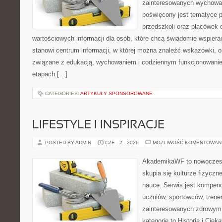
zainteresowanych wychowan
poświęcony jest tematyce 
przedszkoli oraz placówek 
wartościowych informacji dla osób, które chcą świadomie wspiera
stanowi centrum informacji, w której można znaleźć wskazówki, 
związane z edukacją, wychowaniem i codziennym funkcjonowanie
etapach […]
CATEGORIES:
ARTYKUŁY SPONSOROWANE
LIFESTYLE I INSPIRACJE
POSTED BY ADMIN
CZE - 2 - 2026
MOŻLIWOŚĆ KOMENTOWAN
AkademikaWF to nowoczesna
skupia się kulturze fizycznej
nauce. Serwis jest kompen
uczniów, sportowców, trene
zainteresowanych zdrowym 
kategorie to Historia i Ciek