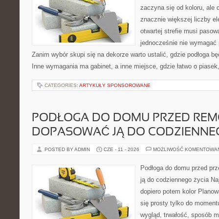
zaczyna się od koloru, ale 
znacznie większej liczby 
otwartej strefie musi pasowa
jednocześnie nie wymagać 
Zanim wybór skupi się na dekorze warto ustalić, gdzie podłoga bę
Inne wymagania ma gabinet, a inne miejsce, gdzie łatwo o piasek
CATEGORIES:
ARTYKUŁY SPONSOROWANE
PODŁOGA DO DOMU PRZED REM
DOPASOWAĆ JĄ DO CODZIENNEG
POSTED BY ADMIN
CZE - 11 - 2026
MOŻLIWOŚĆ KOMENTOWA
Podłoga do domu przed prz
ją do codziennego życia Na
dopiero potem kolor Planow
się prosty tylko do moment
wygląd, trwałość, sposób m