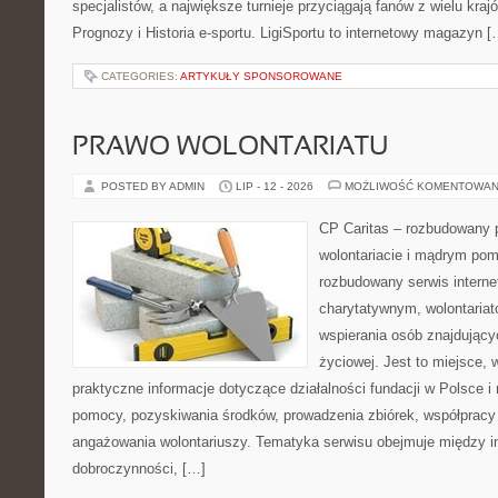
specjalistów, a największe turnieje przyciągają fanów z wielu kraj
Prognozy i Historia e-sportu. LigiSportu to internetowy magazyn [
CATEGORIES:
ARTYKUŁY SPONSOROWANE
PRAWO WOLONTARIATU
POSTED BY ADMIN
LIP - 12 - 2026
MOŻLIWOŚĆ KOMENTOWAN
CP Caritas – rozbudowany p
wolontariacie i mądrym pom
rozbudowany serwis intern
charytatywnym, wolontaria
wspierania osób znajdującyc
życiowej. Jest to miejsce,
praktyczne informacje dotyczące działalności fundacji w Polsce i
pomocy, pozyskiwania środków, prowadzenia zbiórek, współpracy
angażowania wolontariuszy. Tematyka serwisu obejmuje między in
dobroczynności, […]