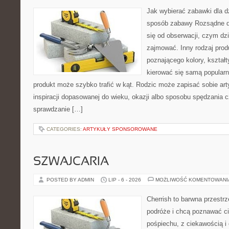
Jak wybierać zabawki dla d
sposób zabawy Rozsądne d
się od obserwacji, czym dz
zajmować. Inny rodzaj prod
poznającego kolory, kształty
kierować się samą popular
produkt może szybko trafić w kąt. Rodzic może zapisać sobie arty
inspiracji dopasowanej do wieku, okazji albo sposobu spędzania
sprawdzanie […]
CATEGORIES:
ARTYKUŁY SPONSOROWANE
SZWAJCARIA
POSTED BY ADMIN
LIP - 6 - 2026
MOŻLIWOŚĆ KOMENTOWAN
Cherrish to barwna przestrz
podróże i chcą poznawać ci
pośpiechu, z ciekawością i