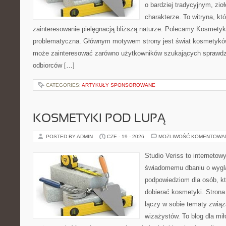
o bardziej tradycyjnym, zi
charakterze. To witryna, kt
zainteresowanie pielęgnacją bliższą naturze. Polecamy Kosmetyk
problematyczna. Głównym motywem strony jest świat kosmetyków
może zainteresować zarówno użytkowników szukających sprawdzo
odbiorców […]
CATEGORIES:
ARTYKUŁY SPONSOROWANE
KOSMETYKI POD LUPĄ
POSTED BY ADMIN
CZE - 19 - 2026
MOŻLIWOŚĆ KOMENTOWA
Studio Veriss to internetow
świadomemu dbaniu o wygl
podpowiedziom dla osób, k
dobierać kosmetyki. Strona
łączy w sobie tematy związ
wizażystów. To blog dla mi