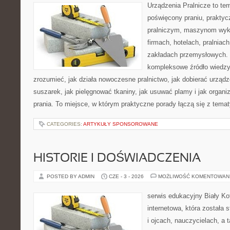
Urządzenia Pralnicze to te
poświęcony praniu, prakty
pralniczym, maszynom wy
firmach, hotelach, pralniac
zakładach przemysłowych. 
kompleksowe źródło wiedzy 
zrozumieć, jak działa nowoczesne pralnictwo, jak dobierać urządz
suszarek, jak pielęgnować tkaniny, jak usuwać plamy i jak orga
prania. To miejsce, w którym praktyczne porady łączą się z tematy
CATEGORIES:
ARTYKUŁY SPONSOROWANE
HISTORIE I DOŚWIADCZENIA
POSTED BY ADMIN
CZE - 3 - 2026
MOŻLIWOŚĆ KOMENTOWAN
serwis edukacyjny Biały Ko
internetowa, która została
i ojcach, nauczycielach, a