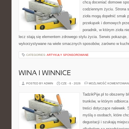
chcą doceniać domowe spos
codziennym życiu. Strona s
zioła mogą dopełnić smak p
przekąsek i domowych prze
poradnik, w którym zioła ni
lecz stają się elementem zdrowego stylu życia. Serwis pokazuje
wykorzystywane na wiele smacznych sposobów, zarówno w kuchni
CATEGORIES:
ARTYKUŁY SPONSOROWANE
WINA I WINNICE
POSTED BY ADMIN
CZE - 6 - 2026
MOŻLIWOŚĆ KOMENTOWAN
TadzikPije.pl to obszerny 
trunków, w którym odbiorca
treści dotyczące nalewek. 
myślą o osobach, które ch
degustacji i szukają miejsc
alkoholem są przedstawiane