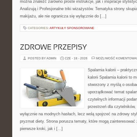
można znaleźć zarówno proste instrukcje, jak i inspiracje stylist
Analizują i Profesjonalne triki wizażystów. Tematyka strony skup
makijażu, ale nie ogranicza się wyłącznie do […]
CATEGORIES:
ARTYKUŁY SPONSOROWANE
ZDROWE PRZEPISY
POSTED BY ADMIN
CZE - 18 - 2026
MOŻLIWOŚĆ KOMENTOWA
Spalarnia kalorii – praktyc
kalorii Spalarnia kalorii to 
stworzony z myślą o osoba
uporządkować temat spalania
czytelnych informacji poda
przestrzeń dla czytelników,
wyłącznie na modnych hasłach, lecz wolą spojrzeć na zdrowy styl
pryzmat diety. Strona porusza tematy, które mogą zainteresować
pierwsze kroki, jak i […]