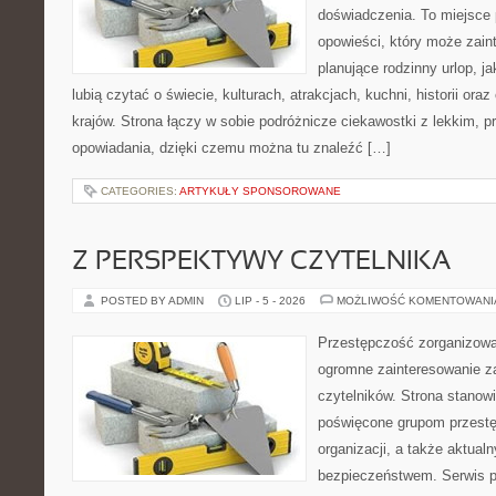
doświadczenia. To miejsce
opowieści, który może zai
planujące rodzinny urlop, ja
lubią czytać o świecie, kulturach, atrakcjach, kuchni, historii ora
krajów. Strona łączy w sobie podróżnicze ciekawostki z lekkim,
opowiadania, dzięki czemu można tu znaleźć […]
CATEGORIES:
ARTYKUŁY SPONSOROWANE
Z PERSPEKTYWY CZYTELNIKA
POSTED BY ADMIN
LIP - 5 - 2026
MOŻLIWOŚĆ KOMENTOWAN
Przestępczość zorganizowan
ogromne zainteresowanie za
czytelników. Strona stanow
poświęcone grupom przestę
organizacji, a także aktu
bezpieczeństwem. Serwis p