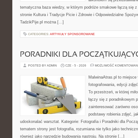
tematyczna baza wiedzy, w którym podróże smakowe łączą się z
stronie Kultura i Tradycje Picie i Zdrowie i Odpowiedzialne Spoży
TadzikPije.pl można […]
CATEGORIES:
ARTYKUŁY SPONSOROWANE
PORADNIKI DLA POCZĄTKUJĄCY
POSTED BY ADMIN
CZE - 5 - 2026
MOŻLIWOŚĆ KOMENTOWAN
MalwinaAtras.pl to miejsce
fotografowania, edycji zdję
To przestrzeń, w której mił
łączy się z poradnikowym 
zainteresować zarówno osob
podstawy robienia zdjęć, jak
udoskonalać warsztat. Kategorie: Fotografia i Poradniki dla Poc
tematem strony jest fotografia, rozumiana nie tylko jako technic
również jako narzędzie budowania nastroju. Na stronie […]