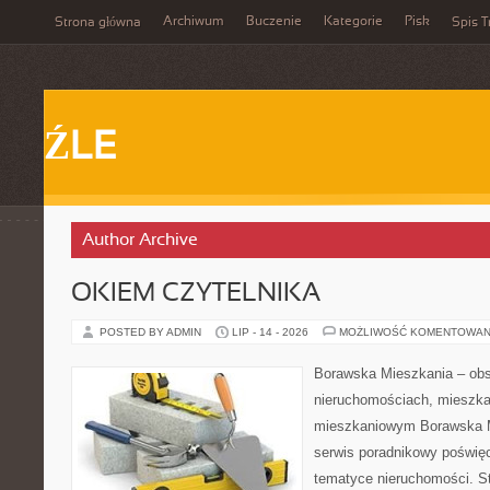
Archiwum
Buczenie
Kategorie
Pisk
Strona główna
Spis T
ŹLE
Author Archive
OKIEM CZYTELNIKA
POSTED BY ADMIN
LIP - 14 - 2026
MOŻLIWOŚĆ KOMENTOWAN
Borawska Mieszkania – ob
nieruchomościach, mieszka
mieszkaniowym Borawska M
serwis poradnikowy poświę
tematyce nieruchomości. S