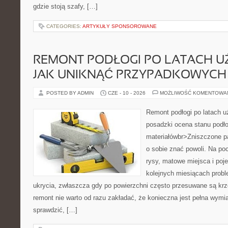
gdzie stoją szafy, […]
CATEGORIES:
ARTYKUŁY SPONSOROWANE
REMONT PODŁOGI PO LATACH U
JAK UNIKNĄĆ PRZYPADKOWYCH 
POSTED BY ADMIN
CZE - 10 - 2026
MOŻLIWOŚĆ KOMENTOWA
Remont podłogi po latach u
posadzki ocena stanu podł
materiałówbr>Zniszczone pa
o sobie znać powoli. Na poc
rysy, matowe miejsca i poj
kolejnych miesiącach probl
ukrycia, zwłaszcza gdy po powierzchni często przesuwane są krz
remont nie warto od razu zakładać, że konieczna jest pełna wymia
sprawdzić, […]