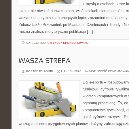
z myślą o osobach, które i
lokalu, ale również o inwestorach, właścicielach nieruchomości, 
wszystkich czytelnikach chcących lepiej zrozumieć mechanizmy 
Zobacz także Przewodnik po Miastach i Dzielnicach i Trendy i N
można znaleźć merytoryczne publikacje […]
CATEGORIES:
ARTYKUŁY SPONSOROWANE
WASZA STREFA
POSTED BY ADMIN
LIP - 13 - 2026
MOŻLIWOŚĆ KOMENTOWAN
Ligi e-sportu – rozbudowany
turniejów i cyfrowej rywaliz
w grach komputerowych w ci
ogromną przemianę. To, co 
komputerowej rywalizacji, 
gałąź cyfrowej rozrywki. Pr
według starannie przygotowanych planów, drużyny zatrudniają sz