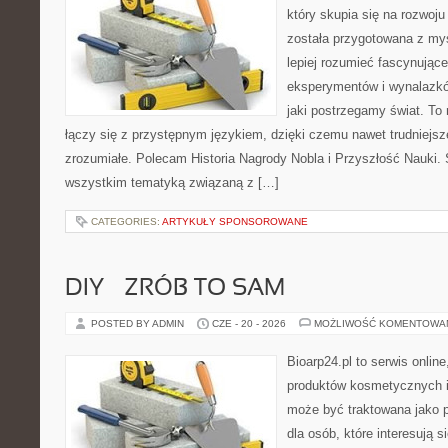
który skupia się na rozwoju
została przygotowana z myś
lepiej rozumieć fascynujące h
eksperymentów i wynalazkó
jaki postrzegamy świat. To
łączy się z przystępnym językiem, dzięki czemu nawet trudniejsz
zrozumiałe. Polecam Historia Nagrody Nobla i Przyszłość Nauki. 
wszystkim tematyką związaną z […]
CATEGORIES:
ARTYKUŁY SPONSOROWANE
DIY – ZRÓB TO SAM
POSTED BY ADMIN
CZE - 20 - 2026
MOŻLIWOŚĆ KOMENTOWA
Bioarp24.pl to serwis online
produktów kosmetycznych i
może być traktowana jako p
dla osób, które interesują