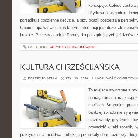
koncepcje. Całość została 
użytkownik wygodnie dociera
porządkują codzienne decyzje, a przy okazji poszerzają perspekty
Ciebie mapą w świecie, w którym informacji jest dużo, ale sens
brakuje. Przeczytaj także Porady dla początkujących jeźdźców i 
CATEGORIES:
ARTYKUŁY SPONSOROWANE
KULTURA CHRZEŚCIJAŃSKA
POSTED BY ADMIN
STY - 30 - 2026
MOŻLIWOŚĆ KOMENTOWA
To miejsce stworzone z myś
pomaga umacniać relację z
chwilach. Strona jest przes
bardziej świadomie żyją wiar
także wtedy, gdy życie staw
prowadzić w taki sposób, b
praktyczna, a modlitwa i refleksja przenikały dom, rozmowy, decyz