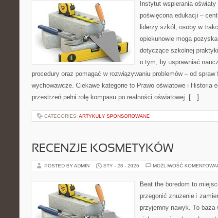
Instytut wspierania oświaty
poświęcona edukacji – cen
liderzy szkół, osoby w trak
opiekunowie mogą pozyskać
dotyczące szkolnej praktyki
o tym, by usprawniać naucz
procedury oraz pomagać w rozwiązywaniu problemów – od spraw 
wychowawcze. Ciekawe kategorie to Prawo oświatowe i Historia e
przestrzeń pełni rolę kompasu po realności oświatowej. […]
CATEGORIES:
ARTYKUŁY SPONSOROWANE
RECENZJE KOSMETYKÓW
POSTED BY ADMIN
STY - 28 - 2026
MOŻLIWOŚĆ KOMENTOWA
Beat the boredom to miejsc
przegonić znużenie i zamie
przyjemny nawyk. To baza 