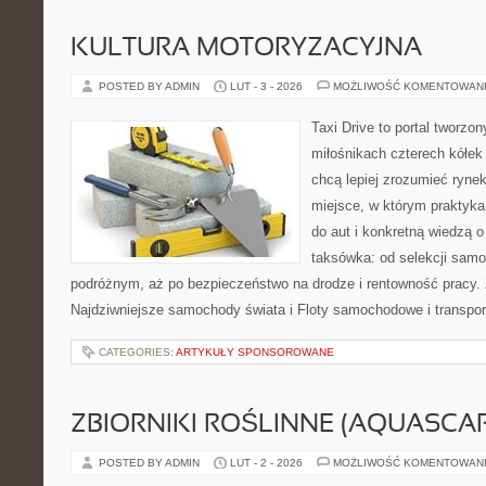
KULTURA MOTORYZACYJNA
POSTED BY ADMIN
LUT - 3 - 2026
MOŻLIWOŚĆ KOMENTOWAN
Taxi Drive to portal tworzo
miłośnikach czterech kółek
chcą lepiej zrozumieć ryne
miejsce, w którym praktyka
do aut i konkretną wiedzą 
taksówka: od selekcji samo
podróżnym, aż po bezpieczeństwo na drodze i rentowność pracy.
Najdziwniejsze samochody świata i Floty samochodowe i transport
CATEGORIES:
ARTYKUŁY SPONSOROWANE
ZBIORNIKI ROŚLINNE (AQUASCAP
POSTED BY ADMIN
LUT - 2 - 2026
MOŻLIWOŚĆ KOMENTOWAN