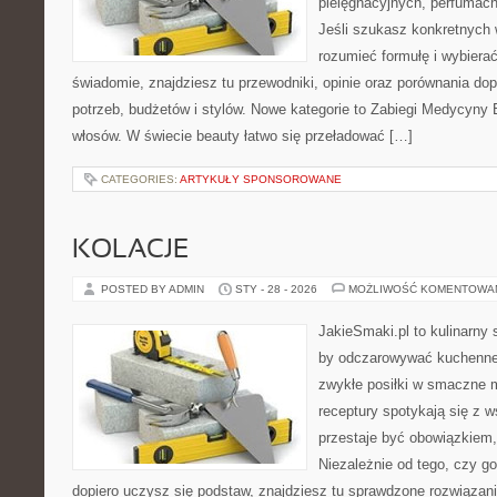
pielęgnacyjnych, perfumach
Jeśli szukasz konkretnych
rozumieć formułę i wybierać
świadomie, znajdziesz tu przewodniki, opinie oraz porównania d
potrzeb, budżetów i stylów. Nowe kategorie to Zabiegi Medycyny E
włosów. W świecie beauty łatwo się przeładować […]
CATEGORIES:
ARTYKUŁY SPONSOROWANE
KOLACJE
POSTED BY ADMIN
STY - 28 - 2026
MOŻLIWOŚĆ KOMENTOWA
JakieSmaki.pl to kulinarny s
by odczarowywać kuchenne
zwykłe posiłki w smaczne 
receptury spotykają się z 
przestaje być obowiązkiem, 
Niezależnie od tego, czy go
dopiero uczysz się podstaw, znajdziesz tu sprawdzone rozwiązan