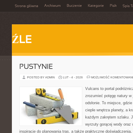
Archiwum
Buczenie
Kategorie
Pisk
Strona główna
Spis T
ŹLE
PUSTYNIE
POSTED BY ADMIN
LUT - 4 - 2026
MOŻLIWOŚĆ KOMENTOWAN
Vulcans to portal podróżnic
zrozumieć potęgę natury w j
odsłonie. To miejsce, gdzie
cieple wnętrza planety, a kr
każdym zakrętem szlaku. Je
wyrzuty gorącej wody oraz 
inspiracje do planowania tras, a także praktyczne doświadczenia