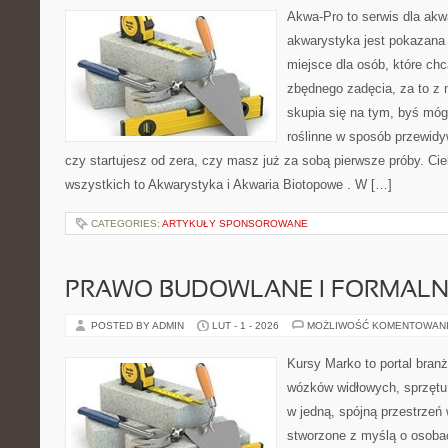
Akwa-Pro to serwis dla akw
akwarystyka jest pokazana 
miejsce dla osób, które ch
zbędnego zadęcia, za to z 
skupia się na tym, byś móg
roślinne w sposób przewidyw
czy startujesz od zera, czy masz już za sobą pierwsze próby. Cie
wszystkich to Akwarystyka i Akwaria Biotopowe . W […]
CATEGORIES:
ARTYKUŁY SPONSOROWANE
PRAWO BUDOWLANE I FORMALN
POSTED BY ADMIN
LUT - 1 - 2026
MOŻLIWOŚĆ KOMENTOWAN
Kursy Marko to portal branż
wózków widłowych, sprzętu
w jedną, spójną przestrzeń
stworzone z myślą o osobac