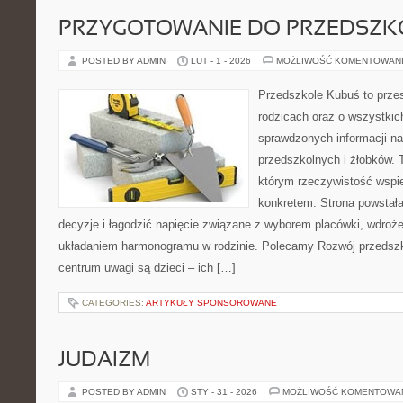
PRZYGOTOWANIE DO PRZEDSZKO
POSTED BY ADMIN
LUT - 1 - 2026
MOŻLIWOŚĆ KOMENTOWAN
Przedszkole Kubuś to prze
rodzicach oraz o wszystkich
sprawdzonych informacji n
przedszkolnych i żłobków. 
którym rzeczywistość wspie
konkretem. Strona powstała
decyzje i łagodzić napięcie związane z wyborem placówki, wdroż
układaniem harmonogramu w rodzinie. Polecamy Rozwój przedsz
centrum uwagi są dzieci – ich […]
CATEGORIES:
ARTYKUŁY SPONSOROWANE
JUDAIZM
POSTED BY ADMIN
STY - 31 - 2026
MOŻLIWOŚĆ KOMENTOWA