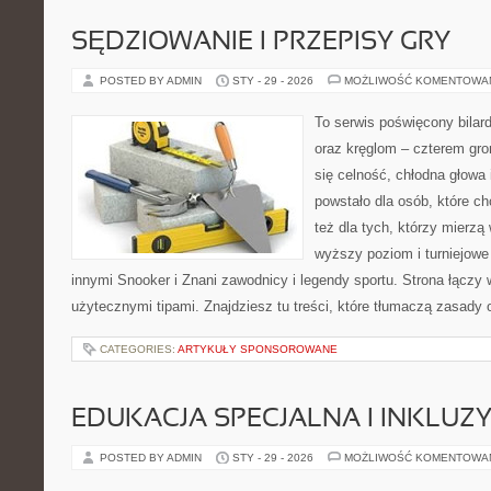
SĘDZIOWANIE I PRZEPISY GRY
POSTED BY ADMIN
STY - 29 - 2026
MOŻLIWOŚĆ KOMENTOWA
To serwis poświęcony bilar
oraz kręglom – czterem grom
się celność, chłodna głowa 
powstało dla osób, które ch
też dla tych, którzy mierzą 
wyższy poziom i turniejow
innymi Snooker i Znani zawodnicy i legendy sportu. Strona łącz
użytecznymi tipami. Znajdziesz tu treści, które tłumaczą zasady 
CATEGORIES:
ARTYKUŁY SPONSOROWANE
EDUKACJA SPECJALNA I INKLUZ
POSTED BY ADMIN
STY - 29 - 2026
MOŻLIWOŚĆ KOMENTOWA