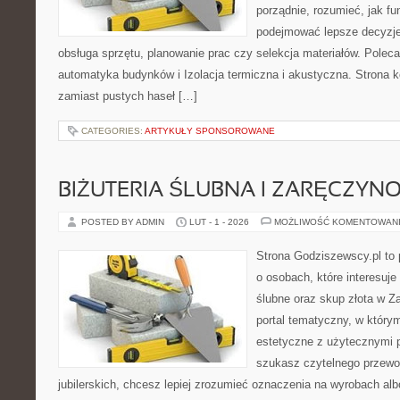
porządnie, rozumieć, jak fun
podejmować lepsze decyzje
obsługa sprzętu, planowanie prac czy selekcja materiałów. Polec
automatyka budynków i Izolacja termiczna i akustyczna. Strona k
zamiast pustych haseł […]
CATEGORIES:
ARTYKUŁY SPONSOROWANE
BIŻUTERIA ŚLUBNA I ZARĘCZYN
POSTED BY ADMIN
LUT - 1 - 2026
MOŻLIWOŚĆ KOMENTOWAN
Strona Godziszewscy.pl to 
o osobach, które interesuje
ślubne oraz skup złota w Z
portal tematyczny, w który
estetyczne z użytecznymi 
szukasz czytelnego przewo
jubilerskich, chcesz lepiej zrozumieć oznaczenia na wyrobach albo