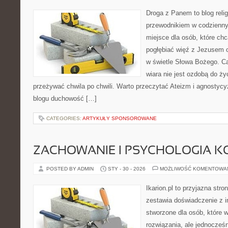
Droga z Panem to blog relig
przewodnikiem w codziennym
miejsce dla osób, które chc
pogłębiać więź z Jezusem 
w świetle Słowa Bożego. Ca
wiara nie jest ozdobą do ży
przeżywać chwila po chwili. Warto przeczytać Ateizm i agnostycy
blogu duchowość […]
CATEGORIES:
ARTYKUŁY SPONSOROWANE
ZACHOWANIE I PSYCHOLOGIA K
POSTED BY ADMIN
STY - 30 - 2026
MOŻLIWOŚĆ KOMENTOWA
Ikarion.pl to przyjazna stro
zestawia doświadczenie z i
stworzone dla osób, które w
rozwiązania, ale jednocześ