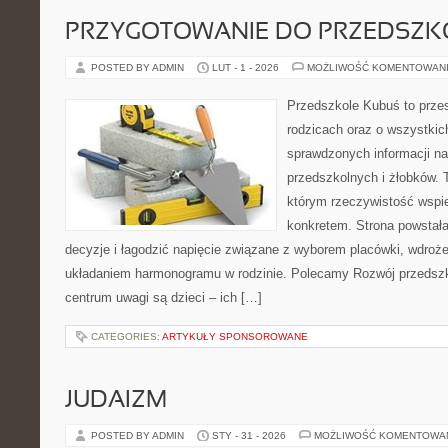
PRZYGOTOWANIE DO PRZEDSZKO
POSTED BY ADMIN
LUT - 1 - 2026
MOŻLIWOŚĆ KOMENTOWAN
Przedszkole Kubuś to prze
rodzicach oraz o wszystkich
sprawdzonych informacji n
przedszkolnych i żłobków. 
którym rzeczywistość wspie
konkretem. Strona powstała
decyzje i łagodzić napięcie związane z wyborem placówki, wdroż
układaniem harmonogramu w rodzinie. Polecamy Rozwój przedsz
centrum uwagi są dzieci – ich […]
CATEGORIES:
ARTYKUŁY SPONSOROWANE
JUDAIZM
POSTED BY ADMIN
STY - 31 - 2026
MOŻLIWOŚĆ KOMENTOWA