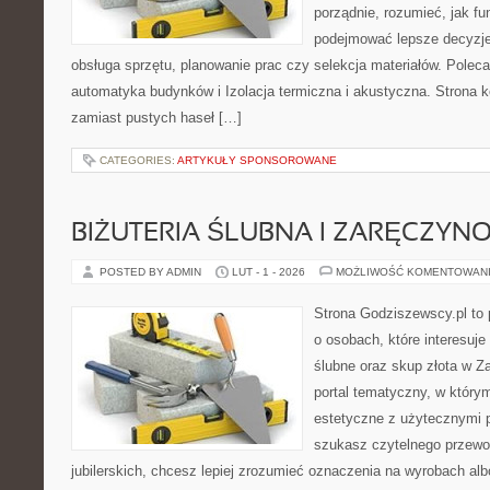
porządnie, rozumieć, jak fun
podejmować lepsze decyzje
obsługa sprzętu, planowanie prac czy selekcja materiałów. Polec
automatyka budynków i Izolacja termiczna i akustyczna. Strona k
zamiast pustych haseł […]
CATEGORIES:
ARTYKUŁY SPONSOROWANE
BIŻUTERIA ŚLUBNA I ZARĘCZYN
POSTED BY ADMIN
LUT - 1 - 2026
MOŻLIWOŚĆ KOMENTOWAN
Strona Godziszewscy.pl to 
o osobach, które interesuje
ślubne oraz skup złota w Z
portal tematyczny, w który
estetyczne z użytecznymi 
szukasz czytelnego przewo
jubilerskich, chcesz lepiej zrozumieć oznaczenia na wyrobach albo