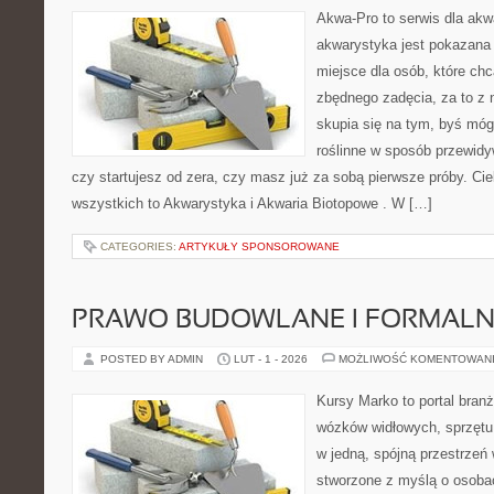
Akwa-Pro to serwis dla akw
akwarystyka jest pokazana 
miejsce dla osób, które ch
zbędnego zadęcia, za to z 
skupia się na tym, byś móg
roślinne w sposób przewidyw
czy startujesz od zera, czy masz już za sobą pierwsze próby. Cie
wszystkich to Akwarystyka i Akwaria Biotopowe . W […]
CATEGORIES:
ARTYKUŁY SPONSOROWANE
PRAWO BUDOWLANE I FORMALN
POSTED BY ADMIN
LUT - 1 - 2026
MOŻLIWOŚĆ KOMENTOWAN
Kursy Marko to portal branż
wózków widłowych, sprzętu
w jedną, spójną przestrzeń
stworzone z myślą o osobac