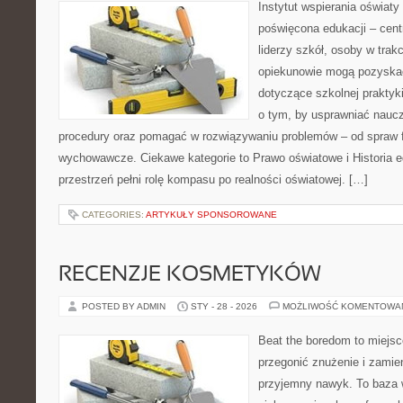
Instytut wspierania oświaty
poświęcona edukacji – cen
liderzy szkół, osoby w trak
opiekunowie mogą pozyskać
dotyczące szkolnej praktyki
o tym, by usprawniać naucz
procedury oraz pomagać w rozwiązywaniu problemów – od spraw 
wychowawcze. Ciekawe kategorie to Prawo oświatowe i Historia e
przestrzeń pełni rolę kompasu po realności oświatowej. […]
CATEGORIES:
ARTYKUŁY SPONSOROWANE
RECENZJE KOSMETYKÓW
POSTED BY ADMIN
STY - 28 - 2026
MOŻLIWOŚĆ KOMENTOWA
Beat the boredom to miejsc
przegonić znużenie i zamie
przyjemny nawyk. To baza 