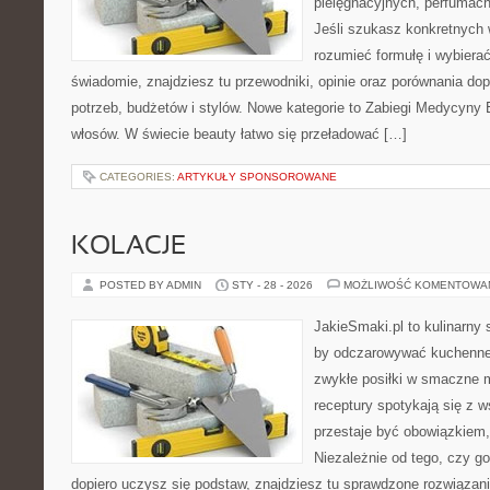
pielęgnacyjnych, perfumach
Jeśli szukasz konkretnych
rozumieć formułę i wybierać
świadomie, znajdziesz tu przewodniki, opinie oraz porównania d
potrzeb, budżetów i stylów. Nowe kategorie to Zabiegi Medycyny E
włosów. W świecie beauty łatwo się przeładować […]
CATEGORIES:
ARTYKUŁY SPONSOROWANE
KOLACJE
POSTED BY ADMIN
STY - 28 - 2026
MOŻLIWOŚĆ KOMENTOWA
JakieSmaki.pl to kulinarny s
by odczarowywać kuchenne
zwykłe posiłki w smaczne 
receptury spotykają się z 
przestaje być obowiązkiem, 
Niezależnie od tego, czy go
dopiero uczysz się podstaw, znajdziesz tu sprawdzone rozwiązan