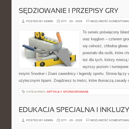
SĘDZIOWANIE I PRZEPISY GRY
POSTED BY ADMIN
STY - 29 - 2026
MOŻLIWOŚĆ KOMENTOWA
To serwis poświęcony bilar
oraz kręglom – czterem grom
się celność, chłodna głowa 
powstało dla osób, które ch
też dla tych, którzy mierzą 
wyższy poziom i turniejow
innymi Snooker i Znani zawodnicy i legendy sportu. Strona łącz
użytecznymi tipami. Znajdziesz tu treści, które tłumaczą zasady 
CATEGORIES:
ARTYKUŁY SPONSOROWANE
EDUKACJA SPECJALNA I INKLUZ
POSTED BY ADMIN
STY - 29 - 2026
MOŻLIWOŚĆ KOMENTOWA