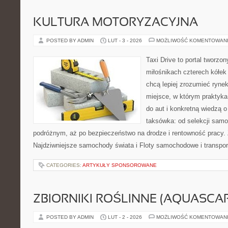
KULTURA MOTORYZACYJNA
POSTED BY ADMIN
LUT - 3 - 2026
MOŻLIWOŚĆ KOMENTOWAN
Taxi Drive to portal tworzo
miłośnikach czterech kółek
chcą lepiej zrozumieć ryne
miejsce, w którym praktyka
do aut i konkretną wiedzą 
taksówka: od selekcji samo
podróżnym, aż po bezpieczeństwo na drodze i rentowność pracy.
Najdziwniejsze samochody świata i Floty samochodowe i transport
CATEGORIES:
ARTYKUŁY SPONSOROWANE
ZBIORNIKI ROŚLINNE (AQUASCAP
POSTED BY ADMIN
LUT - 2 - 2026
MOŻLIWOŚĆ KOMENTOWAN