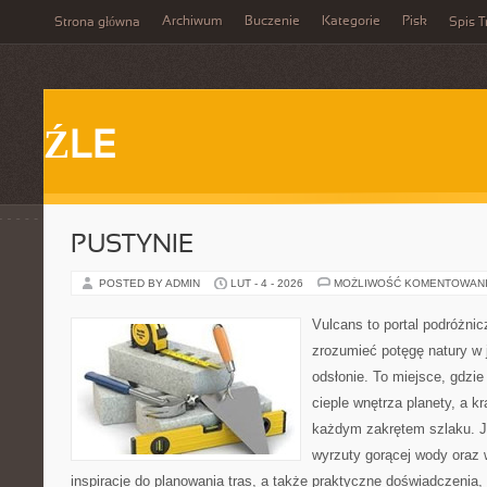
Archiwum
Buczenie
Kategorie
Pisk
Strona główna
Spis T
ŹLE
PUSTYNIE
POSTED BY ADMIN
LUT - 4 - 2026
MOŻLIWOŚĆ KOMENTOWAN
Vulcans to portal podróżnic
zrozumieć potęgę natury w j
odsłonie. To miejsce, gdzie
cieple wnętrza planety, a kr
każdym zakrętem szlaku. Je
wyrzuty gorącej wody oraz 
inspiracje do planowania tras, a także praktyczne doświadczenia