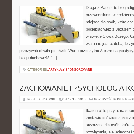
Droga z Panem to blog relig
przewodnikiem w codziennym
miejsce dla osób, które chc
pogłębiać więź z Jezusem 
w świetle Słowa Bożego. Ca
wiara nie jest ozdobą do ży
przeżywać chwila po chwili. Warto przeczytać Ateizm i agnostycy
blogu duchowość […]
CATEGORIES:
ARTYKUŁY SPONSOROWANE
ZACHOWANIE I PSYCHOLOGIA K
POSTED BY ADMIN
STY - 30 - 2026
MOŻLIWOŚĆ KOMENTOWA
Ikarion.pl to przyjazna stro
zestawia doświadczenie z i
stworzone dla osób, które w
rozwiązania, ale jednocześ