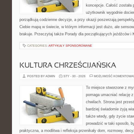
koncepcje. Całość została 
użytkownik wygodnie dociera
porządkują codzienne decyzje, a przy okazji poszerzają perspekty
Ciebie mapą w świecie, w którym informacji jest dużo, ale sens
brakuje. Przeczytaj także Porady dla początkujących jeźdźców i 
CATEGORIES:
ARTYKUŁY SPONSOROWANE
KULTURA CHRZEŚCIJAŃSKA
POSTED BY ADMIN
STY - 30 - 2026
MOŻLIWOŚĆ KOMENTOWA
To miejsce stworzone z myś
pomaga umacniać relację z
chwilach. Strona jest przes
bardziej świadomie żyją wiar
także wtedy, gdy życie staw
prowadzić w taki sposób, b
praktyczna, a modlitwa i refleksja przenikały dom, rozmowy, decyz