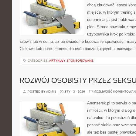
chcą zbudować lepszą kond
miejsce, w którym trening s
determinacja jest traktowa
plan. Strona powstała z my
użytkownika krok po kroku:
siłowni lub w domu, aż po świadome budowanie sprawności, masy 
Ciekawe kategorie: Fitness dla osób początkujących z nadwagą i
CATEGORIES:
ARTYKUŁY SPONSOROWANE
ROZWÓJ OSOBISTY PRZEZ SEKS
POSTED BY ADMIN
STY - 3 - 2026
MOŻLIWOŚĆ KOMENTOWAN
Anonserek.pl to serwis o p
i miłości, w którym dialog 
naturalne. To przestrzeń dla
poznać siebie oraz wzmocni
ale też bez pustej prowokac