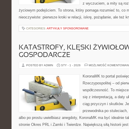
z wyczuciem, a mity są ro
życiowym podejściem. To strona, który pomaga rozumieć to, co 
nieoczywiste: pierwsze kroki w relacji, iskrę, pożądanie, ale też 
CATEGORIES:
ARTYKUŁY SPONSOROWANE
KATASTROFY, KLĘSKI ŻYWIOŁOW
GOSPODARCZE
POSTED BY ADMIN
STY - 1 - 2026
MOŻLIWOŚĆ KOMENTOWAN
KoronaMK to portal poświę
Rzeczypospolitej – od pie
współczesność. To miejsce,
się z interpretacją, a daty 
ciąg przyczyn i skutków. J
przewodnika po stuleciach,
albo po prostu uwielbiasz anegdoty, KoronaMK ma być idealnie t
stronie Okres PRL i Zamki i Twierdze. Największą siłą historii jes