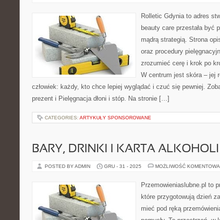
Rolletic Gdynia to adres s
beauty care przestała być p
mądrą strategią. Strona opi
oraz procedury pielęgnacyj
zrozumieć cerę i krok po k
W centrum jest skóra – jej 
człowiek: każdy, kto chce lepiej wyglądać i czuć się pewniej. Zo
prezent i Pielęgnacja dłoni i stóp. Na stronie […]
CATEGORIES:
ARTYKUŁY SPONSOROWANE
BARY, DRINKI I KARTA ALKOHOLI
POSTED BY ADMIN
GRU - 31 - 2025
MOŻLIWOŚĆ KOMENTOWA
Przemowieniaslubne.pl to p
które przygotowują dzień za
mieć pod ręką przemówienia,