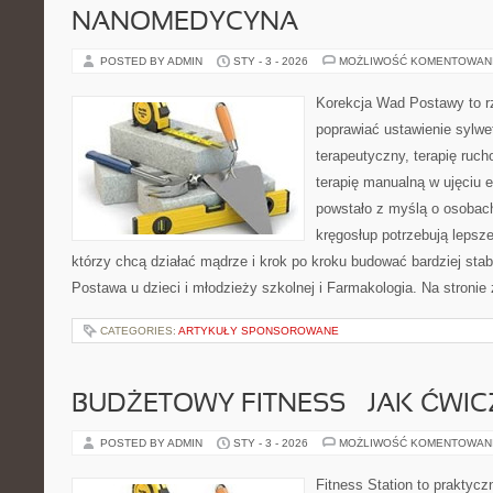
NANOMEDYCYNA
POSTED BY ADMIN
STY - 3 - 2026
MOŻLIWOŚĆ KOMENTOWAN
Korekcja Wad Postawy to rze
poprawiać ustawienie sylwet
terapeutyczny, terapię ruch
terapię manualną w ujęciu 
powstało z myślą o osobach,
kręgosłup potrzebują lepszej
którzy chcą działać mądrze i krok po kroku budować bardziej sta
Postawa u dzieci i młodzieży szkolnej i Farmakologia. Na stronie
CATEGORIES:
ARTYKUŁY SPONSOROWANE
BUDŻETOWY FITNESS – JAK ĆWIC
POSTED BY ADMIN
STY - 3 - 2026
MOŻLIWOŚĆ KOMENTOWAN
Fitness Station to praktycz