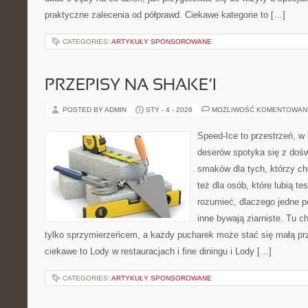
praktyczne zalecenia od półprawd. Ciekawe kategorie to […]
CATEGORIES:
ARTYKUŁY SPONSOROWANE
PRZEPISY NA SHAKE’I
POSTED BY ADMIN
STY - 4 - 2026
MOŻLIWOŚĆ KOMENTOWAN
Speed-Ice to przestrzeń, w
deserów spotyka się z doś
smaków dla tych, którzy ch
też dla osób, które lubią t
rozumieć, dlaczego jedne p
inne bywają ziarniste. Tu c
tylko sprzymierzeńcem, a każdy pucharek może stać się małą pr
ciekawe to Lody w restauracjach i fine diningu i Lody […]
CATEGORIES:
ARTYKUŁY SPONSOROWANE