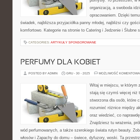
pomysły. To przestrzeń, w k
organizacją, a swoboda idz
opracowaniem. Dzięki temu
świadek, najbliższa przyjaciółka panny młodej, najbliżsi czy gośc
komfortowo. Kategorie na stronie to Catering i Jedzenie i Ślubne 
CATEGORIES:
ARTYKUŁY SPONSOROWANE
PERFUMY DLA KOBIET
POSTED BY ADMIN
GRU - 30 - 2025
MOŻLIWOŚĆ KOMENTOWA
Witaj w miejscu, w którym 
stają się czymś więcej niż t
stworzona dla osób, które 
rozumieć różnice między 
oraz wiedzieć, co naprawdę 
Znajdziesz tu wrażenia, pr
wód perfumowanych, a także szerokiego świata rutyn beauty. Zob
włosów i Zapachy do domu – świece, dyfuzory, woski. Ta przestr