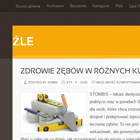
Archiwum
Buczenie
Kategorie
Pisk
Strona główna
Spis T
ŹLE
ZDROWIE ZĘBÓW W RÓŻNYCH K
POSTED BY ADMIN
STY - 4 - 2026
MOŻLIWOŚĆ KOMENTOWAN
STOMBIS – lekarz dentysta
praktyce oraz w poradach S
dla osób, które chcą zrozu
dziąseł i podejmować lepsz
leczenia zębów. To nie jest 
wskazówek, ale przemyślan
dbać o zęby na co dzień, jak przygotować się do wizyty u specjalis