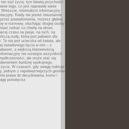
 ten styl życia, tym łatwiej przychodzi
anie tego, co jest naprawdę warte
. Wreszcie, minimalizm informacyjny
lacyjny. Kiedy nie jesteś nieustannie
 przez powiadomienia, możesz głębiej
ię w rozmowy, słuchając drugiej osoby
iast zerkać co chwilę na ekran.
ęcej czasu na pasje, na ruch, na
wórczą nudę, która jest paliwem dla
. To nie jest ucieczka od świata, ale
iej świadomego bycia w nim – z
ałasem, a większą klarownością.
nformacyjny nie rozwiąże wszystkich
spółczesności, ale może stać się
ndamentem bardziej spokojnego,
życia. W czasach, gdy uwagę traktuje
tę, jednym z najodważniejszych gestów
anie prawa do decydowania, komu i
agę poświęcisz.