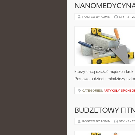
NANOMEDYCYN
POSTED BY ADMIN
STY - 3 - 2
którzy chcą działać mądrze i krok
Postawa u dzieci i młodzieży szko
CATEGORIES:
ARTYKUŁY SPONS
BUDŻETOWY FITN
POSTED BY ADMIN
STY - 3 - 2