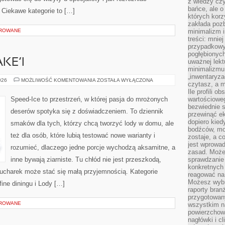
z wiedzy czy
bańce, ale o
 Ciekawe kategorie to […]
których kor
zakłada pozb
OROWANE
minimalizm i
treści: mniej
przypadkowy
pogłębionych
KE’I
uważnej lek
minimalizmu 
„inwentaryzac
PRZEPISY
026
MOŻLIWOŚĆ KOMENTOWANIA
ZOSTAŁA WYŁĄCZONA
czytasz, a m
NA
SHAKE’I
Ile profili o
Speed-Ice to przestrzeń, w której pasja do mrożonych
wartościoweg
bezwiednie s
deserów spotyka się z doświadczeniem. To dziennik
przewinąć e
dopiero kie
smaków dla tych, którzy chcą tworzyć lody w domu, ale
bodźców, mo
też dla osób, które lubią testować nowe warianty i
zostaje, a 
jest wprowad
rozumieć, dlaczego jedne porcje wychodzą aksamitne, a
zasad. Może
inne bywają ziarniste. Tu chłód nie jest przeszkodą,
sprawdzanie
konkretnych
ucharek może stać się małą przyjemnością. Kategorie
reagować na
Możesz wybr
fine diningu i Lody […]
raporty bran
przygotowa
OROWANE
wszystkim na
powierzchown
nagłówki i c