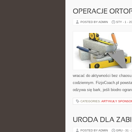
OPERACJE ORTO
POSTED BY ADMIN
STY - 1 - 2
wracać do aktywności bez chaosu.
codziennym. FizjoCoach.pl powstał
odzywa się bark, jeśli biodro ogra
CATEGORIES:
ARTYKUŁY SPONS
URODA DLA ZAB
POSTED BY ADMIN
GRU - 31 -