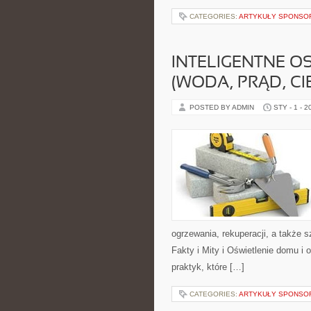
CATEGORIES:
ARTYKUŁY SPONS
INTELIGENTNE 
(WODA, PRĄD, CI
POSTED BY ADMIN
STY - 1 - 2
ogrzewania, rekuperacji, a także 
Fakty i Mity i Oświetlenie domu i 
praktyk, które […]
CATEGORIES:
ARTYKUŁY SPONS