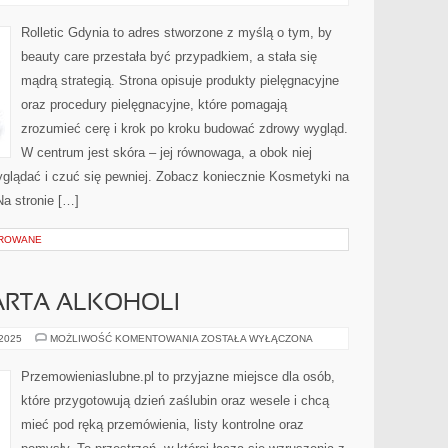
DLA
ZABIEGANYCH
Rolletic Gdynia to adres stworzone z myślą o tym, by
beauty care przestała być przypadkiem, a stała się
mądrą strategią. Strona opisuje produkty pielęgnacyjne
oraz procedury pielęgnacyjne, które pomagają
zrozumieć cerę i krok po kroku budować zdrowy wygląd.
W centrum jest skóra – jej równowaga, a obok niej
wyglądać i czuć się pewniej. Zobacz koniecznie Kosmetyki na
 Na stronie […]
OROWANE
KARTA ALKOHOLI
BARY,
 2025
MOŻLIWOŚĆ KOMENTOWANIA
ZOSTAŁA WYŁĄCZONA
DRINKI
I
KARTA
Przemowieniaslubne.pl to przyjazne miejsce dla osób,
ALKOHOLI
które przygotowują dzień zaślubin oraz wesele i chcą
mieć pod ręką przemówienia, listy kontrolne oraz