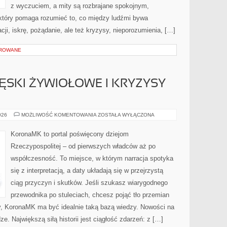
z wyczuciem, a mity są rozbrajane spokojnym,
który pomaga rozumieć to, co między ludźmi bywa
acji, iskrę, pożądanie, ale też kryzysy, nieporozumienia, […]
OROWANE
ĘSKI ŻYWIOŁOWE I KRYZYSY
KATASTROFY,
026
MOŻLIWOŚĆ KOMENTOWANIA
ZOSTAŁA WYŁĄCZONA
KLĘSKI
ŻYWIOŁOWE
I
KoronaMK to portal poświęcony dziejom
KRYZYSY
GOSPODARCZE
Rzeczypospolitej – od pierwszych władców aż po
współczesność. To miejsce, w którym narracja spotyka
się z interpretacją, a daty układają się w przejrzystą
ciąg przyczyn i skutków. Jeśli szukasz wiarygodnego
przewodnika po stuleciach, chcesz pojąć tło przemian
ty, KoronaMK ma być idealnie taką bazą wiedzy. Nowości na
ze. Największą siłą historii jest ciągłość zdarzeń: z […]