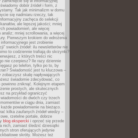
 zamknięcie się w informacyjnej
 świadomy dobór źródeł i form, z
zystamy. Tak jak minimalizm w domu
ycie się nadmiaru rzeczy, tak
nformacyjny zachęca do selekcji
 kanałów, ale lepszej jakości; mniej
ch powiadomień, ale więcej
 analiz; mniej scrollowania, a więcej
tury. Pierwszym krokiem do wdrożenia
informacyjnego jest zrobienie
ji” swoich źródeł: ilu newsletterów nie
imo to codziennie trafiają do skrzynki?
bserwujesz, z których treści nic
o nie czerpiesz? Ile razy dziennie
ięgasz po telefon, tylko po to, by
kran? Świadomość jest tu kluczowa –
dy zobaczysz skalę napływających
żesz świadomie zdecydować, co
co powinno zniknąć. Kolejnym etapem
zenie prostych, ale skutecznych
sz na przykład ograniczyć
 wiadomości do dwóch czy trzech
 momentów w ciągu dnia, zamiast
 każde powiadomienie na bieżąco.
ać kilka zaufanych źródeł wiedzy –
żowe, rzetelne portale, dobrze
ny
blog ekspercki
i oprzeć się przede
 nich, zamiast śledzić dziesiątki
ych stron oferujących jedynie
lickbaitowe skróty. Możesz też