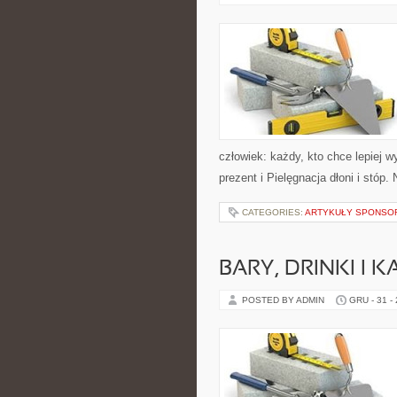
człowiek: każdy, kto chce lepiej 
prezent i Pielęgnacja dłoni i stóp.
CATEGORIES:
ARTYKUŁY SPONS
BARY, DRINKI I 
POSTED BY ADMIN
GRU - 31 -