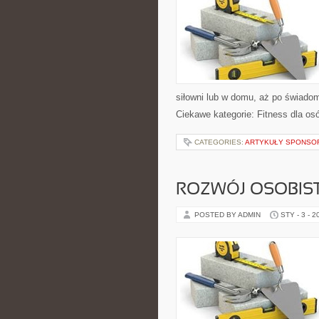
siłowni lub w domu, aż po świado
Ciekawe kategorie: Fitness dla o
CATEGORIES:
ARTYKUŁY SPONS
ROZWÓJ OSOBIS
POSTED BY ADMIN
STY - 3 - 2