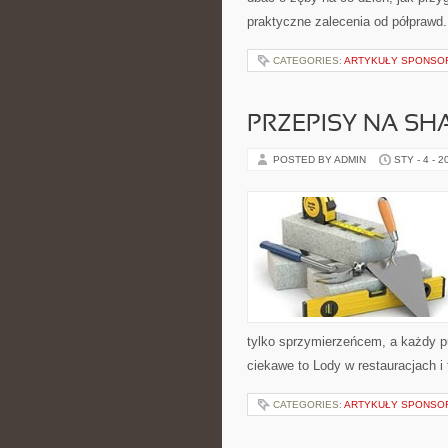
praktyczne zalecenia od półprawd.
CATEGORIES:
ARTYKUŁY SPONS
PRZEPISY NA SHA
POSTED BY ADMIN
STY - 4 - 2
tylko sprzymierzeńcem, a każdy p
ciekawe to Lody w restauracjach i 
CATEGORIES:
ARTYKUŁY SPONS