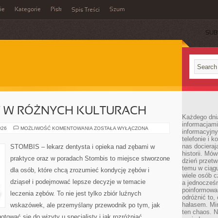
ie
Kategorie
Pisk
Szum
Spis Treści
SUB
 W RÓŻNYCH KULTURACH
Każdego dni
informacjami
ZDROWIE
026
MOŻLIWOŚĆ KOMENTOWANIA
ZOSTAŁA WYŁĄCZONA
informacyjn
ZĘBÓW
telefonie i k
W
RÓŻNYCH
nas docieraj
STOMBIS – lekarz dentysta i opieka nad zębami w
KULTURACH
historii. Mó
praktyce oraz w poradach Stombis to miejsce stworzone
dzień przetw
temu w ciągu
dla osób, które chcą zrozumieć kondycję zębów i
wiele osób c
dziąseł i podejmować lepsze decyzje w temacie
a jednocześn
poinformowa
leczenia zębów. To nie jest tylko zbiór luźnych
odróżnić to,
hałasem. Mi
wskazówek, ale przemyślany przewodnik po tym, jak
ten chaos. N
otować się do wizyty u specjalisty i jak rozróżniać