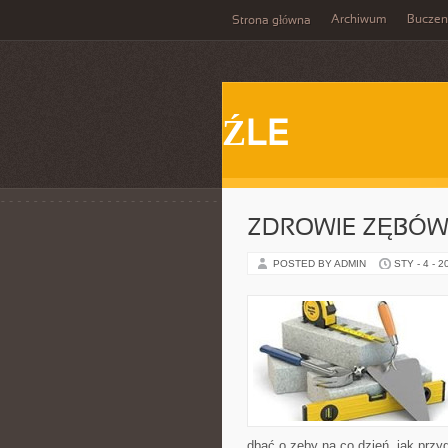
Archiwum
Buczen
Strona główna
ŹLE
ZDROWIE ZĘBÓW
POSTED BY ADMIN
STY - 4 - 2
dbać o zęby na co dzień, jak przyg