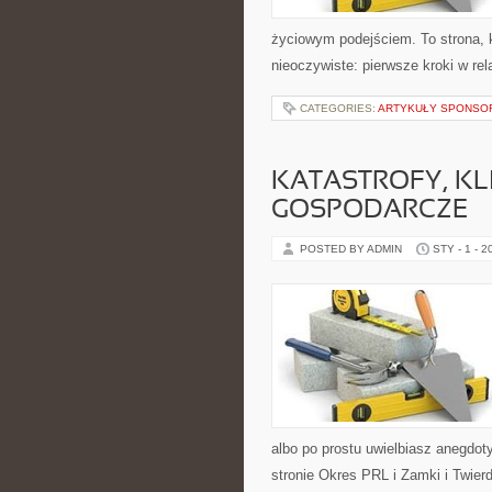
życiowym podejściem. To strona, 
nieoczywiste: pierwsze kroki w rel
CATEGORIES:
ARTYKUŁY SPONS
KATASTROFY, KL
GOSPODARCZE
POSTED BY ADMIN
STY - 1 - 2
albo po prostu uwielbiasz anegdo
stronie Okres PRL i Zamki i Twierd