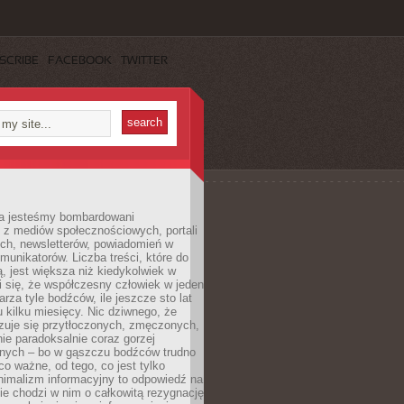
SCRIBE
FACEBOOK
TWITTER
a jesteśmy bombardowani
 z mediów społecznościowych, portali
ych, newsletterów, powiadomień w
omunikatorów. Liczba treści, które do
ą, jest większa niż kiedykolwiek w
wi się, że współczesny człowiek w jeden
arza tyle bodźców, ile jeszcze sto lat
 kilku miesięcy. Nic dziwnego, że
zuje się przytłoczonych, zmęczonych,
ie paradoksalnie coraz gorzej
nych – bo w gąszczu bodźców trudno
 co ważne, od tego, co jest tylko
nimalizm informacyjny to odpowiedź na
ie chodzi w nim o całkowitą rezygnację