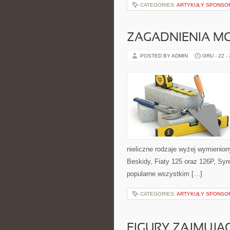
CATEGORIES:
ARTYKUŁY SPONS
ZAGADNIENIA M
POSTED BY ADMIN
GRU - 22 -
nieliczne rodzaje wyżej wymieni
Beskidy, Fiaty 125 oraz 126P, Sy
popularne wszystkim […]
CATEGORIES:
ARTYKUŁY SPONS
FIGURY ZAJMUJĄ