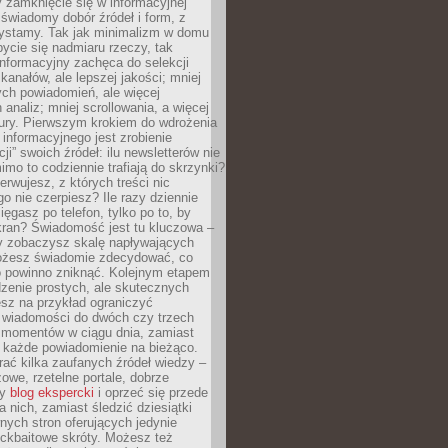
 zamknięcie się w informacyjnej
 świadomy dobór źródeł i form, z
zystamy. Tak jak minimalizm w domu
ycie się nadmiaru rzeczy, tak
nformacyjny zachęca do selekcji
 kanałów, ale lepszej jakości; mniej
ch powiadomień, ale więcej
 analiz; mniej scrollowania, a więcej
tury. Pierwszym krokiem do wdrożenia
informacyjnego jest zrobienie
ji” swoich źródeł: ilu newsletterów nie
imo to codziennie trafiają do skrzynki?
bserwujesz, z których treści nic
o nie czerpiesz? Ile razy dziennie
ięgasz po telefon, tylko po to, by
kran? Świadomość jest tu kluczowa –
dy zobaczysz skalę napływających
żesz świadomie zdecydować, co
co powinno zniknąć. Kolejnym etapem
zenie prostych, ale skutecznych
sz na przykład ograniczyć
 wiadomości do dwóch czy trzech
 momentów w ciągu dnia, zamiast
 każde powiadomienie na bieżąco.
ać kilka zaufanych źródeł wiedzy –
żowe, rzetelne portale, dobrze
ny
blog ekspercki
i oprzeć się przede
 nich, zamiast śledzić dziesiątki
ych stron oferujących jedynie
lickbaitowe skróty. Możesz też