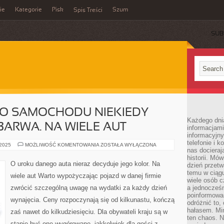
ie
Kategorie
Pisk
Szum
Spis Treści
SUB
O SAMOCHODU NIEKIEDY
Każdego dni
BARWA. NA WIELE AUT
informacjami
informacyjn
telefonie i k
O
 2025
MOŻLIWOŚĆ KOMENTOWANIA
ZOSTAŁA WYŁĄCZONA
nas docieraj
UROKU
DANEGO
historii. Mó
SAMOCHODU
O uroku danego auta nieraz decyduje jego kolor. Na
dzień przetw
NIEKIEDY
ŚWIADCZY
temu w ciągu
wiele aut Warto wypożyczając pojazd w danej firmie
JEGO
wiele osób c
BARWA.
zwrócić szczególną uwagę na wydatki za każdy dzień
a jednocześn
NA
WIELE
poinformowa
wynajęcia. Ceny rozpoczynają się od kilkunastu, kończą
AUT
odróżnić to,
hałasem. Mi
zaś nawet do kilkudziesięciu. Dla obywateli kraju są w
ten chaos. N
stanie być one wygórowane, jakkolwiek dla gości z