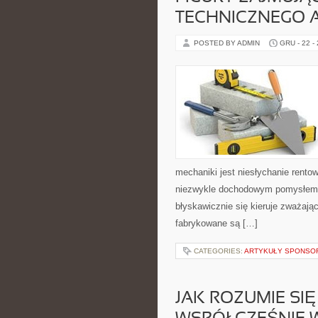
TECHNICZNEGO A
POSTED BY ADMIN
GRU - 22 -
mechaniki jest niesłychanie rento
niezwykle dochodowym pomysłem. 
błyskawicznie się kieruje zważają
fabrykowane są […]
CATEGORIES:
ARTYKUŁY SPONS
JAK ROZUMIE SIĘ