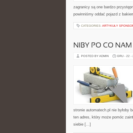
zagranicy są one bardzo przystępn
powinniśmy oddać pojazd z bakiem
CATEGORIES:
ARTYKUŁY SPONS
NIBY PO CO NA
POSTED BY ADMIN
GRU - 22 -
stronie automatech.pl nie byłoby 
ten adres, który może pomóc zai
siebie […]