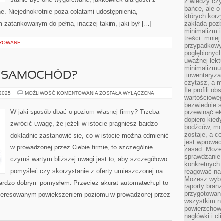
z wiedzy czy
bańce, ale o
e. Niejednokrotnie poza opłatami udostępnienia,
których kor
 zatankowanym do pełna, inaczej takim, jaki był […]
zakłada pozb
minimalizm i
treści: mniej
OROWANE
przypadkowy
pogłębionych
uważnej lek
minimalizmu 
M SAMOCHÓD?
„inwentaryzac
czytasz, a m
Ile profili o
NIBY
 2025
MOŻLIWOŚĆ KOMENTOWANIA
ZOSTAŁA WYŁĄCZONA
wartościoweg
PO
CO
bezwiednie s
NAM
W jaki sposób dbać o poziom własnej firmy? Trzeba
przewinąć e
SAMOCHÓD?
dopiero kie
zwrócić uwagę, że jeżeli w istocie pragniesz bardzo
bodźców, mo
zostaje, a 
dokładnie zastanowić się, co w istocie można odmienić
jest wprowad
w prowadzonej przez Ciebie firmie, to szczególnie
zasad. Może
sprawdzanie
czymś wartym bliższej uwagi jest to, aby szczegółowo
konkretnych
pomyśleć czy skorzystanie z oferty umieszczonej na
reagować na
Możesz wybr
bardzo dobrym pomysłem. Przecież akurat automatech.pl to
raporty bran
przygotowa
nteresowanym powiększeniem poziomu w prowadzonej przez
wszystkim na
powierzchown
nagłówki i c