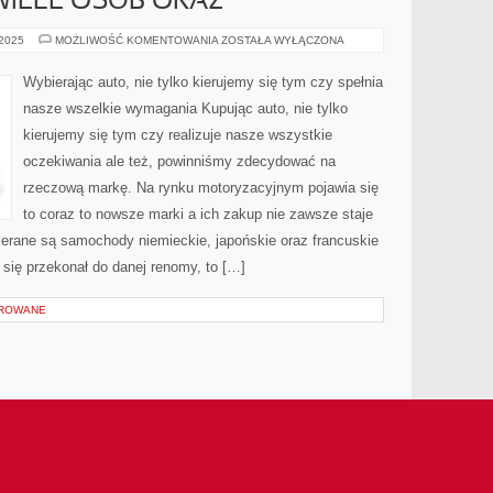
WIELE OSÓB ORAZ
JAK
 2025
MOŻLIWOŚĆ KOMENTOWANIA
ZOSTAŁA WYŁĄCZONA
ROZUMIE
SIĘ
SAMO
Wybierając auto, nie tylko kierujemy się tym czy spełnia
PRZEZ
SIĘ,
nasze wszelkie wymagania Kupując auto, nie tylko
WSPÓŁCZEŚNIE
WIELE
kierujemy się tym czy realizuje nasze wszystkie
OSÓB
ORAZ
oczekiwania ale też, powinniśmy zdecydować na
rzeczową markę. Na rynku motoryzacyjnym pojawia się
to coraz to nowsze marki a ich zakup nie zawsze staje
ybierane są samochody niemieckie, japońskie oraz francuskie
 się przekonał do danej renomy, to […]
OROWANE