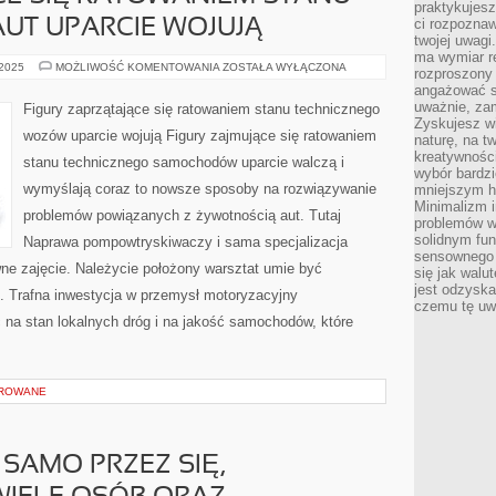
praktykujesz
ci rozpoznaw
UT UPARCIE WOJUJĄ
twojej uwagi
ma wymiar re
FIGURY
 2025
MOŻLIWOŚĆ KOMENTOWANIA
ZOSTAŁA WYŁĄCZONA
rozproszony
ZAJMUJĄCE
angażować s
SIĘ
RATOWANIEM
uważnie, zam
Figury zaprzątające się ratowaniem stanu technicznego
STANU
Zyskujesz wi
TECHNICZNEGO
wozów uparcie wojują Figury zajmujące się ratowaniem
naturę, na t
AUT
UPARCIE
kreatywności
stanu technicznego samochodów uparcie walczą i
WOJUJĄ
wybór bardz
wymyślają coraz to nowsze sposoby na rozwiązywanie
mniejszym h
Minimalizm i
problemów powiązanych z żywotnością aut. Tutaj
problemów w
solidnym fu
Naprawa pompowtryskiwaczy i sama specjalizacja
sensownego 
wne zajęcie. Należycie położony warsztat umie być
się jak walu
jest odzysk
Trafna inwestycja w przemysł motoryzacyjny
czemu tę uw
c na stan lokalnych dróg i na jakość samochodów, które
OROWANE
 SAMO PRZEZ SIĘ,