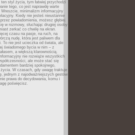
 ten styl życia, tym łatwiej przychodzi
anie tego, co jest naprawdę warte
. Wreszcie, minimalizm informacyjny
lacyjny. Kiedy nie jesteś nieustannie
 przez powiadomienia, możesz głębiej
ię w rozmowy, słuchając drugiej osoby
iast zerkać co chwilę na ekran.
ęcej czasu na pasje, na ruch, na
wórczą nudę, która jest paliwem dla
. To nie jest ucieczka od świata, ale
iej świadomego bycia w nim – z
ałasem, a większą klarownością.
nformacyjny nie rozwiąże wszystkich
spółczesności, ale może stać się
ndamentem bardziej spokojnego,
życia. W czasach, gdy uwagę traktuje
tę, jednym z najodważniejszych gestów
anie prawa do decydowania, komu i
agę poświęcisz.