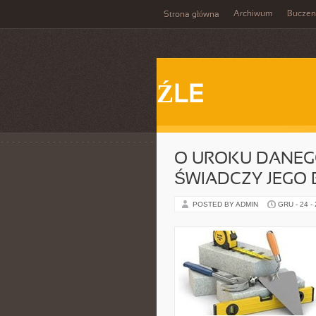
Archiwum
Buczen
Strona główna
ŹLE
O UROKU DANEG
ŚWIADCZY JEGO 
POSTED BY ADMIN
GRU - 24 -