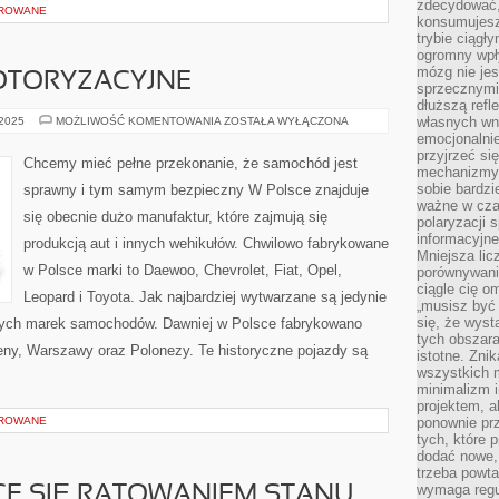
zdecydować,
OROWANE
konsumujesz 
trybie ciągł
ogromny wpł
mózg nie je
OTORYZACYJNE
sprzecznymi
dłuższą refl
ZAGADNIENIA
własnych wn
 2025
MOŻLIWOŚĆ KOMENTOWANIA
ZOSTAŁA WYŁĄCZONA
MOTORYZACYJNE
emocjonalni
przyjrzeć si
Chcemy mieć pełne przekonanie, że samochód jest
mechanizmy s
sobie bardzi
sprawny i tym samym bezpieczny W Polsce znajduje
ważne w cza
się obecnie dużo manufaktur, które zajmują się
polaryzacji
informacyjn
produkcją aut i innych wehikułów. Chwilowo fabrykowane
Mniejsza lic
w Polsce marki to Daewoo, Chevrolet, Fiat, Opel,
porównywania
ciągle cię o
Leopard i Toyota. Jak najbardziej wytwarzane są jedynie
„musisz być
się, że wys
onych marek samochodów. Dawniej w Polsce fabrykowano
tych obszara
reny, Warszawy oraz Polonezy. Te historyczne pojazdy są
istotne. Zni
wszystkich m
minimalizm i
projektem, a
OROWANE
ponownie prz
tych, które 
dodać nowe,
trzeba powta
wymaga regul
CE SIĘ RATOWANIEM STANU