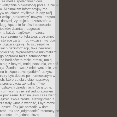
 że media społecznościowe
wyłącznie o określonej porze, a nie w
ym. Minimalizm informacyjny ma
yw na jakość myślenia. Kiedy twój
st wciąż „atakowany” nowymi, często
 danymi, zyskujesz przestrzeń na
eksję, łączenie faktów i budowanie
iosków. Zamiast reagować
e na każdy nagłówek, możesz
ę szerszemu kontekstowi, zrozumieć
tojące za tym, co widzisz i wyrobić
ej dojrzałą opinię. To szczególnie
sach dezinformacji, fake newsów i
 społecznej. Wprowadzenie minimalizmu
ego poprawia także samopoczucie.
zba bodźców to mniej stresu, mniej
 się z innymi, mniej poczucia, że coś
mija. Zamiast wciąż mieć wrażenie, że
 na bieżąco ze wszystkim”, uczysz
tarczy być dobrze poinformowanym w
ch, które są dla ciebie naprawdę
ka presja bycia „aktualnym” we
ożliwych dziedzinach. Co istotne,
nformacyjny nie jest jednorazowym
le procesem. Raz na jakiś czas warto
ejrzeć swoje źródła, zrezygnować z
przestały wnosić wartość, i być może
 lepsze. Tak jak porządki w domu
rzać, tak też „odgracanie” informacyjne
arności. Im jednak dłużej