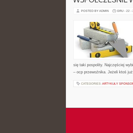
WSPÓŁCZEŚNIE 
POSTED BY ADMIN
GRU - 22 -
się taki pospolity. Najczęściej w
– ocp przewoźnika. Jeżeli ktoś już
CATEGORIES:
ARTYKUŁY SPONS