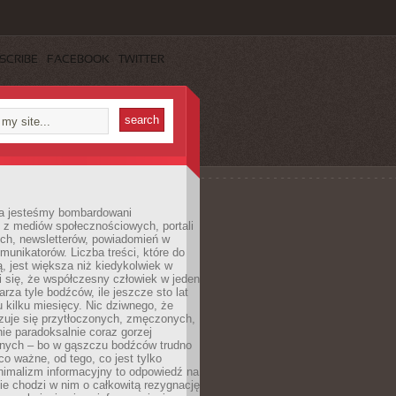
SCRIBE
FACEBOOK
TWITTER
a jesteśmy bombardowani
 z mediów społecznościowych, portali
ych, newsletterów, powiadomień w
omunikatorów. Liczba treści, które do
ą, jest większa niż kiedykolwiek w
wi się, że współczesny człowiek w jeden
arza tyle bodźców, ile jeszcze sto lat
 kilku miesięcy. Nic dziwnego, że
zuje się przytłoczonych, zmęczonych,
ie paradoksalnie coraz gorzej
nych – bo w gąszczu bodźców trudno
 co ważne, od tego, co jest tylko
nimalizm informacyjny to odpowiedź na
ie chodzi w nim o całkowitą rezygnację